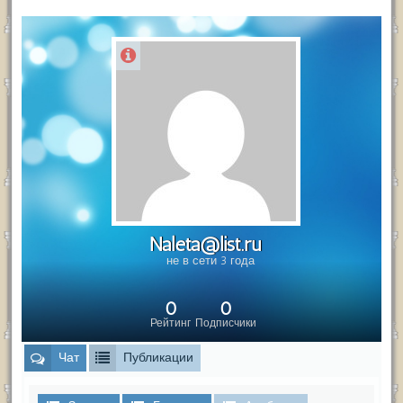
Naleta@list.ru
не в сети 3 года
0
0
Рейтинг
Подписчики
Чат
Публикации