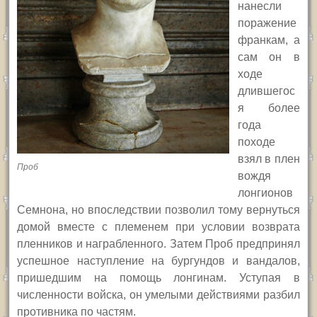
нанесли
поражение
франкам, а
сам он в
ходе
длившегос
я более
года
походе
взял в плен
Проб
вождя
лонгионов
Семнона, но впоследствии позволил тому вернуться
домой вместе с племенем при условии возврата
пленников и награбленного. Затем Проб предпринял
успешное наступление на бургундов и вандалов,
пришедшим на помощь лонгинам. Уступая в
численности войска, он умелыми действиями разбил
противника по частям.