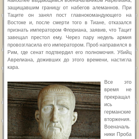
наиболее выдающимся военачальником Аврелиана,
защищавшим границу от набегов алеманнов. При
Таците он занял пост главнокомандующего на
Востоке и, после смерти того в Тиане, отказался
признать императором Флориана, заявив, что Тацит
завещал престол ему. Через пару недель армия
провозгласила его императором. Проб направился в
Рим, где сенат подтвердил его полномочия. Убийц
Аврелиана, доживших до этого времени, настигла
кара.
Все это
время не
прекращал
ись
германские
вторжения.
Военачаль
ники Проба