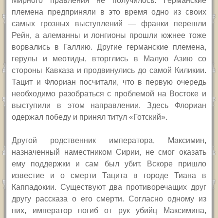
Мирного правления не получилось. Германские
племена предприняли в это время одно из своих
самых грозных выступлений — франки перешли
Рейн, а алеманны и лонгионы прошли южнее тоже
ворвались в Галлию. Другие германские племена,
герулы и меотиды, вторглись в Малую Азию со
стороны Кавказа и продвинулись до самой Киликии.
Тацит и Флориан посчитали, что в первую очередь
необходимо разобраться с проблемой на Востоке и
выступили в этом направлении. Здесь Флориан
одержал победу и принял титул «Готский».
Другой родственник императора, Максимин,
назначенный наместником Сирии, не смог оказать
ему поддержки и сам был убит. Вскоре пришло
известие и о смерти Тацита в городе Тиана в
Каппадокии. Существуют два противоречащих друг
другу рассказа о его смерти. Согласно одному из
них, император погиб от рук убийц Максимина,