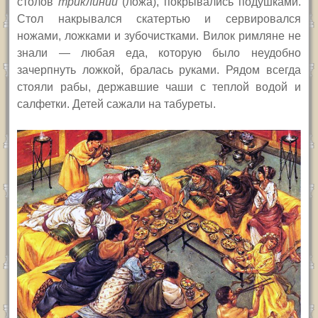
столов
триклинии
(ложа), покрывались подушками.
Стол накрывался скатертью и сервировался
ножами, ложками и зубочистками. Вилок римляне не
знали — любая еда, которую было неудобно
зачерпнуть ложкой, бралась руками. Рядом всегда
стояли рабы, державшие чаши с теплой водой и
салфетки. Детей сажали на табуреты.