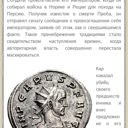
Солдаты провозгласили его императором, когда он
собирал войска в Норике и Реции для похода на
Персию. Получив известие о смерти Проба, он
отправил сенату сообщение о провозглашении себя
императором, заявив об этом, как о свершившемся
факте. Такое пренебрежение традициями стало
свидетельством наступления времен, когда
авторитарная власть совершенно перестала
маскироваться.
Кар
наказал
убийц
своего
предшеств
енника и
внес
предложен
ие о его