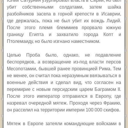
Юлий Сатурнин узурпировал власть в Сирии, но был
убит собственными солдатами, затем шайка
разбойников засела в горной крепости в Исаврии,
где держалась, пока не был убит их вождь Лидий.
После этого племя блеммиев прорвало южную
границу Египта и захватило города Копт и
Птолемаиду, но было изгнано наместником.
Целью Проба было, однако, не подавление
беспорядков, а возвращение из-под власти персов
Месопотамии, бывшей ранее провинцией Рима. Тем
не менее, он считал пока неразумным ввязываться в
военные действия и сделал вид, что согласен на
перемирие с новым персидским царем Баграмом
II.
После этого император отправился в Европу, где
назревал очередной мятеж. Проходя через Фракию,
он расселил на территории империи 100 000 скифов.
Мятеж в Европе затеяли командующие войсками в