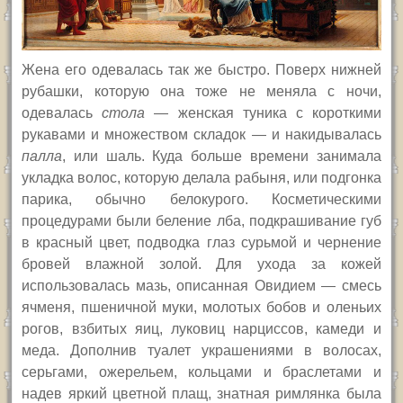
Жена его одевалась так же быстро. Поверх нижней
рубашки, которую она тоже не меняла с ночи,
одевалась
стола
— женская туника с короткими
рукавами и множеством складок — и накидывалась
палла
, или шаль. Куда больше времени занимала
укладка волос, которую делала рабыня, или подгонка
парика, обычно белокурого. Косметическими
процедурами были беление лба, подкрашивание губ
в красный цвет, подводка глаз сурьмой и чернение
бровей влажной золой. Для ухода за кожей
использовалась мазь, описанная Овидием — смесь
ячменя, пшеничной муки, молотых бобов и оленьих
рогов, взбитых яиц, луковиц нарциссов, камеди и
меда. Дополнив туалет украшениями в волосах,
серьгами, ожерельем, кольцами и браслетами и
надев яркий цветной плащ, знатная римлянка была