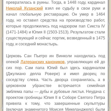
превратилась в руины. Тогда, в 1448 году, кардинал
Николай Кузанский
взял ее судьбу в свои руки и
начал глобальную реставрацию. Он умер в 1464
году, но оставил средства на производство работ,
которые продолжились под надзором пап Сикста
IV
(1471-1484) и Юлия
II
(1503-1513).
Результатом стали
существующий и сейчас портик, возведенный в 1475
году, и соседний монастырь.
Церковь
Сан Пьетро ин Винколи
находилась под
опекой
Латеранских каноников
, управляющих ей до
сих пор. Сам папа Юлий был здесь кардиналом
(Джулиано делла Ровере) и имел дворец по
соседству слева. Часть дворца сохранилась, а в
церковном убранстве встречается семейная
эмблема папы — дубы и дубовые листья. Неудача с
проектом гробницы Юлия
II
в Соборе Святого Петра
привела к тому, что завершенные скульптуры
(включая знаменитого Моисея Микеланджело) были