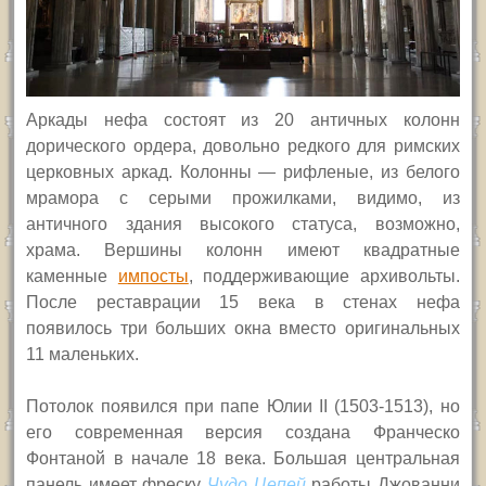
Аркады нефа состоят из 20 античных колонн
дорического ордера, довольно редкого для римских
церковных аркад. Колонны — рифленые, из белого
мрамора с серыми прожилками, видимо, из
античного здания высокого статуса, возможно,
храма. Вершины колонн имеют квадратные
каменные
импосты
, поддерживающие архивольты.
После реставрации 15 века в стенах нефа
появилось три больших окна вместо оригинальных
11 маленьких.
Потолок появился при папе Юлии
II
(1503-1513), но
его современная версия создана Франческо
Фонтаной в начале 18 века. Большая центральная
панель имеет фреску
Чудо Цепей
работы Джованни