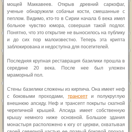
мощей Маккавеев. Открыв древний саркофаг,
ученые обнаружили собачьи кости, смешанные с
пеплом. Видимо, кто-то в Сирии начала 6 века имел
больное чувство юмора, совершая такой подлог.
Понятно, что это открытие не выносилось на публику
и до сих пор малоизвестно. Теперь эта крипта
заблокирована и недоступна для посетителей.
Последняя крупная реставрация базилики прошла в
середине 20 века. После нее был уложен
мраморный пол.
Стены базилики сложены из кирпича. Она имеет неф
с боковыми проходами,
трансепт
и полукруглую
внешнюю апсиду. Неф и трансепт покрыты скатной
черепичной крышей. Апсида имеет собственную
крышу немного ниже основной. Большое здания
монастыря расположено к югу от церкви, охватывая
своей северной частью ее правый боковой проход.