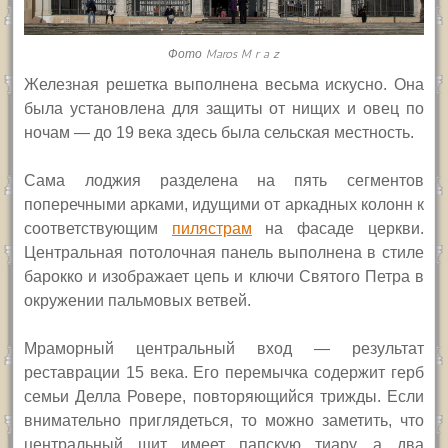
Фото Maros M r a z
Ж
елезная решетка выполнена весьма искусно. Она
была установлена для защиты от нищих и овец по
ночам — до 19 века здесь была сельская местность.
Сама лоджия разделена на пять сегментов
поперечными арками, идущими от аркадных колонн к
соответствующим
пилястрам
на фасаде церкви.
Центральная потолочная панель выполнена в стиле
барокко и изображает цепь и ключи Святого Петра в
окружении пальмовых ветвей.
Мраморный центральный вход — результат
реставрации 15 века. Его перемычка содержит герб
семьи Делла Ровере, повторяющийся трижды. Если
внимательно приглядеться, то можно заметить, что
центральный щит имеет папскую тиару, а два