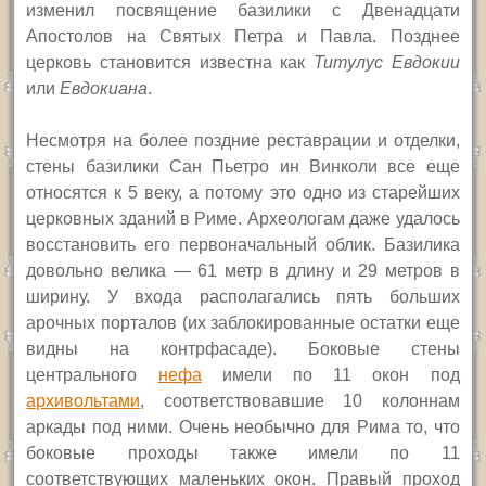
изменил посвящение базилики с Двенадцати
Апостолов на Святых Петра и Павла. Позднее
церковь становится известна как
Титулус Евдокии
или
Евдокиана
.
Несмотря на более поздние реставрации и отделки,
стены базилики Сан Пьетро ин Винколи все еще
относятся к 5 веку, а потому это одно из старейших
церковных зданий в Риме. Археологам даже удалось
восстановить его первоначальный облик. Базилика
довольно велика — 61 метр в длину и 29 метров в
ширину. У входа располагались пять больших
арочных порталов (их заблокированные остатки еще
видны на контрфасаде). Боковые стены
центрального
нефа
имели по 11 окон под
архивольтами
, соответствовавшие 10 колоннам
аркады под ними. Очень необычно для Рима то, что
боковые проходы также имели по 11
соответствующих маленьких окон. Правый проход