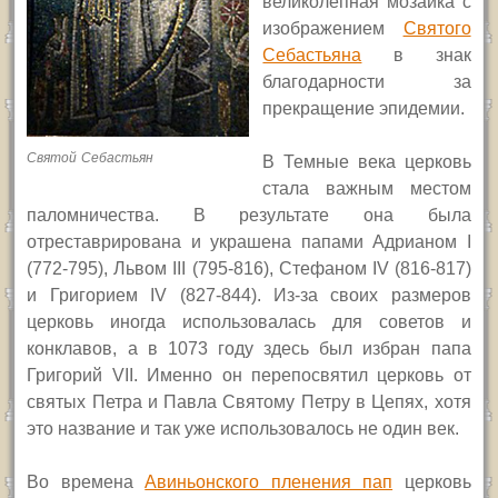
великолепная мозаика с
изображением
Святого
Себастьяна
в знак
благодарности за
прекращение эпидемии.
Святой Себастьян
В Темные века церковь
стала важным местом
паломничества. В результате она была
отреставрирована и украшена папами Адрианом
I
(772-795), Львом
III
(795-816), Стефаном
IV
(816-8
1
7)
и Григорием
IV
(827-844).
Из-за своих размеров
церковь иногда использовалась для советов и
конклавов, а в 1073 году здесь был избран папа
Григорий
VII.
Именно он перепосвятил церковь от
святых Петра и Павла Святому Петру в Цепях, хотя
это название и так уже использовалось не один век.
Во времена
Авиньонского пленения пап
церковь