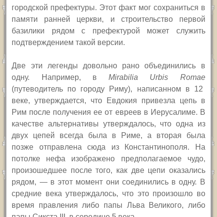
городской префектуры. Этот факт мог сохраниться в
памяти ранней церкви, и строительство первой
базилики рядом с префектурой может служить
подтверждением такой версии.
Две эти легенды довольно рано объединились в
одну. Например, в
Mirabilia Urbis Romae
(
путеводитель по городу Риму), написанном в 12
веке, утверждается, что Евдокия привезла цепь в
Рим после получения ее от евреев в Иерусалиме. В
качестве альтернативы утверждалось, что одна из
двух цепей всегда была в Риме, а вторая была
позже отправлена сюда из Константинополя. На
потолке нефа изображено предполагаемое чудо,
произошедшее после того, как две цепи оказались
рядом, —
в этот момент
они
соединились в одну.
В
средние века утверждалось, что это произошло во
время правления либо папы Льва Великого, либо
папы Сикста
III,
в середине 5 века.