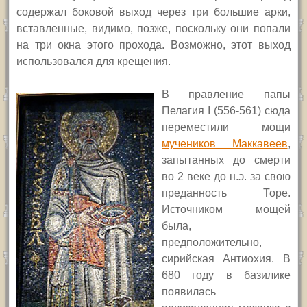
содержал боковой выход через три большие арки,
вставленные, видимо, позже, поскольку они попали
на три окна этого прохода. Возможно, этот выход
использовался для крещения.
В правление папы
Пелагия
I
(556-561) сюда
переместили мощи
мучеников Маккавеев
,
запытанных до смерти
во 2 веке до н.э. за свою
преданность Торе.
Источником мощей
была,
предположительно,
сирийская Антиохия.
В
680 году в базилике
появилась