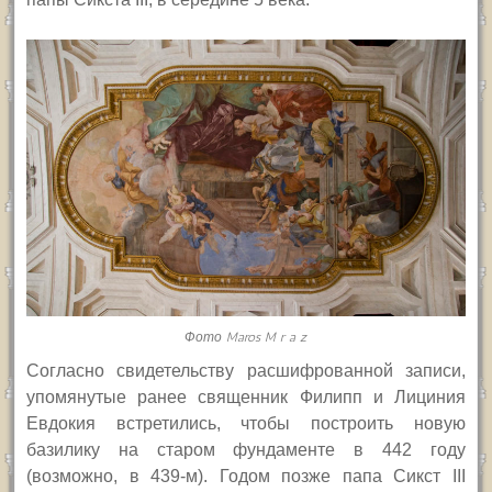
Фото Maros M r a z
С
огласно свидетельству расшифрованной записи,
упомянутые ранее священник Филипп и Лициния
Евдокия встретились, чтобы построить новую
базилику на старом фундаменте в 442 году
(возможно, в 439-м). Годом позже папа Сикст
III