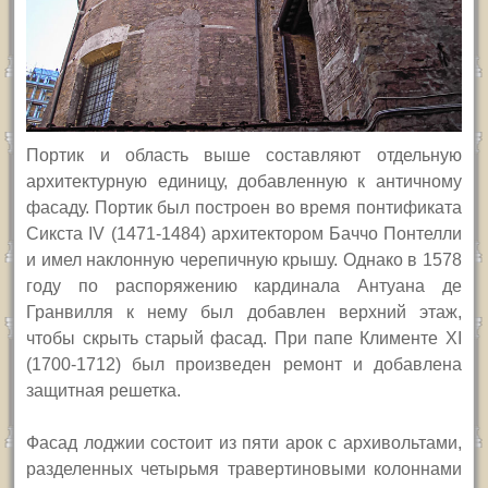
Портик и область выше составляют отдельную
архитектурную единицу, добавленную к
античному
фасаду. Портик был построен во время понтификата
Сикста
IV
(1471-1484) архитектором Баччо Понтелли
и имел наклонную черепичную крышу. Однако в 1578
году по
распоряжению
кардинала
Антуана де
Гранвилля к нему был добавлен верхний этаж,
чтобы скрыть старый фасад. При папе Клименте
XI
(1700-1712) был произведен ремонт и добавлена
защитная решетка.
Фасад лоджии состоит из пяти арок с архивольтами,
разделенных четырьмя травертиновыми колоннами