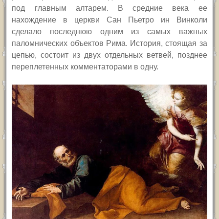
под главным алтарем. В средние века ее
нахождение в церкви Сан Пьетро ин Винколи
сделало последнюю одним из самых важных
паломнических объектов Рима. История, стоящая за
цепью, состоит из двух отдельных ветвей, позднее
переплетенных комментаторами в одну.