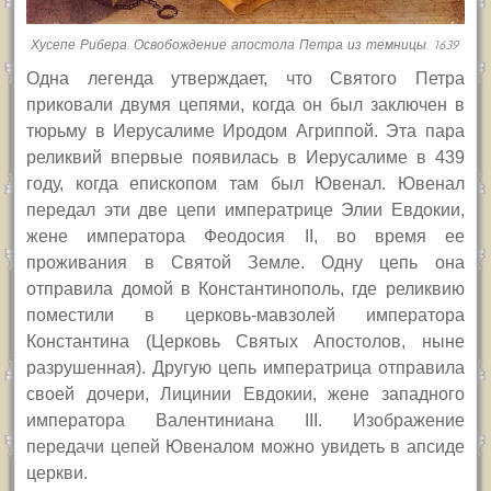
Хусепе Рибера. Освобождение апостола Петра из темницы. 1639
Одна легенда утверждает, что Святого Петра
приковали двумя цепями, когда он был заключен в
тюрьму в Иерусалиме Иродом Агриппой. Эта пара
реликвий впервые появилась в Иерусалиме в 439
году, когда епископом там был Ювенал. Ювенал
передал эти две цепи императрице Элии Евдокии,
жене императора Феодосия
II,
во время ее
проживания в Святой Земле. Одну цепь она
отправила домой в Константинополь, где реликвию
поместили в церковь-мавзолей императора
Константина (Церковь Святых Апостолов, ныне
разрушенная). Другую цепь императрица отправила
своей дочери, Лицинии Евдокии, жене западного
императора Валентиниана
III.
Изображение
передачи цепей Ювеналом можно увидеть в апсиде
церкви.