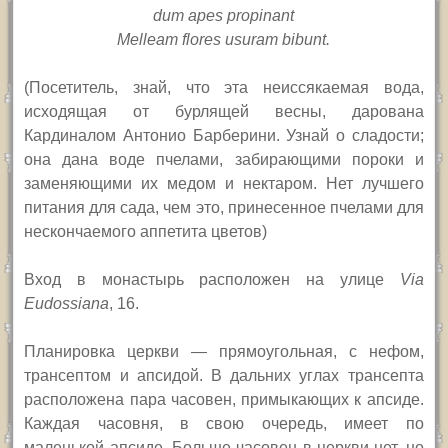
dum apes propinant
Melleam flores usuram bibunt.
(Посетитель, знай, что эта неиссякаемая вода,
исходящая от бурлящей весны, дарована
Кардиналом Антонио Барберини. Узнай о сладости;
она дана воде пчелами, забирающими пороки и
заменяющими их медом и нектаром. Нет лучшего
питания для сада, чем это, принесенное пчелами для
нескончаемого аппетита цветов)
Вход в монастырь расположен на улице
Via
Eudossiana
, 16.
Планировка церкви — прямоугольная, с нефом,
трансептом и апсидой. В дальних углах трансепта
расположена пара часовен, примыкающих к апсиде.
Каждая часовня, в свою очередь, имеет по
маленькой апсиде. Больше часовен в церкви нет, но