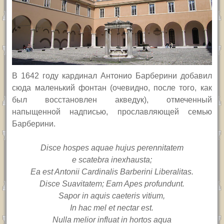
В 1642 году кардинал Антонио Барберини добавил
сюда маленький фонтан (очевидно, после того, как
был восстановлен акведук), отмеченный
напыщенной надписью, прославляющей семью
Барберини.
Disce hospes aquae hujus perennitatem
e scatebra inexhausta;
Ea est Antonii Cardinalis Barberini Liberalitas.
Disce Suavitatem; Eam Apes profundunt.
Sapor in aquis caeteris vitium,
In hac mel et nectar est.
Nulla melior influat in hortos aqua