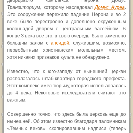
дворцового комплекса Нерона,
Домус
Транзиториум
, которому наследовал
Домус Ауреа
.
Это сооружение пережило падение Нерона и во 2
веке было перестроено и дополнено окруженным
колоннадой двором с центральным бассейном. В
конце 3 века все это, в свою очередь, было заменено
большим залом с
апсидой
, служившим, возможно,
первобытным христианским молельным местом,
хотя никаких признаков культа не обнаружено.
Известно, что к юго-западу от нынешней церкви
располагалась штаб-квартира городского префекта.
Этот комплекс имел тюрьму, которая использовалась
до 4 века. Некоторые
исследователи считают это
важным.
Совершенно точно, что здесь была церковь еще до
нынешней. Об этом известно благодаря паломникам
«Темных веков», скопировавшим надписи (теперь