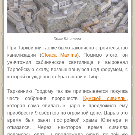
Храм Юпитера
При Тарквинии так же было закончено строительство
канализации (
Cloaca Maxima
). Помимо этого, он
уничтожил сабинянские святилища и выровнял
Тарпейскую скалу, возвышавшуюся над форумом, с
которой осуждённых сбрасывали в Тибр.
Тарквинию Гордому так же приписывается покупка
части собрания пророчеств
Кумской сивиллы
,
которая сама явилась к царю и предложила ему
приобрести 9 свёртков по огромной цене. Царь в это
время был занят постройкой храма Юпитера и
отказался. Через некоторое время сивилла
появилась опять и предложила купить по той же