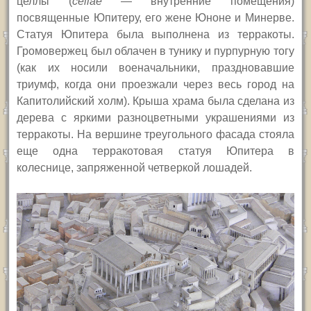
целлы (
cellae
— внутренние помещения)
посвященные Юпитеру, его жене Юноне и Минерве.
Статуя Юпитера была выполнена из терракоты.
Громовержец был облачен в тунику и пурпурную тогу
(как их носили военачальники, праздновавшие
триумф, когда они проезжали через весь город на
Капитолийский холм). Крыша храма была сделана из
дерева с яркими разноцветными украшениями из
терракоты. На вершине треугольного фасада стояла
еще одна терракотовая статуя Юпитера в
колеснице, запряженной четверкой лошадей.