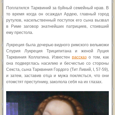
Поплатился Тарквиний за буйный семейный нрав. В
то время когда он осаждал Ардею, главный город
рутулов, насильственный поступок его сына вызвал
в Риме заговор знатнейших патрициев, стоивший
ему престола.
Лукреция была дочерью видного римского вельможи
Спурия Лукреция Триципитана и женой Луция
Тарквиния Коллатина. Известен
рассказ
о том, как
она подверглась насилию и бесчестью со стороны
Секста, сына Тарквиния Гордого (Тит Ливий, I, 57-59),
и затем, заставив отца и мужа поклясться, что они
отомстят преступнику, заколола себя на их глазах.