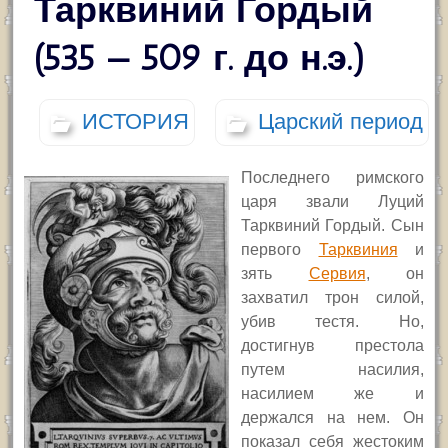
Тарквиний Гордый
(535 — 509 г. до н.э.)
ИСТОРИЯ
Царский период
Последнего римского
царя звали Луций
Тарквиний Гордый. Сын
первого
Тарквиния
и
зять
Сервия
, он
захватил трон силой,
убив тестя. Но,
достигнув престола
путем насилия,
насилием же и
держался на нем. Он
показал себя жестоким