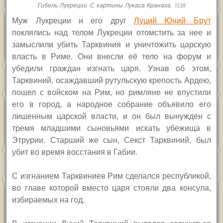
Гибель Лукреции. С картины Лукаса Кранаха. 1538
Муж Лукреции и его друг
Луций Юний Брут
поклялись над телом Лукреции отомстить за нее и
замыслили убить Тарквиния и уничтожить царскую
власть в Риме. Они внесли её тело на форум и
убедили граждан изгнать царя. Узнав об этом,
Тарквиний, осаждавший рутульскую крепость Ардею,
пошел с войском на Рим, но римляне не впустили
его в город, а народное собрание объявило его
лишенным царской власти, и он был вынужден с
тремя младшими сыновьями искать убежища в
Этрурии. Старший же сын, Секст Тарквиний, был
убит во время восстания в Габии.
С изгнанием Тарквиниев Рим сделался республикой,
во главе которой вместо царя стояли два консула,
избираемых на год.