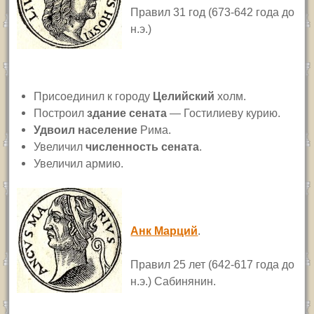
Правил 31 год (673-642 года до
н.э.)
Присоединил к городу
Целийский
холм.
Построил
здание сената
— Гостилиеву курию.
Удвоил население
Рима.
Увеличил
численность сената
.
Увеличил армию.
Анк Марций
.
Правил 25 лет (642-617 года до
н.э.) Сабинянин.