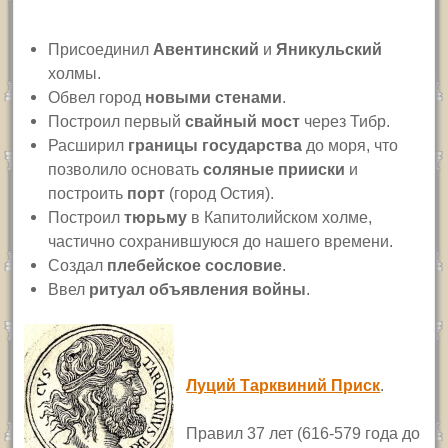
Присоединил
Авентинский
и
Яникульский
холмы.
Обвел город
новыми стенами
.
Построил первый
свайный мост
через Тибр.
Расширил
границы государства
до моря, что
позволило основать
соляные прииски
и
построить
порт
(город Остия).
Построил
тюрьму
в Капитолийском холме,
частично сохранившуюся до нашего времени.
Создал
плебейское сословие
.
Ввел
ритуал объявления войны
.
Луций Тарквиний Приск
.
Правил 37 лет (616-579 года до