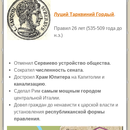
Луций Тарквиний Гордый
.
Правил 26 лет (535-509 года до
н.э.)
Отменил
Сервиево устройство общества
.
Сократил
численность сената
.
Достроил
Храм Юпитера
на Капитолии и
канализацию
.
Сделал Рим
самым мощным городом
центральной Италии.
Довел граждан до ненависти к царской власти и
установления
республиканской формы
правления
.