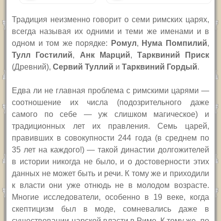
Традиция неизменно говорит о семи римских царях,
всегда называя их одними и теми же именами и в
одном и том же порядке:
Ромул
,
Нума Помпилий
,
Тулл Гостилий
,
Анк Марций
,
Тарквиний Приск
(Древний),
Сервий Туллий
и
Тарквиний Гордый
.
Едва ли не главная проблема с римскими царями —
соотношение их числа (подозрительного даже
самого по себе — уж слишком магическое) и
традиционных лет их правления. Семь царей,
правивших в совокупности 244 года (в среднем по
35 лет на каждого!) — такой династии долгожителей
в истории никогда не было, и о достоверности этих
данных не может быть и речи. К тому же и приходили
к власти они уже отнюдь не в молодом возрасте.
Многие исследователи, особенно в 19 веке, когда
скептицизм был в моде, сомневались даже в
существовании царской власти в Риме. К тому же, по