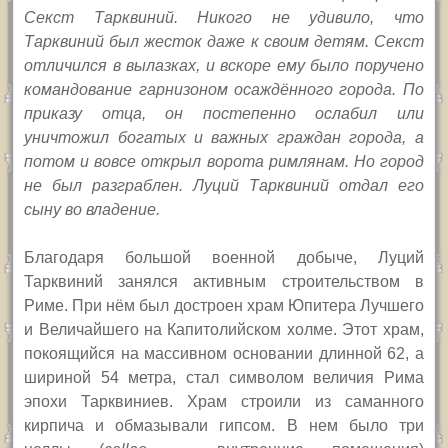
Секст Тарквиний. Никого не удивило, что
Тарквиний был жесток даже к своим детям. Секст
отличился в вылазках, и вскоре ему было поручено
командование гарнизоном осаждённого города. По
приказу отца, он постепенно ослабил или
уничтожил богатых и важных граждан города, а
потом и вовсе открыл ворота римлянам. Но город
не был разграблен. Луций Тарквиний отдал его
сыну во владение.
Благодаря большой военной добыче, Луций
Тарквиний занялся активным строительством в
Риме. При нём был достроен храм Юпитера Лучшего
и Величайшего на Капитолийском холме. Этот храм,
покоящийся на массивном основании длинной 62, а
шириной 54 метра, стал символом величия Рима
эпохи Тарквиниев. Храм строили из саманного
кирпича и обмазывали гипсом. В нем было три