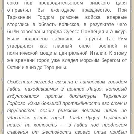
союз под предводительством римского царя
отправлял бы ежегодное празднество. При
Тарквинии Гордом римские войска впервые
вторглись в область вольсков, в результате чего
были завоёваны города Суесса-Помпеция и Анксур.
Были подавлены сабиняне и этруски. Так Рим
утвердился как главный оплот военной и
политической мощи в центральной Италии. К этому
же времени город уже владел морским берегом от
Остии и вниз до Терацины.
Особенная легенда связана с латинским городом
Габии, находившимся в центре Лация, который
взбунтовался против диктатуры Тарквиния
Гордого. Из-за большой протяжённости его стен и
трудностей осады римским войскам никак не
удавалось взять город. Тогда Луций Тарквиний
пошел на хитрость — в Габии под предлогом
спасения от жестокости своего отца прибыл