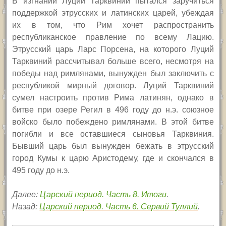
В изгнании Луций Тарквиний пытался заручиться
поддержкой этрусских и латинских царей, убеждая
их в том, что Рим хочет распространить
республиканское правление по всему Лацию.
Этрусский царь Ларс Порсена, на которого Луций
Тарквиний рассчитывал больше всего, несмотря на
победы над римлянами, вынужден был заключить с
республикой мирный договор. Луций Тарквиний
сумел настроить против Рима латинян, однако в
битве при озере Регил в 496 году до н.э. союзное
войско было побеждено римлянами. В этой битве
погибли и все оставшиеся сыновья Тарквиния.
Бывший царь был вынужден бежать в этрусский
город Кумы к царю Аристодему, где и скончался в
495 году до н.э.
Далее:
Царский период. Часть 8. Итоги
.
Назад:
Царский период. Часть 6. Сервий Туллий
.