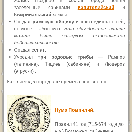
холме. Позднее в состав города вошли
заселенные сабинами
Капитолийский
и
Квиринальский
холмы.
Создал
римскую общину
и присоединил к ней,
позднее, сабинскую.
Это объединение вполне
может быть отзвуком исторической
действительности
.
Создал
сенат
.
Учредил
три родовые трибы
— Рамнов
(латиняне), Тициев (сабиняне) и Люцеров
(этруски) .
Как выглядел город в те времена неизвестно.
Нума Помпилий
.
Правил 41 год (715-674 года до
н.э.) Возможно, сабинянин.