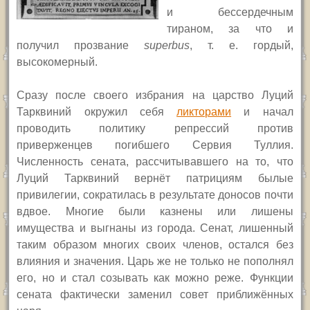
и бессердечным
тираном, за что и
получил прозвание
superbus
, т. е. гордый,
высокомерный.
Сразу после своего избрания на царство Луций
Тарквиний окружил себя
ликторами
и начал
проводить политику репрессий против
приверженцев погибшего Сервия Туллия.
Численность сената, рассчитывавшего на то, что
Луций Тарквиний вернёт патрициям былые
привилегии, сократилась в результате доносов почти
вдвое. Многие были казнены или лишены
имущества и выгнаны из города. Сенат, лишенный
таким образом многих своих членов, остался без
влияния и значения. Царь же не только не пополнял
его, но и стал созывать как можно реже. Функции
сената фактически заменил совет приближённых