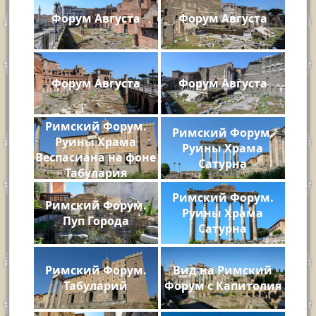
Форум Августа
Форум Августа
Форум Августа
Форум Августа
Римский Форум.
Римский Форум.
Руины Храма
Руины Храма
Веспасиана на фоне
Сатурна
Табулария
Римский Форум.
Римский Форум.
Руины Храма
Пуп Города
Сатурна
Римский Форум.
Вид на Римский
Табуларий
Форум с Капитолия