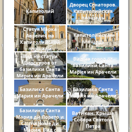
Дворец Сенаторов.
Капитолий
Капитолийская
площадь
Статуя Марка
Капитолийская
Аврелия на
площадь
Капитолийской
площади
Вид на статуи
Вид на город от
Диоскуров от
базилики Санта
базилики Санта
Мария ин Арачели
Мария ин Арачели
Базилика Санта
Базилика Санта
Мария ин Арачели
Мария ин Арачели
Базилики Санта
Ватикан. Крыша
Мария ди Лорето и
Собора Святого
Санти Номе ди
Петра
Мария. Вид с