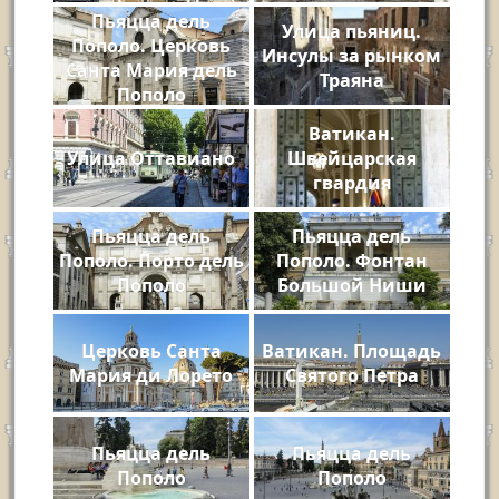
Площади Венеции
Пьяцца дель
Улица пьяниц.
Пополо. Церковь
Инсулы за рынком
Санта Мария дель
Траяна
Пополо
Ватикан.
Улица Оттавиано
Швейцарская
гвардия
Пьяцца дель
Пьяцца дель
Пополо. Порто дель
Пополо. Фонтан
Пополо
Большой Ниши
Церковь Санта
Ватикан. Площадь
Мария ди Лорето
Святого Петра
Пьяцца дель
Пьяцца дель
Пополо
Пополо