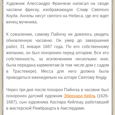
Художник Алессандро Франчези написал на своде
часовни фреску, изображающую
Славу Святого
Кнуда
. Ангелы несут святого на Небеса, где его ждет
венец мученика.
К сожалению, самому Пайнгку не довелось увидеть
обновленную часовню. Он умер до завершения
работ, 31 января 1687 года. По его собственному
желанию, он был похоронен перед алтарем. Вся его
собственность, за исключением нескольких книг,
была передана кармелитам (в том числе дом с садом
в Трастевере). Месса для него должна была
проводиться еженедельно на
алтаре
Святому Кнуду.
Через три дня после похорон Пайнгка в часовне был
похоронен датский художник
Эберхард Кейль
(1626-
1687), сын художника Каспара Кейлхау, работавший
в мастерской Рембрандта в Амстердаме.