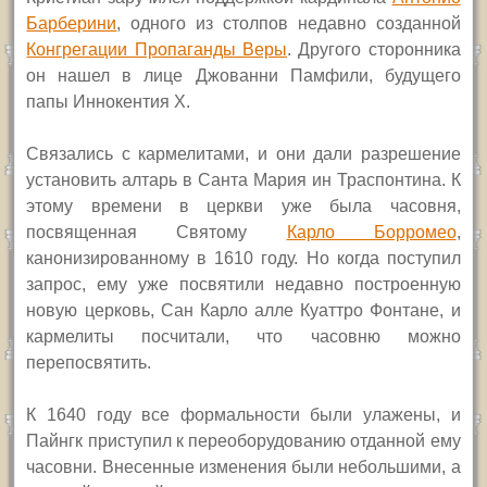
Барберини
, одного из столпов недавно созданной
Конгрегации Пропаганды Веры
. Другого сторонника
он нашел в лице Джованни Памфили, будущего
папы Иннокентия
X.
Связались с кармелитами, и они дали разрешение
установить алтарь в Санта Мария ин Траспонтина. К
этому времени в церкви уже была часовня,
посвященная Святому
Карло Борромео
,
канонизированному в 1610 году. Но когда поступил
запрос, ему уже посвятили недавно построенную
новую церковь, Сан Карло алле Куаттро Фонтане, и
кармелиты посчитали, что часовню можно
перепосвятить.
К 1640 году все формальности были улажены, и
Пайнгк приступил к переоборудованию отданной ему
часовни. Внесенные изменения были небольшими, а