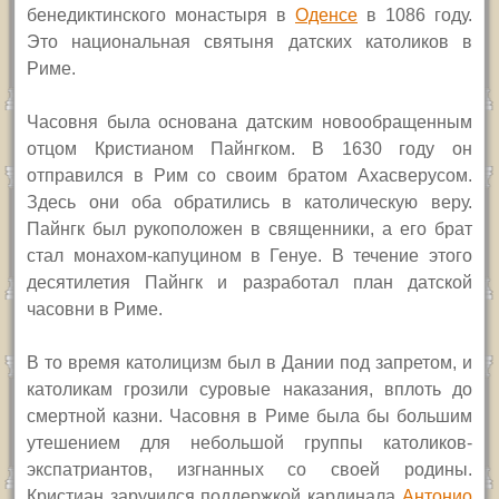
бенедиктинского монастыря в
Оденсе
в 1086 году.
Это национальная святыня датских католиков в
Риме.
Часовня была основана датским новообращенным
отцом Кристианом Пайнгком. В 1630 году он
отправился в Рим со своим братом Ахасверусом.
Здесь они оба обратились в католическую веру.
Пайнгк был рукоположен в священники, а его брат
стал монахом-капуцином в Генуе. В течение этого
десятилетия Пайнгк и разработал план датской
часовни в Риме.
В то время католицизм был в Дании под запретом, и
католикам грозили суровые наказания, вплоть до
смертной казни. Часовня в Риме была бы большим
утешением для небольшой группы католиков-
экспатриантов, изгнанных со своей родины.
Кристиан заручился поддержкой кардинала
Антонио