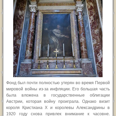
Фонд был почти полностью утерян во время Первой
мировой войны из-за инфляции. Его большая часть
была вложена в государственные облигации
Австрии, которая войну проиграла. Однако визит
короля Кристиана
X
и королевы Александрины в
1920 году снова привлек внимание к часовне.