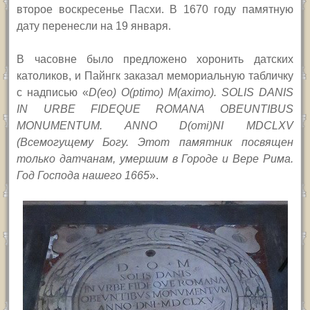
второе воскресенье Пасхи. В 1670 году памятную
дату перенесли на 19 января.
В часовне было предложено хоронить датских
католиков, и Пайнгк заказал мемориальную табличку
с надписью «
D(eo) O(ptimo) M(aximo). SOLIS DANIS
IN URBE FIDEQUE ROMANA OBEUNTIBUS
MONUMENTUM. ANNO D(omi)NI MDCLXV
(Всемогущему Богу. Этот памятник посвящен
только датчанам, умершим в Городе и Вере Рима.
Год Господа нашего 1665
».