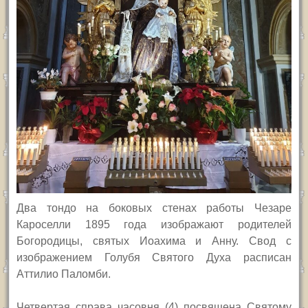
Два тондо на боковых стенах работы Чезаре
Кароселли 1895 года изображают родителей
Богородицы, святых Иоахима и Анну. Свод с
изображением Голубя Святого Духа расписан
Аттилио Паломби.
Четвертая справа часовня (4) посвящена Святому