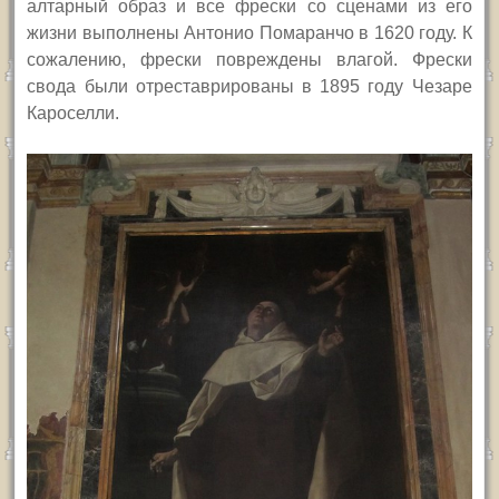
алтарный образ и все фрески со сценами из его
жизни выполнены Антонио Помаранчо в 1620 году. К
сожалению, фрески повреждены влагой. Фрески
свода были отреставрированы в 1895 году Чезаре
Кароселли.