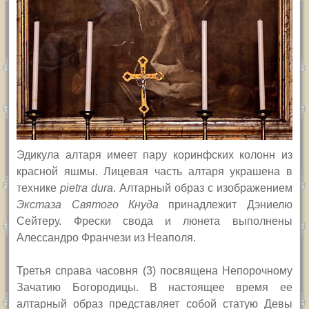
Эдикула алтаря имеет пару коринфских колонн из
красной яшмы. Лицевая часть алтаря украшена в
технике
pietra dura
.
Алтарный образ с изображением
Экстаза Святого Кнуда
принадлежит Дэниелю
Сейтеру. Фрески свода и люнета выполнены
Алессандро Франчези из Неаполя.
Т
ретья справа часовня (3) посвящена Непорочному
Зачатию Богородицы. В настоящее время ее
алтарный образ представляет собой статую Девы