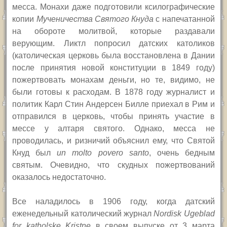
месса.
Монахи даже подготовили ксилографические
копии
Мученичества Святого Кнуда
с напечатанной
на обороте молитвой, которые раздавали
верующим. Ликтл попросил датских католиков
(католическая церковь была восстановлена в Дании
после принятия новой конституции в 1849 году)
пожертвовать монахам деньги, но те, видимо, не
были готовы к расходам. В 1878 году журналист и
политик Карл Стин Андерсен Билле приехал в Рим и
отправился в церковь, чтобы принять участие в
мессе у алтаря святого. Однако, месса не
проводилась, и ризничий объяснил ему, что Святой
Кнуд был
un molto povero santo
, очень бедным
святым. Очевидно, что скудных пожертвований
оказалось недостаточно.
Все наладилось в 1906 году, когда датский
еженедельный католический журнал
Nordisk Ugeblad
for katholske Kristne
в своем выпуске от 3 марта