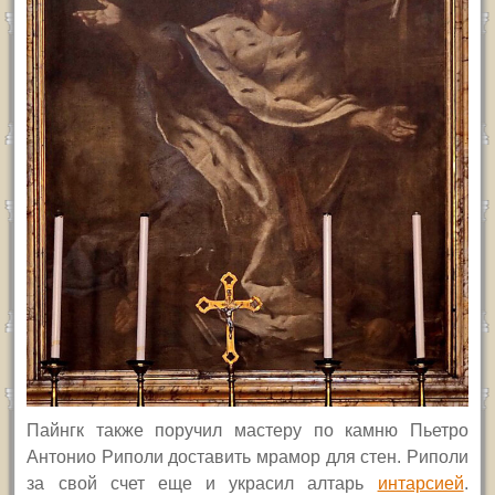
Пайнгк также поручил мастеру по камню Пьетро
Антонио Риполи доставить мрамор для стен. Риполи
за свой счет еще и украсил алтарь
интарсией
.