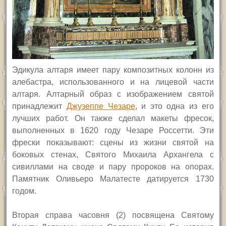
Эдикула алтаря имеет пару композитных колонн из
алебастра, использованного и на лицевой части
алтаря. Алтарный образ с изображением святой
принадлежит
Джузеппе Чезаре
, и это одна из его
лучших работ.
Он также сделал макеты фресок,
выполненных
в 1620 году Чезаре Россетти. Эти
фрески показывают: сцены из жизни святой на
боковых стенах, Святого Михаила Архангела с
сивиллами на своде и пару пророков на опорах.
Памятник Оливьеро Малатесте датируется 1730
годом.
Вторая справа часовня (2) посвящена Святому