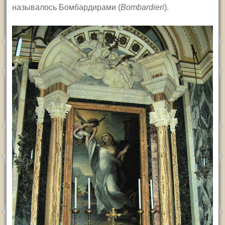
называлось Бомбардирами (
Bombardieri
)
.