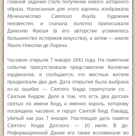
главной задачей стало получение нового алтарного
образа. Написанная для этого картина изображала
Мученичество Святого Кнуда
. Художник
неизвестен, и сначала полотно приписывали
Даниэлю Фреши (в его авторстве усомнилось
большинство историков искусства), а затем — школе
Якопо Николаи де Лорена.
Часовню открыли 7 января 1641 года. На памятном
событии присутствовали представители Коллегии
кардиналов, и сообщается, что местные жители
праздновали два дня. Дата открытия была выбрана
из-за ошибки — Святого Кнуда перепутали со…
Святым Кнудом. Дело в том, что есть два датских
святых по имени Кнуд, а именно король, которому
посвящена часовня, и герцог Святой Кнуд Лавард,
убитый как раз 7 января. Настоящая дата памяти
Святого Кнуда Датского — 10 июля. В до-
Реформационной Дании его также вспоминали во