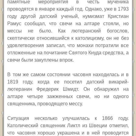
памятные мероприятия в честь мученика
проводятся в январе каждый год.
Однако, уже в 1793
году другой датский ученый, нумизмат Кристиан
Рамус сообщал, что свечи на алтаре стояли, но
мессы не было. Как лютеранский богослов,
скептически относившийся к католицизму, он не без
удовлетворения записал, что монахи потратили все
отложенные на почитание Святого Кнуда средства,
а
свечи были закуплены впрок
.
В
том же самом состоянии часовня находилась и в
1819 году, когда ее посетил датский викарий-
лютеранин Фредерик Шмидт. Он обнаружил на
алтаре четыре зажженных свечи, но ни одного
священника, проводящего мессу.
Ситуация несколько улучшилась к 1866 году.
Католический священник
Ликтл
из Швеции отметил,
что часовня хорошо украшена и в ней проводится