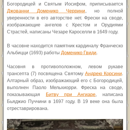
Богородицей и Святым Иосифом, приписывается
Джованни Доменико Черрини
, но полной
уверенности в его авторстве нет. Фрески на своде,
изображающие ангелов с Крестом и Орудиями
Страстей, написаны Чезаре Кароселли в 1649 году.
В часовне находится памятник кардиналу Франческо
Альбицци (1693) работы
Доменико Гвиди
.
Часовня в противоположном, левом рукаве
трансепта (7) посвящена Святому
Андрею Корсини
.
Алтарный образ, изображающий его с Богородицей,
выполнен Паоло Мельхиорри. Фреска на своде,
показывающая
Битву при Ангиаре
, написана
Бьяджио Пуччини в 1697 году. В 19 веке она была
отреставрирована.