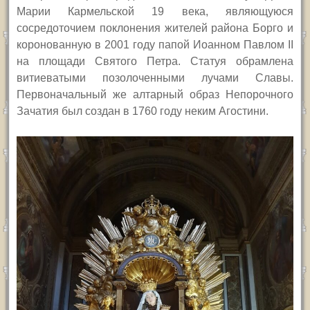
Марии Кармельской 19 века, являющуюся
сосредоточием поклонения жителей района Борго и
коронованную в 2001 году папой Иоанном Павлом
II
на площади Святого Петра. Статуя обрамлена
витиеватыми позолоченными лучами Славы.
П
ервоначальный же алтарный образ Непорочного
Зачатия был создан в 1760 году неким Агостини.