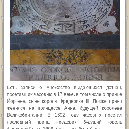
Есть записи о множестве выдающихся датчан,
посетивших часовню в 17 веке, в том числе о принце
Йоргене, сыне короля Фредерика
III.
Позже принц
женился на принцессе Анне, будущей королеве
Великобритании. В 1692 году часовню посетил
наследный принц Фредерик, будущий король
Фредерик
IV,
а в 1698 году — его брат Карл.