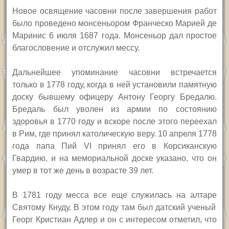
Новое освящение часовни после завершения работ
было проведено монсеньором Франческо Марией де
Маринис 6 июля 1687 года. Монсеньор дал простое
благословение и отслужил мессу.
Дальнейшее упоминание часовни встречается
только в 1778 году, когда в ней установили памятную
доску бывшему офицеру Антону Георгу Бредалю.
Бредаль был уволен из армии по состоянию
здоровья в 1770 году и вскоре после этого переехал
в Рим, где принял католическую веру. 10 апреля 1778
года папа Пий
VI
принял его в Корсиканскую
Гвардию, и на мемориальной доске указано, что он
умер в тот же день в возрасте 39 лет.
В 1781 году месса все еще служилась на
алтаре
Святому Кнуду. В этом году там был датский ученый
Георг
К
ристиан Адлер
и он с интересом отметил, что