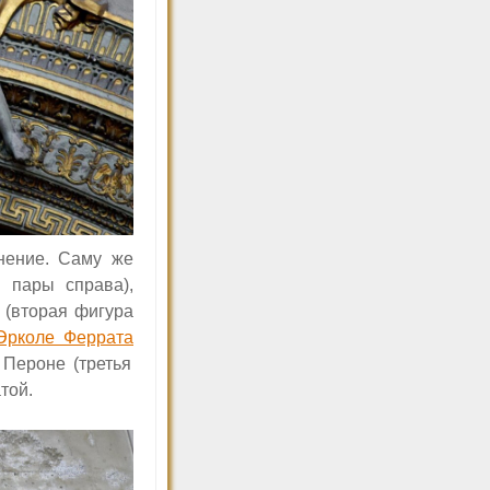
нение. Саму же
ая
пар
ы
справа),
 (вторая фигура
Эрколе Феррата
 Пероне (третья
той.