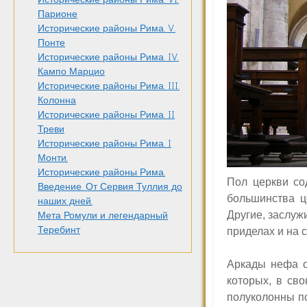
Парионе
Исторические районы Рима. V.
Понте
Исторические районы Рима. IV.
Кампо Марцио
Исторические районы Рима. III.
Колонна
Исторические районы Рима. II
Треви
Исторические районы Рима. I
Монти.
Исторические районы Рима.
Пол церкви со
Введение. От Сервия Туллия до
большинства ц
наших дней.
Другие, заслу
Мета Ромули и легендарный
Теребинт
приделах и на 
Аркады нефа о
которых, в сво
полуколонны по