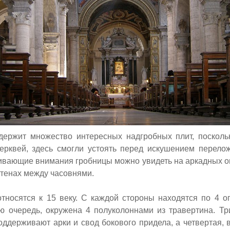
держит множество интересных надгробных плит, поскольк
ерквей, здесь смогли устоять перед искушением перелож
живающие внимания гробницы можно увидеть на аркадных о
стенах между часовнями.
тносятся к 15 веку. С каждой стороны находятся по 4 о
ю очередь, окружена 4 полуколоннами из травертина. Три
ддерживают арки и свод бокового придела, а четвертая, 