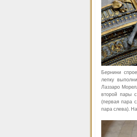
Бернини спрое
лепку выполн
Лаззаро Морел
второй пары с
(первая пара с
пара слева). Н