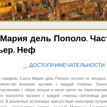
Средневековье
Возрождение и
Барокко
Мария дель Пополо. Часть
ьер. Неф
ДОСТОПРИМЕЧАТЕЛЬНОСТИ
 приделы Санта Мария дель Пополо состоят из четырех
оличество внешних часовен с каждой стороны. Транс
часовнями с обоих концов и несет купол на пересечени
из трансепта часовен с каждой стороны святилища до
14. В различных источниках присутствует некоторая путан