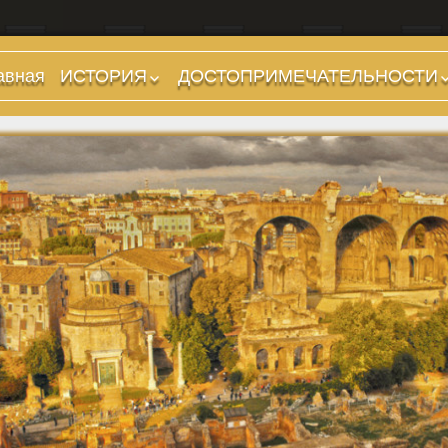
авная
ИСТОРИЯ
ДОСТОПРИМЕЧАТЕЛЬНОСТИ
Предыстория
Холмы и остров.
Районы
Царский период
(753-509 гг до н.э.)
Форумы, Площади,
Дороги
Ранняя Республика
(509-265 гг до н.э.)
Стадионы, Термы
Поздняя Республика
Музеи
(264-27 гг до н.э.)
Дохристианские
Империя. Принципат
храмы
(27 г до н.э. — 284 г
Христианские храмы,
н.э.)
базилики etc.
Империя. Доминат
Дворцы
(284-476 гг)
Арки, колонны и
Темные Века. Готы
обелиски
Темные Века.
Фонтаны
Экзархат