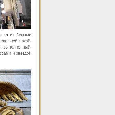
асил их белыми
мфальной аркой,
I,
выполненный,
орами и звездой