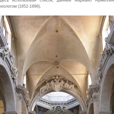
здесь использован список, данный Мариано Армеллин
хеологом (1852-1896).