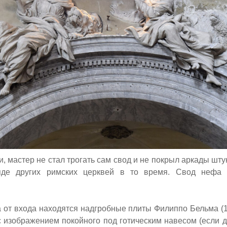
и, мастер не стал трогать сам свод и не покрыл аркады штук
яде других римских церквей в то время. Свод нефа 
 от входа находятся надгробные плиты Филиппо Бельма (1
с изображением покойного под готическим навесом (если д