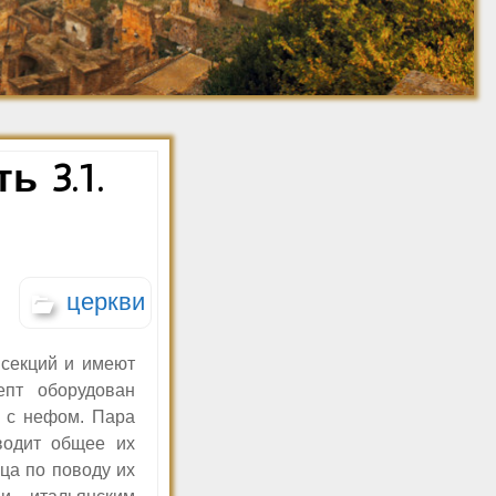
Джованни Баттиста
Ретро фото. 1910-
Пиранези
1920
Ретро фото. 1921-
1930
Ретро фото. 1931-
1940
 3.1.
Ретро фото. 1941-
1950
Ретро фото 1951-1960
церкви
 секций и имеют
епт оборудован
и с нефом. Пара
водит общее их
ица по поводу их