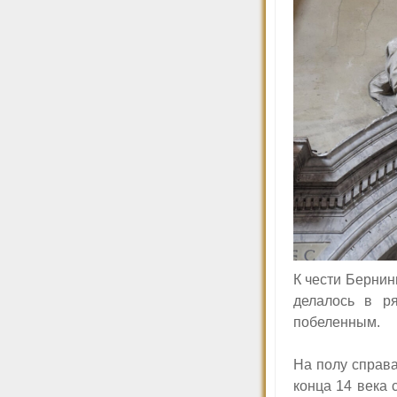
К чести Бернин
делалось в р
побеленным.
На полу справа
конца 14 века 