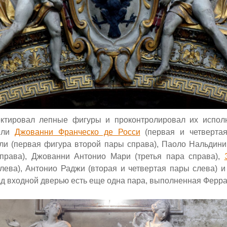
ктировал лепные фигуры и проконтролировал их испол
или
Джованни Франческо де Росси
(первая
и четверт
ли (первая фигура второй пары справа), Паоло Нальдини
права), Джованни Антонио Мари (третья пара справа),
лева), Антонио Раджи (вторая и четвертая пары слева) и
ад входной дверью есть еще одна пара, выполненная Ферра