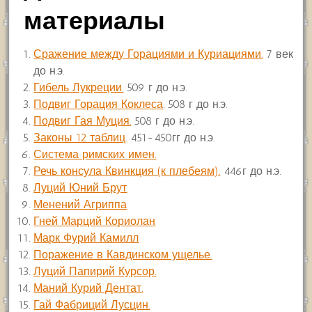
материалы
Сражение между Горациями и Куриациями.
7 век
до н.э.
Гибель Лукреции.
509 г до н.э.
Подвиг Горация Коклеса
. 508 г до н.э.
Подвиг Гая Муция.
508 г до н.э.
Законы 12 таблиц.
451-450гг до н.э.
Система римских имен.
Речь консула Квинкция (к плебеям).
446г до н.э.
Луций Юний Брут
Менений Агриппа
Гней Марций Кориолан
Марк Фурий Камилл
Поражение в Кавдинском ущелье.
Луций Папирий Курсор.
Маний Курий Дентат.
Гай Фабриций Лусцин.