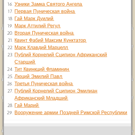
Узники Замка Святого Ангела.
Первая Пуническая война.
Гай Марк Дуилий.
Марк Аттилий Регул.
Вторая Пуническая война.
Квинт Фабий Максим Кунктатор.
Марк Клавдий Марцелл.
Публий Корнелий Сципион Африканский
Старший.
Тит Квинкций Фламинин.
Люций Эмилий Павл.
Третья Пуническая война.
Публий Корнелий Сципион Эмилиан
Африканский Младший.
Гай Марий.
Вооружение армии Поздней Римской Республики