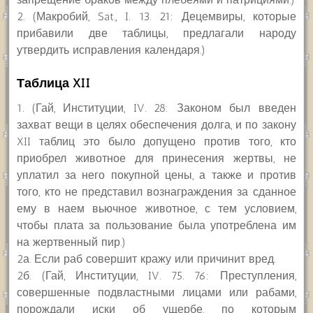
2. (Макробий, Sat., I. 13. 21: Децемвиры, которые
прибавили две таблицы, предлагали народу
утвердить исправления календаря.)
Таблица XII
1. (Гай, Институции, IV. 28: Законом был введен
захват вещи в целях обеспечения долга, и по закону
XII таблиц это было допущено против того, кто
приобрел животное для принесения жертвы, не
уплатил за него покупной цены, а также и против
того, кто не представил вознаграждения за сданное
ему в наем вьючное животное, с тем условием,
чтобы плата за пользование была употреблена им
на жертвенный пир.)
2а. Если раб совершит кражу или причинит вред.
2б. (Гай, Институции, IV. 75. 76: Преступления,
совершенные подвластными лицами или рабами,
порождали иски об ущербе, по которым