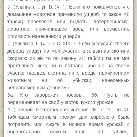
6. (Ульпиан, I. pr. D. IX. 1: Если кто пожалуется, что
домашнее животное причинило ущерб, то закон XII
таблиц повелевал или выдать [потерпевшему]
животное, причинившее вред, или возместить
стоимость нанесенного ущерба.
7. (Ульпиан, I. 14. § 3. D. XIX. 5: Если желуди с твоего
дерева упадут на мой участок, а я, выгнав скотину,
скормлю их ей, то по закону XII таблиц ты не мог
предъявить иска ни о потраве, ибо не на твоем
участке паслась скотина, ни о вреде, причиненном
животным, ни об убытках, нанесенных
неправомерным деянием.)
8а. Кто заворожит посевы… 8б. Пусть не
переманивает на свой участок чужого урожая.
9. (Плиний, Естественная история, 18. 3. 12: По XII
таблицам смертным грехом для взрослого было
потравить или сжать в ночное время урожай с
обработанного плугом поля. [XII таблиц]