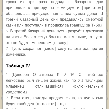
срока их три раза подряд в базарные дни
приводили к претору на комициум и [при этом]
объявлялась присужденная с них сумма денег. В
третий базарный день они предавались смертной
казни или поступали в продажу за границу, за Тибр.)
6. В третий базарный день пусть разрубят должника
на части. Если отсекут больше или меньше, то пусть
это не будет вменено им [в вину].
7. Пусть сохраняет [свою] силу навеки иск против
изменника.
Таблица IV
1. (Цицерон, О законах, III. 8. 19: С такой же
легкостью был лишен жизни, как по XII таблицам,
младенец, [отличавшийся] исключительным
уродством.)
2. Если отец трижды продаст сына, то пусть сын
будет свободен [от власти] отца.