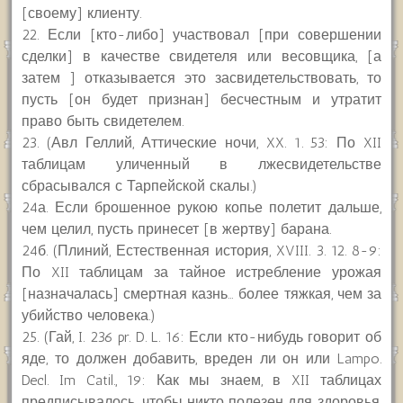
[своему] клиенту.
22. Если [кто-либо] участвовал [при совершении
сделки] в качестве свидетеля или весовщика, [а
затем ] отказывается это засвидетельствовать, то
пусть [он будет признан] бесчестным и утратит
право быть свидетелем.
23. (Авл Геллий, Аттические ночи, XX. 1. 53: По XII
таблицам уличенный в лжесвидетельстве
сбрасывался с Тарпейской скалы.)
24а. Если брошенное рукою копье полетит дальше,
чем целил, пусть принесет [в жертву] барана.
24б. (Плиний, Естественная история, XVIII. 3. 12. 8-9:
По XII таблицам за тайное истребление урожая
[назначалась] смертная казнь… более тяжкая, чем за
убийство человека.)
25. (Гай, I. 236 pr. D. L. 16: Если кто-нибудь говорит об
яде, то должен добавить, вреден ли он или Lampo.
Decl. Im Catil., 19: Как мы знаем, в XII таблицах
предписывалось, чтобы никто полезен для здоровья,