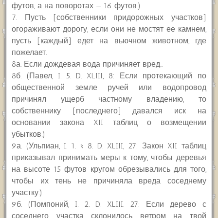
футов, а на поворотах — 16 футов.)
7. Пусть [собственники придорожных участков]
огораживают дорогу, если они не мостят ее камнем,
пусть [каждый] едет на вьючном животном, где
пожелает.
8а. Если дождевая вода причиняет вред…
8б. (Павел, I. 5. D. XLIII, 8: Если протекающий по
общественной земле ручей или водопровод
причинял ущерб частному владению, то
собственнику [последнего] давался иск на
основании закона XII таблиц о возмещении
убытков.)
9а. (Ульпиан, I. 1. § 8. D. XLIII, 27: Закон XII таблиц
приказывал принимать меры к тому, чтобы деревья
на высоте 15 футов кругом обрезывались для того,
чтобы их тень не причиняла вреда соседнему
участку.)
9б. (Помпоний, I. 2. D. XLIII. 27: Если дерево с
соседнего участка склонилось ветром на твой