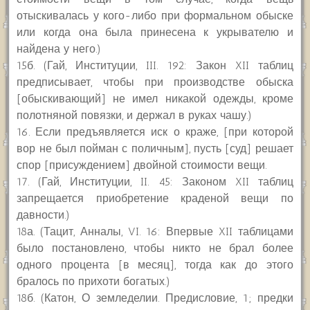
отыскивалась у кого-либо при формальном обыске
или когда она была принесена к укрывателю и
найдена у него.)
15б. (Гай, Институции, III. 192: Закон XII таблиц
предписывает, чтобы при производстве обыска
[обыскивающий] не имел никакой одежды, кроме
полотняной повязки, и держал в руках чашу.)
16. Если предъявляется иск о краже, [при которой
вор не был пойман с поличным], пусть [суд] решает
спор [присуждением] двойной стоимости вещи.
17. (Гай, Институции, II. 45: Законом XII таблиц
запрещается приобретение краденой вещи по
давности.)
18а. (Тацит, Анналы, VI. 16: Впервые XII таблицами
было постановлено, чтобы никто не брал более
одного процента [в месяц], тогда как до этого
бралось по прихоти богатых.)
18б. (Катон, О земледелии. Предисловие, 1; предки