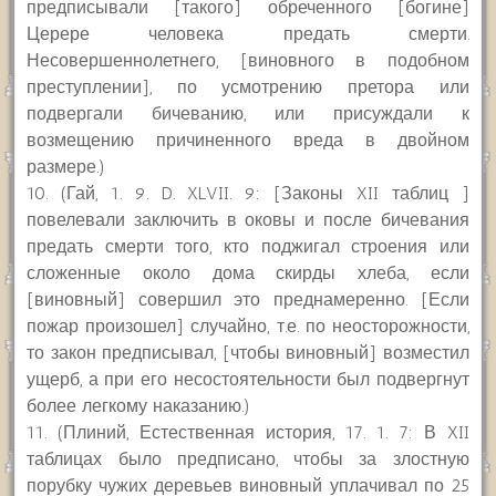
предписывали [такого] обреченного [богине]
Церере человека предать смерти.
Несовершеннолетнего, [виновного в подобном
преступлении], по усмотрению претора или
подвергали бичеванию, или присуждали к
возмещению причиненного вреда в двойном
размере.)
10. (Гай, 1. 9. D. XLVII. 9: [Законы XII таблиц ]
повелевали заключить в оковы и после бичевания
предать смерти того, кто поджигал строения или
сложенные около дома скирды хлеба, если
[виновный] совершил это преднамеренно. [Если
пожар произошел] случайно, т.е. по неосторожности,
то закон предписывал, [чтобы виновный] возместил
ущерб, а при его несостоятельности был подвергнут
более легкому наказанию.)
11. (Плиний, Естественная история, 17. 1. 7: В XII
таблицах было предписано, чтобы за злостную
порубку чужих деревьев виновный уплачивал по 25