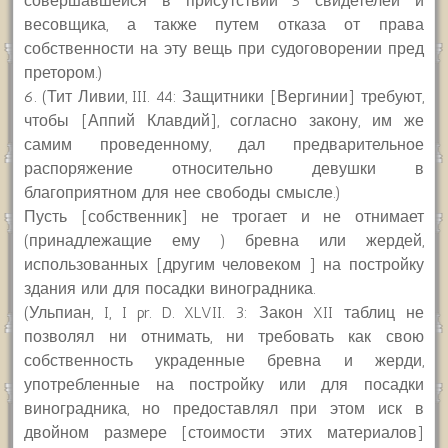
совершавшейся в присутствии 5 свидетелей и
весовщика, а также путем отказа от права
собственности на эту вещь при судоговорении пред
претором.)
6. (Тит Ливии, III. 44: Защитники [Вергинии] требуют,
чтобы [Аппий Клавдий], согласно закону, им же
самим проведенному, дал предварительное
распоряжение относительно девушки в
благоприятном для нее свободы смысле.)
Пусть [собственник] не трогает и не отнимает
(принадлежащие ему ) бревна или жердей,
использованных [другим человеком ] на постройку
здания или для посадки виноградника.
(Ульпиан, I, I pr. D. XLVII. 3: Закон XII таблиц не
позволял ни отнимать, ни требовать как свою
собственность украденные бревна и жерди,
употребленные на постройку или для посадки
виноградника, но предоставлял при этом иск в
двойном размере [стоимости этих материалов]