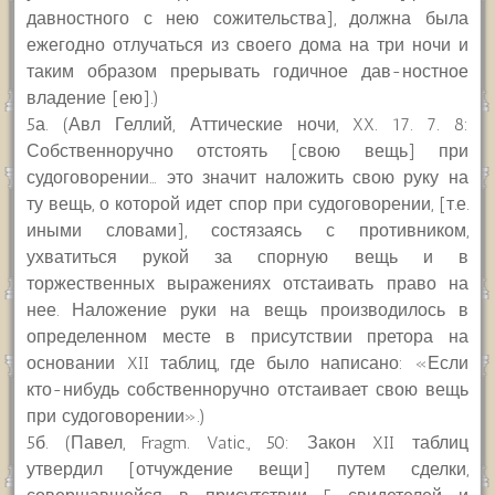
давностного с нею сожительства], должна была
ежегодно отлучаться из своего дома на три ночи и
таким образом прерывать годичное дав-ностное
владение [ею].)
5а. (Авл Геллий, Аттические ночи, XX. 17. 7. 8:
Собственноручно отстоять [свою вещь] при
судоговорении… это значит наложить свою руку на
ту вещь, о которой идет спор при судоговорении, [т.е.
иными словами], состязаясь с противником,
ухватиться рукой за спорную вещь и в
торжественных выражениях отстаивать право на
нее. Наложение руки на вещь производилось в
определенном месте в присутствии претора на
основании XII таблиц, где было написано: «Если
кто-нибудь собственноручно отстаивает свою вещь
при судоговорении».)
5б. (Павел, Fragm. Vatic., 50: Закон XII таблиц
утвердил [отчуждение вещи] путем сделки,