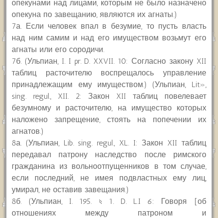
опекунами над лицами, которым не было назначено
опекуна по завещанию, являются их агнаты.)
7а. Если человек впал в безумие, то пусть власть
над ним самим и над его имуществом возьмут его
агнаты или его сородичи.
7б. (Ульпиан, I. I pr. D. XXVII. 10: Согласно закону XII
таблиц расточителю воспрещалось управление
принадлежащим ему имуществом.) (Ульпиан, Lit»,
sing. regul., XII. 2: Закон XII таблиц повелевает
безумному и расточителю, на имущество которых
наложено запрещение, стоять на попечении их
агнатов.)
8а. (Ульпиан, Lib. sing. regul., XL. I: Закон XII таблиц
передавал патрону наследство после римского
гражданина из вольноотпущенников в том случае,
если последний, не имея подвластных ему лиц,
умирал, не оставив завещания.)
8б. (Ульпиан, I. 195. § 1. D. L.I 6: Говоря [об
отношениях между патроном и