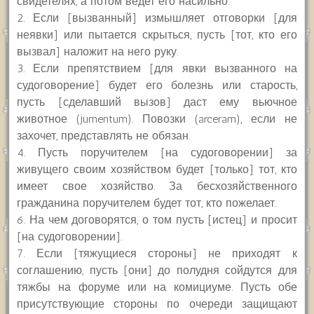
свидетелях, а потом ведет его насильно.
2. Если [вызванный] измышляет отговорки [для
неявки] или пытается скрыться, пусть [тот, кто его
вызвал] наложит на него руку.
3. Если препятствием [для явки вызванного на
судоговорение] будет его болезнь или старость,
пусть [сделавший вызов] даст ему вьючное
животное (jumentum). Повозки (arceram), если не
захочет, представлять не обязан.
4. Пусть поручителем [на судоговорении] за
живущего своим хозяйством будет [только] тот, кто
имеет свое хозяйство. За бесхозяйственного
гражданина поручителем будет тот, кто пожелает.
6. На чем договорятся, о том пусть [истец] и просит
[на судоговорении].
7. Если [тяжущиеся стороны] не приходят к
соглашению, пусть [они] до полудня сойдутся для
тяжбы на форуме или на комициуме. Пусть обе
присутствующие стороны по очереди защищают