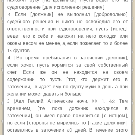
судоговорение [для исполнения решения].
3. Если [должник] не выполнил [добровольно]
судебного решения и никто не освободил его от
ответственности при судоговорении, пусть [истец]
ведет его к себе и наложит на него колодки или
оковы весом не менее, а, если пожелает, то и более
15 фунтов.
4. [Во время пребывания в заточении должник],
если хочет, пусть кормится за свой собственный
счет. Если же он не находится на своем
содержании, то пусть [тот, кто держит его в
заточении,] выдает ему по фунту муки в день, а при
желании может давать и больше.
5. (Авл Геллий, Аттические ночи, XX. 1. 46: Тем
временем, [т.е. пока должник находился в
заточении], он имел право помириться [с истцом],
но если [стороны не мирились, то [такие должники]
оставались в заточении 60 дней. В течение этого