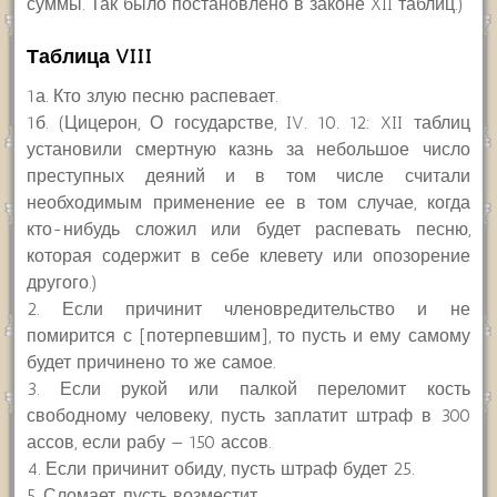
суммы. Так было постановлено в законе XII таблиц.)
Таблица VIII
1а. Кто злую песню распевает.
1б. (Цицерон, О государстве, IV. 10. 12: XII таблиц
установили смертную казнь за небольшое число
преступных деяний и в том числе считали
необходимым применение ее в том случае, когда
кто-нибудь сложил или будет распевать песню,
которая содержит в себе клевету или опозорение
другого.)
2. Если причинит членовредительство и не
помирится с [потерпевшим], то пусть и ему самому
будет причинено то же самое.
3. Если рукой или палкой переломит кость
свободному человеку, пусть заплатит штраф в 300
ассов, если рабу — 150 ассов.
4. Если причинит обиду, пусть штраф будет 25.
5. Сломает, пусть возместит.