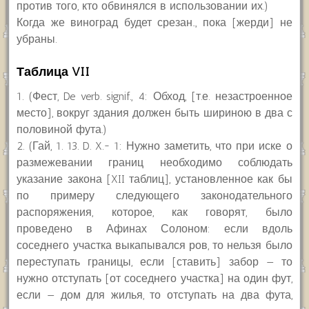
против того, кто обвинялся в использовании их.)
Когда же виноград будет срезан.., пока [жерди] не
убраны.
Таблица VII
1. (Фест, De verb. signif., 4: Обход, [т.е. незастроенное
место], вокруг здания должен быть шириною в два с
половиной фута.)
2. (Гай, 1. 13. D. X.~ 1: Нужно заметить, что при иске о
размежевании границ необходимо соблюдать
указание закона [XII таблиц], установленное как бы
по примеру следующего законодательного
распоряжения, которое, как говорят, было
проведено в Афинах Солоном: если вдоль
соседнего участка выкапывался ров, то нельзя было
переступать границы, если [ставить] забор — то
нужно отступать [от соседнего участка] на один фут,
если — дом для жилья, то отступать на два фута,