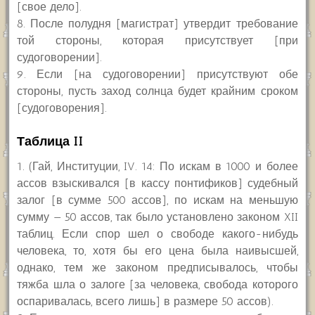
[свое дело].
8. После полудня [магистрат] утвердит требование
той стороны, которая присутствует [при
судоговорении].
9. Если [на судоговорении] присутствуют обе
стороны, пусть заход солнца будет крайним сроком
[судоговорения].
Таблица II
1. (Гай, Институции, IV. 14: По искам в 1000 и более
ассов взыскивался [в кассу понтификов] судебный
залог [в сумме 500 ассов], по искам на меньшую
сумму — 50 ассов, так было установлено законом XII
таблиц. Если спор шел о свободе какого-нибудь
человека, то, хотя бы его цена была наивысшей,
однако, тем же законом предписывалось, чтобы
тяжба шла о залоге [за человека, свобода которого
оспаривалась, всего лишь] в размере 50 ассов).