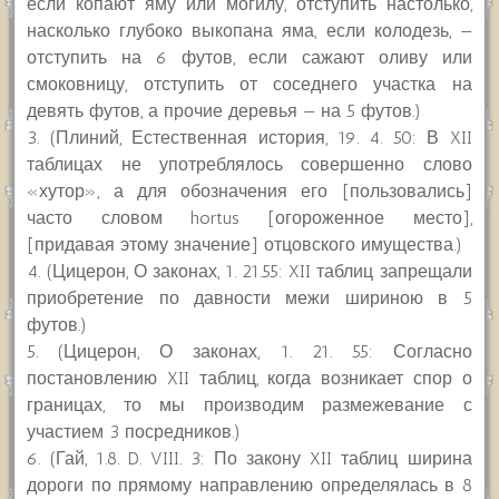
если копают яму или могилу, отступить настолько,
насколько глубоко выкопана яма, если колодезь, —
отступить на 6 футов, если сажают оливу или
смоковницу, отступить от соседнего участка на
девять футов, а прочие деревья — на 5 футов.)
3. (Плиний, Естественная история, 19. 4. 50: В XII
таблицах не употреблялось совершенно слово
«хутор», а для обозначения его [пользовались]
часто словом hortus [огороженное место],
[придавая этому значение] отцовского имущества.)
4. (Цицерон, О законах, 1. 21.55: XII таблиц запрещали
приобретение по давности межи шириною в 5
футов.)
5. (Цицерон, О законах, 1. 21. 55: Согласно
постановлению XII таблиц, когда возникает спор о
границах, то мы производим размежевание с
участием 3 посредников.)
6. (Гай, 1.8. D. VIII. 3: По закону XII таблиц ширина
дороги по прямому направлению определялась в 8