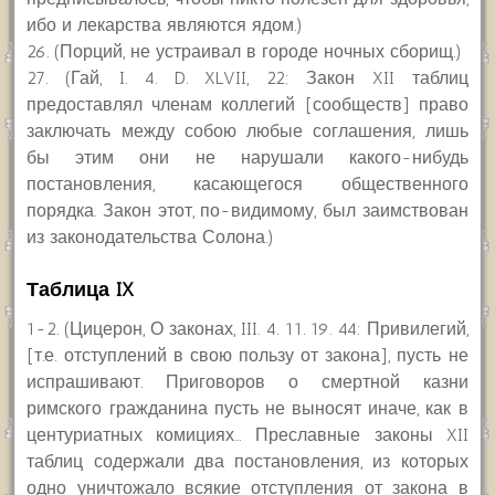
ибо и лекарства являются ядом.)
26. (Порций, не устраивал в городе ночных сборищ.)
27. (Гай, I. 4. D. XLVII, 22: Закон XII таблиц
предоставлял членам коллегий [сообществ] право
заключать между собою любые соглашения, лишь
бы этим они не нарушали какого-нибудь
постановления, касающегося общественного
порядка. Закон этот, по-видимому, был заимствован
из законодательства Солона.)
Таблица IX
1-2. (Цицерон, О законах, III. 4. 11. 19. 44: Привилегий,
[т.е. отступлений в свою пользу от закона], пусть не
испрашивают. Приговоров о смертной казни
римского гражданина пусть не выносят иначе, как в
центуриатных комициях… Преславные законы XII
таблиц содержали два постановления, из которых
одно уничтожало всякие отступления от закона в