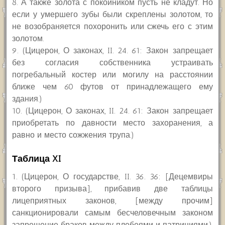
8. А также золота с покойником пусть не кладут. Но
если у умершего зубы были скреплены золотом, то
не возобраняется похоронить или сжечь его с этим
золотом.
9. (Цицерон, О законах, II. 24. 61: Закон запрещает
без согласия собственника устраивать
погребальный костер или могилу на расстоянии
ближе чем 60 футов от принадлежащего ему
здания.)
10. (Цицерон, О законах, II. 24. 61: Закон запрещает
приобретать по давности место захоранения, а
равно и место сожжения трупа.)
Таблица XI
1. (Цицерон, О государстве, II. 36. 36: [Децемвиры
второго призыва], прибавив две таблицы
лицеприятных законов, [между прочим]
санкционировали самым бесчеловечным законом
запрещение браков между плебеями и патрициями.)