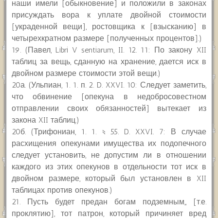
наши имели [обыкновение] и положили в законах
присуждать вора к уплате двойной стоимости
[украденной вещи], ростовщика к [взысканию] в
четырехкратном размере [полученных процентов].)
19. (Павел, Libri V sentiarum, II. 12. 11: По закону XII
таблиц за вещь, сданную на хранение, дается иск в
двойном размере стоимости этой вещи.)
20а. (Ульпиан, 1. 1. п. 2. D. XXVI. 10: Следует заметить,
что обвинение [опекуна в недобросовестном
отправлении своих обязанностей] вытекает из
закона XII таблиц.)
20б. (Трифониан, 1. 1. § 55. D. XXVI. 7: В случае
расхищения опекунами имущества их подопечного
следует установить, не допустим ли в отношении
каждого из этих опекунов в отдельности тот иск в
двойном размере, который был установлен в XII
таблицах против опекунов.)
21. Пусть будет предан богам подземным,, [т.е.
проклятию], тот патрон, который причиняет вред