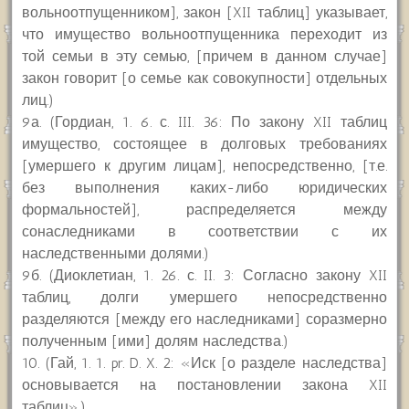
вольноотпущенником], закон [XII таблиц] указывает,
что имущество вольноотпущенника переходит из
той семьи в эту семью, [причем в данном случае]
закон говорит [о семье как совокупности] отдельных
лиц.)
9а. (Гордиан, 1. 6. с. III. 36: По закону XII таблиц
имущество, состоящее в долговых требованиях
[умершего к другим лицам], непосредственно, [т.е.
без выполнения каких-либо юридических
формальностей], распределяется между
сонаследниками в соответствии с их
наследственными долями.)
9б. (Диоклетиан, 1. 26. с. II. 3: Согласно закону XII
таблиц, долги умершего непосредственно
разделяются [между его наследниками] соразмерно
полученным [ими] долям наследства.)
10. (Гай, 1. 1. pr. D. X. 2: «Иск [о разделе наследства]
основывается на постановлении закона XII
таблиц».)