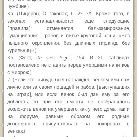
чужбине.)
6а. (Цицерон, О законах, II. 23. 59: Кроме того, в
законах устанавливаются еще следующие
[правила]: отменяется бальзамирование,
[умащивание ] рабов и питье круговой чаши. «Без
пышного окропления, без длинных гирлянд, без
курильниц».)
6б. (Фест, De verb. Signif., 154: В XII таблицах
постановлено не ставить перед умершими напитков
с миррою.)
7. (Если кто-нибудь был награжден венком или сам
лично или за своих лошадей и рабов, [выступавших
на играх], или если венок был дан ему за его
доблесть, то при его смерти не возбранялось
возложить венок на умершего как у него дома, так и
на форуме, равным образом его родным
дозволялось присутствовать на похоронах в
венках.)