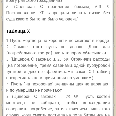
врагу римского гражданина.)
6. (Сальвиан, О правлении божьем, VIII. 5:
Постановления XII запрещали лишать жизни без
суда какого бы то ни было человека.)
Таблица X
1. Пусть мертвеца не хоронят и не сжигают в городе.
2. Свыше этого пусть не делают. Дров для
[погребального костра] пусть топором обтесывают.
3. (Цицерон, О законах, II. 23. 59: Ограничив расходы
[на погребение] тремя саванами, одной пурпуровой
туникой и десятью флейтистами, закон XII таблиц
воспретил также и причитания по умершим.)
4. Пусть [на похоронах] женщины щек не царапают
и по умершим не причитают.
5. (Цицерон, О законах, II, 23. 59: Пусть костей
мертвеца не собирают, чтобы впоследствии
совершить погребение, за исключением лишь того
случая, когда смерть постигла на поле битвы или на