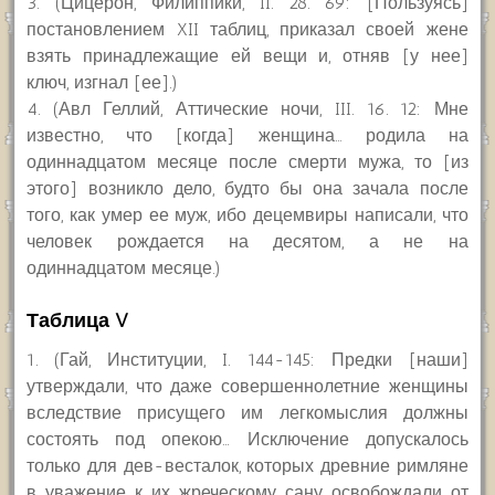
3. (Цицерон, Филиппики, II. 28. 69: [Пользуясь]
постановлением XII таблиц, приказал своей жене
взять принадлежащие ей вещи и, отняв [у нее]
ключ, изгнал [ее].)
4. (Авл Геллий, Аттические ночи, III. 16. 12: Мне
известно, что [когда] женщина… родила на
одиннадцатом месяце после смерти мужа, то [из
этого] возникло дело, будто бы она зачала после
того, как умер ее муж, ибо децемвиры написали, что
человек рождается на десятом, а не на
одиннадцатом месяце.)
Таблица V
1. (Гай, Институции, I. 144-145: Предки [наши]
утверждали, что даже совершеннолетние женщины
вследствие присущего им легкомыслия должны
состоять под опекою… Исключение допускалось
только для дев-весталок, которых древние римляне
в уважение к их жреческому сану освобождали от