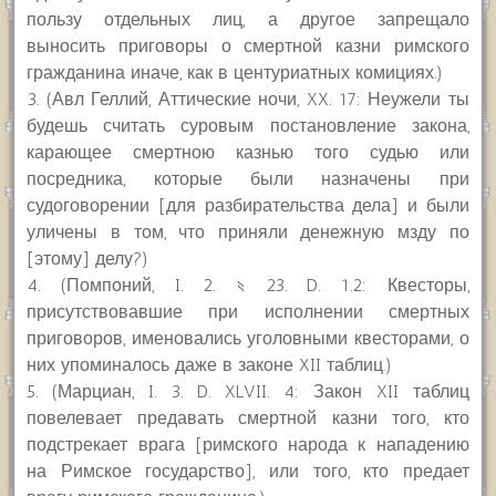
пользу отдельных лиц, а другое запрещало
выносить приговоры о смертной казни римского
гражданина иначе, как в центуриатных комициях.)
3. (Авл Геллий, Аттические ночи, XX. 17: Неужели ты
будешь считать суровым постановление закона,
карающее смертною казнью того судью или
посредника, которые были назначены при
судоговорении [для разбирательства дела] и были
уличены в том, что приняли денежную мзду по
[этому] делу?)
4. (Помпоний, I. 2. § 23. D. 1.2: Квесторы,
присутствовавшие при исполнении смертных
приговоров, именовались уголовными квесторами, о
них упоминалось даже в законе XII таблиц.)
5. (Марциан, I. 3. D. XLVII. 4: Закон XII таблиц
повелевает предавать смертной казни того, кто
подстрекает врага [римского народа к нападению
на Римское государство], или того, кто предает