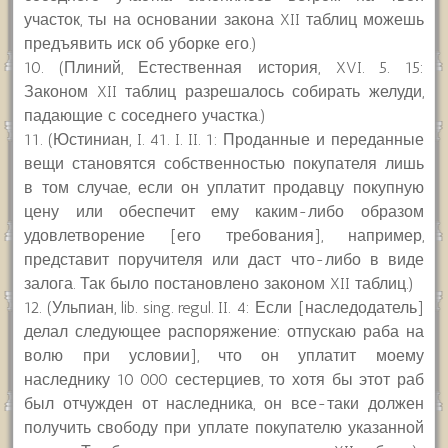
участок, ты на основании закона XII таблиц можешь
предъявить иск об уборке его.)
10. (Плиний, Естественная история, XVI. 5. 15:
Законом XII таблиц разрешалось собирать желуди,
падающие с соседнего участка.)
11. (Юстиниан, I. 41. I. II. 1: Проданные и переданные
вещи становятся собственностью покупателя лишь
в том случае, если он уплатит продавцу покупную
цену или обеспечит ему каким-либо образом
удовлетворение [его требования], например,
представит поручителя или даст что-либо в виде
залога. Так было постановлено законом XII таблиц.)
12. (Ульпиан, lib. sing. regul. II. 4: Если [наследодатель]
делал следующее распоряжение: отпускаю раба на
волю при условии], что он уплатит моему
наследнику 10 000 сестерциев, то хотя бы этот раб
был отчужден от наследника, он все-таки должен
получить свободу при уплате покупателю указанной