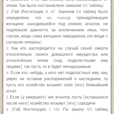
опеки. Так было постановлено законом XII таблиц.)
2. (Гай, Институции, II. 47: Законом XII таблиц было
определено, что res mancipi, принадлежащие
женщине, находившейся под опекою агнатов, не
подлежали давности, за исключением лишь того
случая, когда сама женщина передавала эти вещи с
согласия опекуна.)
3. Как кто распорядится на случай своей смерти
относительно своего домашнего имущества или
относительно опеки [над подвластными ему
лицами], так пусть то и будет ненарушимым.
4. Если кто-нибудь, у кого нет подвластных ему лиц,
умрет, не оставив распоряжений о наследнике, то
пусть его хозяйство возьмет себе [его] ближайший
агнат.
5. Если [у умершего] нет агнатов, пусть [оставшееся
после него] хозяйство возьмут [его] сородичи.
6. (Гай, Институции, I. 155: По закону XII таблиц