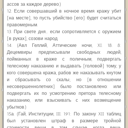
ассов за каждое дерево.)
12. Если совершавший в ночное время кражу убит
[на месте], то пусть убийство [его] будет считаться
правомерным.
13. При свете дня… если сопротивляется с оружием
[в руках], созови народ.
14. (Авл Геллий, Аттические ночи, XI. 18. 8:
Децемвиры предписывали свободных людей,
пойманных в краже с поличным, подвергать
телесному наказанию и выдавать [головой] тому, у
кого совершена кража, рабов же наказывать кнутом
и сбрасывать со скалы; но [в отношении
несовершеннолетних] было постановлено: или
подвергать их по усмотрению претора телесному
наказанию, или взыскивать с них возмещение
убытков.)
15а. (Гай, Институции, III. 191: По закону XII таблиц
был установлен штраф в размере тройной
стоимости вещи в том случае, когда вещь