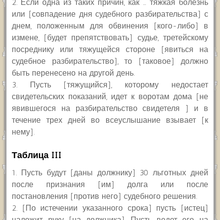
2. Если одна из таких причин, как … тяжкая болезнь
или [совпадение дня судебного разбирательства] с
днем, положенным для обвинения [кого-либо] в
измене, [будет препятствовать] судье, третейскому
посреднику или тяжущейся стороне [явиться на
судебное разбирательство], то [таковое] должно
быть перенесено на другой день.
3. Пусть [тяжущийся], которому недостает
свидетельских показаний, идет к воротам дома [не
явившегося на разбирательство свидетеля ] и в
течение трех дней во всеуслышание взывает [к
нему].
Таблица III
1. Пусть будут [даны должнику] 30 льготных дней
после признания [им] долга или после
постановления [против него] судебного решения.
2. [По истечении указанного срока] пусть [истец]
наложит руку [на должника]. Пусть ведет его на