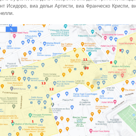
нт Исидоро, виа дельи Артисти, виа Франческо Криспи, ви
челли.