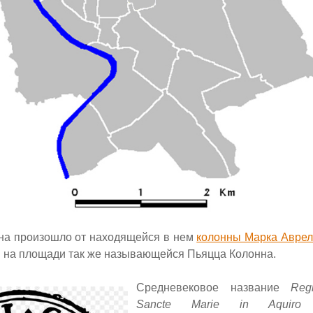
на произошло от находящейся в нем
колонны Марка Авре
 на площади так же называющейся Пьяцца Колонна.
Средневековое название
Reg
Sancte Marie in Aquir