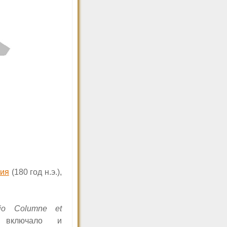
лия
(180 год н.э.),
io Columne et
o
включало и