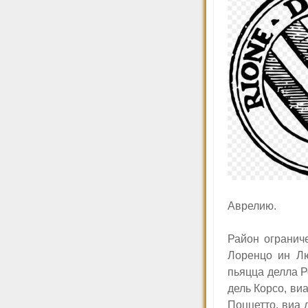
Аврелию.
Р
айон огранич
Лоренцо ин Лю
пьяцца делла Р
дель Корсо, ви
Поццетто, виа 