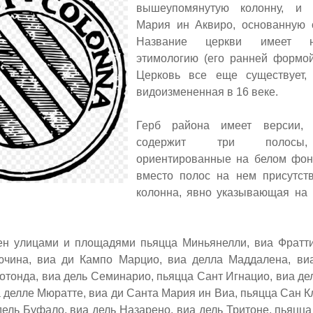
вышеупомянутую колонну, и 
Мария ин Аквиро, основанную о
Название церкви имеет не
этимологию (его ранней форм
Церковь все еще существует,
видоизмененная в 16 веке.
Г
ерб района имеет версии,
содержит три полосы,
ориентированные на белом фон
вместо полос на нем присутств
колонна, явно указывающая на 
ен улицами и площадями пьяцца Миньянелли, виа Фратт
чина, виа ди Кампо Марцио, виа делла Маддалена, виа
отонда, виа дель Семинарио, пьяцца Сант Игнацио, виа де
а делле Мюратте, виа ди Санта Мария ин Виа, пьяцца Сан К
дель Буфало, виа дель Назарено, виа дель Тритоне, пьяцц