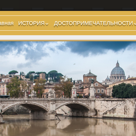
авная
ИСТОРИЯ
ДОСТОПРИМЕЧАТЕЛЬНОСТИ
Предыстория
Холмы и остров.
Районы
Царский период
(753-509 гг до н.э.)
Форумы, Площади,
Дороги
Ранняя Республика
(509-265 гг до н.э.)
Стадионы, Термы
Поздняя Республика
Музеи
(264-27 гг до н.э.)
Дохристианские
Империя. Принципат
храмы
(27 г до н.э. — 284 г
Христианские храмы,
н.э.)
базилики etc.
Империя. Доминат
Дворцы
(284-476 гг)
Арки, колонны и
Темные Века. Готы
обелиски
Темные Века.
Фонтаны
Экзархат