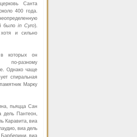
церковь Санта
коло 400 года.
определенную
ой было
in Cyro
).
 хотя и сильно
 в которых он
 по-разному
е. Однако чаще
ует спиральная
памятник Марку
ина, пьяцца Сан
 дель Пантеон,
ль Каравита, виа
лаудио, виа дель
а Барберини, виа