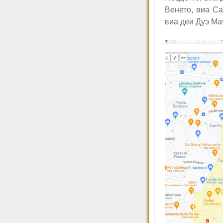
Венето, виа Са
виа деи Дуэ Ма