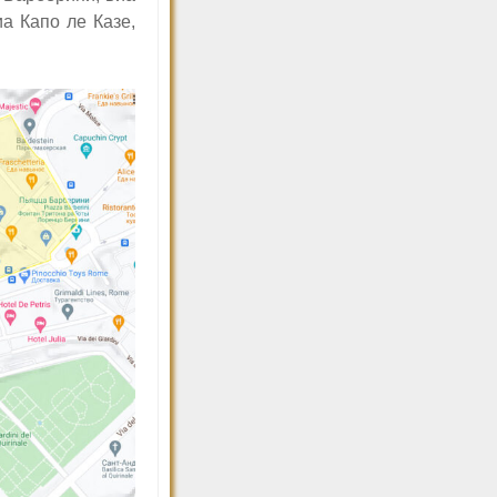
а Капо ле Казе,