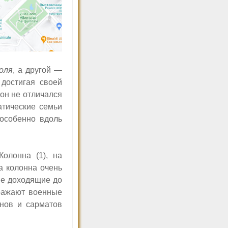
оля
, а другой —
 достигая своей
он не отличался
атические семьи
 особенно вдоль
олонна (1), на
а колонна очень
Ее
доходящие до
ражают военные
ннов и сарматов