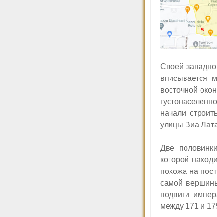
Своей западно
вписывается 
восточной окон
густонаселенно
начали строит
улицы Виа Лата
Д
ве половинк
которой наход
похожа на пос
самой верши
подвиги импер
между 171 и 17