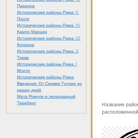
Парионе
Исторические районы Рима. V.
Понте
Исторические районы Рима. IV.
Кампо Марцио
Исторические районы Рима. III.
Колонна
Исторические районы Рима. II
Треви
Исторические районы Рима. I
Монти.
Исторические районы Рима.
Введение. От Сервия Туллия до
наших дней.
Мета Ромули и легендарный
Теребинт
Название райо
расположенной