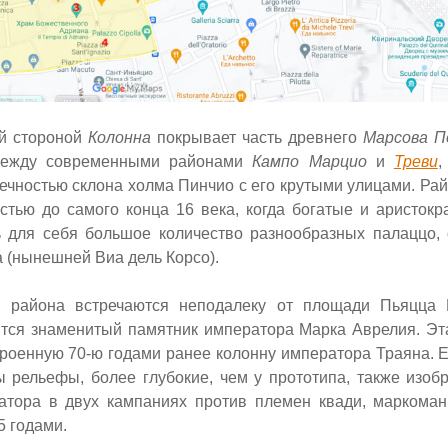
й стороной
Колонна
покрывает часть древнего
Марсова П
между современными районами
Кампо Марцио
и
Треви
,
ечностью склона холма Пинчио с его крутыми улицами. Рай
стью до самого конца 16 века, когда богатые и аристокр
ь для себя большое количество разнообразных палаццо,
 (нынешней Виа дель Корсо).
и района встречаются неподалеку от площади Пьяцца К
ится знаменитый памятник императора Марка Аврелия. Эт
троенную 70-ю годами ранее колонну императора Траяна. 
ны
рельефы,
более глубокие, чем у прототипа,
также изоб
атора в двух кампаниях против племен квади, маркома
5 годами.