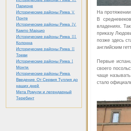
Парионе
Н
а протяжении
Исторические районы Рима. V.
Понте
В средневеко
Исторические районы Рима. IV.
владениях. Та
Кампо Марцио
приказу Людов
Исторические районы Рима. III.
позже здесь ст
Колонна
английским гетт
Исторические районы Рима. II
Треви
Первые испанц
Исторические районы Рима. I
Монти.
своего посоль
Исторические районы Рима.
чаще называть 
Введение. От Сервия Туллия до
стало официал
наших дней.
Мета Ромули и легендарный
Теребинт