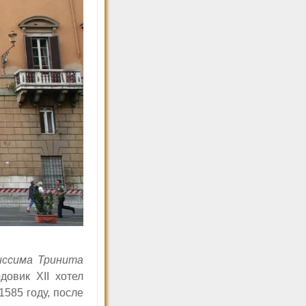
ссима Тринита
Людовик
XII
хотел
585 году, после