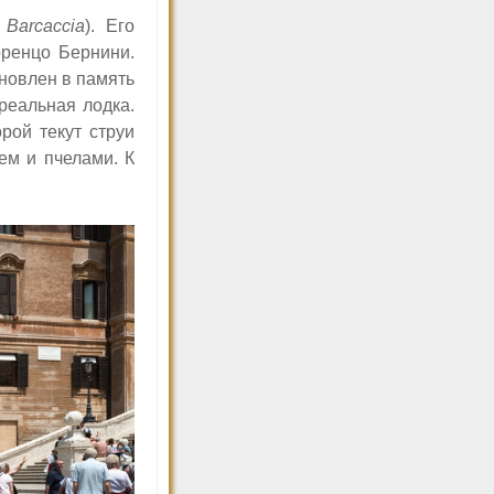
 Barcaccia
).
Его
оренцо Бернини.
новлен в память
реальная
лодка.
рой текут струи
м и пчелами. К