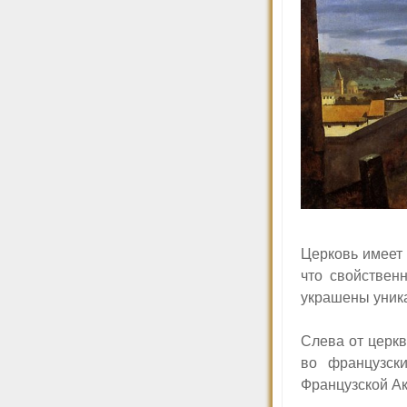
Церковь имеет 
что свойствен
украшены уник
Слева от церкв
во французск
Французской А