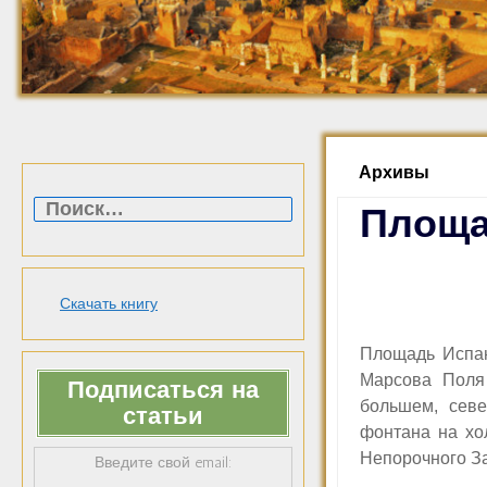
Архивы
Найти:
Площа
Скачать книгу
Площадь Испан
Марсова Пол
Подписаться на
большем,
сев
статьи
фонтана
на х
Непорочного З
Введите свой email: