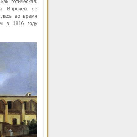
как готическая,
ы. Впрочем, ее
глась во время
им в 1816 году