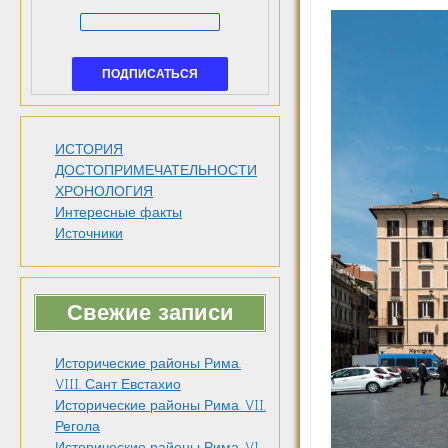
ИСТОРИЯ
ДОСТОПРИМЕЧАТЕЛЬНОСТИ
ХРОНОЛОГИЯ
Интересные факты
Источники
Свежие записи
Исторические районы Рима.
VIII. Сант Евстахио
Исторические районы Рима. VII.
Регола
Исторические районы Рима. VI.