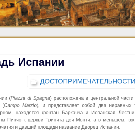
Средневековье
Возрождение и
Барокко
дь Испании
ДОСТОПРИМЕЧАТЕЛЬНОСТ
ии (
Piazza di Spagna
) расположена в центральной части
я
(
Campo Marzio
),
и представляет собой два неравных 
ерном, находятся
фонтан Баркачча и Испанская Лестни
олм Пинчо
к
церкв
и
Тринита деи Монти, а в
меньшем,
южн
ачатия
и
давший площади название
Д
ворец Испании.