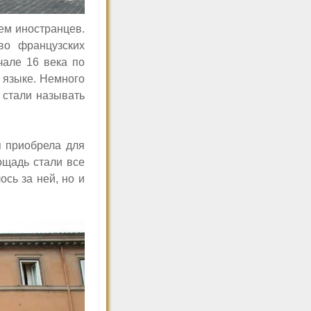
ем иностранцев.
во французских
чале 16 века по
 языке.
Немного
 стали называть
я приобрела для
ощадь стали все
ось за ней, но и