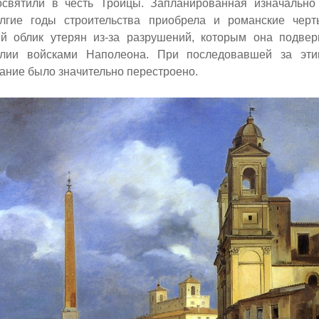
освятили в честь Троицы. Запланированная изначально 
лгие годы строительства приобрела и романские черт
й облик утерян из-за разрушений, которым она подвер
алии войсками Наполеона. При последовавшей за эт
ание было значительно перестроено.