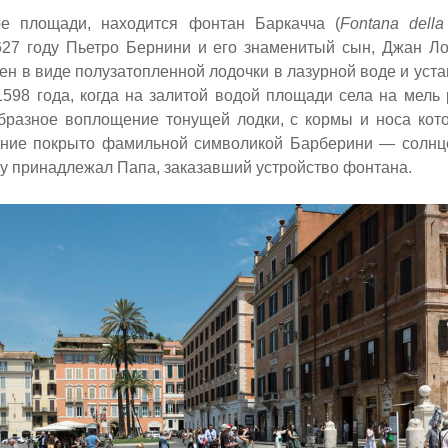
тре площади, находится фонтан Баркачча
(
Fontana della
627 году Пьетро Бернини и его знаменитый сын, Джан Л
н в виде полузатопленной лодочки в лазурной воде и уста
598 года, когда на
залитой водой
площади села на мель
бразное воплощение тонущей лодки, с кормы и носа кото
ние покрыто фамильной символикой Барберини — солнце
у принадлежал Папа, заказавший устройство фонтана.