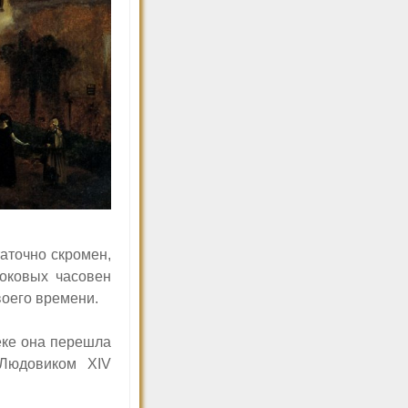
аточно скромен,
боковых часовен
оего времени.
еке она перешла
й Людовиком
XIV