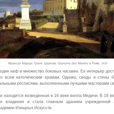
Франсуа Мариус Гране. Церковь Тринита деи Монти в Риме, 1808
один неф и множество боковых часовен. Ее интерьер дост
но всем католическим храмам. Однако, своды и стены 
альными росписями, выполненными лучшими мастерами св
и находится возведенная в 16 веке вилла Медичи. В 18 в
ие владения и стала главным зданием учрежденно
кадемии Изящных Искусств.