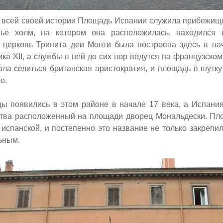
 всей своей истории Площадь Испании служила прибежищ
вье холм, на котором она расположилась, находился 
к церковь Тринита деи Монти была построена здесь в на
ика
XII,
а службы в ней до сих пор ведутся на французском
ала селиться британская аристократия, и площадь в шутку
о.
ы появились в этом районе в начале 17 века, а Испани
ства расположенный на площади дворец Мональдески. Пл
испанской, и постепенно это название не только закрепил
ьным.