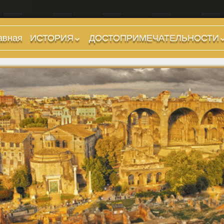
авная
ИСТОРИЯ
ДОСТОПРИМЕЧАТЕЛЬНОСТИ
Предыстория
Холмы и остров.
Районы
Царский период
(753-509 гг до н.э.)
Форумы, Площади,
Дороги
Ранняя Республика
(509-265 гг до н.э.)
Стадионы, Термы
Поздняя Республика
Музеи
(264-27 гг до н.э.)
Дохристианские
Империя. Принципат
храмы
(27 г до н.э. — 284 г
Христианские храмы,
н.э.)
базилики etc.
Империя. Доминат
Дворцы
(284-476 гг)
Арки, колонны и
Темные Века. Готы
обелиски
Темные Века.
Фонтаны
Экзархат