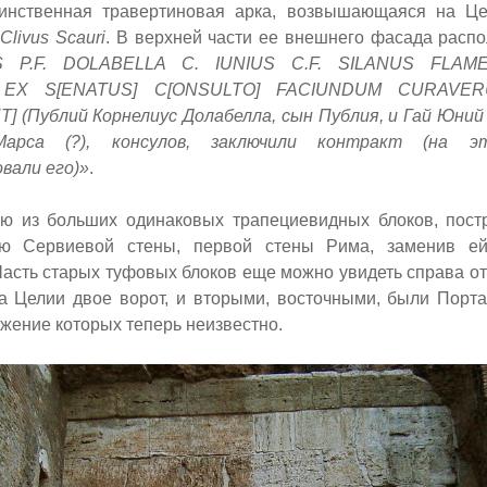
инственная травертиновая арка, возвышающаяся на Це
й
Clivus Scauri
.
В верхней части ее внешнего фасада расп
S P.F. DOLABELLA C. IUNIUS C.F. SILANUS FLAME
] EX S[ENATUS] C[ONSULTO] FACIUNDUM CURAVE
T]
(Публий Корнелиус Долабелла
,
сын Публия, и Гай Юний 
арса (?), консулов, заключили контракт (на э
вали его)»
.
ю из больших одинаковых трапециевидных блоков,
постр
ю Сервиевой стены, первой стены Рима, заменив ей
асть старых туфовых блоков еще можно увидеть справа от
на Целии двое ворот, и вторыми, восточными, были Порта
жение которых теперь неизвестно.