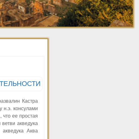
Джованни Баттиста
Ретро фото. 1910-
Пиранези
1920
Ретро фото. 1921-
1930
Ретро фото. 1931-
1940
Ретро фото. 1941-
1950
Ретро фото 1951-1960
ТЕЛЬНОСТИ
развалин Кастра
у н.э. консулами
 что ее простая
 ветви акведука
 акведука Аква