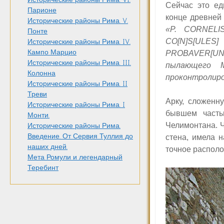
Сейчас это ед
Парионе
конце древне
Исторические районы Рима. V.
«
P. CORNELI
Понте
CO[N]S[ULES
Исторические районы Рима. IV.
Кампо Марцио
PROBAVER[UN
Исторические районы Рима. III.
пылающего М
Колонна
проконтролиро
Исторические районы Рима. II
Треви
Арку,
сложенну
Исторические районы Рима. I
бывшем часть
Монти.
Челимонтана.
Ч
Исторические районы Рима.
Введение. От Сервия Туллия до
стена, имела 
наших дней.
точное располо
Мета Ромули и легендарный
Теребинт