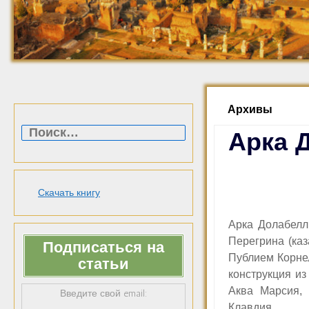
Архивы
Найти:
Арка 
Скачать книгу
Арка Долабелл
Перегрина (каз
Подписаться на
Публием Корне
статьи
конструкция из
Аква Марсия,
Введите свой email:
Клавдия.