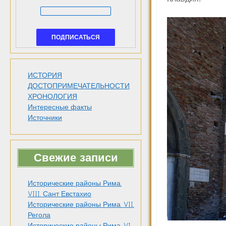
ИСТОРИЯ
ДОСТОПРИМЕЧАТЕЛЬНОСТИ
ХРОНОЛОГИЯ
Интересные факты
Источники
Свежие записи
Исторические районы Рима.
VIII. Сант Евстахио
Исторические районы Рима. VII.
Регола
Исторические районы Рима. VI.