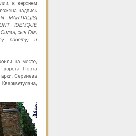
лии, в верхнем
оложена надпись
N MARTIAL[IS]
RUNT IDEMQUE
Силан, сын Гая,
ту работу) и
оили на месте,
 ворота Порта
 арки. Сервиева
 Кверкветулана,