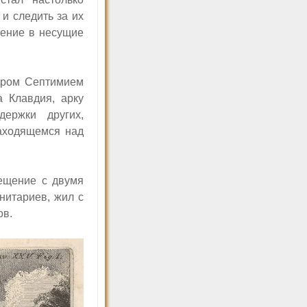
и следить за их
щение в несущие
тором Септимием
а Клавдия, арку
ддержки
других,
аходящемся над
мещение с двумя
нитариев, жил с
ов.