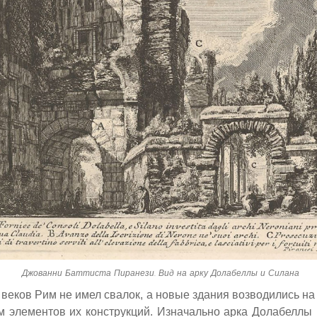
Джованни Баттиста Пиранези. Вид на арку Долабеллы и Силана
веков Рим не имел свалок,
а новые здания возводились на
м элементов их конструкций. Изначально арка Долабеллы