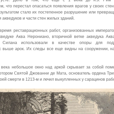
, что перестал опасаться появления врагов у своих стен 
езультатом стало их постепенное разрушение или превра
я акведуков и части стен жилых зданий.
 время реставрационных работ, организованных импера
ведуке Аква Нерониано, вторичной ветке акведука Акв
 Силана использовали в качестве опоры для по
 выше арок. Их следы все еще видны на сооружении, н
 века небольшое окно над аркой скрывает за собой по
котором Святой Джованни де Мата, основатель ордена Три
воей смерти в 1213-м и лечил выкупленных у сарацинов раб