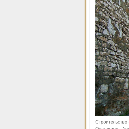
С
троительство
Октавиане Ав