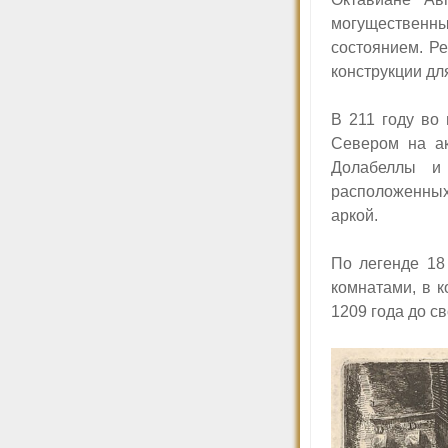
могущественным
состоянием. Р
конструкции дл
В 211 году во
Севером на ак
Долабеллы и
расположенных
аркой.
По легенде 18
комнатами, в 
1209 года до с