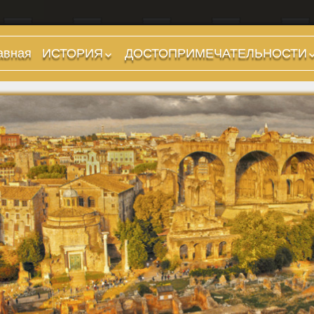
авная
ИСТОРИЯ
ДОСТОПРИМЕЧАТЕЛЬНОСТИ
Предыстория
Холмы и остров.
Районы
Царский период
(753-509 гг до н.э.)
Форумы, Площади,
Дороги
Ранняя Республика
(509-265 гг до н.э.)
Стадионы, Термы
Поздняя Республика
Музеи
(264-27 гг до н.э.)
Дохристианские
Империя. Принципат
храмы
(27 г до н.э. — 284 г
Христианские храмы,
н.э.)
базилики etc.
Империя. Доминат
Дворцы
(284-476 гг)
Арки, колонны и
Темные Века. Готы
обелиски
Темные Века.
Фонтаны
Экзархат