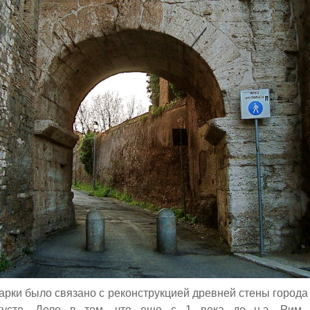
 арки было связано с реконструкцией древней стены город
густе. Дело в том, что еще с 1 века до н.э. Рим 