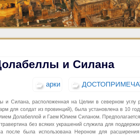
Средневековье
Возрождение и
Барокко
Долабеллы и Силана
арки
ДОСТОПРИМЕЧА
ы и Силана, расположенная на Целии в северном углу 
арм для солдат из провинций), была установлена в 10 год
лием Долабеллой и Гаем Юлием Силаном. Предполагается,
 травертина без всяких украшений служила для поддержки
 а после была использована Нероном для расширения