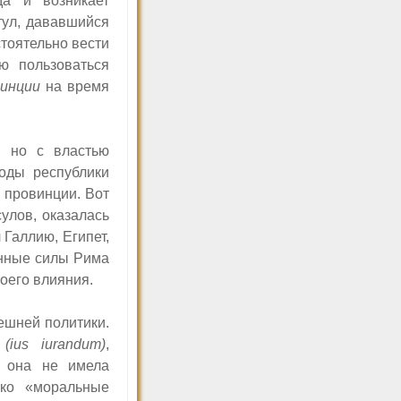
да и возникает
ул, дававшийся
тоятельно вести
ю пользоваться
винции
на время
, но с властью
оды республики
 провинции. Вот
улов, оказалась
 Галлию, Египет,
енные силы Рима
воего влияния.
ешней политики.
а
(
ius iurandum)
,
о она не имела
ько «моральные