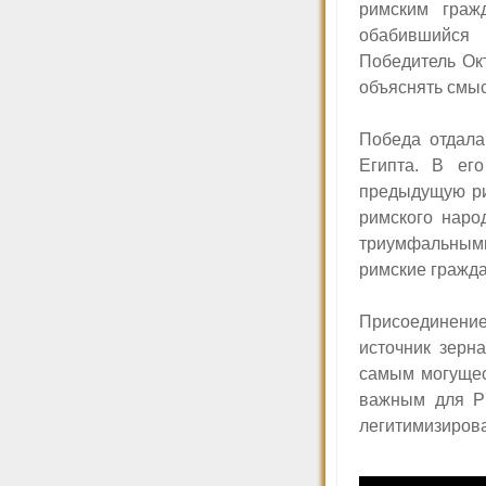
римским граж
обабившийся 
Победитель Ок
объяснять смы
Победа отдала
Египта. В ег
предыдущую ри
римского наро
триумфальным
римские гражда
Присоединени
источник зерн
самым могущес
важным для Ри
легитимизирова