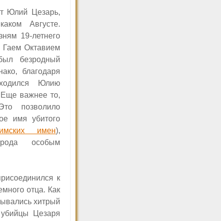
ит Юлий Цезарь,
аком Августе.
зням 19-летнего
о Гаем Октавием
был безродный
ако, благодаря
иходился Юлию
Еще важнее то,
Это позволило
ое имя убитого
имских имен
),
рода особым
присоединился к
много отца. Как
рывались хитрый
убийцы Цезаря