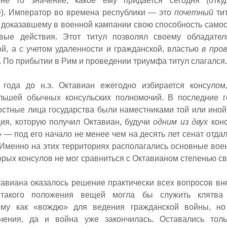
не то значение, какое ему придается сегодня (отку
). Император во времена республики — это
почетный
тит
 доказавшему в военной кампании свою способность самос
вые действия. Этот титул позволял своему обладател
й, а с учетом удаленности и гражданской, властью
в про
 По прибытии в Рим и проведении триумфа титул слагался.
года до н.э. Октавиан ежегодно избирается консулом
льшей обычных консульских полномочий. В последние г
стные лица государства были наместниками той или иной
ция, которую получил Октавиан, будучи
одним из двух
конс
— под его начало не менее чем на десять лет сенат отдал
 Именно на этих территориях располагались основные во
торых консулов не мог сравниться с Октавианом степенью с
тавиана оказалось решение практически всех вопросов вн
 такого положения вещей могла бы служить клятв
ему как «вождю» для ведения гражданской войны, н
ачения, да и война уже закончилась. Оставались тол