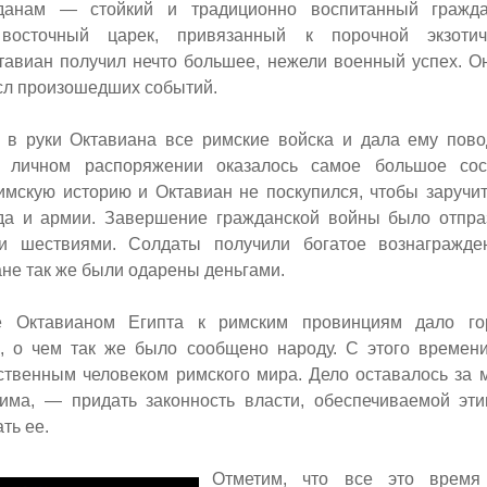
данам — стойкий и традиционно воспитанный гражд
восточный царек, привязанный к порочной экзотич
тавиан получил нечто большее, нежели военный успех. О
сл произошедших событий.
 в руки Октавиана все римские войска и дала ему пов
о личном распоряжении оказалось самое большое со
мскую историю и Октавиан не поскупился, чтобы заручи
да и армии. Завершение гражданской войны было отпра
и шествиями. Солдаты получили богатое вознагражде
не так же были одарены деньгами.
е Октавианом Египта к римским провинциям дало го
а, о чем так же было сообщено народу. С этого времен
твенным человеком римского мира. Дело оставалось за 
ма, — придать законность власти, обеспечиваемой эти
ть ее.
Отметим, что все это время