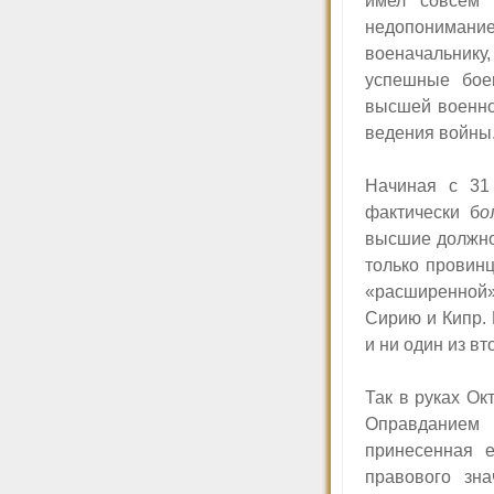
имел совсем 
недопонимание
военачальнику,
успешные бое
высшей военно
ведения войны.
Начиная с 31 
фактически б
о
высшие должно
только провин
«расширенной» 
Сирию и Кипр.
и ни один из в
Так в руках Ок
Оправданием
принесенная 
правового зн