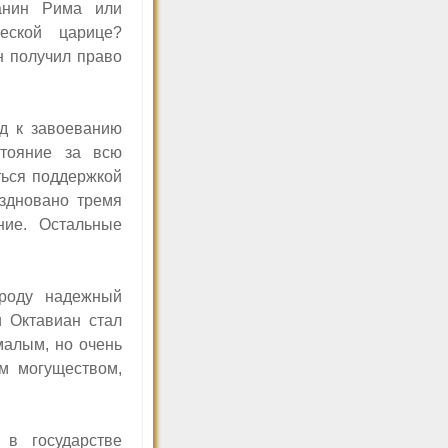
анин Рима или
еской царице?
н получил право
од к завоеванию
стояние за всю
ться поддержкой
здновано тремя
ние. Остальные
роду надежный
и Октавиан стал
малым, но очень
м могуществом,
 в государстве