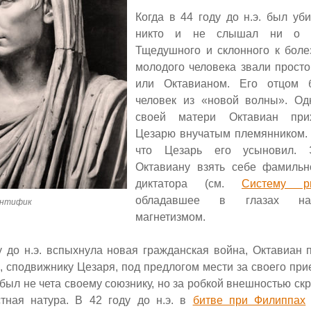
Когда в 44 году до н.э. был уб
никто и не слышал ни о к
Тщедушного и склонного к боле
молодого человека звали прост
или Октавианом. Его отцом 
человек из «новой волны». Одн
своей матери Октавиан пр
Цезарю внучатым племянником. 
что Цезарь его усыновил. 
Октавиану взять себе фамильн
диктатора (см.
Систему р
обладавшее в глазах на
онтифик
магнетизмом.
у до н.э. вспыхнула новая гражданская война, Октавиан 
 сподвижнику Цезаря, под предлогом мести за своего прие
был не чета своему союзнику, но за робкой внешностью ск
тная натура. В 42 году до н.э. в
битве при Филиппах