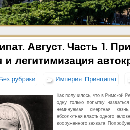
Средневековье
Возрождение и
Барокко
пат. Август. Часть 1. Пр
и и легитимизация авток
Без рубрики
Империя. Принципат
Как получилось, что в Римской Ре
одну только попытку назваться
неминуемая смертная казнь,
абсолютная власть одного челове
вооруженного захвата. Попробуе