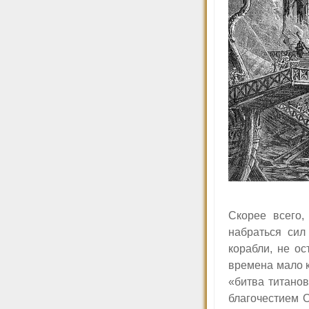
Скорее всего,
набраться сил
корабли, не о
времена мало к
«битва титано
благочестием 