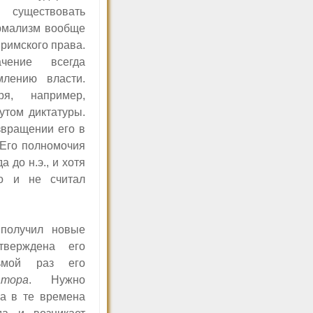
уществовать
ормализм вообще
римского права.
чение всегда
млению власти.
я, например,
утом диктатуры.
вращении его в
Его полномочия
 до н.э., и хотя
о и не считал
 получил новые
тверждена его
мой раз его
атора
. Нужно
ра в те времена