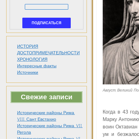
ИСТОРИЯ
ДОСТОПРИМЕЧАТЕЛЬНОСТИ
ХРОНОЛОГИЯ
Интересные факты
Источники
Август, Великий П
Свежие записи
Когда в 43 год
Исторические районы Рима.
Марку Антонию,
VIII. Сант Евстахио
Исторические районы Рима. VII.
воин Октавиан 
Регола
ум и безжалос
Исторические районы Рима. VI.