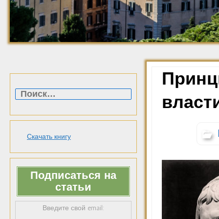
Принци
Найти:
власт
Скачать книгу
Подписаться на
статьи
Введите свой email: