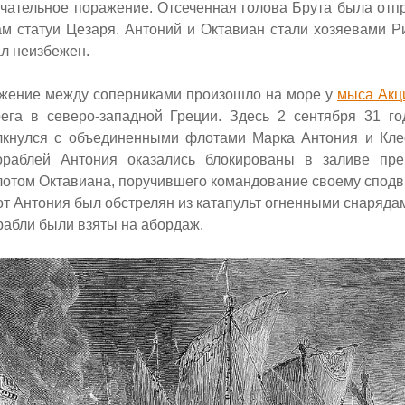
нчательное поражение. Отсеченная голова Брута была отп
ам статуи Цезаря. Антоний и Октавиан стали хозяевами Р
л неизбежен.
ение между соперниками произошло на море у
мыса Акц
ега в северо-западной Греции. Здесь 2 сентября 31 го
лкнулся с объединенными флотами Марка Антония и Кле
кораблей Антония оказались блокированы в заливе пр
лотом Октавиана, поручившего командование
своему спод
т Антония был обстрелян из катапульт огненными снарядам
абли были взяты на абордаж.