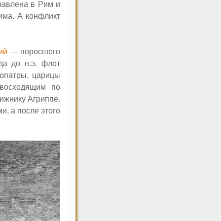
равлена в Рим и
има. А конфликт
ий
— поросшего
да до н.э. флот
опатры, царицы
евосходящим по
вижнику
Агриппе.
и, а после этого