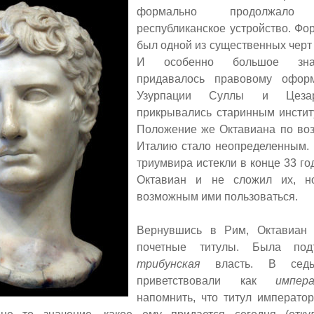
формально продолжало с
республиканское устройство. Ф
был одной из существенных черт 
И особенно большое зна
придавалось правовому офор
Узурпации Суллы и Цезар
прикрывались старинным инстит
Положение же Октавиана по воз
Италию стало неопределенным. 
триумвира истекли в конце 33 года
Октавиан и не сложил их, н
возможным ими пользоваться.
Вернувшись в Рим, Октавиан
почетные титулы. Была под
трибунская
власть. В седь
приветствовали как
импер
напомнить, что титул императо