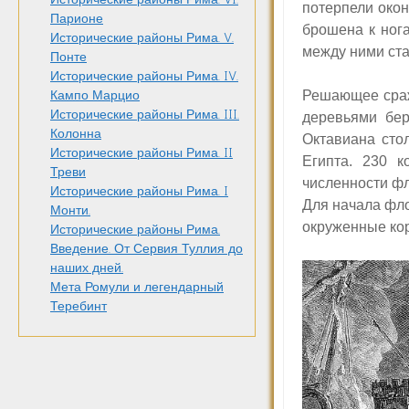
потерпели око
Парионе
брошена к ног
Исторические районы Рима. V.
между ними ста
Понте
Исторические районы Рима. IV.
Решающее сраж
Кампо Марцио
Исторические районы Рима. III.
деревьями бер
Колонна
Октавиана сто
Исторические районы Рима. II
Египта. 230 
Треви
численности ф
Исторические районы Рима. I
Для начала фло
Монти.
окруженные кор
Исторические районы Рима.
Введение. От Сервия Туллия до
наших дней.
Мета Ромули и легендарный
Теребинт