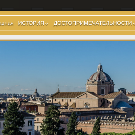
авная
ИСТОРИЯ
ДОСТОПРИМЕЧАТЕЛЬНОСТИ
Предыстория
Холмы и остров.
Районы
Царский период
(753-509 гг до н.э.)
Форумы, Площади,
Дороги
Ранняя Республика
(509-265 гг до н.э.)
Стадионы, Термы
Поздняя Республика
Музеи
(264-27 гг до н.э.)
Дохристианские
Империя. Принципат
храмы
(27 г до н.э. — 284 г
Христианские храмы,
н.э.)
базилики etc.
Империя. Доминат
Дворцы
(284-476 гг)
Арки, колонны и
Темные Века. Готы
обелиски
Темные Века.
Фонтаны
Экзархат