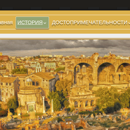
авная
ИСТОРИЯ
ДОСТОПРИМЕЧАТЕЛЬНОСТИ
Холмы и остров.
Предыстория
Районы
Царский период
Форумы, Площади,
(753-509 гг до н.э.)
Дороги
Ранняя Республика
Стадионы, Термы
(509-265 гг до н.э.)
Музеи
Поздняя Республика
(264-27 гг до н.э.)
Дохристианские
храмы
Империя. Принципат
(27 г до н.э. — 284 г
Христианские храмы,
н.э.)
базилики etc.
Империя. Доминат
Дворцы
(284-476 гг)
Арки, колонны и
Темные Века. Готы
обелиски
Темные Века.
Фонтаны
Экзархат