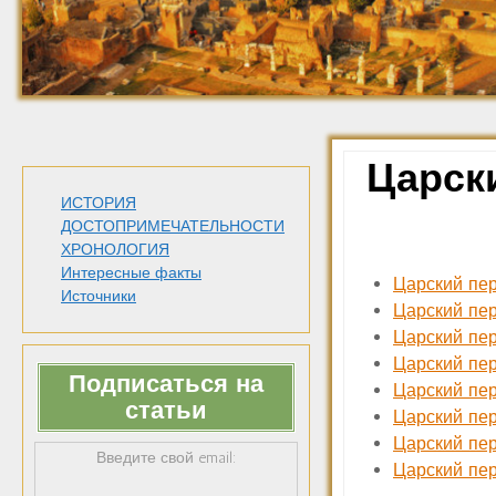
Царск
ИСТОРИЯ
ДОСТОПРИМЕЧАТЕЛЬНОСТИ
ХРОНОЛОГИЯ
Интересные факты
Царский пер
Источники
Царский пер
Царский пери
Царский пер
Подписаться на
Царский пер
статьи
Царский пер
Царский пер
Введите свой email:
Царский пер