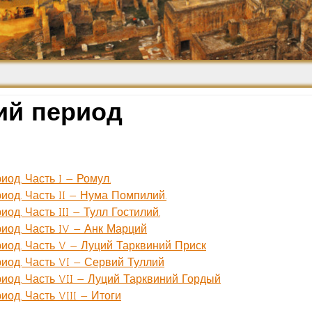
Средневековье
Возрождение и
Барокко
ий период
иод. Часть I — Ромул.
иод. Часть II — Нума Помпилий.
од. Часть III — Тулл Гостилий.
иод. Часть IV — Анк Марций
иод. Часть V — Луций Тарквиний Приск
иод. Часть VI — Сервий Туллий
иод. Часть VII — Луций Тарквиний Гордый
иод. Часть VIII — Итоги