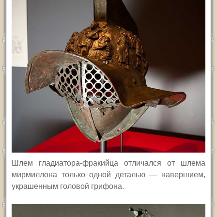
Шлем гладиатора-фракийца отличался от шлема
мирмиллона только одной деталью — навершием,
украшенным головой грифона.