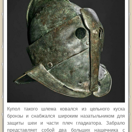
Купол такого шлема ковался из цельного куска
бронзы и снабжался широким назатыльником для
защиты шеи и части плеч гладиатора. Забрало
представляет собой два больших нащечника с