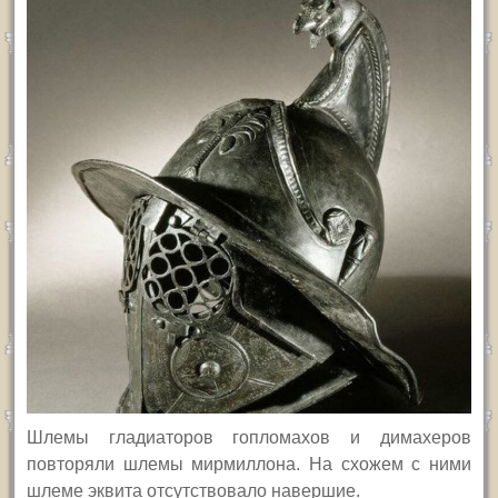
Шлемы гладиаторов гопломахов и димахеров
повторяли шлемы мирмиллона. На схожем с ними
шлеме эквита отсутствовало навершие.