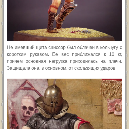
Не имевший щита сциссор был облачен в кольчугу с
коротким рукавом.
Ее вес приближался к 10 кг,
причем основная нагрузка приходилась на плечи.
Защищала она, в основном, от скользящих ударов.