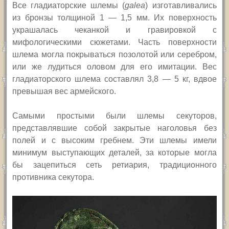
Все г
ладиаторские шлемы (
galea
)
изготавливались
из бронзы толщиной 1 — 1,5 мм. Их поверхность
украшалась чеканкой и гравировкой с
мифологическими сюжетами. Часть поверхности
шлема могла покрываться позолотой или серебром,
или же лудиться оловом для его имитации. Вес
гладиаторского шлема составлял 3,8 — 5 кг, вдвое
превышая вес армейского.
С
амыми простыми были шлемы секуторов,
представлявшие собой закрытые наголовья без
полей и с высоким гребнем. Эти шлемы имели
минимум выступающих деталей, за которые могла
бы зацепиться сеть ретиария, традиционного
противника секутора.