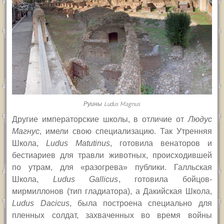
Руины Ludus Magnus
Другие императорские школы, в отличие от
Людус
Магнус
, имели свою специализацию. Так Утренняя
Школа,
Ludus Matutinus
,
готовила венаторов и
бестиариев для травли животных, происходившей
по утрам, для «разогрева» публики. Галльская
Школа,
Ludus Gallicus
,
готовила бойцов-
мирмиллонов (тип гладиатора), а Дакийская Школа,
Ludus Dacicus
,
была построена специально для
пленных солдат, захваченных во время войны