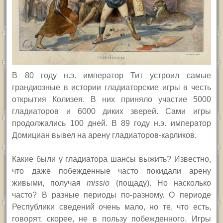
В 80 году н.э. император Тит устроил
самые
грандиозные в истории
гладиаторские игры в честь
открытия Колизея.
В них
приняло участие 5000
гладиаторов и 6000 диких зверей. Сами игры
продолжались 100 дней. В 89 году н.э. император
Домициан вывел на арену гладиаторов-карликов.
К
акие были у гладиатора шансы выжить? Известно,
что даже побежденные часто покидали арену
живыми, получая
missio
(пощаду). Но насколько
часто? В разные периоды по-разному. О периоде
Республики сведений очень мало, но те, что есть,
говорят, скорее, не в пользу побежденного. Игры