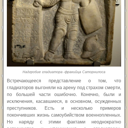
Надгробие гладиатора-фракийца Саторнилоса
В
стречающееся представление о том, что
гладиаторов выгоняли на арену под страхом смерти,
по большей части ошибочно. Конечно, были и
исключения, касавшиеся, в основном, осужденных
преступников. Есть и несколько примеров
покончивших жизнь самоубийством военнопленных.
Но наряду с этими фактами неоднократно