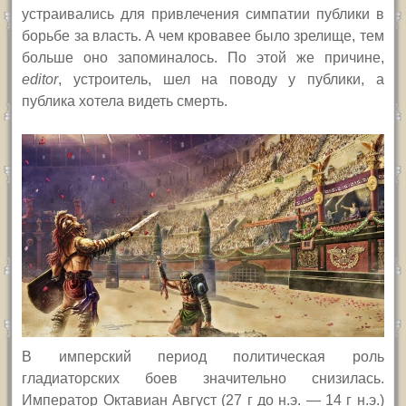
устраивались для привлечения симпатии публики в
борьбе за власть. А чем кровавее было зрелище, тем
больше оно запоминалось. По этой же причине,
editor
,
устроитель, шел на поводу у публики,
а
публика хотела видеть смерть.
В имперский период политическая роль
гладиаторских боев значительно снизилась.
Император Октавиан Август (27 г до н.э. — 14 г н.э.)