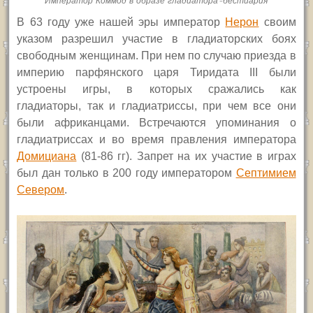
Император Коммод в образе гладиатора-бестиария
В 63 году уже нашей эры император
Нерон
своим
указом разрешил участие в гладиаторских боях
свободным женщинам.
При нем по случаю приезда в
империю парфянского царя Тиридата
III
были
устроены игры, в которых сражались как
гладиаторы, так и гладиатриссы, при чем все они
были африканцами. Встречаются упоминания о
гладиатриссах и во время правления императора
Домициана
(81-86 гг). Запрет на их участие в играх
был дан только в 200 году императором
Септимием
Севером
.