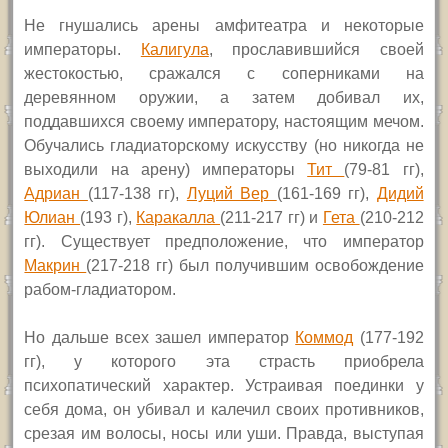
Не гнушались арены амфитеатра и некоторые
императоры.
Калигула
, прославившийся своей
жестокостью, сражался с соперниками на
деревянном оружии, а затем добивал их,
поддавшихся своему императору, настоящим мечом.
Обучались гладиаторскому искусству (но никогда не
выходили на арену) императоры
Тит
(79-81 гг)
,
Адриан
(117-138 гг)
,
Луций Вер
(161-169 гг)
,
Дидий
Юлиан
(193 г)
,
Каракалла
(211-217 гг)
и
Гета
(210-212
гг)
. Существует предположение, что император
Макрин
(217-218 гг)
был получившим освобождение
рабом-гладиатором.
Но дальше всех зашел император
Коммод
(177-192
гг), у которого эта страсть приобрела
психопатический характер. Устраивая поединки у
себя дома, он убивал и калечил своих противников,
срезая им волосы, носы или уши. Правда, выступая