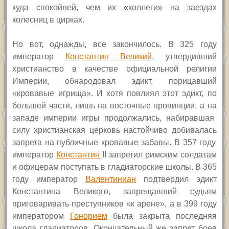
куда спокойней, чем их «коллеги» на
заездах
колесниц
в цирках.
Н
о вот, однажды, все закончилось.
В 325 году
император
Константин Великий
, утвердивший
христианство в качестве официальной религии
Империи, обнародовал эдикт, порицавший
«кровавые игрища».
И хотя
повлиял этот эдикт, по
большей части, лишь на восточные провинции, а
на
западе империи игры продолжались,
н
абира
вш
ая
силу
христианская
церковь
настойчиво
добива
лась
запрета на публичные кровавые забавы.
В
357 году
император
Константин
II
запретил римским солдатам
и офицерам поступать в гладиаторские школы. В 365
году император
Валентиниан
подтвердил эдикт
Константина Великого, запрещавший судьям
приговаривать преступников «к арене», а
в
399 году
императором
Гонорием
была закрыта последняя
школа гладиаторов. Окончательный же запрет боев