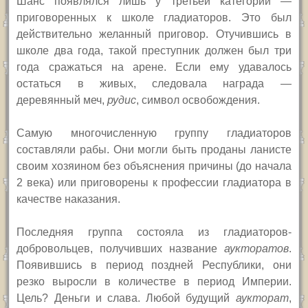
Шанс появлялся лишь у третьей категории —
приговоренных к
школе гладиаторов. Это был
действительно желанный приговор. Отучившись в
школе два года, такой преступник должен был три
года сражаться на арене. Если ему удавалось
остаться в живых, следовала награда —
деревянный меч,
рудис
, символ освобождения.
Самую многочисленную группу гладиаторов
составляли рабы. Они могли быть проданы ланисте
своим хозяином без объяснения причины (до начала
2 века) или приговорены к профессии гладиатора в
качестве наказания.
Последняя группа состояла из гладиаторов-
добровольцев, получивших название
аукторатов
.
Появившись в период поздней Республики, они
резко выросли в количестве в период Империи.
Цель? Деньги и слава. Любой будущий
аукторат
,