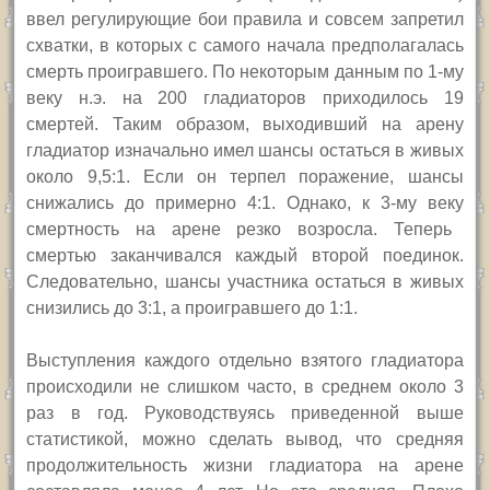
ввел регулирующие бои правила и совсем запретил
схватки, в которых с самого начала предполагалась
смерть проигравшего. По некоторым данным по 1-му
веку н.э. на 200 гладиаторов приходилось 19
смертей. Таким образом, выходивший на арену
гладиатор изначально имел шансы остаться в живых
около
9
,5
:1. Если он терпел поражение, шансы
снижались до
примерно
4
:1. Однако,
к
3-
му
век
у
смертность на арене резко возросла.
Теперь
смертью заканчивался каждый второй поединок.
Следовательно, шансы участника остаться в живых
снизились до 3:1, а проигравшего до 1:1.
В
ыступления каждого отдельно взятого гладиатора
происходили не слишком часто, в среднем около 3
раз в год. Руководствуясь приведенной выше
статистикой, можно сделать вывод, что средняя
продолжительность жизни гладиатора на арене