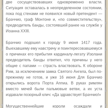
две сосуществовавших одновременно власти.
Ситуация оставалась в неопределенном состоянии,
пока под стенами не появился новый претендент —
Браччио, граф Монтоне и, «по совместительству»,
предводитель банды, состоявшей ранее на службе у
Иоанна
XXIII.
Браччио подошел к городу 9 июня 1417 года.
Выехавшему ему навстречу и поинтересовавшемуся
о причинах его прибытия кардиналу-легату Изолани
предводитель банды ответил, что причины у него
общие с папами — страсть властвовать. К обороне
Рим, за исключением замка Святого Ангела, был по-
прежнему не готов, и уже 16 июня Для Браччио
открылись ворота Порта Аппиа. В руках римлян
вместо мечей были пальмовые ветви, а их уста
издавали позорный клич: «Да здравствует Браччио!»
Могущественнейшие короли осаждали и