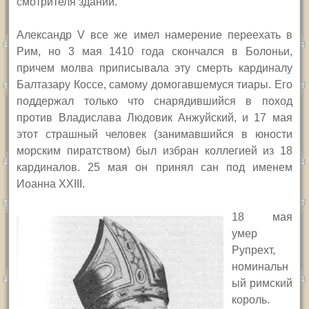
смотрителя зданий.
Александр
V
все же имел намерение переехать в
Рим, но 3 мая 1410 года скончался в Болоньи,
причем молва приписывала эту смерть кардиналу
Балтазару Коссе, самому домогавшемуся тиары. Его
поддержал только что снарядившийся в поход
против Владислава Людовик Анжуйский, и 17 мая
этот страшный человек (занимавшийся в юности
морским пиратством) был избран коллегией из 18
кардиналов. 25 мая он принял сан под именем
Иоанна
XXIII.
18 мая
умер
Рупрехт,
номинальн
ый римский
король.