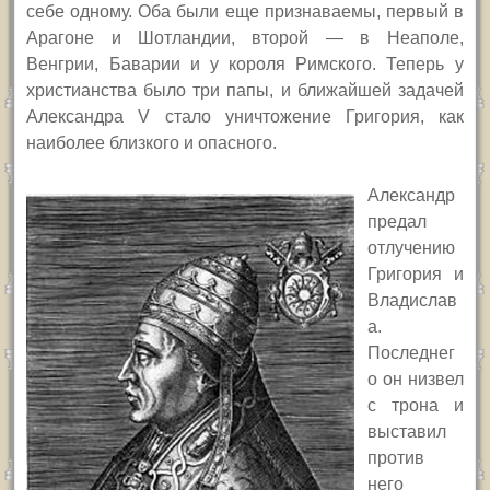
себе одному. Оба были еще признаваемы, первый в
Арагоне и Шотландии, второй — в Неаполе,
Венгрии, Баварии и у короля Римского. Теперь у
христианства было три папы, и ближайшей задачей
Александра
V
стало уничтожение Григория, как
наиболее близкого и опасного.
А
лександр
предал
отлучению
Григория и
Владислав
а.
Последнег
о он низвел
с трона и
выставил
против
него