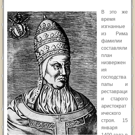
В это же
время
изгнанные
из Рима
фамилии
составляли
план
низвержен
ия
господства
папы и
реставраци
и старого
аристократ
ического
строя. 15
января
1400 года в