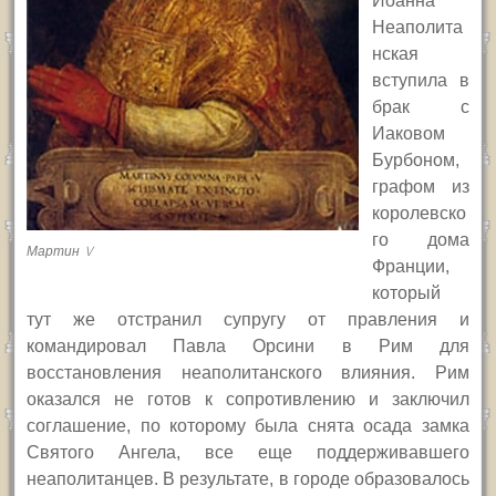
Иоанна
Неаполита
нская
вступила в
брак с
Иаковом
Бурбоном,
графом из
королевско
го дома
Мартин V
Франции,
который
тут же отстранил супругу от правления и
командировал Павла Орсини в Рим для
восстановления неаполитанского влияния. Рим
оказался не готов к сопротивлению и заключил
соглашение, по которому была снята осада замка
Святого Ангела, все еще поддерживавшего
неаполитанцев. В результате, в городе образовалось