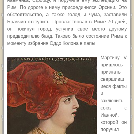
наемника, Сфорцу, и поручила ему экспедицию на
Рим. По дороге к нему присоединился Орсини. Это
обстоятельство, а также голод и чума, заставили
Браччио отступить. Провластвовав в Риме 70 дней,
он покинул город, уступив свое место другому
предводителю банд. Таково было состояние Рима к
моменту избрания Оддо Колона в папы.
Мартину
V
пришлось
признать
свершивш
иеся факты
и
заключить
союз с
Ианной,
которой он
поручил