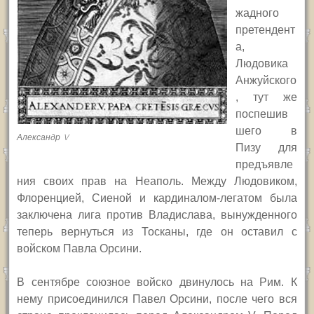
жадного
претендент
а,
Людовика
Анжуйского
, тут же
поспешив
шего в
Александр V
Пизу для
предъявле
ния своих прав на Неаполь. Между Людовиком,
Флоренцией, Сиеной и кардиналом-легатом была
заключена лига против Владислава, вынужденного
теперь вернуться из Тосканы, где он оставил с
войском Павла Орсини.
В сентябре союзное войско двинулось на Рим. К
нему присоединился Павел Орсини, после чего вся