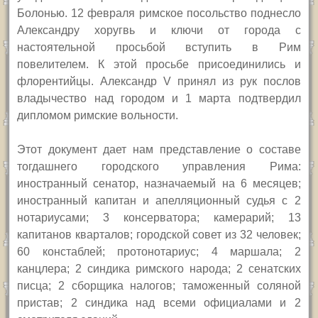
Болонью. 12 февраля римское посольство поднесло
Александру хоругвь и ключи от города с
настоятельной просьбой вступить в Рим
повелителем. К этой просьбе присоединились и
флорентийцы. Александр
V
принял из рук послов
владычество над городом и 1 марта подтвердил
дипломом римские вольности.
Этот документ дает нам представление о составе
тогдашнего городского управления Рима:
иностранный сенатор, назначаемый на 6 месяцев;
иностранный капитан и апелляционный судья с 2
нотариусами; 3 консерватора; камерарий; 13
капитанов кварталов; городской совет из 32 человек;
60 констаблей; протонотариус; 4 маршала; 2
канцлера; 2 синдика римского народа; 2 сенатских
писца; 2 сборщика налогов; таможенный соляной
пристав; 2 синдика над всеми официалами и 2