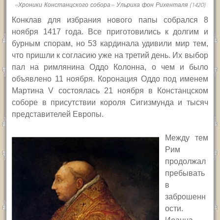
«Хроники Констанцского собора» Ульриха фон Рихенталя (1420)
Конклав для избрания нового папы собрался 8
ноября 1417 года. Все приготовились к долгим и
бурным спорам, но 53 кардинала удивили мир тем,
что пришли к согласию уже на третий день. Их выбор
пал на римлянина Оддо Колонна, о чем и было
объявлено 11 ноября. Коронация Оддо под именем
Мартина
V
состоялась 21 ноября в Констанцском
соборе в присутствии короля Сигизмунда и тысяч
представителей Европы.
Между тем
Рим
продолжал
пребывать
в
заброшенн
ости.