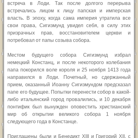
встреча в Лоди. Так после долгого перерыва
встречались лицом к лицу папская и имперская
власть. В эпоху, когда сама империя утратила все
свои права, Сигизмунд увидел себя, в силу этих
призрачных прав, восстановителем церкви и
потребовал от папы созыва собора.
Местом будущего собора Сигизмунд избрал
немецкий Констанц, и после некоторого колебания
папа покорился воле короля и 25 ноября 1413 года
направился в Лоди. Почетный, но сдержанный
прием, оказанный Иоанну Сигизмундом предсказал
папе его будущее. Попытки перенести собор в какой-
либо итальянский город провалились, и 10 декабря
понтифик был вынужден оповестить христианский
мир об открытии великого собора 1 ноября
следующего года в Констанце.
Приглашены были и Бенедикт
XIII
и Григорий
XII, с