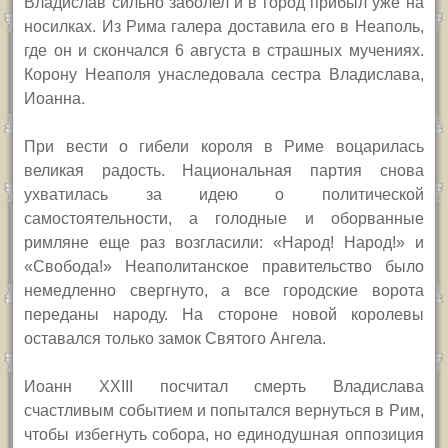
Владислав сильно заболел и в город прибыл уже на
носилках. Из Рима галера доставила его в Неаполь,
где он и скончался 6 августа в страшных мучениях.
Корону Неаполя унаследовала сестра Владислава,
Иоанна.
При вести о гибели короля в Риме воцарилась
великая радость. Национальная партия снова
ухватилась за идею о политической
самостоятельности, а голодные и оборванные
римляне еще раз возгласили: «Народ! Народ!» и
«Свобода!» Неаполитанское правительство было
немедленно свергнуто, а все городские ворота
переданы народу. На стороне новой королевы
оставался только замок Святого Ангела.
Иоанн
XXIII
посчитал смерть Владислава
счастливым событием и попытался вернуться в Рим,
чтобы избегнуть собора, но единодушная оппозиция