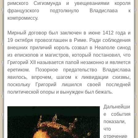
римского Сигизмунда и увещеваниями короля
французского подтолкнуло Владислава к
компромиссу.
Мирный договор был заключен в июне 1412 года и
19 октября провозглашен в Риме. Ради соблюдения
внешних приличий король созвал в Неаполе синод
из епископов и магистров, который постановил, что
Григорий
XII
называется папой незаконно и является
еретиком. Позорное предательство Владислава
явилось, впрочем, шагом к ликвидации схизмы,
поскольку Григорий лишился своей последней
политической опоры и вынужден был бежать.
Дальнейши
е события
показали,
что
отречение