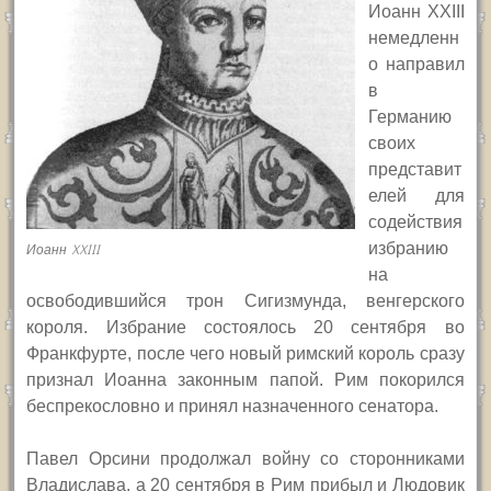
Иоанн
XXIII
немедленн
о направил
в
Германию
своих
представит
елей для
содействия
избранию
Иоанн XXIII
на
освободившийся трон Сигизмунда, венгерского
короля. Избрание состоялось 20 сентября во
Франкфурте, после чего новый римский король сразу
признал Иоанна законным папой. Рим покорился
беспрекословно и принял назначенного сенатора.
Павел Орсини продолжал войну со сторонниками
Владислава, а 20 сентября в Рим прибыл и Людовик