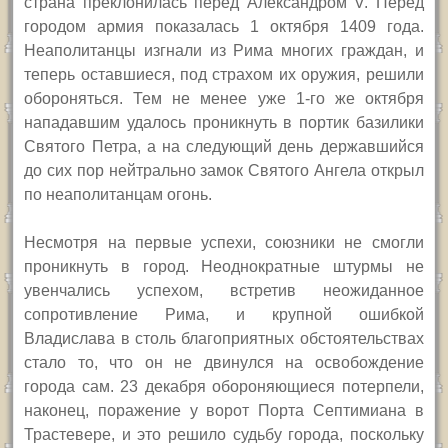
страна преклонилась перед Александром
V.
Перед
городом армия показалась 1 октября
1409 года
.
Неаполитанцы изгнали из Рима многих граждан, и
теперь оставшиеся, под страхом их оружия, решили
обороняться. Тем не менее уже 1-го же октября
нападавшим удалось проникнуть в портик базилики
Святого Петра, а на следующий день державшийся
до сих пор нейтрально замок Святого Ангела открыл
по неаполитанцам огонь.
Несмотря на первые успехи, союзники не смогли
проникнуть в город. Неоднократные штурмы не
увенчались успехом, встретив неожиданное
сопротивление Рима, и крупной ошибкой
Владислава в столь благоприятных обстоятельствах
стало то, что он не двинулся на освобождение
города сам. 23 декабря обороняющиеся потерпели,
наконец, поражение у ворот Порта Септимиана в
Трастевере, и это решило судьбу города, поскольку