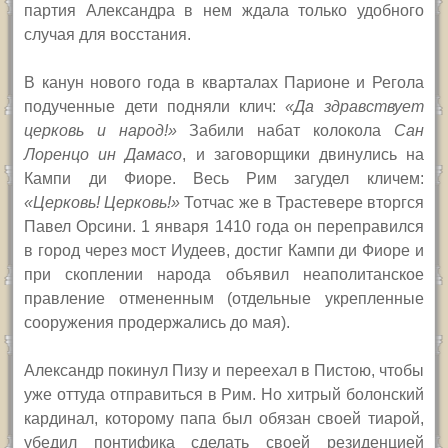
партия Александра в нем ждала только удобного
случая для восстания.
В канун нового года в кварталах Парионе и Регола
подученные дети подняли клич:
«Да здравствует
церковь и народ!»
Забили набат колокола
Сан
Лоренцо ин Дамасо
, и заговорщики двинулись на
Кампи ди Фиоре. Весь Рим загудел кличем:
«Церковь! Церковь!»
Тотчас же в Трастевере вторгся
Павел Орсини
. 1 января 1410 года он переправился
в город через мост Иудеев, достиг Кампи ди Фиоре и
при скоплении народа объявил неаполитанское
правление отмененным
(о
тдельные укрепленные
сооружения продержались до мая
)
.
Александр покинул Пизу и переехал в Пистою, чтобы
уже оттуда отправиться в Рим. Но хитрый болонский
кардинал, которому папа был обязан своей тиарой,
убедил понтифика сделать своей резиденцией