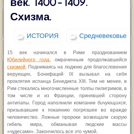
век. 1400-1409.
Схизма.
ИСТОРИЯ
Средневековье
15 век начинался в Риме празднованием
Юбилейного года
, омраченным продолжавшейся
схизмой
. Поднимаясь на лоджию для благословения
верующих, Бонифаций
IX
вызывал на себя
проклятия испанца Бенедикта
XIII.
Тем не менее, в
Рим стекались многочисленные толпы пилигримов, в
том числе и из Франции,
принявшей сторону
антипапы
.
Город наполнили компании
бичующихся
,
призывавшие к покаянию погрязшее во вражде
человечество. Ложные пророки возвещали скорую
гибель мира, обманывая людские массы
«чудесами». Закончилось все это чумой.