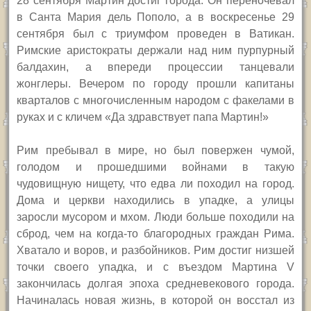
28 сентября Мартин достиг города. Он переночевал
в Санта Мария дель Пополо, а в воскресенье 29
сентября был с триумфом проведен в Ватикан.
Римские аристократы держали над ним пурпурный
балдахин, а впереди процессии танцевали
жонглеры. Вечером по городу прошли капитаны
кварталов с многочисленным народом с факелами в
руках и с кличем «Да здравствует папа Мартин!»
Рим пребывал в мире, но был повержен чумой,
голодом и прошедшими войнами в такую
чудовищную нищету, что едва ли походил на город.
Дома и церкви находились в упадке, а улицы
заросли мусором и мхом. Люди больше походили на
сброд, чем на когда-то благородных граждан Рима.
Хватало и воров, и разбойников. Рим достиг низшей
точки своего упадка, и с въездом Мартина
V
закончилась долгая эпоха средневекового города.
Начиналась новая жизнь, в которой он восстал из