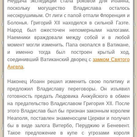
Неудача экспедиции стала роковой для Иоанна,
поскольку могущество Владислава осталось
несокрушимым. От лиги с папой отпали Флоренция и
Болонья. Григорий
XII
находился в сильной Гаэте.
Народ был ожесточен непомерными налогами.
Наемники враждовали между собой и в любой
момент могли изменить. Папа окопался в Ватикане,
и именно тогда был построен крытый ход,
соединивший Ватиканский дворец с
замком Святого
Ангела
.
Наконец Иоанн решил изменить свою политику и
предложил Владиславу переговоры. Он изъявил
готовность предать Людовика Анжуйского в обмен
на предательство Владиславом Григория
XII.
После
этого Владислав был бы признан законным королем
Неаполя, поставлен знаменосцем Церкви и получил
бы в виде залога Витербо, Перуджию и Беневент.
Такое предложение в купе с угрозами короля