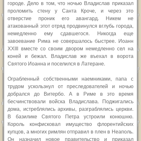
городе. Дело в том, что ночью Владислав приказал
проломить стену у Санта Кроче, и через это
отверстие проник его авангард. Никем не
атакованный этот отряд продвинулся вглубь города,
немедленно ему сдавшегося. Никогда еще
завоевание Рима не совершалось быстрее. Иоанн
XXIII
вместе со своим двором немедленно сел на
коней и бежал. Владислав же въехал в ворота
Святого Иоанна и поселился в Латеране.
Ограбленный собственными наемниками, папа с
трудом ускользнул от преследователей и ночью
добрался до Витербо. А в Риме в это время
бесчинствовали войска Владислава. Поджигались
дома, истреблялись архивы, разграблялись церкви.
В базилике Святого Петра устроили конюшню.
Король конфисковал имущество флорентийских
купцов, а многих римлян отправил в плен в Неаполь.
Он назначил новое правительство и приказал