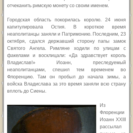
отчеканить римскую монету со своим именем.
Городская область покорилась королю. 24 июня
капитулировала Остия. В короткое время
неаполитанцы заняли и Патримонию. Последним, 23
октября, сдался державший сторону папы замок
Святого Ангела. Римляне ходили по улицам с
факелами и восклицали: «Да здравствует король
Владислав!» Иоанн, преследуемый
неаполитанцами, спешил тем временем во
Флоренцию. Там он пробыл до начала зимы, а
войска Владислава за это время заняли всю страну
вплоть до Сиены.
Из
Флоренции
Иоанн
XXIII
рассылал