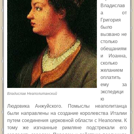
Владислав
а от
Григория
было
вызвано не
столько
обещаниям
и Иоанна,
сколько
желанием
оплатить
ему за
экспедици
Владислав Неаполитанский
ю
Людовика Анжуйского. Помыслы неаполитанца
были направлены на создание королевства Италии
путем соединения церковной области с Неаполем. К
тому же изгнанные римляне подстрекали его