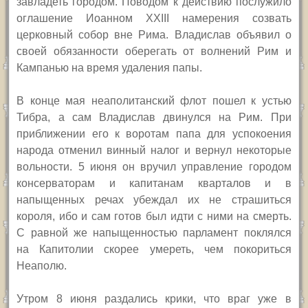
завладеть городом. Поводом к действию послужило
оглашение Иоанном
XXIII
намерения созвать
церковный собор вне Рима. Владислав объявил о
своей обязанности оберегать от волнений Рим и
Кампанью на время удаления папы.
В конце мая неаполитанский флот пошел к устью
Тибра, а сам Владислав двинулся на Рим. При
приближении его к воротам папа для успокоения
народа отменил винный налог и вернул некоторые
вольности. 5 июня он вручил управление городом
консерваторам и капитанам кварталов и в
напыщенных речах убеждал их не страшиться
короля, ибо и сам готов был идти с ними на смерть.
С равной же напыщенностью парламент поклялся
на Капитолии скорее умереть, чем покориться
Неаполю.
Утром 8 июня раздались крики, что враг уже в