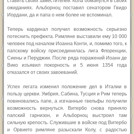
ставить своих заместителей. Кола обманулся в своих
ожиданиях. Альборноц поставил сенатором Гвидо
Иордани, да и папа о нем более не вспоминал.
Теперь кардинал получил возможность серьезно
потеснить префекта. Римляне выставили ему 10 000
человек под началом Иоанна Конти, и, помимо того, к
папскому войску присоединилась лига Флоренции,
Сиены и Перуджии. После ряда поражений Иоанн де
Вико изъявил покорность и 5 июня 1354 года
отказался от своих завоеваний.
Успех легата изменил положение дел в Италии в
пользу церкви. Умбрия, Сабина, Тусция и Рим теперь
повиновались папе, а изгнанные гвельфы получили
возможность вернуться. Витербо снова приняло
папский гарнизон, и Альборноц выстроил там
сильную крепость. Служившие в войске под Витербо
и Орвието римляне разыскали Колу, с радостью