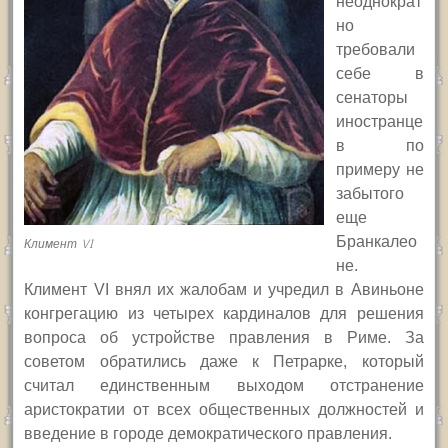
неоднократ
но
требовали
себе в
сенаторы
иностранце
в по
примеру не
забытого
еще
Бранкалео
Климент VI
не.
Климент
VI
внял их жалобам и учредил в Авиньоне
конгрегацию из четырех кардиналов для решения
вопроса об устройстве правления в Риме.
За
советом обратились даже к Петрарке, который
считал единственным выходом отстранение
аристократии от всех общественных должностей и
введение в городе демократического правления.