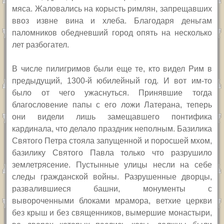
мяса. Жаловались на корысть римлян, запрещавших
ввоз извне вина и хлеба. Благодаря деньгам
паломников обедневший город опять на несколько
лет разбогател.
В числе пилигримов были еще те, кто видел Рим в
предыдущий, 1300-й юбилейный год. И вот им-то
было от чего ужаснуться. Принявшие тогда
благословение папы с его ложи Латерана, теперь
они видели лишь замещавшего понтифика
кардинала, что делало праздник неполным. Базилика
Святого Петра стояла запущенной и поросшей мхом,
базилику Святого Павла только что разрушило
землетрясение. Пустынные улицы несли на себе
следы гражданской войны. Разрушенные дворцы,
развалившиеся башни, монументы с
вывороченными блоками мрамора, ветхие церкви
без крыш и без священников, вымершие монастыри,