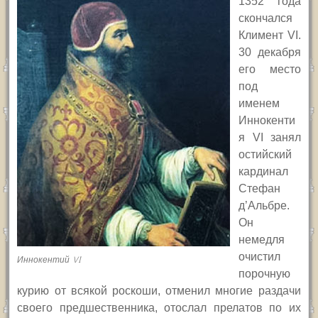
1352 года
скончался
Климент
VI.
30 декабря
его место
под
именем
Иннокенти
я
VI
занял
остийский
кардинал
Стефан
д’Альбре.
Он
немедля
очистил
Иннокентий VI
порочную
курию от всякой роскоши, отменил многие раздачи
своего предшественника, отослал прелатов по их