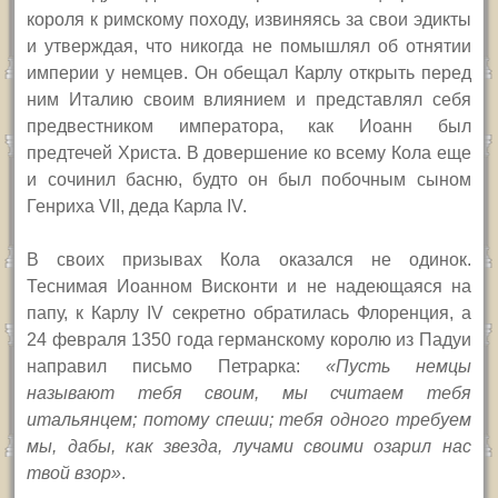
короля к римскому походу, извиняясь за свои эдикты
и утверждая, что никогда не помышлял об отнятии
империи у немцев. Он обещал Карлу открыть перед
ним Италию своим влиянием и представлял себя
предвестником императора, как Иоанн был
предтечей Христа. В довершение ко всему Кола еще
и сочинил басню, будто он был побочным сыном
Генриха
VII,
деда Карла
IV.
В своих призывах Кола оказался не одинок.
Теснимая Иоанном Висконти и не надеющаяся на
папу, к Карлу
IV
секретно обратилась Флоренция, а
24 февраля 1350 года германскому королю из Падуи
направил письмо Петрарка:
«Пусть немцы
называют тебя своим, мы считаем тебя
итальянцем; потому спеши; тебя одного требуем
мы, дабы, как звезда, лучами своими озарил нас
твой взор»
.