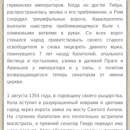
германских императоров. Когда он достиг Тибра,
распространилась молва о его приближении, и Рим
соорудил триумфальные ворота.
Кавалеротти
выехали навстречу приближающемуся Коле с
оливковыми ветвями в руках. Со всех ворот
стекался народ приветствовать своего старого
освободителя и снова лицезреть дивного мужа,
покинувшего 7 лет назад Капитолий, опального
беглеца и пустынника, узника в далекой Праге и
Авиньоне у императора и у папы, с почетом
возвращающегося теперь сенатором от имени
церкви.
1 августа 1354
года
, в годовщину своего рыцарства,
Кола вступил в разукрашенный коврами и цветами
город через ворота замка на мосту
Святого
Ангела.
На ступенях Капитолия его почтительно встретили
магистраты, и прежний сенатор Гвидо передал ему