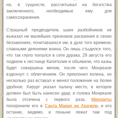
но, в сущности, рассчитывал на богатства
заключенного, необходимые ему для
самосохранения.
Страшный предводитель шаек разбойников не
выказал ни малейших признаков раскаяния в своих
беззакониях, почитавшихся им, в духе того времени,
славными деяниями воина. Он лишь стыдился того,
что так глупо попался в сети дурака. 29 августа его
подвели к лестнице Капитолия и объявили, что казнь
будет совершена мечом, после чего Монреале
вздохнул с облегчением. Он преклонил колена, но
несколько раз вставал и менял положение на более
удобное. Хирург указал палачу место, в которое
должен был быть нанесен удар, и голова Монреале
была отсечена с первого раза.
Минориты
похоронили его в
Санта Мария ин Арачели
, и его
останки, видимо, и поныне лежат там под