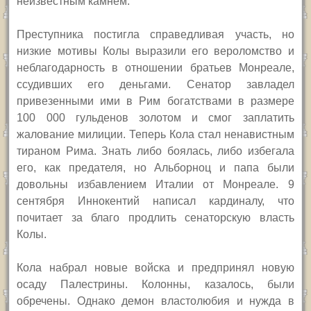
неизвестным камнем.
Преступника постигла справедливая участь, но
низкие мотивы Колы выразили его вероломство и
неблагодарность в отношении братьев Монреале,
ссудивших его деньгами. Сенатор завладел
привезенными ими в Рим богатствами в размере
100 000 гульденов золотом и смог заплатить
жалование милиции. Теперь Кола стал ненавистным
тираном Рима. Знать либо боялась, либо избегала
его, как предателя, но Альборноц и папа были
довольны избавлением Италии от Монреале. 9
сентября Иннокентий написал кардиналу, что
почитает за благо продлить сенаторскую власть
Колы.
Кола набрал новые войска и предпринял новую
осаду Палестрины. Колонны, казалось, были
обречены. Однако демон властолюбия и нужда в