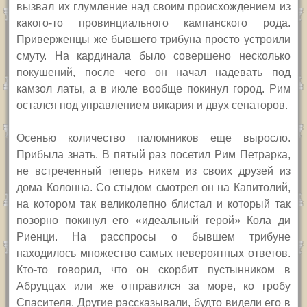
вызвал их глумление над своим происхождением из
какого-то провинциального кампанского рода.
Приверженцы же бывшего трибуна просто устроили
смуту. На кардинала было совершено несколько
покушений, после чего он начал надевать под
камзол латы, а в июле вообще покинул город. Рим
остался под управлением викария и двух сенаторов.
Осенью количество паломников еще выросло.
Прибыла знать. В пятый раз посетил Рим Петрарка,
не встреченный теперь никем из своих друзей из
дома Колонна. Со стыдом смотрел он на Капитолий,
на котором так великолепно блистал и который так
позорно покинул его «идеальный герой» Кола ди
Риенци. На расспросы о бывшем трибуне
находилось множество самых невероятных ответов.
Кто-то говорил, что он скорбит пустынником в
Абруццах или же отправился за море, ко гробу
Спасителя. Другие рассказывали, будто видели его в