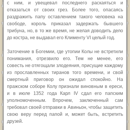
с ним, и увещевал последнего раскаяться и
отказаться от своих грез.
Более того, опасаясь
раздражить папу оставлением такого человека на
свободе, король приказал задержать бывшего
трибуна, но, в то же время, не желая доводить дело
до костра, не выдавал его Клименту
VI
целый год.
Заточение в Богемии, где утопии Колы не встретили
понимания, отрезвило его. Тем не менее, его
совесть не отягощали злодеяния, присущие каждому
из прославленных тиранов того времени, и свой
смертный приговор он ожидал спокойно. На
пражском соборе Колу признали виновным в ереси,
и в июле 1352 года Карл
IV
сдал его папским
уполномоченным. Впрочем, заключенный сам
требовал своей отправки в Авиньон, чтобы защитить
свою веру перед папой и, может быть, встретить
друзей.