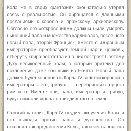
Кола же в своих фантазиях окончательно утерял
связь с реальностью. Он обращался с длинными
посланиями к королю и пражскому архиепископу.
Согласно его «откровениям» должны были умереть
нынешний папа и множество кардиналов, после чего
новый папа, второй Франциск, вместе с избранным
императором преобразуют земной шар и церковь,
отберут у клира богатства и на них построят Святому
Духу великолепный храм, в который притекут для
поклонения даже язычники из Египта. Новый папа
должен будет короновать Карла
IV
золотой короной в
императоры, а его, трибуна, — серебряной в герцога
римского. Вместе они, папа, император и трибун,
будут символизировать триединство на земле.
Строгий католик, Карл
IV
осудил лжеучения Колы и
его выходки против папы и духовенства. Он
отклонил как предложения Колы, так и честь родства