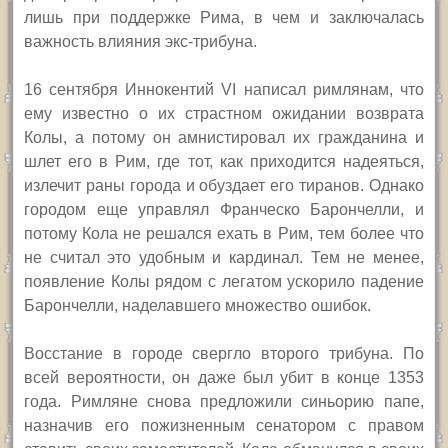
лишь при поддержке Рима, в чем и заключалась
важность влияния экс-трибуна.
16 сентября Иннокентий VI написал римлянам, что
ему известно о их страстном ожидании возврата
Колы, а потому он амнистировал их гражданина и
шлет его в Рим, где тот, как приходится надеяться,
излечит раны города и обуздает его тиранов. Однако
городом еще управлял Франческо Барончелли, и
потому Кола не решался ехать в Рим, тем более что
не считал это удобным и кардинал. Тем не менее,
появление Колы рядом с легатом ускорило падение
Барончелли, наделавшего множество ошибок.
Восстание в городе свергло второго трибуна. По
всей вероятности, он даже был убит в конце 1353
года. Римляне снова предложили синьорию папе,
назначив его пожизненным сенатором с правом