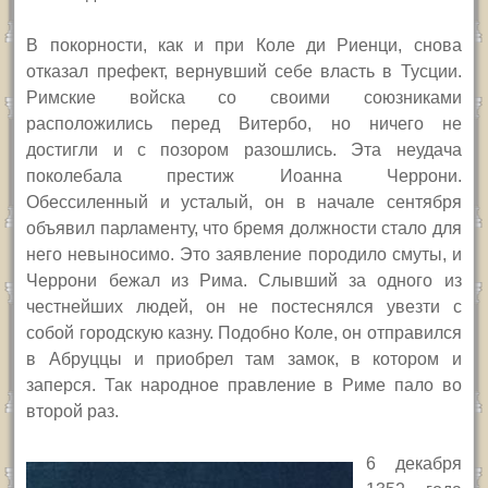
В покорности, как и при Коле ди Риенци, снова
отказал префект, вернувший себе власть в Тусции.
Римские войска со своими союзниками
расположились перед Витербо, но ничего не
достигли и с позором разошлись. Эта неудача
поколебала престиж Иоанна Черрони.
Обессиленный и усталый, он в начале сентября
объявил парламенту, что бремя должности стало для
него невыносимо. Это заявление породило смуты, и
Черрони бежал из Рима. Слывший за одного из
честнейших людей, он не постеснялся увезти с
собой городскую казну. Подобно Коле, он отправился
в Абруццы и приобрел там замок, в котором и
заперся. Так народное правление в Риме пало во
второй раз.
6 декабря