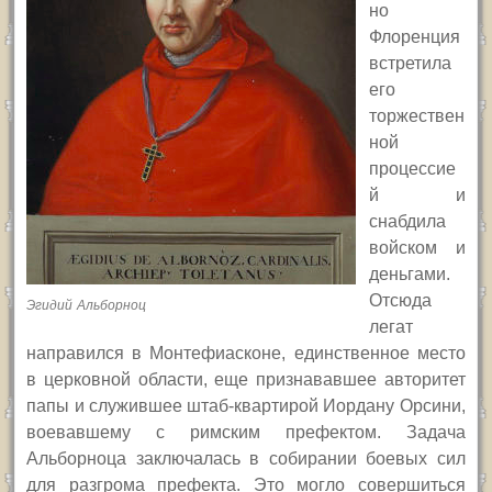
но
Флоренция
встретила
его
торжествен
ной
процессие
й и
снабдила
войском и
деньгами.
Отсюда
Эгидий Альборноц
легат
направился в Монтефиасконе, единственное место
в церковной области, еще признававшее авторитет
папы и служившее штаб-квартирой Иордану Орсини,
воевавшему с римским префектом. Задача
Альборноца заключалась в собирании боевых сил
для разгрома префекта. Это могло совершиться