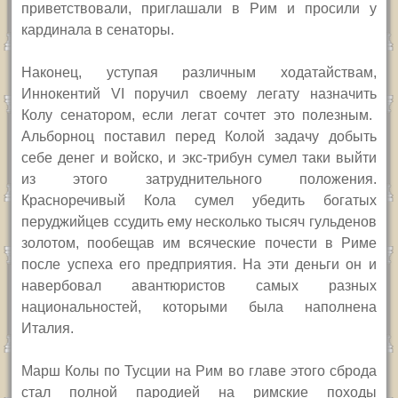
приветствовали, приглашали в Рим и просили у
кардинала в сенаторы.
Наконец, уступая различным ходатайствам,
Иннокентий
VI
поручил своему легату
назначить
Колу сенатором, если легат сочтет это полезным.
Альборноц поставил перед Колой задачу добыть
себе денег и войско, и экс-трибун сумел таки выйти
из этого затруднительного положения.
Красноречивый Кола сумел убедить богатых
перуджийцев ссудить ему несколько тысяч гульденов
золотом, пообещав им всяческие почести в Риме
после успеха его предприятия. На эти деньги он и
навербовал авантюристов самых разных
национальностей, которыми была наполнена
Италия.
М
арш Колы по Тусции на Рим во главе этого сброда
стал полной пародией на римские походы