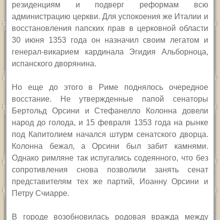
резиденциям и подверг реформам всю
администрацию церкви. Для успокоения же Италии и
восстановления папских прав в церковной области
30 июня 1353 года он назначил своим легатом и
генерал-викарием кардинала Эгидия Альборноца,
испанского дворянина.
Но еще до этого в Риме поднялось очередное
восстание. Не утвержденные папой сенаторы
Бертольд Орсини и Стефанелло Колонна довели
народ до голода, и 15 февраля 1353 года на рынке
под Капитолием начался штурм сенатского дворца.
Колонна бежал, а Орсини был забит камнями.
Однако римляне так испугались содеянного, что без
сопротивления снова позволили занять сенат
представителям тех же партий, Иоанну Орсини и
Петру Счиарре.
В городе возобновилась родовая вражда между