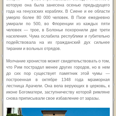
которую она была занесена осенью предыдущего
года на генуэзских кораблях. В Сиене и ее области
умерло более 80 000 человек. В Пизе ежедневно
умирали по 500, во Флоренции из каждых пяти
человек — трое, в Болоньи похоронили две трети
населения. Чума ослабила республики и губительно
подействовала на их гражданский дух сильнее
тирании и вольных отрядов.
Молчание хронистов может свидетельствовать о том,
что Рим пострадал менее других городов, но в нем
до сих пор существует памятник этой чумы —
построенная в октябре 1348 года мраморная
лестница Арачели. Она вела верующих в церковь, к
иконе Богоматери, заступничеству которой римляне
снова приписывали свое избавление от заразы.