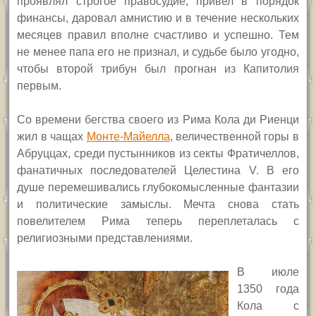
проявлял строгое правосудие, привел в порядок
финансы, даровал амнистию и в течение нескольких
месяцев правил вполне счастливо и успешно. Тем
не менее папа его не признал, и судьбе было угодно,
чтобы второй трибун был прогнан из Капитолия
первым.
Со времени бегства своего из Рима Кола ди Риенци
жил в чащах
Монте-Майелла
, величественной горы в
Абруццах, среди пустынников из секты Фратичеллов,
фанатичных последователей Целестина V. В его
душе перемешивались глубокомысленные фантазии
и политические замыслы. Мечта снова стать
повелителем Рима теперь переплеталась с
религиозными представлениями.
В июле
1350 года
Кола с