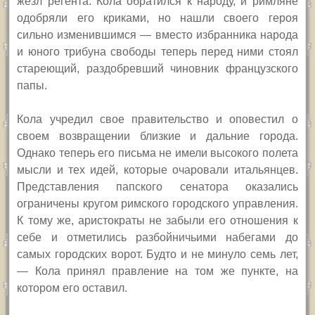
жезл регента. Кола обратился к народу,
и
римляне
одобряли его к
р
иками, но нашли своего героя
сильно изменившимся — вместо избранника народа
и юного трибуна свободы
теперь
перед ними стоял
стареющий, раздобре
вший
чиновник французского
папы.
Кола учредил свое правительство и оповестил о
своем возвращении близкие и дальние города.
Однако теперь его письма не имели высокого полета
мысли и тех идей, которые очаровали итальянцев.
Представления папского сенатора оказались
ограничены кругом римского городского управления.
К тому же, аристократы не забыли его отношения к
себе и отметились разбойничьими набегами до
самых городских ворот. Будто и не минуло семь лет,
— Кола принял правление на том же пункте, на
котором его оставил.