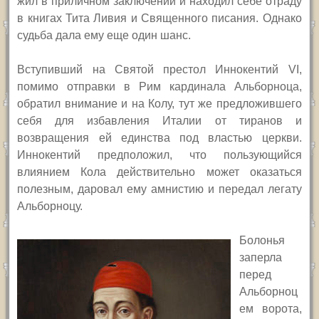
жил в приличном заключении и находил себе отраду
в книгах Тита Ливия и Священного писания. Однако
судьба дала ему еще один шанс.
Вступивший на Святой престол Иннокентий
VI,
помимо отправки в Рим кардинала Альборноца,
обратил внимание и на Колу, тут же предложившего
себя для избавления Италии от тиранов и
возвращения ей единства под властью церкви.
Иннокентий предположил, что пользующийся
влиянием Кола действительно может оказаться
полезным, даровал ему амнистию и передал легату
Альборноцу.
Болонья
заперла
перед
Альборноц
ем ворота,