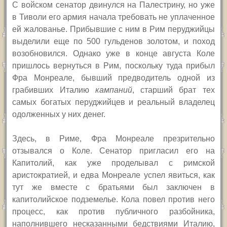
С войском сенатор двинулся на Палестрину, но уже
в Тиволи его армия начала требовать не уплаченное
ей жалованье. Прибывшие с ним в Рим перуджийцы
выделили еще по 500 гульденов золотом, и поход
возобновился. Однако уже в конце августа Коле
пришлось вернуться в Рим, поскольку туда прибыл
Фра Монреале, бывший предводитель одной из
грабивших Италию
кампаний
, старший брат тех
самых богатых перуджийцев и реальный владелец
одолженных у них денег.
Здесь, в Риме, Фра Монреале презрительно
отзывался о Коле. Сенатор пригласил его на
Капитолий, как уже проделывал с римской
аристократией, и едва Монреале успел явиться, как
тут же вместе с братьями был заключен в
капитолийское подземелье. Кола повел против него
процесс, как против публичного разбойника,
наполнившего несказанными бедствиями Италию,