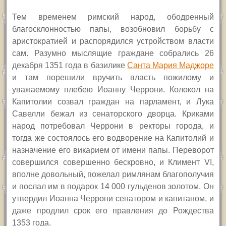
Тем временем римский народ, ободренный
благосклонностью папы, возобновил борьбу с
аристократией и распорядился устройством власти
сам. Разумно мыслящие граждане собрались 26
декабря 1351 года в базилике
Санта Мария Маджоре
и там порешили вручить власть пожилому и
уважаемому плебею Иоанну Черрони. Колокол на
Капитолии созвал граждан на парламент, и Лука
Савелли бежал из сенаторского дворца. Криками
народ потребовал Черрони в ректоры города, и
тогда же состоялось его водворение на Капитолий и
назначение его викарием от имени папы. Переворот
совершился совершенно бескровно, и Климент VI,
вполне довольный, пожелал римлянам благополучия
и послал им в подарок 14 000 гульденов золотом. Он
утвердил Иоанна Черрони сенатором и капитаном, и
даже продлил срок его правления до Рождества
1353 года.