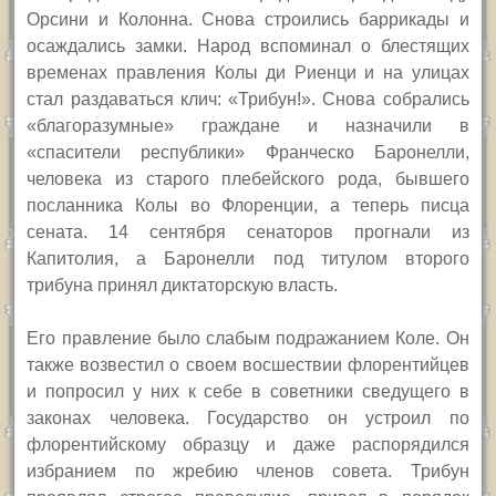
Орсини и Колонна. Снова строились баррикады и
осаждались замки. Народ вспоминал о блестящих
временах правления Колы ди Риенци и на улицах
стал раздаваться клич: «Трибун!». Снова собрались
«благоразумные» граждане и назначили в
«спасители республики» Франческо Баронелли,
человека из старого плебейского рода, бывшего
посланника Колы во Флоренции, а теперь писца
сената. 14 сентября сенаторов прогнали из
Капитолия, а Баронелли под титулом второго
трибуна принял диктаторскую власть.
Его правление было слабым подражанием Коле. Он
также возвестил о своем восшествии флорентийцев
и попросил у них к себе в советники сведущего в
законах человека. Государство он устроил по
флорентийскому образцу и даже распорядился
избранием по жребию членов совета. Трибун