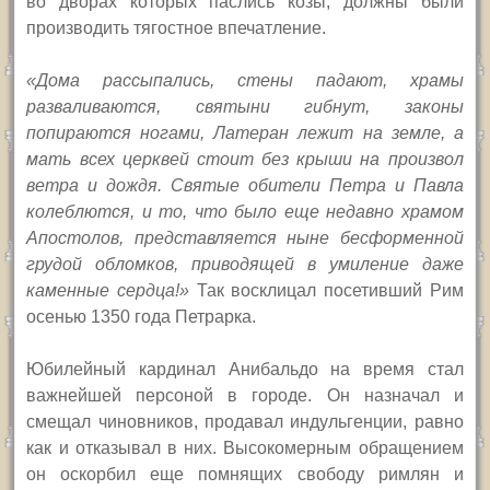
во дворах которых паслись козы, должны были
производить тягостное впечатление.
«Дома рассыпались, стены падают, храмы
разваливаются, святыни гибнут, законы
попираются ногами, Латеран лежит на земле, а
мать всех церквей стоит без крыши на произвол
ветра и дождя. Святые обители Петра и Павла
колеблются, и то, что было еще недавно храмом
Апостолов, представляется ныне бесформенной
грудой обломков, приводящей в умиление даже
каменные сердца!»
Так восклицал посетивший Рим
осенью 1350 года Петрарка.
Юбилейный кардинал Анибальдо на время стал
важнейшей персоной в городе. Он назначал и
смещал чиновников, продавал индульгенции, равно
как и отказывал в них. Высокомерным обращением
он оскорбил еще помнящих свободу римлян и