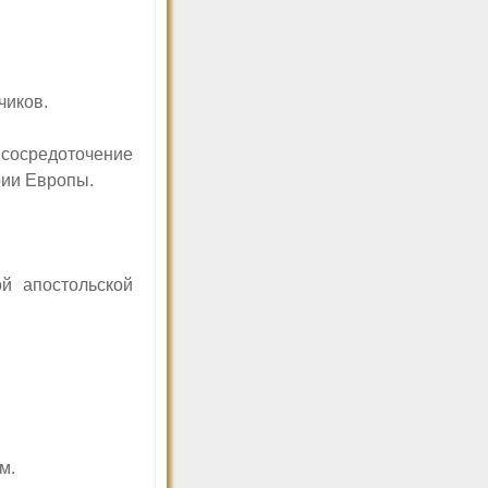
чиков.
сосредоточение
рии Европы.
й апостольской
м.