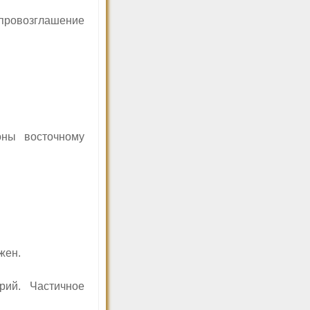
провозглашение
ны восточному
жен.
ий. Частичное