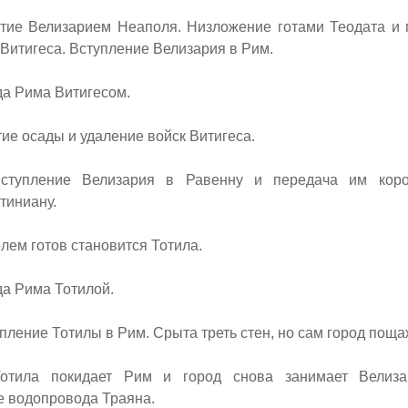
ие Велизарием Неаполя. Низложение готами Теодата и 
Витигеса. Вступление Велизария в Рим.
а Рима Витигесом.
е осады и удаление войск Витигеса.
упление Велизария в Равенну и передача им коро
тиниану.
ем готов становится Тотила.
а Рима Тотилой.
ление Тотилы в Рим. Срыта треть стен, но сам город поща
ила покидает Рим и город снова занимает Велизар
е водопровода Траяна.