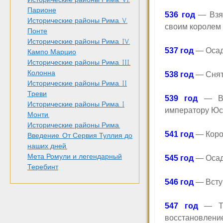
Парионе
536 год
— Взят
Исторические районы Рима. V.
своим королем 
Понте
Исторические районы Рима. IV.
537 год
— Осад
Кампо Марцио
Исторические районы Рима. III.
Колонна
538 год
— Сняти
Исторические районы Рима. II
Треви
539 год
— Вст
Исторические районы Рима. I
императору Юс
Монти.
Исторические районы Рима.
541 год
— Корол
Введение. От Сервия Туллия до
наших дней.
Мета Ромули и легендарный
545 год
— Осад
Теребинт
546 год
— Вступ
547 год
— Тот
восстановлени