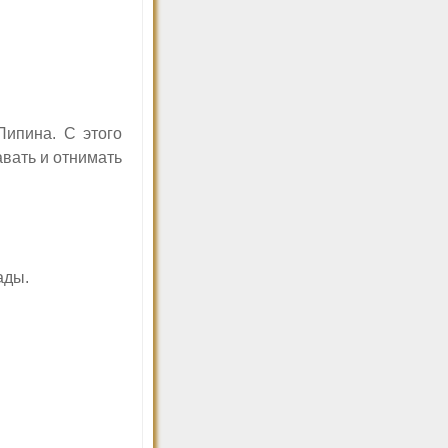
ипина. С этого
авать и отнимать
ады.