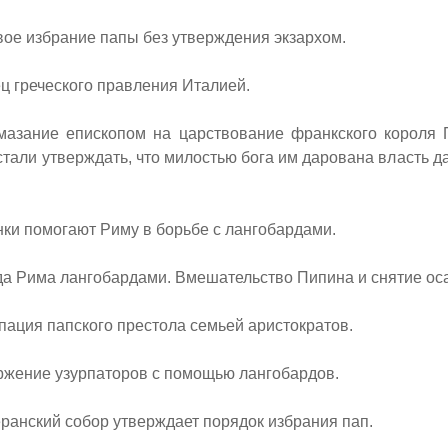
ое избрание папы без утверждения экзархом.
 греческого правления Италией.
зание епископом на царствование франкского короля П
тали утверждать, что милостью бога им дарована власть д
и помогают Риму в борьбе с лангобардами.
а Рима лангобардами. Вмешательство Пипина и снятие ос
ация папского престола семьей аристократов.
жение узурпаторов с помощью лангобардов.
анский собор утверждает порядок избрания пап.