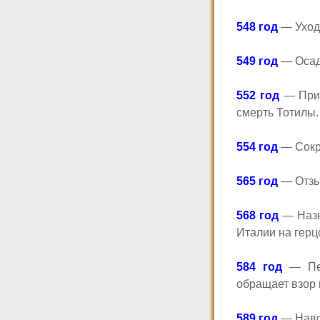
548 год
— Уход 
549 год
— Осада
552 год
— Приб
смерть Тотилы.
554 год
— Сокр
565 год
— Отзы
568 год
— Назн
Италии на герц
584 год
— Пер
обращает взор 
589 год
— Наво