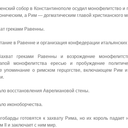
нский собор в Константинополе осудил монофелитство и 
оническим, а Рим — догматическим главой христианского м
ат греками Равенны.
ание в Равенне и организация конфедерации итальянских 
ват греками Равенны и возрождение монофелитств
апой монофелитства ересью и пробуждение политиче
е упоминание о римском герцогстве, включающем Рим и
и.
ло восстановления Аврелиановой стены.
ло иконоборчества.
обарды готовятся к захвату Рима, но их король падает 
ем
II
и заключает с ним мир.