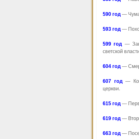
590 год
— Чума
593 год
— Поход
599 год
— Закл
светской власт
604 год
— Смер
607 год
— Кон
церкви.
615 год
— Перво
619 год
— Второ
663 год
— Посе