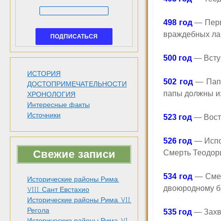
498 год
— Перв
враждебных ла
500 год
— Вступ
ИСТОРИЯ
502 год
— Папа
ДОСТОПРИМЕЧАТЕЛЬНОСТИ
папы должны из
ХРОНОЛОГИЯ
Интересные факты
Источники
523 год
— Вост
526 год
— Испо
Свежие записи
Смерть Теодори
534 год
— Смерт
Исторические районы Рима.
двоюродному б
VIII. Сант Евстахио
Исторические районы Рима. VII.
Регола
535 год
— Захв
Исторические районы Рима. VI.