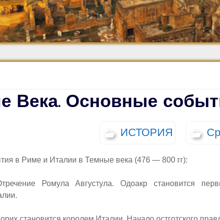
Средневековье
Возрождение и
Барокко
е Века. Основные событ
ИСТОРИЯ
Ср
ия в Риме и Италии в Темные века (476 — 800 гг):
ечение Ромула Августула. Одоакр становится перв
алии.
рих становится королем Италии. Начало остготского прав