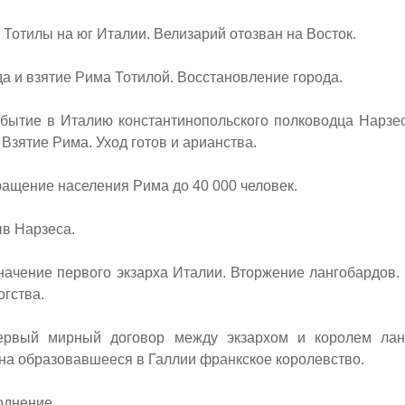
Тотилы на юг Италии. Велизарий отозван на Восток.
 и взятие Рима Тотилой. Восстановление города.
ытие в Италию константинопольского полководца Нарзес
 Взятие Рима. Уход готов и арианства.
ащение населения Рима до 40 000 человек.
в Нарзеса.
ачение первого экзарха Италии. Вторжение лангобардов.
огства.
вый мирный договор между экзархом и королем ланг
на образовавшееся в Галлии франкское королевство.
днение.