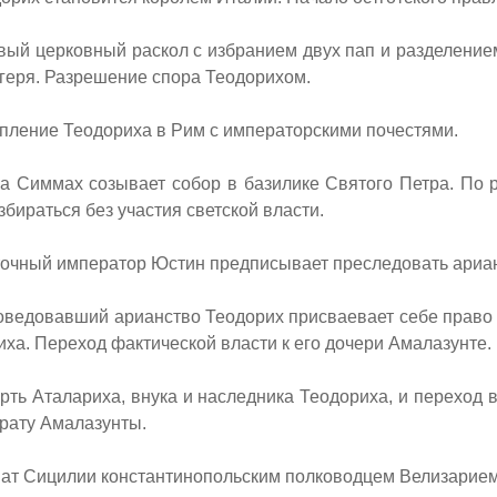
ый церковный раскол с избранием двух пап и разделение
геря. Разрешение спора Теодорихом.
ление Теодориха в Рим с императорскими почестями.
 Симмах созывает собор в базилике Святого Петра. По
бираться без участия светской власти.
очный император Юстин предписывает преследовать ариа
ведовавший арианство Теодорих присваевает себе право 
ха. Переход фактической власти к его дочери Амалазунте.
ь Аталариха, внука и наследника Теодориха, и переход вл
рату Амалазунты.
ат Сицилии константинопольским полководцем Велизарием