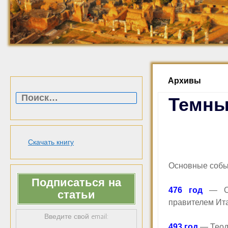
Архивы
Найти:
Темны
Скачать книгу
Основные событ
Подписаться на
476 год
— Отр
статьи
правителем Ит
Введите свой email:
493 год
— Теодо