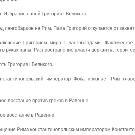
. Избрание папой Григория
I
Великого.
 лангобардов на Рим. Папа Григорий откупается от захват
ючение Григорием мира с лангобардами. Фактическое 
и в руках папы. Распространение власти церкви на террито
ть Григория
I
Великого.
стантинопольский император Фока признает Рим главо
е восстание против греков в Равенне.
е восстание в Равенне.
щение Рима константинопольским императором Константо