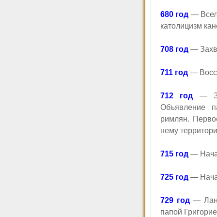
680 год
— Вселе
католицизм кан
708 год
— Захв
711 год
— Восст
712 год
— Зах
Объявление п
римлян. Перво
нему территори
715 год
— Нача
725 год
— Нача
729 год
— Ланг
папой
Григори