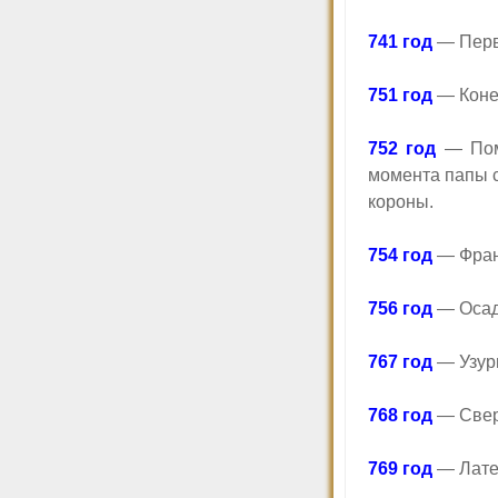
741 год
— Перв
751 год
— Конец
752 год
— Пома
момента папы с
короны.
754 год
— Франк
756 год
— Осад
767 год
— Узурп
768 год
— Свер
769 год
— Латер