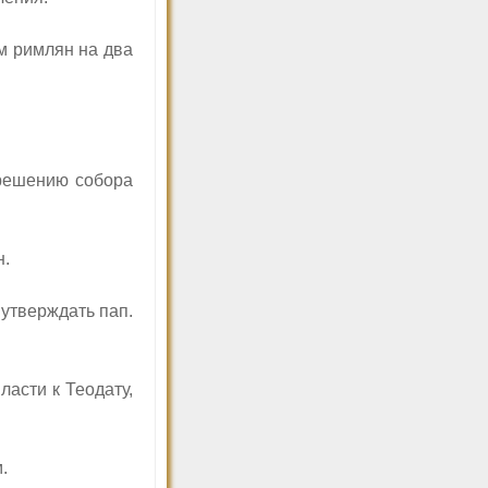
м римлян на два
 решению собора
н.
утверждать пап.
асти к Теодату,
.