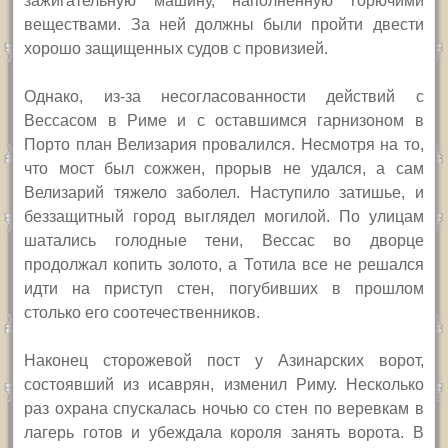
зажигательную машину, наполненную горючими
веществами. За ней должны были пройти двести
хорошо защищенных судов с провизией.
Однако, из-за несогласованности действий с
Вессасом в Риме и с оставшимся гарнизоном в
Порто план Велизария провалился. Несмотря на то,
что мост был сожжен, прорыв не удался, а сам
Велизарий тяжело заболел. Наступило затишье, и
беззащитный город выглядел могилой. По улицам
шатались голодные тени, Вессас во дворце
продолжал копить золото, а Тотила все не решался
идти на приступ стен, погубивших в прошлом
столько его соотечественников.
Наконец сторожевой пост у Азинарских ворот,
состоявший из исаврян, изменил Риму. Несколько
раз охрана спускалась ночью со стен по веревкам в
лагерь готов и убеждала короля занять ворота. В