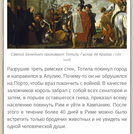
Святой Бенедикт принимает Тотилу. Гаспар де Крайер (1584-
1669).
Разрушив треть римских стен, Тотила покинул город
и направился в Апулию. Почему-то он не обрушился
на Порто, чтобы враз покончить с войной. В качестве
заложников король забрал с собой всех сенаторов и
затем, в порыве оставшегося гнева, приказал всему
населению покинуть Рим и уйти в Кампанию. После
этого в течение более 40 дней в Риме можно было
встретить только бродячих животных и не увидеть ни
одной человеческой души.