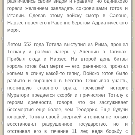
различались своим видом и нравами, но одинаково
горели желанием завладеть сокровищами готов и
Италии. Сделав этому войску смотр в Салоне,
Нарзес повел его к Равенне берегом Адриатического
моря.
Летом 552 года Тотила выступил из Рима, прошел
Тоскану и разбил лагерь у Апеннин в Тагинах.
Прибыл сюда и Нарзес. На второй день битвы
король готов был мертв — его, раненного, пронзил
копьем в спину какой-то гепид. Войско готов было
разбито и обращено в бегство. Описывая участь,
постигшую славного врага, греческий историк
Муратори предается скорби и причисляет Тотилу к
героям древности, говоря, что он заслуживает
бессмертия еще более, чем Теодорих. Еще будучи
юношей, Тотила своей энергией и гением не только
восстановил разрушенное государство, но и
отстаивал его в течение 11 лет, ведя борьбу с