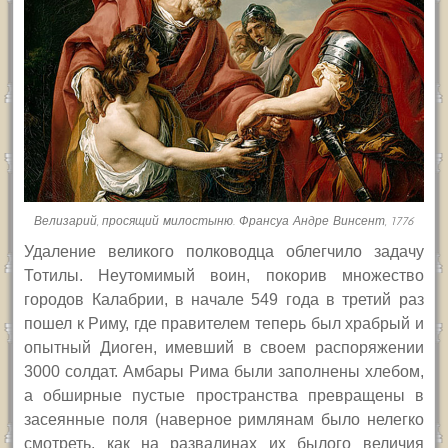
Велизарий, просящий милостыню. Франсуа Андре Винсент, 1776
Удаление великого полководца облегчило задачу
Тотилы. Неутомимый воин, покорив множество
городов Калабрии, в начале 549 года в третий раз
пошел к Риму, где правителем теперь был храбрый и
опытный Диоген, имевший в своем распоряжении
3000 солдат. Амбары Рима были заполнены хлебом,
а обширные пустые пространства превращены в
засеянные поля (наверное римлянам было нелегко
смотреть, как на развалинах их былого величия