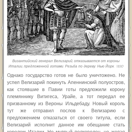
Византийский генерал Велизарий, отказывается от короны
Италии, предложенной готами. Резьба по дереву. Нью Йорк. 1830
Однако государство готов не было уничтожено. Не
успел Велизарий покинуть Апеннинский полуостров,
как стоявшие в Павии готы предложили корону
племяннику Витигеса, Урайе, а тот передал ее
призванному из Вероны Ильдебаду. Новый король
тут же отправил послов к Велизарию с
предложением отказаться от своего титула, если
Велизарий исполнит данное им обещание стать
королем Италии. Но мудрый полководец, не желая