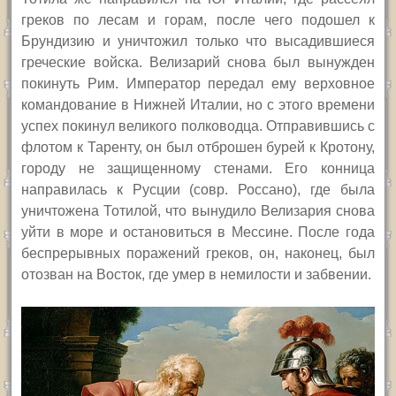
греков по лесам и горам, после чего подошел к
Брундизию и уничтожил только что высадившиеся
греческие войска. Велизарий снова был вынужден
покинуть Рим. Император передал ему верховное
командование в Нижней Италии, но с этого времени
успех покинул великого полководца. Отправившись с
флотом к Таренту, он был отброшен бурей к Кротону,
городу не защищенному стенами. Его конница
направилась к Русции (совр. Россано), где была
уничтожена Тотилой, что вынудило Велизария снова
уйти в море и остановиться в Мессине. После года
беспрерывных поражений греков, он, наконец, был
отозван на Восток, где умер в немилости и забвении.