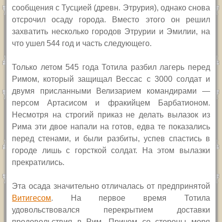
сообщения с Тусцией (древн. Этрурия), однако снова
отсрочил осаду города. Вместо этого он решил
захватить несколько городов Этрурии и Эмилии, на
что ушел 544 год и часть следующего.
Только летом 545 года Тотила разбил лагерь перед
Римом, который защищал Вессас с 3000 солдат и
двумя присланными Велизарием командирами —
персом Артасисом и фракийцем Барбатионом.
Несмотря на строгий приказ не делать вылазок из
Рима эти двое напали на готов, едва те показались
перед стенами, и были разбиты, успев спастись в
городе лишь с горсткой солдат. На этом вылазки
прекратились.
Эта осада значительно отличалась от предпринятой
Витигесом
. На первое время Тотила
удовольствовался перекрытием доставки
продовольствия в Рим. Причем со стороны моря