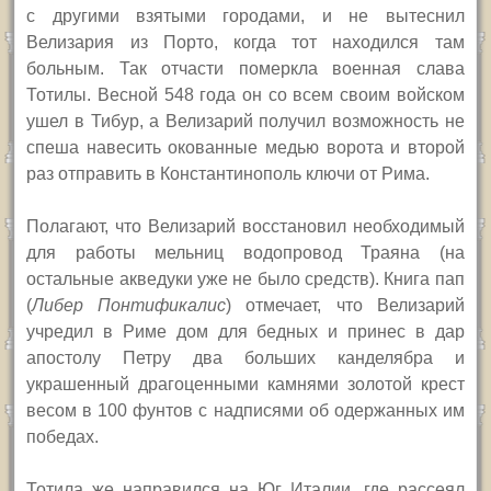
с другими взятыми городами, и не вытеснил
Велизария из Порто, когда тот находился там
больным. Так отчасти померкла военная слава
Тотилы. Весной 548 года он со всем своим войском
ушел в Тибур, а Велизарий получил возможность не
спеша навесить окованные медью ворота и второй
раз отправить в Константинополь ключи от Рима.
Полагают, что Велизарий восстановил необходимый
для работы мельниц водопровод Траяна (на
остальные акведуки уже не было средств). Книга пап
(
Либер Понтификалис
) отмечает, что Велизарий
учредил в Риме дом для бедных и принес в дар
апостолу Петру два больших канделябра и
украшенный драгоценными камнями золотой крест
весом в 100 фунтов с надписями об одержанных им
победах.
Тотила же направился на Юг Италии, где рассеял