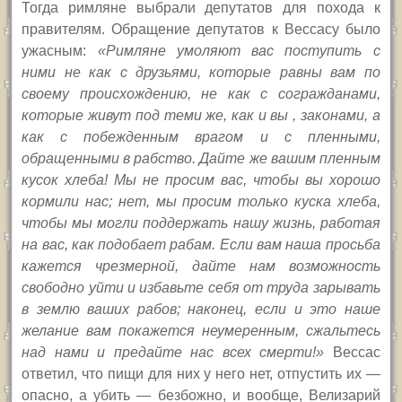
Тогда римляне выбрали депутатов для похода к
правителям. Обращение депутатов к Вессасу было
ужасным:
«Римляне умоляют вас поступить с
ними не как с друзьями, которые равны вам по
своему происхождению, не как с согражданами,
которые живут под теми же, как и вы , законами, а
как с побежденным врагом и с пленными,
обращенными в рабство. Дайте же вашим пленным
кусок хлеба! Мы не просим вас, чтобы вы хорошо
кормили нас; нет, мы просим только куска хлеба,
чтобы мы могли поддержать нашу жизнь, работая
на вас, как подобает рабам. Если вам наша просьба
кажется чрезмерной, дайте нам возможность
свободно уйти и избавьте себя от труда зарывать
в землю ваших рабов; наконец, если и это наше
желание вам покажется неумеренным, сжальтесь
над нами и предайте нас всех смерти!»
Вессас
ответил, что пищи для них у него нет, отпустить их —
опасно, а убить — безбожно, и вообще, Велизарий