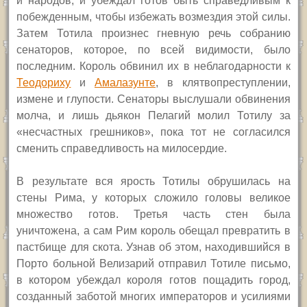
и народов, и убеждал готов быть справедливым к
побежденным, чтобы избежать возмездия этой силы.
Затем Тотила произнес гневную речь собранию
сенаторов, которое, по всей видимости, было
последним. Король обвинил их в неблагодарности к
Теодориху
и
Амалазунте
, в клятвопреступлении,
измене и глупости. Сенаторы выслушали обвинения
молча, и лишь дьякон Пелагий молил Тотилу за
«несчастных грешников», пока тот не согласился
сменить справедливость на милосердие.
В результате вся ярость Тотилы обрушилась на
стены Рима, у которых сложило головы великое
множество готов. Третья часть стен была
уничтожена, а сам Рим король обещал превратить в
пастбище для скота. Узнав об этом, находившийся в
Порто больной Велизарий отправил Тотиле письмо,
в котором убеждал короля готов пощадить город,
созданный заботой многих императоров и усилиями