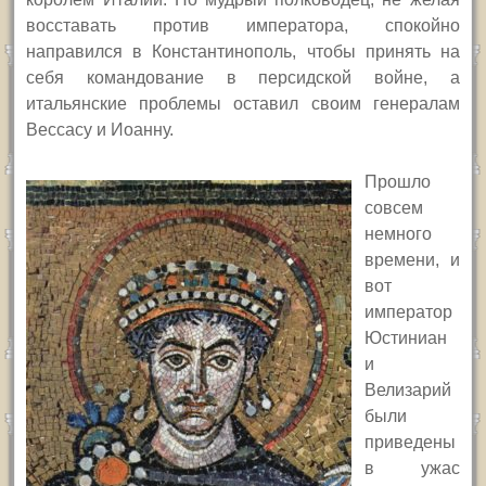
восставать против императора, спокойно
направился в Константинополь, чтобы принять на
себя командование в персидской войне, а
итальянские проблемы оставил своим генералам
Вессасу и Иоанну.
Прошло
совсем
немного
времени, и
вот
император
Юстиниан
и
Велизарий
были
приведены
в ужас