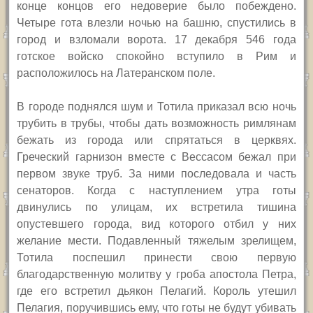
конце концов его недоверие было побеждено.
Четыре гота влезли ночью на башню, спустились в
город и взломали ворота. 17 декабря 546 года
готское войско спокойно вступило в Рим и
расположилось на Латеранском поле.
В городе поднялся шум и Тотила приказал всю ночь
трубить в трубы, чтобы дать возможность римлянам
бежать из города или спрятаться в церквях.
Греческий гарнизон вместе с Вессасом бежал при
первом звуке труб. За ними последовала и часть
сенаторов. Когда с наступлением утра готы
двинулись по улицам, их встретила тишина
опустевшего города, вид которого отбил у них
желание мести. Подавленный тяжелым зрелищем,
Тотила поспешил принести свою первую
благодарственную молитву у гроба апостола Петра,
где его встретил дьякон Пелагий. Король утешил
Пелагия, поручившись ему, что готы не будут убивать