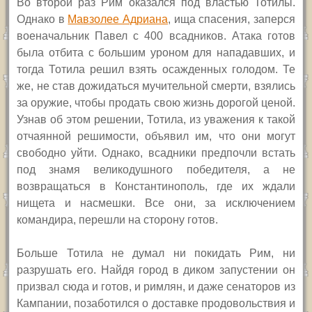
Во второй раз Рим оказался под властью Тотилы.
Однако в
Мавзолее Адриана
, ища спасения, заперся
военачальник Павел с 400 всадников. Атака готов
была отбита с большим уроном для нападавших, и
тогда Тотила решил взять осажденных голодом. Те
же, не став дожидаться мучительной смерти, взялись
за оружие, чтобы продать свою жизнь дорогой ценой.
Узнав об этом решении, Тотила, из уважения к такой
отчаянной решимости, объявил им, что они могут
свободно уйти. Однако, всадники предпочли встать
под знамя великодушного победителя, а не
возвращаться в Константинополь, где их ждали
нищета и насмешки. Все они, за исключением
командира, перешли на сторону готов.
Больше Тотила не думал ни покидать Рим, ни
разрушать его. Найдя город в диком запустении он
призвал сюда и готов, и римлян, и даже сенаторов из
Кампании, позаботился о доставке продовольствия и