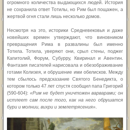
огромного количества выдающихся людей. История
не сохранила ответ Тотилы, но Рим был пощажен, а
жертвой огня стали лишь несколько домов.
Несмотря на это, историки Средневековья и даже
новейших времен утверждают, что виновником
превращения Рима в развалины был именно
Тотила. Тотила, уверяют они, срыл стены, поджег
Капитолий, Форум, Субурру, Квиринал и Авентин.
Фантазия писателей нарисовала и обезображивание
готами Колизея, и обрушение ими обелисков. Между
тем сбылось предсказание Святого Бенедикта, о
котором только 47 лет спустя сообщил папа Григорий
(590-604):
«Рим не будет уничтожен варварами; он
истлеет сам после того, как на него обрушатся
бури и молнии, вихри и землетрясения»
.