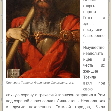
открыл
ворота.
Готы и
здесь
поступили
благородно
.
Имущество
неаполита
нцев и
честь их
женщин
Тотила
Портрет Тотилы. Франческо Сальвиати. 1549
взял под
свою
личную охрану, а греческий гарнизон отправил в Рим
под охраной своих солдат. Лишь стены Неаполя, как
и других покоренных Тотилой городов, были