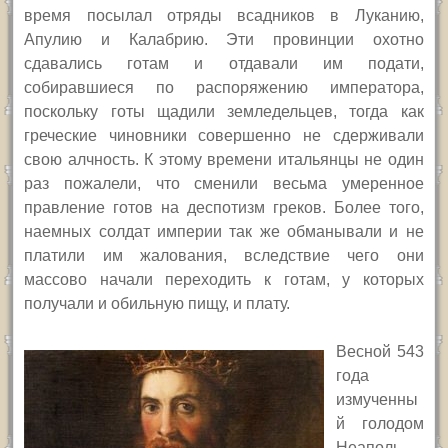
время посылал отряды всадников в Луканию,
Апулию и Калабрию. Эти провинции охотно
сдавались готам и отдавали им подати,
собиравшиеся по распоряжению императора,
поскольку готы щадили земледельцев, тогда как
греческие чиновники совершенно не сдерживали
свою алчность. К этому времени итальянцы не один
раз пожалели, что сменили весьма умеренное
правление готов на деспотизм греков. Более того,
наемных солдат империи так же обманывали и не
платили им жалования, вследствие чего они
массово начали переходить к готам, у которых
получали и обильную пищу, и плату.
Весной 543
года
измученны
й голодом
Неаполь