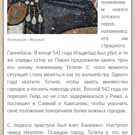
появление
м нового
готского
героя,
напомнивш
его им
Юстиниан I Великий
страшного
Ганнибала. В конце 541 года Ильдебад был убит, и те
же отряды готов из Павии предложили занять трон
его юному племяннику Тотиле. С этого момента
ситуация стала меняться как по волшебству. Одного
года хватило Тотиле, чтобы занять множество
городов и посеять повсюду ужас. Весной 542 года он
перешел Тибр, но не стал задерживаться у Рима, а
поспешил в Самний и Кампанию, чтобы упрочить
свое положение покорением более важных городов.
С первого приступа был взят Беневент. Наступил
черед Неаполя. Осаждая город, Тотила в это же