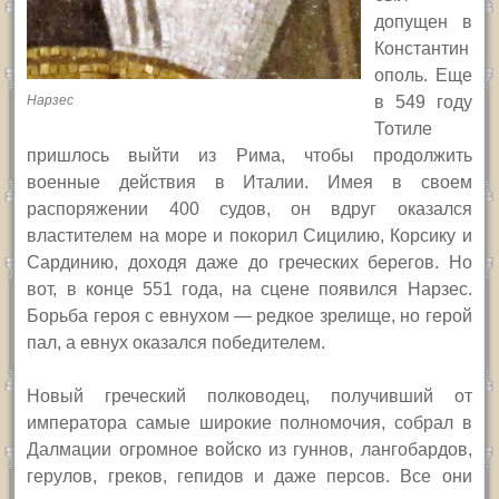
допущен в
Константин
ополь. Еще
Нарзес
в 549 году
Тотиле
пришлось выйти из Рима, чтобы продолжить
военные действия в Италии. Имея в своем
распоряжении 400 судов, он вдруг оказался
властителем на море и покорил Сицилию, Корсику и
Сардинию, доходя даже до греческих берегов. Но
вот, в конце 551 года, на сцене появился Нарзес.
Борьба героя с евнухом — редкое зрелище, но герой
пал, а евнух оказался победителем.
Новый греческий полководец, получивший от
императора самые широкие полномочия, собрал в
Далмации огромное войско из гуннов, лангобардов,
герулов, греков, гепидов и даже персов. Все они