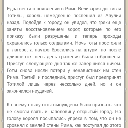
Едва вести о появлении в Риме Велизария достигли
Тотилы, король немедленно поспешил из Апулии
назад. Подойдя к городу, он увидел, что греки еще
заняты восстановлением ворот, которые по его
приказу были разрушены и теперь проходы
охранялись только солдатами. Ночь готы простояли
в лагере, а наутро бросились на штурм, но после
длившегося весь день сражения были отброшены.
Приступ следующего дня так же завершился ничем.
Готы снова несли потери у ненавистных им стен
Рима. Третий, и последний, приступ был предпринят
Тотилой лишь через несколько дней, но и он
закончился неудачей.
К своему стыду готы вынуждены были признать, что
не смогли взять и наполовину открытый город. На
голову короля посыпались упреки в том, что он не
сровнял с землей стены Рима, как поступал до этого