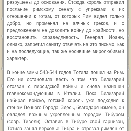
разрушены до основания. Отсюда король отправил
послание римскому сенату с упреками в их
отношении к готам, от которых Рим видел только
добро, но променял на алчных греков, и с
предложением не доводить войну до крайности, но
восстановить справедливость. Генерал Иоанн,
однако, запретил сенату отвечать на это письмо, как
и на последующие, так же носившие миролюбивый
характер.
В конце зимы 543-544 годов Тотила пошел на Рим.
Его не остановила весть о том, что Велизарий
отозван с персидской войны и снова назначен
главнокомандующим в Италии. Пока Велизарий
набирал войско, готский король уже подходил к
стенам Вечного Города. Здесь, благодаря измене, он
овладел важным укрепленным городом Тибуром
(совр. Тиволи). Оставив в Тибуре свой гарнизон,
Тотила занял верховье Тибра и отрезал римлян от