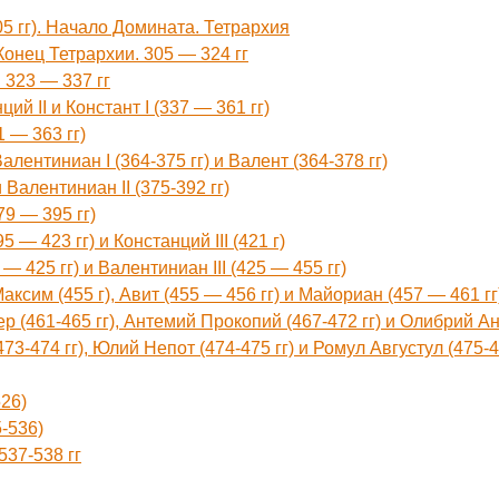
5 гг). Начало Домината. Тетрархия
онец Тетрархии. 305 — 324 гг
 323 — 337 гг
ий II и Констант I (337 — 361 гг)
 — 363 гг)
Валентиниан I (364-375 гг) и Валент (364-378 гг)
 Валентиниан II (375-392 гг)
9 — 395 гг)
— 423 гг) и Констанций III (421 г)
 425 гг) и Валентиниан III (425 — 455 гг)
сим (455 г), Авит (455 — 456 гг) и Майориан (457 — 461 гг
(461-465 гг), Антемий Прокопий (467-472 гг) и Олибрий Ан
3-474 гг), Юлий Непот (474-475 гг) и Ромул Августул (475-4
526)
5-536)
537-538 гг