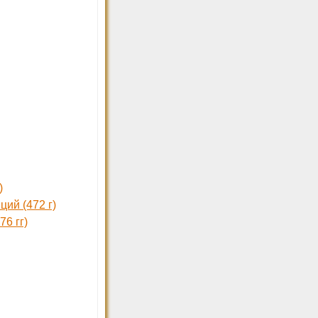
)
ций (472 г)
76 гг)