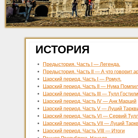
ИСТОРИЯ
Предыстория. Часть I — Легенда.
Предыстория. Часть II — А что говорит 
Царский период. Часть I — Ромул.
Царский период. Часть II — Нума Помпил
Царский период. Часть III — Тулл Гостили
Царский период. Часть IV — Анк Марций
Царский период. Часть V — Луций Таркв
Царский период. Часть VI — Сервий Тул
Царский период. Часть VII — Луций Тар
Царский период. Часть VIII — Итоги