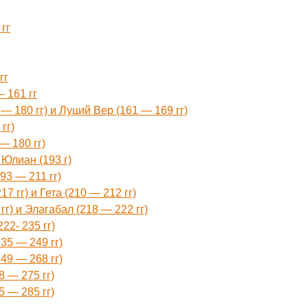
гг
гг
 161 гг
 180 гг) и Луций Вер (161 — 169 гг)
гг)
— 180 гг)
Юлиан (193 г)
3 — 211 гг)
 гг) и Гета (210 — 212 гг)
г) и Элагабал (218 — 222 гг)
22- 235 гг)
35 — 249 гг)
49 — 268 гг)
 — 275 гг)
 — 285 гг)