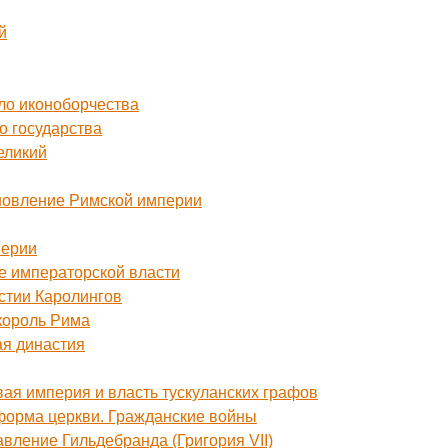
й
чало иконоборчества
го государства
Великий
ановление Римской империи
перии
ие императорской власти
астии Каролингов
 король Рима
ая династия
вая империя и власть тускуланских графов
еформа церкви. Гражданские войны
авление Гильдебранда (Григория VII)