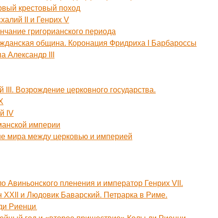
ервый крестовый поход
халий II и Генрих V
ончание григорианского периода
ражданская община. Коронация Фридриха I Барбароссы
а Александр III
 III. Возрождение церковного государства.
X
й IV
манской империи
ие мира между церковью и империей
ло Авиньонского пленения и император Генрих VII.
н XXII и Людовик Баварский. Петрарка в Риме.
.
 ди Риенци