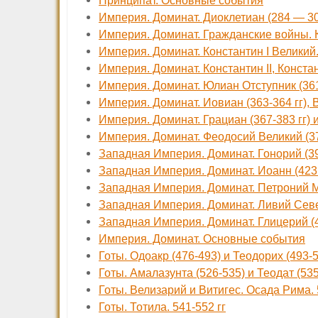
Принципат. Основные события
Империя. Доминат. Диоклетиан (284 — 30
Империя. Доминат. Гражданские войны. К
Империя. Доминат. Константин I Великий.
Империя. Доминат. Константин II, Констанц
Империя. Доминат.
Юлиан Отступник (361
Империя. Доминат.
Иовиан (363-364 гг), 
Империя. Доминат. Грациан (367-383 гг) и
Империя. Доминат. Феодосий Великий (37
Западная Империя. Доминат. Гонорий (395 
Западная Империя. Доминат. Иоанн (423 —
Западная Империя. Доминат. Петроний Мак
Западная Империя. Доминат. Ливий Север 
Западная Империя. Доминат. Глицерий (47
Империя. Доминат. Основные события
Готы. Одоакр (476-493) и Теодорих (493-
Готы. Амалазунта (526-535) и Теодат (53
Готы. Велизарий и Витигес. Осада Рима. 
Готы. Тотила. 541-552 гг