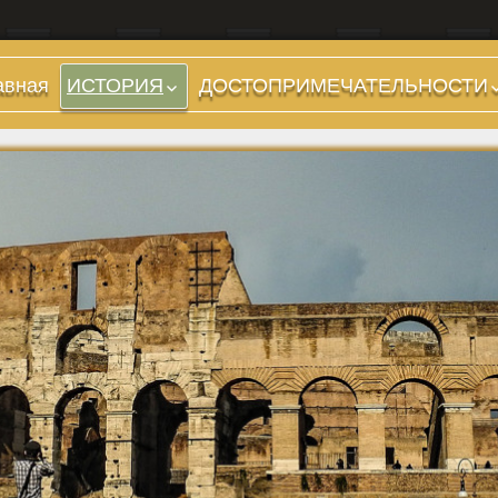
авная
ИСТОРИЯ
ДОСТОПРИМЕЧАТЕЛЬНОСТИ
Холмы и остров.
Предыстория
Районы
Царский период
Форумы, Площади,
(753-509 гг до н.э.)
Дороги
Ранняя Республика
Стадионы, Термы
(509-265 гг до н.э.)
Музеи
Поздняя Республика
(264-27 гг до н.э.)
Дохристианские
храмы
Империя. Принципат
(27 г до н.э. — 284 г
Христианские храмы,
н.э.)
базилики etc.
Империя. Доминат
Дворцы
(284-476 гг)
Арки, колонны и
Темные Века. Готы
обелиски
Темные Века.
Фонтаны
Экзархат