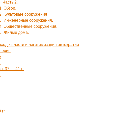
 Часть 2.
1. Обзор.
2. Культовые сооружения
 3. Инженерные сооружения.
 4. Общественные сооружения.
 5. Жилые дома.
иход к власти и легитимизация автократии
мперия
м
г
. 37 — 41 гг
г
 гг