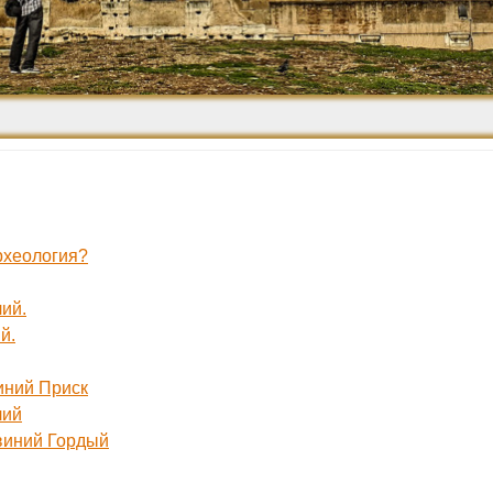
Средневековье
Возрождение и
Барокко
археология?
ий.
й.
иний Приск
лий
квиний Гордый