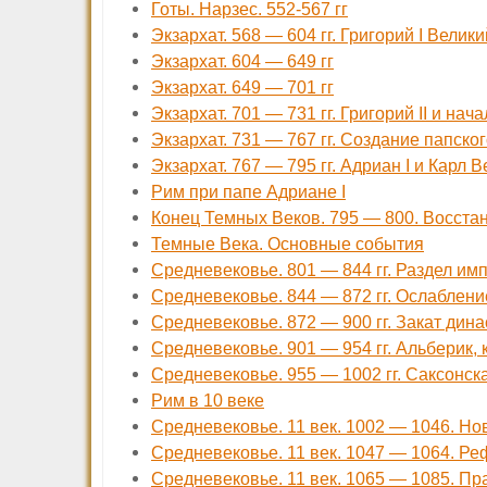
Готы. Нарзес. 552-567 гг
Экзархат. 568 — 604 гг. Григорий I Велики
Экзархат. 604 — 649 гг
Экзархат. 649 — 701 гг
Экзархат. 701 — 731 гг. Григорий II и на
Экзархат. 731 — 767 гг. Создание папско
Экзархат. 767 — 795 гг. Адриан I и Карл 
Рим при папе Адриане I
Конец Темных Веков. 795 — 800. Восст
Темные Века. Основные события
Средневековье. 801 — 844 гг. Раздел им
Средневековье. 844 — 872 гг. Ослаблен
Средневековье. 872 — 900 гг. Закат дин
Средневековье. 901 — 954 гг. Альберик,
Средневековье. 955 — 1002 гг. Саксонск
Рим в 10 веке
Средневековье. 11 век. 1002 — 1046. Но
Средневековье. 11 век. 1047 — 1064. Р
Средневековье. 11 век. 1065 — 1085. Пр