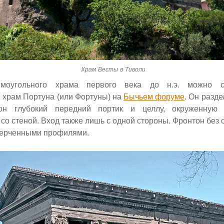
Храм Весты в Тиволи
моугольного храма первого века до н.э. можно с
 храм Портуна (или Фортуны) на
Бычьем форуме
. Он разд
он глубокий передний портик и целлу, окруженную 
о стеной. Вход также лишь с одной стороны. Фронтон без 
ычерченными профилями.