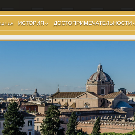
авная
ИСТОРИЯ
ДОСТОПРИМЕЧАТЕЛЬНОСТИ
Предыстория
Холмы и остров.
Районы
Царский период
(753-509 гг до н.э.)
Форумы, Площади,
Дороги
Ранняя Республика
(509-265 гг до н.э.)
Стадионы, Термы
Поздняя Республика
Музеи
(264-27 гг до н.э.)
Дохристианские
Империя. Принципат
храмы
(27 г до н.э. — 284 г
Христианские храмы,
н.э.)
базилики etc.
Империя. Доминат
Дворцы
(284-476 гг)
Арки, колонны и
Темные Века. Готы
обелиски
Темные Века.
Фонтаны
Экзархат