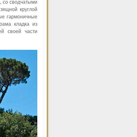
е, со сводчатыми
изящной круглой
ные гармоничные
рама кладка из
ей своей части