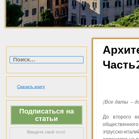
Архит
Найти:
Часть
Скачать книгу
(Все даты — до 
Подписаться на
До второго в
статьи
общественного
этрусско-итали
Введите свой email: