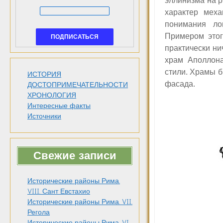
эллинизма на р
характер мех
понимания ло
Примером этог
практически ни
храм Аполлона
стили. Храмы б
ИСТОРИЯ
фасада.
ДОСТОПРИМЕЧАТЕЛЬНОСТИ
ХРОНОЛОГИЯ
Интересные факты
Источники
Свежие записи
Исторические районы Рима.
VIII. Сант Евстахио
Исторические районы Рима. VII.
Регола
Исторические районы Рима. VI.