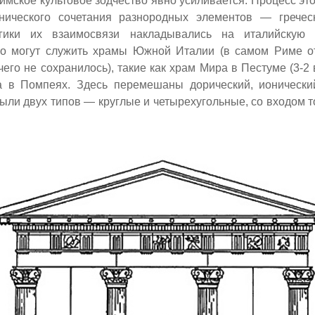
имское культовое зодчество явно усиливается. Процесс эт
анического сочетания разнородных элементов — грече
гики их взаимосвязи накладывались на италийскую 
о могут служить храмы Южной Италии (в самом Риме от
чего не сохранилось), такие как храм Мира в Пестуме (3-2 в
 в Помпеях. Здесь перемешаны дорический, ионически
ыли двух типов — круглые и четырехугольные, со входом т