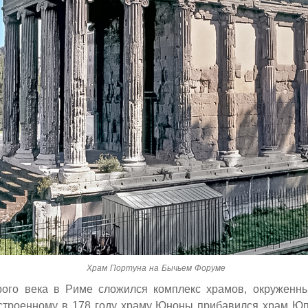
Храм Портуна на Бычьем Форуме
рого века в Риме сложился комплекс храмов, окруженн
остроенному в 178 году храму Юноны прибавился храм Юпи