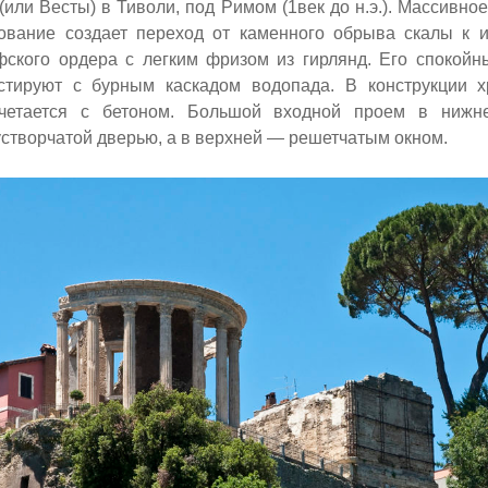
или Весты) в Тиволи, под Римом (1век до н.э.). Массивно
ование создает переход от каменного обрыва скалы к 
фского ордера с легким фризом из гирлянд. Его спокой
тируют с бурным каскадом водопада. В конструкции х
очетается с бетоном. Большой входной проем в нижн
створчатой дверью, а в верхней — решетчатым окном.