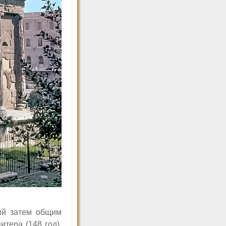
ый затем общим
тера (148 год),