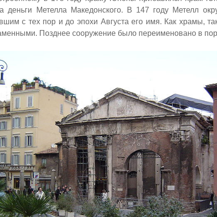
а деньги Метелла Македонского. В 147 году Метелл ок
вшим с тех пор и до эпохи Августа его имя. Как храмы, та
аменными. Позднее сооружение было переименовано в пор