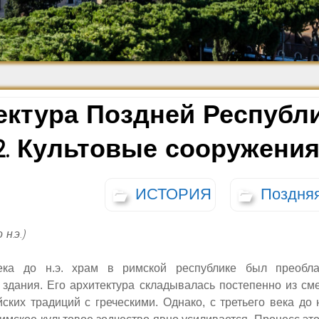
Средневековье
Возрождение и
Барокко
ектура Поздней Республи
2. Культовые сооружени
ИСТОРИЯ
Поздня
н.э.)
ека до н.э. храм в римской республике был преобл
 здания. Его архитектура складывалась постепенно из с
йских традиций с греческими. Однако, с третьего века до 