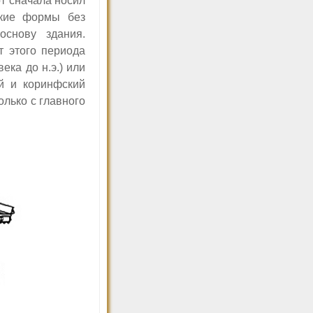
от сначала носил
ские формы без
основу здания.
 этого периода
ека до н.э.) или
й и коринфский
олько с главного