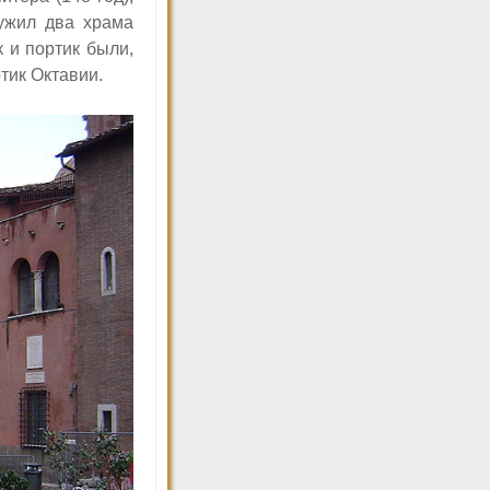
ружил два храма
к и портик были,
тик Октавии.