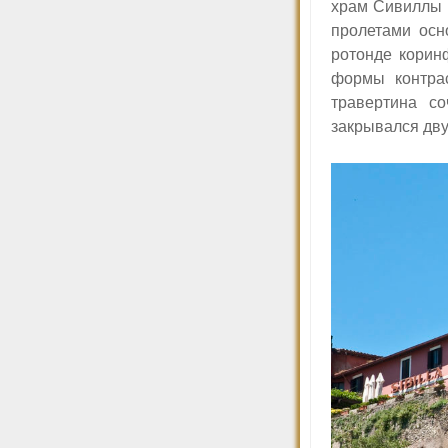
храм Сивиллы (
пролетами осн
ротонде корин
формы контрас
травертина с
закрывался дву