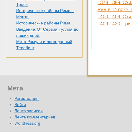
1378-1399. Схи
Треви
Рим в 14 веке. 
Исторические районы Рима. I
1400-1409. Схи
Монти.
Исторические районы Рима.
1409-1420. Три
Введение. От Сервия Туллия до
наших дней.
Мета Ромули и легендарный
Теребинт
Мета
Регистрация
Войти
Лента записей
Лента комментариев
WordPress.org