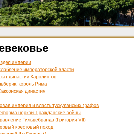
Средневековье
Возрождение и
Барокко
евековье
Раздел империи
Ослабление императорской власти
Закат династии Каролингов
Альберик, король Рима
 Саксонская династия
овая империя и власть тускуланских графов
Реформа церкви. Гражданские войны
равление Гильдебранда (Григория VII)
Первый крестовый поход