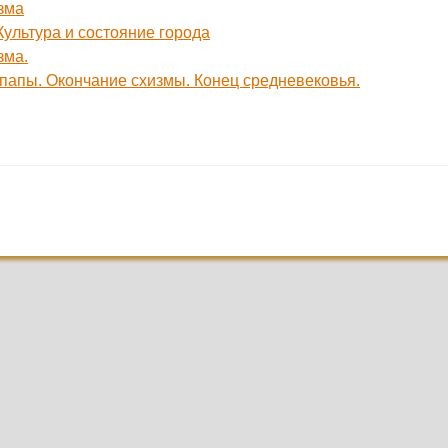
зма
Культура и состояние города
зма.
 папы. Окончание схизмы. Конец средневековья.