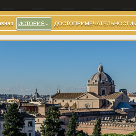
авная
ИСТОРИЯ
ДОСТОПРИМЕЧАТЕЛЬНОСТИ
Холмы и остров.
Предыстория
Районы
Царский период
Форумы, Площади,
(753-509 гг до н.э.)
Дороги
Ранняя Республика
Стадионы, Термы
(509-265 гг до н.э.)
Музеи
Поздняя Республика
(264-27 гг до н.э.)
Дохристианские
храмы
Империя. Принципат
(27 г до н.э. — 284 г
Христианские храмы,
н.э.)
базилики etc.
Империя. Доминат
Дворцы
(284-476 гг)
Арки, колонны и
Темные Века. Готы
обелиски
Темные Века.
Фонтаны
Экзархат