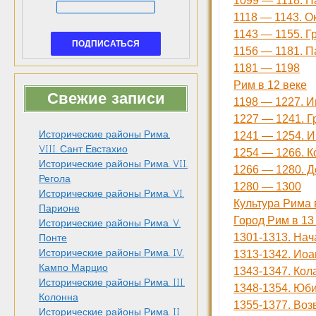
1099 — 1118. Па
1118 — 1143. О
1143 — 1155. Г
1156 — 1181. Па
1181 — 1198
Рим в 12 веке
Свежие записи
1198 — 1227. И
1227 — 1241. Г
Исторические районы Рима.
1241 — 1254. И
VIII. Сант Евстахио
1254 — 1266. К
Исторические районы Рима. VII.
1266 — 1280. 
Регола
1280 — 1300
Исторические районы Рима. VI.
Культура Рима 
Парионе
Город Рим в 13
Исторические районы Рима. V.
1301-1313. Нач
Понте
Исторические районы Рима. IV.
1313-1342. Иоа
Кампо Марцио
1343-1347. Кол
Исторические районы Рима. III.
1348-1354. Юби
Колонна
1355-1377. Во
Исторические районы Рима. II