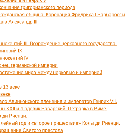
схалий II и Генрих V
кончание григорианского периода
ражданская община. Коронация Фридриха I Барбароссы
па Александр III
ннокентий III. Возрождение церковного государства.
ригорий IX
ннокентий IV
онец германской империи
Достижение мира между церковью и империей
в 13 веке
 веке
ало Авиньонского пленения и император Генрих VII.
нн XXII и Людовик Баварский. Петрарка в Риме.
а ди Риенци.
лейный год и «второе пришествие» Колы ди Риенци.
звращение Святого престола