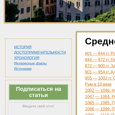
Средн
ИСТОРИЯ
ДОСТОПРИМЕЧАТЕЛЬНОСТИ
801 — 844 гг. 
ХРОНОЛОГИЯ
844 — 872 гг. 
Интересные факты
872 — 900 гг. 
Источники
901 — 954 гг. 
955 — 1002 гг.
Рим в 10 веке
Подписаться на
1002 — 1046. Н
статьи
1047 — 1064. 
1065 — 1085. П
Введите свой email:
1086 — 1099. 