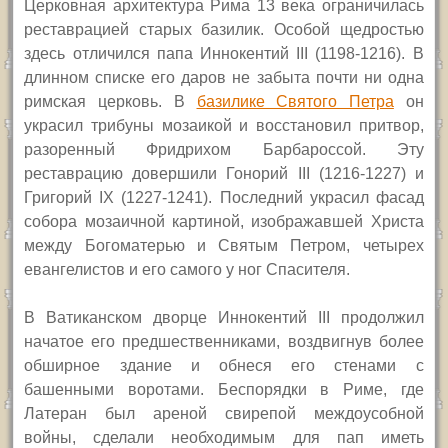
Церковная архитектура Рима 13 века ограничилась
реставрацией старых базилик. Особой щедростью
здесь отличился папа Иннокентий
III
(1198-1216).
В
длинном списке его даров не забыта почти ни одна
римская церковь.
В
базилике Святого Петра
он
украсил трибуны мозаикой
и восстановил притвор,
разоренный Фридрихом Барбароссой.
Эту
реставрацию довершили Гонорий III
(1216-1227)
и
Григорий IX
(1227-1241)
. Последний украсил фасад
собора мозаичной картиной, изображавшей Христа
между Богоматерью и
Святым
Петром, четырех
евангелистов и его самого у ног Спасителя.
В Ватиканском дворце Иннокентий III продолжил
начатое его предшественниками, воздвигнув более
обширное здание и обнеся его стенами с
башенными воротами. Беспорядки в Риме, где
Латеран был ареной свирепой междоусобной
войны, сделали необходимым для пап иметь