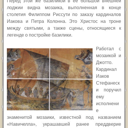
Перед этой же базиликой в ее большой внешней
лоджии видна мозаика, выполненная в конце
столетия Филиппом Риссути по заказу кардиналов
Иакова и Петра Колонна. Это Христос на троне
между святыми, а также сцены, относящиеся к
легенде о постройке базилики.
Работал с
мозаикой и
Джотто.
Кардинал
Иаков
Стефанеск
и поручил
ему
исполнени
е
знаменитой мозаики, известной под названием
«Навичелла», украшавшей ранее преддверие