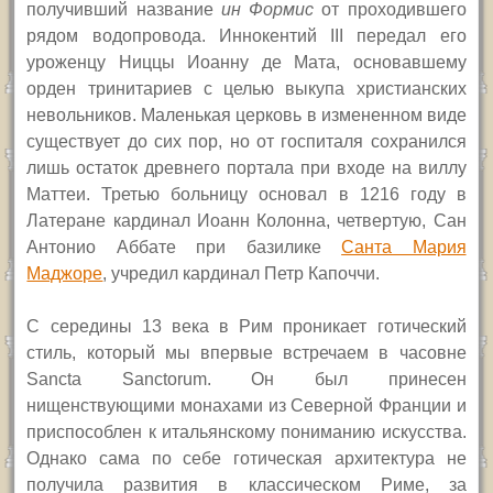
получивший название
ин Формис
от проходившего
рядом водопровода. Иннокентий III передал его
уроженцу Ниццы Иоанну де Мата, основавшему
орден тринитариев с целью выкупа христианских
невольников. Маленькая церковь в измененном виде
существует до сих пор, но от госпиталя сохранился
лишь остаток древнего портала при входе на виллу
Маттеи. Третью больницу основал в 1216 году в
Латеране кардинал Иоанн Колонна, четвертую, Сан
Антонио Аббате при базилике
Санта Мария
Маджоре
, учредил кардинал Петр Капоччи.
С середины 13 века в Рим проникает готический
стиль, который мы впервые встречаем в часовне
Sancta Sanctorum. Он был принесен
нищенствующими монахами из Северной Франции и
приспособлен к итальянскому пониманию искусства.
Однако сама по себе готическая архитектура не
получила развития в классическом Риме, за