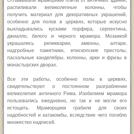
Отламывали мраморные плиты от античных зданий,
распиливали великолепные колонны, чтобы
получить материал для декоративных украшений,
особенно для полов в церквях, которые искусно
выкладывались кусками порфира, серпентина,
джиалло, белого и черного мрамора. Мозаикой
украшались реликварии, амвоны, алтари,
надгробные памятники, епископские престолы,
пасхальные канделябры, колонны, арки и фризы в
монастырских дворах.
Все эти работы, особенно полы в церквях,
свидетельствуют о постоянном разграблении
великолепия античного Рима. Изобилием мрамора
пользовались ежедневно, но так и не могли его
истощить. Мраморщики грабили для своих
надобностей и катакомбы, вследствие чего погибло
множество надписей.