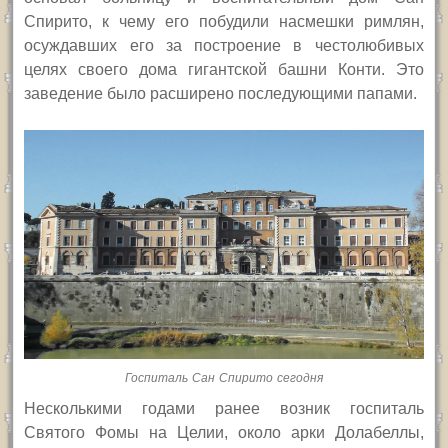
Спирито, к чему его побудили насмешки римлян,
осуждавших его за построение в честолюбивых
целях своего дома гигантской башни Конти. Это
заведение было расширено последующими папами.
Госпиталь Сан Спирито сегодня
Несколькими годами ранее возник госпиталь
Святого Фомы на Целии, около арки Долабеллы,