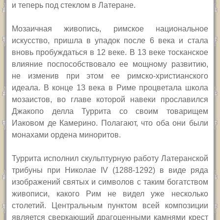
и теперь под стеклом в Латеране.
Мозаичная живопись, римское национальное
искусство, пришла в упадок после 6 века и стала
вновь пробуждаться в 12 веке. В 13 веке тосканское
влияние поспособствовало ее мощному развитию,
не изменив при этом ее римско-христианского
идеала. В конце 13 века в Риме процветала школа
мозаистов, во главе которой навеки прославился
Джакопо делла Туррита со своим товарищем
Иаковом де Камерино. Полагают, что оба они были
монахами ордена миноритов.
Туррита исполнил скульптурную работу Латеранской
трибуны при Николае IV (1288-1292) в виде ряда
изображений святых и символов с таким богатством
живописи, какого Рим не видел уже несколько
столетий. Центральным пунктом всей композиции
является сверкающий драгоценными камнями крест