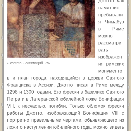
Джотто. Как
памятник
пребывани
я Чимабуэ
в Риме
можно
рассматри
вать
изображен
Джотто. Бонифаций VIII
ия римских
монументо
в и план города, находящийся в церкви Святого
Франциска в Ассизи. Джотто писал в Риме между
1298 и 1300 годами. Его фрески в базилике Святого
Петра и в Латеранской юбилейной ложе Бонифация
VIII, к несчастью, погибли. Только обломок фрески
работы Джотто, изображающий Бонифация VIII с
портретно правильными чертами, объявляющего из
ложи о наступлении юбилейного года, можно видеть