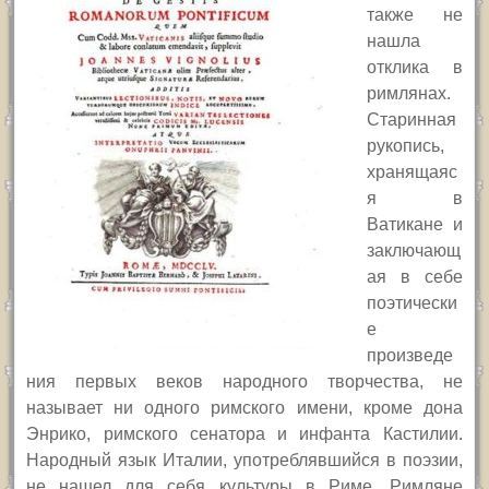
также не
нашла
отклика в
римлянах.
Старинная
рукопись,
хранящаяс
я в
Ватикане и
заключающ
ая в себе
поэтически
е
произведе
ния первых веков народного творчества, не
называет ни одного римского имени, кроме дона
Энрико, римского сенатора и инфанта Кастилии.
Народный язык Италии, употреблявшийся в поэзии,
не нашел для себя культуры в Риме. Римляне