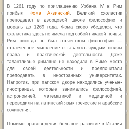
В 1261 году по приглашению Урбана
IV
в Рим
прибыл
Фома Аквинский
.
Великий схоластик
преподавал в дворцовой школе философию и
мораль до 1269
года.
Фома скоро убедился, что
схоластика здесь не имела под собой
никакой
почвы.
Рим никогда не был отечеством философии —
отвлеченное мышление оставалось чуждым людям
прав
а
и практической деятельности. Даже
талантливые римляне не находили в Риме места
для своей деятельности и предпочитали
преподавать в иностранных университетах.
Напротив, при папском дворе находились ученые-
иностранцы, которые занимались философией,
астрономией, математикой и медициной и
переводили на латинский язык греческие и арабские
сочинения.
П
омимо правоведения большое развитие в Италии