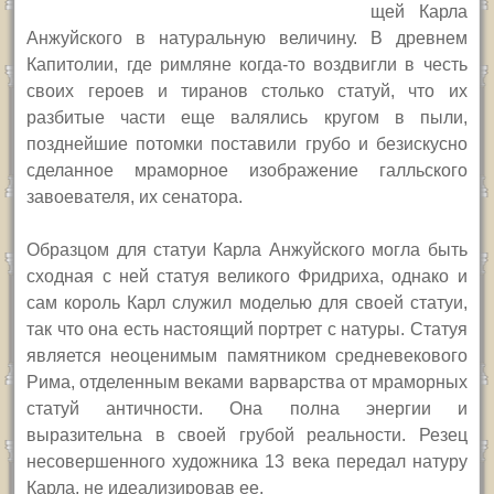
щей Карла
Анжуйского в натуральную величину. В древнем
Капитолии, где римляне когда-то воздвигли в честь
своих героев и тиранов столько статуй, что их
разбитые части еще валялись кругом в пыли,
позднейшие потомки поставили грубо и безискусно
сделанное мраморное изображение галльского
завоевателя, их сенатора.
Образцом для статуи Карла Анжуйского могла быть
сходная с ней статуя великого Фридриха, однако и
сам король Карл служил моделью для своей статуи,
так что она есть настоящий портрет с натуры. Статуя
является неоценимым памятником средневекового
Рима, отделенным веками варварства от мраморных
статуй античности. Она полна энергии и
выразительна в своей грубой реальности. Резец
несовершенного художника 13 века передал натуру
Карла, не идеализировав ее.