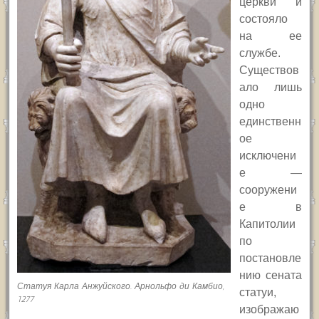
церкви и
состояло
на ее
службе.
Существов
ало лишь
одно
единственн
ое
исключени
е —
сооружени
е в
Капитолии
по
постановле
нию сената
Статуя Карла Анжуйского. Арнольфо ди Камбио,
статуи,
1277
изображаю