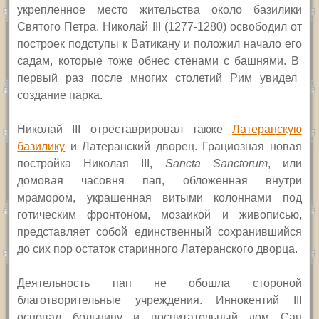
укрепленное место жительства около базилики
Святого Петра. Николай
III
(1277-1280)
освободил от
построек подступы к Ватикану и положил начало
его
садам, которые
тоже
обнес стенами с башнями.
В
первый раз после многих столетий Рим
у
видел
создание
парка.
Николай
III
отреставрировал также
Латеранскую
базилику
и Латеранский дворец.
Грациозная новая
постройка Николая III,
Sancta Sanctorum
,
или
домовая часовня пап,
обложенная внутри
мрамором, украшенная витыми колоннами под
готическим фронтоном, мозаикой и живописью,
представляет
собой
единственный сохранившийся
до сих пор остаток старинного Латеранского дворца.
Деятельность пап не обошла стороной
благотворительные учреждения. Иннокентий III
основал больницу и воспитательный дом Сан