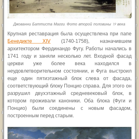
Джованни Баттиста Магги. Фото второй половины 19 века
К
рупная реставрация была осуществлена при папе
Бенедикте
XIV
(1740-1758), назначившем
архитектором Фердинандо Фугу. Работы начались в
1741 году и заняли несколько лет.
Входной фасад
церкви уже более века находился в
неудовлетворительном состоянии, и Фуга выстроил
еще один пятиэтажный блок слева от фасада,
соответствующий блоку Понцио справа. Для этого он
разрушил двухэтажный средневековый блок, в
котором проживали каноники. Оба блока (Фуги и
Понцио) были соединены с новым фасадом,
построенным перед старым.