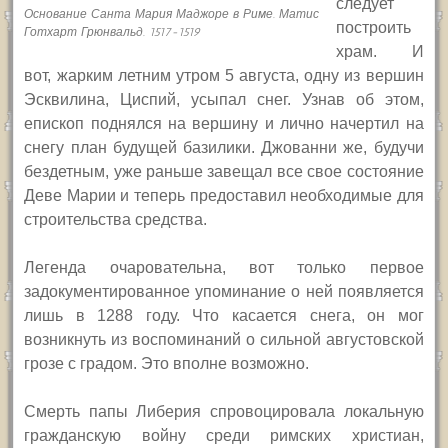
следует
Основание Санта Мария Маджоре в Риме. Матис
построить
Готхарт Грюнвальд. 1517-1519
храм. И
вот, жарким летним утром 5 августа, одну из вершин
Эсквилина, Циспий, усыпал снег. Узнав об этом,
епископ поднялся на вершину и лично начертил на
снегу план будущей базилики. Джованни же, будучи
бездетным, уже раньше завещал все свое состояние
Деве Марии и теперь предоставил необходимые для
строительства средства.
Легенда очаровательна, вот только первое
задокументированное упоминание о ней появляется
лишь в 1288 году. Что касается снега, он мог
возникнуть из воспоминаний о сильной августовской
грозе с градом. Это вполне возможно.
Смерть папы Либерия спровоцировала локальную
гражданскую войну среди римских христиан,