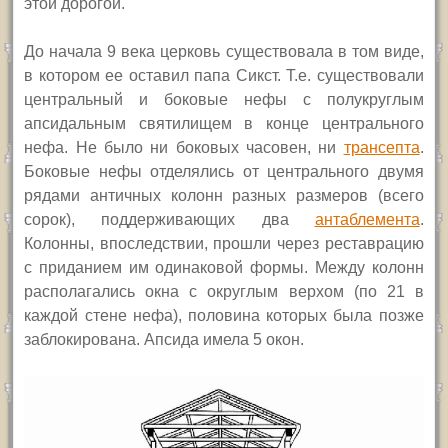
этой дорогой.
Д
о начала 9 века церковь существовала в том виде,
в котором ее оставил папа Сикст. Т.е. существовали
центральный и боковые нефы с полукруглым
апсидальным святилищем в конце центрального
нефа. Не было ни боковых часовен, ни
трансепта
.
Боковые нефы отделялись от центрального двумя
рядами античных колонн разных размеров (всего
сорок), поддерживающих два
антаблемента
.
Колонны, впоследствии, прошли через реставрацию
с приданием им одинаковой формы. Между колонн
располагались окна с округлым верхом (по 21 в
каждой стене нефа), половина которых была позже
заблокирована. Апсида имела 5 окон.