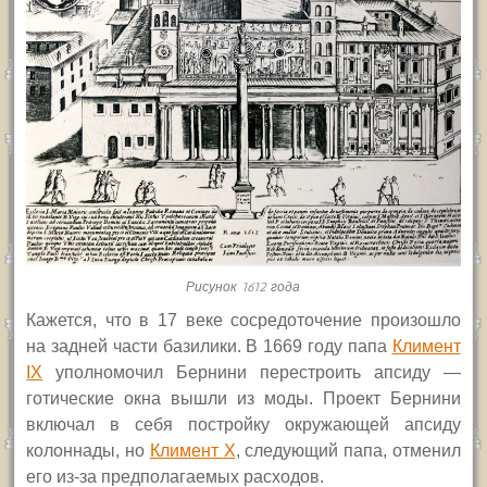
Рисунок 1612 года
К
ажется, что в 17 веке сосредоточение произошло
на задней части базилики. В 1669 году папа
Климент
IX
уполномочил Бернини перестроить апсиду —
готические окна вышли из моды.
Проект Бернини
включал в себя постройку окружающей апсиду
колоннады, но
Климент
X
,
следующий папа, отменил
его из-за предполагаемых расходов.