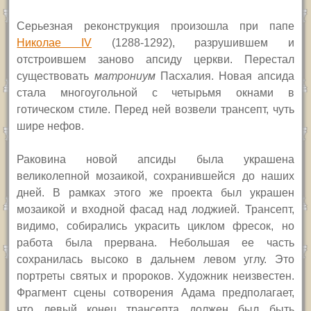
Серьезная реконструкция произошла при папе
Николае
IV
(1288-1292), разрушившем и
отстроившем заново апсиду церкви. Перестал
существовать
матрониум
Пасхалия. Новая апсида
стала многоугольной с четырьмя окнами в
готическом стиле. Перед ней возвели трансепт, чуть
шире нефов.
Раковина новой апсиды была украшена
великолепной мозаикой, сохранившейся до наших
дней. В рамках этого же проекта был украшен
мозаикой и входной фасад над лоджией. Трансепт,
видимо, собирались украсить циклом фресок, но
работа была прервана. Небольшая ее часть
сохранилась высоко в дальнем левом углу. Это
портреты святых и пророков. Художник неизвестен.
Фрагмент сцены сотворения Адама предполагает,
что левый конец трансепта должен был быть