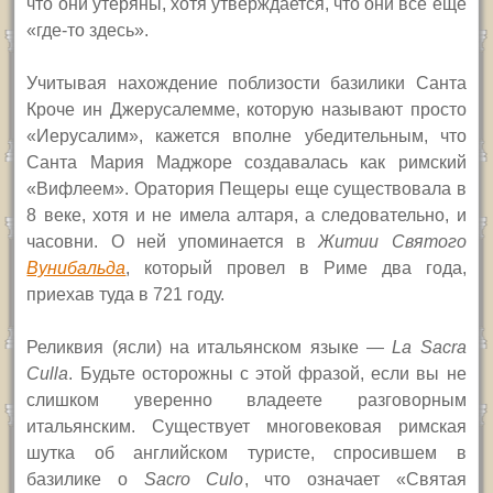
что они утеряны, хотя утверждается, что они все еще
«где-то здесь».
Учитывая нахождение поблизости базилики Санта
Кроче ин Джерусалемме, которую называют просто
«Иерусалим», кажется вполне убедительным, что
Санта Мария Маджоре создавалась как римский
«Вифлеем». Оратория Пещеры еще существовала в
8 веке, хотя и не имела алтаря, а следовательно, и
часовни. О ней упоминается в
Житии Святого
Вунибальда
, который провел в Риме два года,
приехав туда в 721 году.
Реликвия (ясли) на итальянском языке —
La Sacra
Culla
.
Будьте осторожны с этой фразой, если вы не
слишком уверенно владеете разговорным
итальянским. Существует многовековая римская
шутка об английском туристе, спросившем в
базилике о
Sacro Culo
,
что означает «Святая