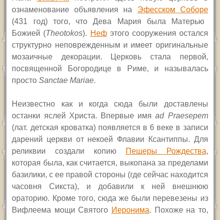
ознаменование объявления на
Эфесском Соборе
(431 год)
того, что Дева Мария была Матерью
Божией (
Theotokos
).
Неф
этого сооружения остался
структурно неповрежденным и имеет оригинальные
мозаичные декорации. Церковь стала первой,
посвященной Богородице в Риме, и называлась
просто
Sanctae Mariae
.
Неизвестно как и когда сюда были доставлены
останки яслей Христа. Впервые имя
ad Praesepem
(лат. детская кроватка) появляется в 6 веке в записи
дарений церкви от некоей Флавии Ксантиппы. Для
реликвии создали копию
Пещеры Рождества
,
которая была, как считается, выкопана за пределами
базилики, с ее правой стороны (где сейчас находится
часовня Сикста), и добавили к ней внешнюю
ораторию. Кроме того, сюда же были перевезены из
Вифлеема мощи Святого
Иеронима
. Похоже на то,