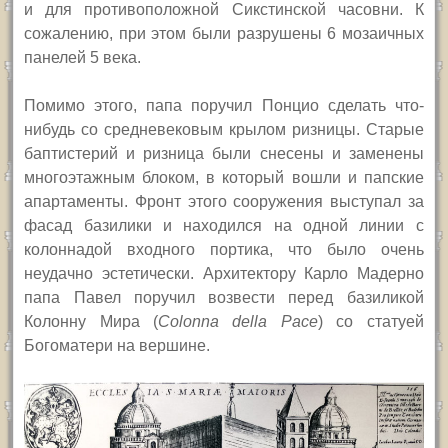
и для противоположной Сикстинской часовни. К
сожалению, при этом были разрушены 6 мозаичных
панелей 5 века.
Помимо этого, папа поручил Понцио сделать что-
нибудь со средневековым крылом ризницы. Старые
баптистерий и ризница были снесены и заменены
многоэтажным блоком, в который вошли и папские
апартаменты. Фронт этого сооружения выступал за
фасад базилики и находился на одной линии с
колоннадой входного портика, что было очень
неудачно эстетически.
Архитектору Карло Мадерно
папа Павел поручил возвести
перед базиликой
Колонну Мира (
Colonna della Pace
) со статуей
Богоматери на вершине.