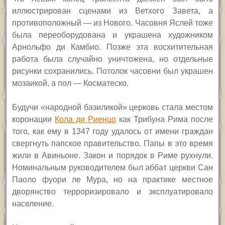
иллюстрирован сценами из Ветхого Завета, а
противоположный — из Нового. Часовня Яслей тоже
была переоборудована и украшена художником
Арнольфо ди Камбио. Позже эта восхитительная
работа была случайно уничтожена, но отдельные
рисунки сохранились. Потолок часовни был украшен
мозаикой, а пол — Косматеско.
Будучи «народной базиликой» церковь стала местом
коронации
Кола ди Риенцо
как Трибуна Рима после
того, как ему в 1347 году удалось от имени граждан
свергнуть папское правительство. Папы в это время
жили в Авиньоне. Закон и порядок в Риме рухнули.
Номинальным руководителем был аббат церкви Сан
Паоло фуори ле Мура, но на практике местное
дворянство терроризировало и эксплуатировало
население.