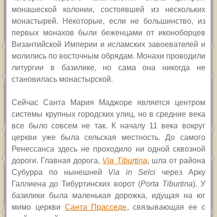
монашеской колонии, состоявшей из нескольких
монастырей. Некоторые, если не большинство, из
первых монахов были беженцами от иконоборцев
Византийской Империи и исламских завоевателей и
молились по восточным обрядам. Монахи проводили
литургии в базилике, но сама она никогда не
становилась монастырской.
Сейчас Санта Мария Маджоре является центром
системы крупных городских улиц, но в средние века
все было совсем не так. К началу 11 века вокруг
церкви уже была сельская местность. До самого
Ренессанса здесь не проходило ни одной сквозной
дороги. Главная дорога,
Via Tiburtina
,
шла от района
Субурра по нынешней
Via in Selci
через Арку
Галлиена до Тибуртинских ворот
(
Porta Tiburtina
). У
базилики была маленькая дорожка, идущая на юг
мимо церкви
Санта Прасседе
, связывающая ее с