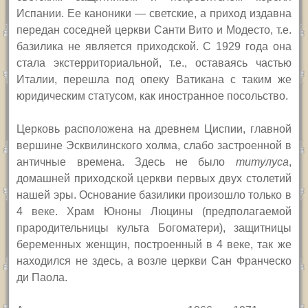
Испании. Ее каноники — светские, а приход издавна
передан соседней церкви Санти Вито и Модесто, т.е.
базилика не является приходской. С 1929 года она
стала экстерриториальной, т.е., оставаясь частью
Италии, перешла под опеку Ватикана с таким же
юридическим статусом, как иностранное посольство.
Церковь расположена на древнем Циспии, главной
вершине Эсквилинского холма, слабо застроенной в
античные времена. Здесь не было
титулуса
,
домашней приходской церкви первых двух столетий
нашей эры. Основание базилики произошло только в
4 веке. Храм Юноны Люцины (предполагаемой
прародительницы культа Богоматери), защитницы
беременных женщин, построенный в 4 веке, так же
находился не здесь, а возле церкви Сан Франческо
ди Паола.