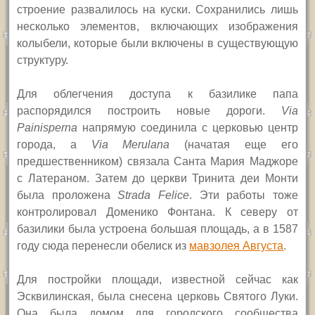
строение развалилось
на куски
.
Сохранились лишь
несколько элементов, включающих изображения
колыбели, которые были включены в существующую
структуру.
Для облегчения доступа к базилике папа
распорядился построить новые дороги.
Via
Painisperna
напрямую соединила с церковью центр
города, а
Via Merulana
(начатая еще его
предшественником) связала Санта Мария Маджоре
с Латераном. Затем до церкви Тринита деи Монти
была проложена
Strada Felice
.
Эти работы тоже
контролировал Доменико Фонтана. К северу от
базилики была устроена большая площадь, а в 1587
году сюда перенесли обелиск из
мавзолея Августа
.
Для постройки площади, известной сейчас как
Эсквилинская, была снесена церковь Святого Луки.
Она была домом для городского сообщества