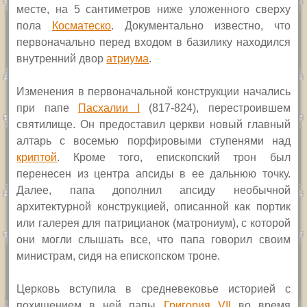
месте, на 5 сантиметров ниже уложенного сверху
пола
Косматеско
. Документально известно, что
первоначально перед входом в базилику находился
внутренний двор
атриума
.
Изменения в первоначальной конструкции начались
при папе
Пасхалии
I
(817-824), перестроившем
святилище. Он предоставил церкви новый главный
алтарь с восемью порфировыми ступенями над
криптой
. Кроме того, епископский трон был
перенесен из центра апсиды в ее дальнюю точку.
Далее, папа дополнил апсиду необычной
архитектурной конструкцией, описанной как портик
или галерея для патрицианок (матрониум), с которой
они могли слышать все, что папа говорил своим
министрам, сидя на епископском троне.
Церковь вступила в средневековье историей с
похищением в ней папы
Григория
VII
во время