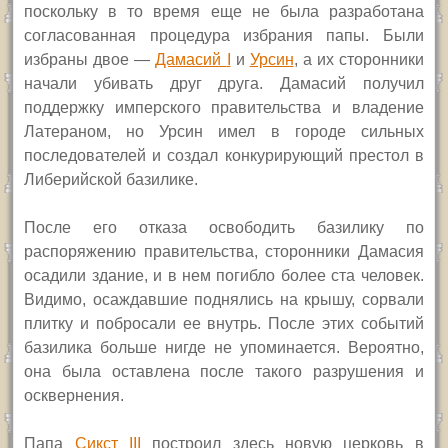
поскольку в то время еще не была разработана
согласованная процедура избрания папы. Были
избраны двое —
Дамасий
I
и
Урсин
, а их сторонники
начали убивать друг друга. Дамасий получил
поддержку имперского правительства и владение
Латераном, но Урсин имел в городе сильных
последователей и создал конкурирующий престол в
Либерийской базилике.
После его отказа освободить базилику по
распоряжению правительства, сторонники Дамасия
осадили здание, и в нем погибло более ста человек.
Видимо, осаждавшие поднялись на крышу, сорвали
плитку и побросали ее внутрь. После этих событий
базилика больше нигде не упоминается. Вероятно,
она была оставлена после такого разрушения и
осквернения.
Папа
Сикст
III
построил здесь новую церковь в