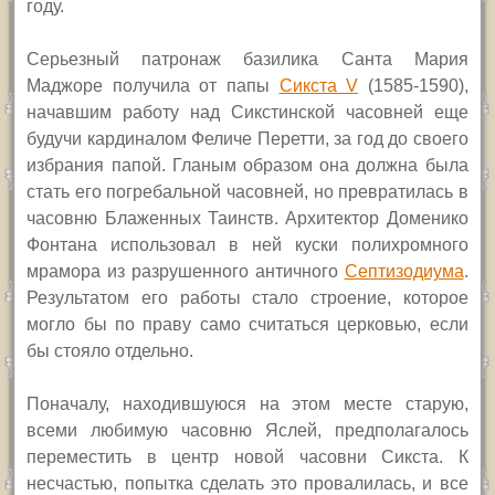
году.
Серьезный патронаж базилика Санта Мария
Маджоре получила от папы
Сикста
V
(1585-1590),
начавшим работу над Сикстинской часовней еще
будучи кардиналом Феличе Перетти, за год до своего
избрания папой.
Гланым образом она должна была
стать его погребальной часовней, но превратилась в
часовню Блаженных Таинств. Архитектор Доменико
Фонтана использовал в ней куски полихромного
мрамора из разрушенного античного
Септизодиума
.
Результатом его работы стало строение, которое
могло бы по праву само считаться церковью, если
бы стояло отдельно.
Поначалу, находившуюся на этом месте старую,
всеми любимую часовню Яслей, предполагалось
переместить в центр новой часовни Сикста. К
несчастью, попытка сделать это провалилась, и все