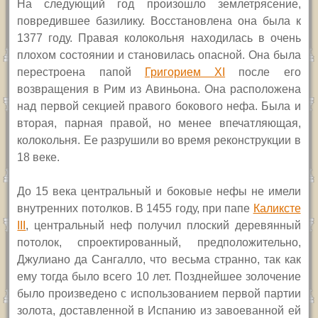
На следующий год произошло землетрясение,
повредившее базилику. Восстановлена она была к
1377 году. Правая колокольня находилась в очень
плохом состоянии и становилась опасной. Она была
перестроена папой
Григорием
XI
после его
возвращения в Рим из Авиньона. Она расположена
над первой секцией правого бокового нефа. Была и
вторая, парная правой, но менее впечатляющая,
колокольня.
Ее разрушили во время реконструкции в
18 веке.
Д
о 15 века центральный и боковые нефы не имели
внутренних потолков. В 1455 году, при папе
Каликсте
III
,
центральный неф получил плоский деревянный
потолок, спроектированный, предположительно,
Джулиано да Сангалло, что весьма странно, так как
ему тогда было всего 10 лет. Позднейшее золочение
было произведено с использованием первой партии
золота, доставленной в Испанию из завоеванной ей