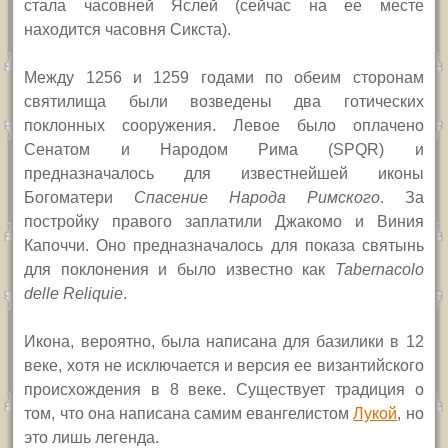
стала часовней Яслей (сейчас на ее месте
находится часовня Сикста).
Между 1256 и 1259 годами по обеим сторонам
святилища были возведены два готических
поклонных сооружения. Левое было оплачено
Сенатом и Народом Рима
(SPQR
) и
предназначалось для известнейшей иконы
Богоматери
Спасение Народа Римского
. За
постройку правого заплатили Джакомо и Виния
Капоччи. Оно предназначалось для показа святынь
для поклонения и было известно как
Tabernacolo
delle Reliquie
.
Икона, вероятно, была написана для базилики в 12
веке, хотя не исключается и версия ее византийского
происхождения в 8 веке. Существует традиция о
том, что она написана самим евангелистом
Лукой
, но
это лишь легенда.