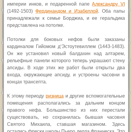
империи инков, и подаренной папе
Александру
VI
(1492-1503)
Фердинандом и Изабеллой
.
Оба папы
принадлежали к семье Борджиа, и ее геральдика
представлена на потолке.
Потолки для боковых нефов были заказаны
кардиналом Гийомом д
‘
Эстоутевиллем (1443-1483).
Он же установил новый балдахин над алтарем,
рельефные панели которого теперь украшают стену
апсиды. В ходе этих же работ были открыты два
входа, окружающие апсиду, и устроены часовни в
концах трансепта.
К этому периоду
ризница
и другие вспомогательные
помещения располагались за дальним концом
правого нефа. Большинство из них перестали
существовать, но сохранилась бывшая часовня
Святого Михаила, ставшая магазином. Здесь
остались фрески школы Пьеро делла Франческа. Это