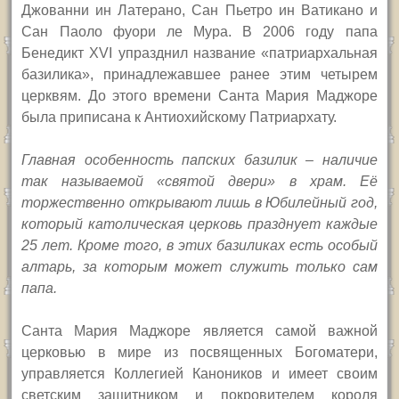
Джованни ин Латерано, Сан Пьетро ин Ватикано и
Сан Паоло фуори ле Мура. В 2006 году папа
Бенедикт
XVI
упразднил название «патриархальная
базилика», принадлежавшее ранее этим четырем
церквям. До этого времени Санта Мария Маджоре
была приписана к Антиохийскому Патриархату.
Главная особенность папских базилик – наличие
так называемой «святой двери» в храм. Её
торжественно открывают лишь в Юбилейный год,
который католическая церковь празднует каждые
25 лет. Кроме того, в этих базиликах есть особый
алтарь, за которым может служить только сам
папа.
Санта Мария Маджоре является самой важной
церковью в мире из посвященных Богоматери,
управляется Коллегией Каноников и имеет своим
светским защитником и покровителем короля