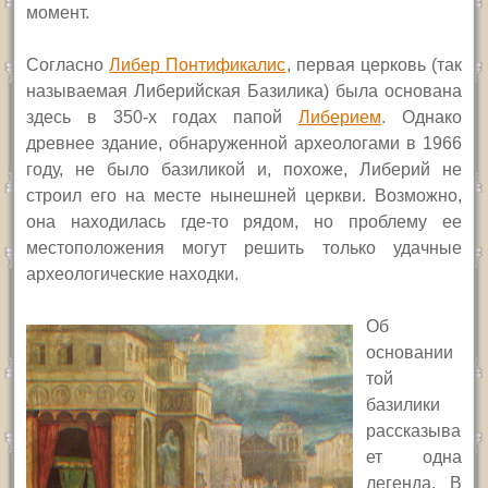
момент.
Согласно
Либер Понтификалис
, первая церковь (так
называемая Либерийская Базилика) была основана
здесь в 350-х годах папой
Либерием
. Однако
древнее здание, обнаруженной археологами в 1966
году, не было базиликой и, похоже, Либерий не
строил его на месте нынешней церкви. Возможно,
она находилась где-то рядом, но проблему ее
местоположения могут решить только удачные
археологические находки.
Об
основании
той
базилики
рассказыва
ет одна
легенда. В