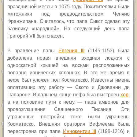
праздничной мессы в 1075 году. Похитителями были
мятежники под предводительством Ченчио
Франжипана.
Считалось, что папа Сикст сделал эту
базилику «народной».
На следующий день папа
Григорий
VII
был спасен.
В правление папы
Евгения
III
(1145-1153) была
добавлена новая внешняя входная лоджия с
односкатной крышей на восьми расположенных
попарно ионических колоннах. В это же время в
нефе был уложен пол Косматеско. Известны имена
оплативших эту работу — Ското и Джованни ди
Папароне. В дальнем конце нефа был выстроен
хор
,
а на половине пути к нему — пара амвонов для
провозглашения Священного Писания. Эти
утраченные постройки тоже были украшены
Косматеско. Внешняя оратория Вифлеема была
перестроена при папе
Иннокентии
III
(
1198-1216) и