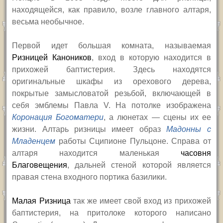
находящейся, как правило, возле главного алтаря,
весьма необычное.
Первой идет большая комната, называемая
Ризницей Каноников
, вход в которую находится в
прихожей баптистерия. Здесь находятся
оригинальные шкафы из орехового дерева,
покрытые замысловатой резьбой, включающей в
себя эмблемы Павла
V.
На потолке изображена
Коронация Богоматери
, а люнетах — сцены их ее
жизни. Алтарь ризницы имеет образ
Мадонны с
Младенцем
работы Сципионе Пульцоне. Справа от
алтаря находится маленькая
часовня
Благовещения
, дальней стеной которой является
правая стена входного портика базилики.
Малая Ризница
так же имеет свой вход из прихожей
баптистерия, на притолоке которого написано