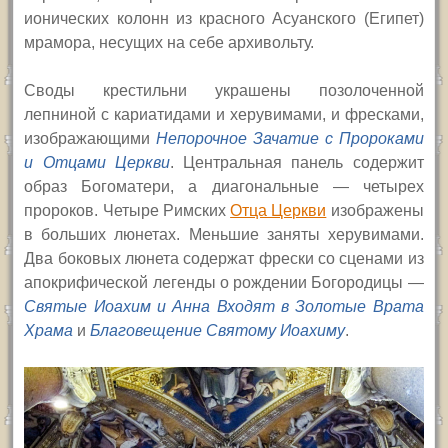
ионических колонн из красного Асуанского (Египет)
мрамора, несущих на себе архивольту.
Своды крестильни украшены позолоченной
лепниной с кариатидами и херувимами, и фресками,
изображающими
Непорочное Зачатие с Пророками
и
Отцами Церкви
. Центральная панель содержит
образ Богоматери, а диагональные — четырех
пророков. Четыре Римских
Отца Церкви
изображены
в больших люнетах. Меньшие заняты херувимами.
Два боковых люнета содержат фрески со сценами из
апокрифической легенды о рождении Богородицы —
Святые Иоахим и Анна Входят в Золотые Врата
Храма
и
Благовещение Святому Иоахиму
.