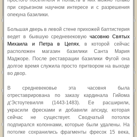
при серьезном научном интересе и с разрешения
опекуна базилики.
Большая дверь в левой стене прихожей баптистерия
ведет в бывшую средневековую
часовню Святых
Михаила и Петра в Цепях
, в которой сейчас
расположен магазин базилики Санта Мария
Маджоре. После реставрации базилики Фугой она
долгое время служила просто притвором на выходе
во двор.
В средневековье эта часовня была
отреставрирована по заказу кардинала Гийома
д
‘
Эстоутевилля (1443-1483). Ее расширили,
украсили фресками и добавили апсиду, которая
сейчас не существует. Сводчатый потолок
подпирался колоннами, которые были удалены. На
потолке сохранились фрагменты фресок 15 века,