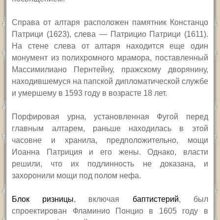
Справа от алтаря расположен памятник Констанцо
Патрици (1623), слева — Патрицио Патрици (1611).
На стене слева от алтаря находится еще один
монумент из полихромного мрамора, поставленный
Массимилиано Пернтейну, пражскому дворянину,
находившемуся на папской дипломатической службе
и умершему в 1593 году в возрасте 18 лет.
Порфировая урна, установленная Фугой перед
главным алтарем, раньше находилась в этой
часовне и хранила, предположительно, мощи
Иоанна Патриция и его жены. Однако, власти
решили, что их подлинность не доказана, и
захоронили мощи под полом нефа.
Блок ризницы
, включая
баптистерий
, был
спроектирован Фламинио Понцио в 1605 году в