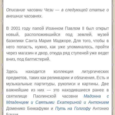
Описание часовни Чези — в следующей статье о
внешних часовнях.
В 2001 году папой Иоанном Павлом
II
был открыт
новый, расположившийся под землей, музей
базилики Санта Мария Маджоре. Для того, чтобы в
него попасть, нужно, как уже упоминалось, пройти
через магазин и двор, откуда ряд ступеней уже ведет
вниз, под баптистерий.
Здесь находится коллекция литургических
предметов, таких как реликварии и облачения. Есть и
музыкальные партитуры, рукописи и картины. Две
важнейшие из них — это находившиеся ранее в
святилище Паолинской часовни
Мадонна с
Младенцем и Святыми Екатериной и Антонием
Доменико Беккафуми и
Путь на Голгофу
Антонио
Бацци.