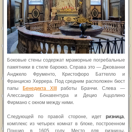
Боковые стены содержат мраморные погребальные
памятники в стиле барокко. Справа это — Джованни
Анджело Фрументо, Кристофоро Баттелло и
Франциско Херрера. Под средним расположен бюст
папы
Бенедикта
XIII
работы Браччи. Слева —
Алессандро Бонавентура и Децио Аццолино
Фирмано с окном между ними.
Следующей по правой стороне, идет
ризница
,
комплекс из четырех комнат в блоке, построенном
Понцио в 1605 году. Место для ризницы,