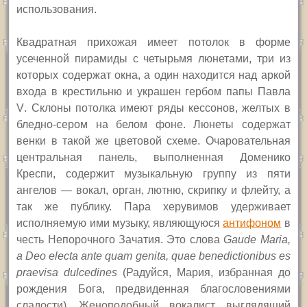
использования.
Квадратная прихожая имеет потолок в форме
усеченной пирамиды с четырьмя люнетами, три из
которых содержат окна, а один находится над аркой
входа в крестильню и украшен гербом папы Павла
V
. Склоны потолка имеют ряды кессонов, желтых в
бледно-сером на белом фоне. Люнеты содержат
венки в такой же цветовой схеме. Очаровательная
центральная панель, выполненная Доменико
Креспи, содержит музыкальную группу из пяти
ангелов — вокал, орган, лютню, скрипку и флейту, а
так же публику. Пара херувимов удерживает
исполняемую ими музыку, являющуюся
антифоном
в
честь Непорочного Зачатия. Это слова
Gaude Maria,
a Deo electa ante quam genita, quae benedictionibus es
praevisa dulcedines
(Радуйся, Мария, избранная до
рождения Бога, предвиденная благословениями
сладости). Женоподобный вокалист, выглядящий