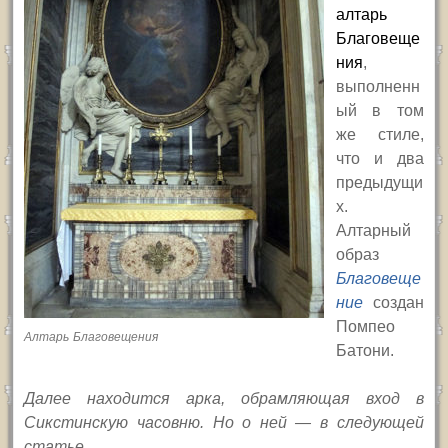
алтарь
Благовеще
ния
,
выполненн
ый в том
же стиле,
что и два
предыдущи
х.
Алтарный
образ
Благовеще
ние
создан
Помпео
Алтарь Благовещения
Батони.
Далее находится арка, обрамляющая вход в
Сикстинскую часовню. Но о ней — в следующей
статье.