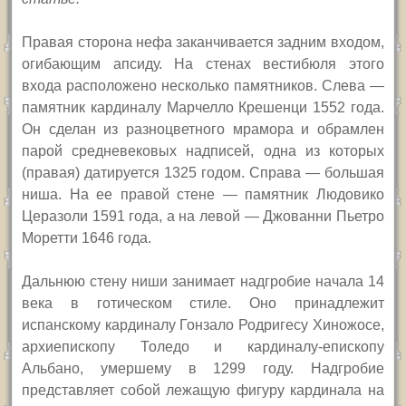
Правая сторона нефа заканчивается задним входом,
огибающим апсиду. На стенах вестибюля этого
входа расположено несколько памятников. Слева —
памятник кардиналу Марчелло Крешенци 1552 года.
Он сделан из разноцветного мрамора и обрамлен
парой средневековых надписей, одна из которых
(правая) датируется 1325 годом. Справа — большая
ниша. На ее правой стене — памятник Людовико
Церазоли 1591 года, а на левой — Джованни Пьетро
Моретти 1646 года.
Дальнюю стену ниши занимает надгробие начала 14
века в готическом стиле. Оно принадлежит
испанскому кардиналу Гонзало Родригесу Хиножосе,
архиепископу Толедо и кардиналу-епископу
Альбано, умершему в 1299 году. Надгробие
представляет собой лежащую фигуру кардинала на