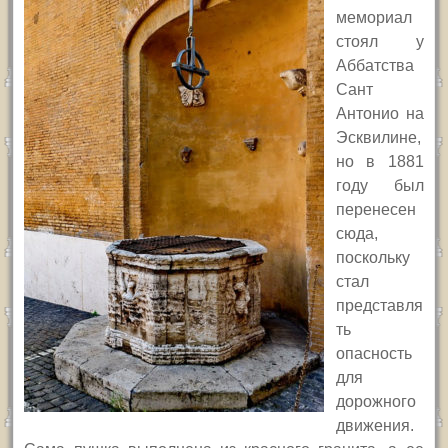
мемориал
стоял у
Аббатства
Сант
Антонио на
Эсквилине,
но в 1881
году был
перенесен
сюда,
поскольку
стал
представля
ть
опасность
для
дорожного
движения.