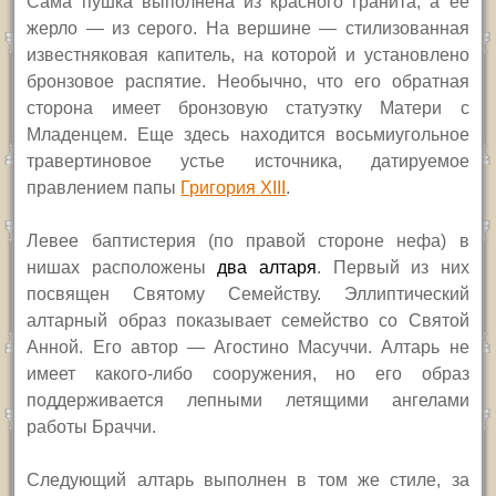
Сама пушка выполнена из красного гранита, а ее
жерло — из серого. На вершине — стилизованная
известняковая капитель, на которой и установлено
бронзовое распятие. Необычно, что его обратная
сторона имеет бронзовую статуэтку Матери с
Младенцем. Еще здесь находится восьмиугольное
травертиновое устье источника, датируемое
правлением папы
Григория
XIII
.
Левее баптистерия (по правой стороне нефа) в
нишах расположены
два алтаря
. Первый из них
посвящен Святому Семейству. Эллиптический
алтарный образ показывает семейство со Святой
Анной. Его автор — Агостино Масуччи. Алтарь не
имеет какого-либо сооружения, но его образ
поддерживается лепными летящими ангелами
работы Браччи.
Следующий алтарь выполнен в том же стиле, за