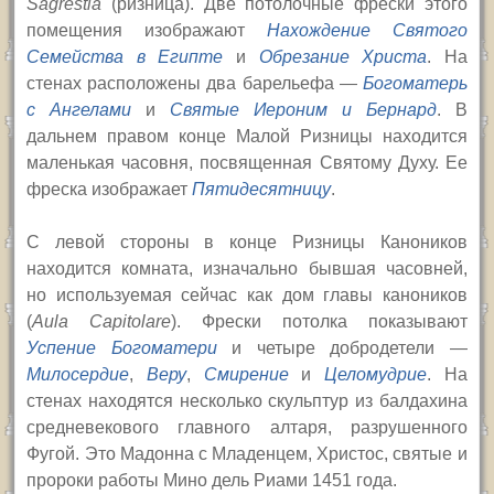
Sagrestia
(ризница). Две потолочные фрески этого
помещения изображают
Нахождение Святого
Семейства в Египте
и
Обрезание Христа
. На
стенах расположены два барельефа —
Богоматерь
с Ангелами
и
Святые Иероним и Бернард
. В
дальнем правом конце Малой Ризницы находится
маленькая часовня, посвященная Святому Духу. Ее
фреска изображает
Пятидесятницу
.
С левой стороны в конце Ризницы Каноников
находится комната, изначально бывшая часовней,
но используемая сейчас как дом главы каноников
(
Aula Capitolare
). Фрески потолка показывают
Успение Богоматери
и четыре добродетели —
Милосердие
,
Веру
,
Смирение
и
Целомудрие
. На
стенах находятся несколько скульптур из балдахина
средневекового главного алтаря, разрушенного
Фугой. Это Мадонна с Младенцем, Христос, святые и
пророки работы Мино дель Риами 1451 года.