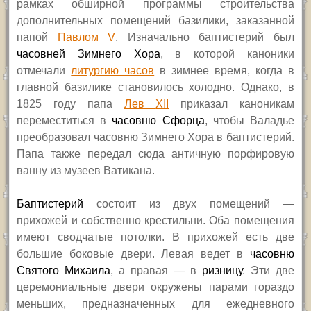
рамках обширной программы строительства
дополнительных помещений базилики, заказанной
папой
Павлом
V
.
Изначально баптистерий был
часовней Зимнего Хора
, в которой каноники
отмечали
литургию часов
в зимнее время, когда в
главной базилике становилось холодно. Однако, в
1825 году папа
Лев
XII
приказал каноникам
переместиться в
часовню Сфорца
, чтобы Валадье
преобразовал часовню Зимнего Хора в баптистерий.
Папа также передал сюда античную порфировую
ванну из музеев Ватикана.
Баптистерий
состоит из двух помещений —
прихожей и собственно крестильни. Оба помещения
имеют сводчатые потолки. В прихожей есть две
большие боковые двери. Левая ведет в
часовню
Святого Михаила
, а правая — в
ризницу
. Эти две
церемониальные двери окружены парами гораздо
меньших, предназначенных для ежедневного