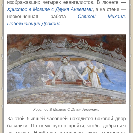
изображавших четырех евангелистов. В люнете —
Христос в Могиле с Двумя Ангелами
, а на стене —
неоконченная работа
Святой Михаил,
Побеждающий Дракона
.
Христос В Могиле С Двумя Ангелами
За этой бывшей часовней находится боковой двор
базилики. По нему нужно пройти, чтобы добраться
до музея. Наиболее интересен здесь мемориал,