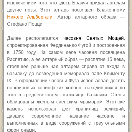
исключением того, что здесь Браччи придал ангелам
другие позы. Этот алтарь посвящен Блаженному
Николо Альбергати
. Автор алтарного образа —
Стефано Поцци.
Далее располагается
часовня Святых Мощей
,
спроектированная Фердинандо Фугой и построенная
в 1750 году. На самом деле часовня посвящена
Распятию, а ее алтарный образ — распятие 15 века,
стоявшее раньше над алтарем справа от входа в
базилику до возведения мемориала папе Клименту
IX.
В оформлении часовни Фуга использовал десять
порфировых коринфских колонн, находившихся до
того в средневековом святилище базилики. Стены
облицованы желтым сиенским мрамором. Этот же
камень использован для хранилищ реликвий,
давших современное название часовне и
выполненных в виде сооружений с треугольными
фронтонами.