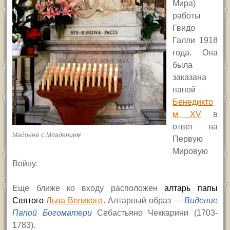
Мира)
работы
Гвидо
Галли 1918
года. Она
была
заказана
папой
Бенедикто
м
XV
в
ответ на
Мадонна с Младенцем
Первую
Мировую
Войну.
Еще ближе ко входу расположен
алтарь папы
Святого
Льва Великого
.
Алтарный образ —
Видение
Папой Богоматери
Себастьяно Чеккарини (1703-
1783).