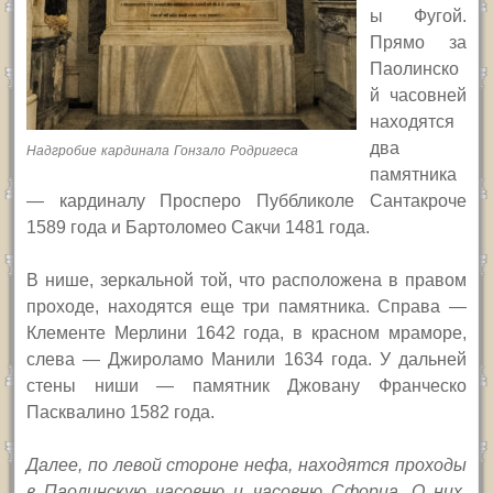
ы Фугой.
Прямо за
Паолинско
й часовней
находятся
два
Надгробие кардинала Гонзало Родригеса
памятника
— кардиналу Просперо Пуббликоле Сантакроче
1589 года и Бартоломео Сакчи 1481 года.
В нише, зеркальной той, что расположена в правом
проходе, находятся еще три памятника. Справа —
Клементе Мерлини 1642 года, в красном мраморе,
слева — Джироламо Манили 1634 года. У дальней
стены ниши — памятник Джовану Франческо
Пасквалино 1582 года.
Далее, по левой стороне нефа, находятся проходы
в Паолинскую часовню и часовню Сфорца. О них,