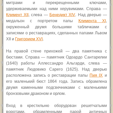
митрами и перекрещенными ключами,
удерживаемыми над ними херувимами. Справа —
Климент XII
,
слева —
Бенедикт
XIV
.
Над дверью —
медальон с портретом папы
Климента
XI
,
окруженный двумя большими табличками с
записями о реставрациях, сделанных папами Львом
XII
и
Григорием
XVI
.
На правой стене прихожей — два памятника с
бюстами. Справа — памятник Одоардо Сантарелии
(1640) работы Аллессандро Альгарди, слева —
памятник Людовико Сарего (1625). Над дверью
расположена запись о реставрации папы
Пия
IX
и
его маленький бюст 1864 года. Запись обрамлена
двумя каменными подсвечниками с маленькими
бронзовыми драконом и орлом.
Вход в крестильню оборудован решетчатыми
воротами, обрамленными парой античных