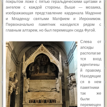
покрытом ложе с пятью геральдическими щитами и
ангелом с каждой стороны. Выше — мозаика,
изображающая представление кардинала Мадонне
и Младенцу святыми Матфием и Иеронимом.
Первоначально памятник находился рядом с
главным алтарем, но был перемещен сюда Фугой.
Слева от
апсиды
располагае
тся вход
идентичны
й правому.
Находящие
ся в нем
памятники
так же
были
перемещен