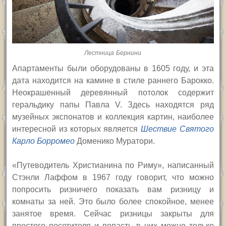
Лестница Бернини
Апартаменты были оборудованы в 1605 году, и эта
дата находится на камине в стиле раннего Барокко.
Неокрашенный деревянный потолок содержит
геральдику папы Павла
V.
Здесь находятся ряд
музейных экспонатов и коллекция картин, наиболее
интересной из которых является
Шествие Святого
Карло Борромео
Доменико Муратори.
«Путеводитель Христианина по Риму», написанный
Стэнли Лаффом в 1967 году говорит, что можно
попросить ризничего показать вам ризницу и
комнаты за ней. Это было более спокойное, менее
занятое время. Сейчас ризницы закрыты для
простого посетителя и попасть в них можно только