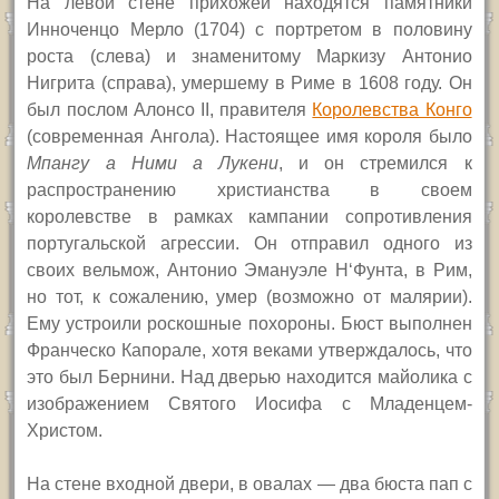
На левой стене прихожей находятся памятники
Инноченцо Мерло (1704) с портретом в половину
роста (слева) и знаменитому Маркизу Антонио
Нигрита (справа), умершему в Риме в 1608 году. Он
был послом Алонсо
II,
правителя
Королевства Конго
(современная Ангола). Настоящее имя короля было
Мпангу а Ними а Лукени
, и он стремился к
распространению христианства в своем
королевстве в рамках кампании сопротивления
португальской агрессии. Он отправил одного из
своих вельмож, Антонио Эмануэле Н
‘
Фунта, в Рим,
но тот, к сожалению, умер (возможно от малярии).
Ему устроили роскошные похороны. Бюст выполнен
Франческо Капорале, хотя веками утверждалось, что
это был Бернини. Над дверью находится майолика с
изображением Святого Иосифа с Младенцем-
Христом.
На стене входной двери, в овалах — два бюста пап с