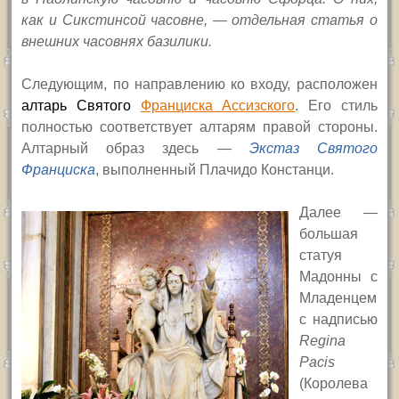
как и Сикстинсой часовне, — отдельная статья
о
внешних часовнях базилики
.
Следующим, по направлению ко входу, расположен
алтарь Святого
Франциска Ассизского
. Его стиль
полностью соответствует алтарям правой стороны.
Алтарный образ здесь —
Экстаз Святого
Франциска
, выполненный Плачидо Констанци.
Далее —
большая
статуя
Мадонны с
Младенцем
с надписью
Regina
Pacis
(Королева