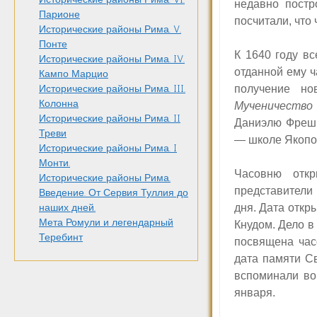
недавно постр
Парионе
посчитали, что
Исторические районы Рима. V.
Понте
К 1640 году в
Исторические районы Рима. IV.
отданной ему 
Кампо Марцио
получение но
Исторические районы Рима. III.
Колонна
Мученичество
Исторические районы Рима. II
Даниэлю Фреши 
Треви
— школе Якопо
Исторические районы Рима. I
Монти.
Часовню отк
Исторические районы Рима.
представители 
Введение. От Сервия Туллия до
дня. Дата отк
наших дней.
Мета Ромули и легендарный
Кнудом. Дело в
Теребинт
посвящена час
дата памяти С
вспоминали во
января.