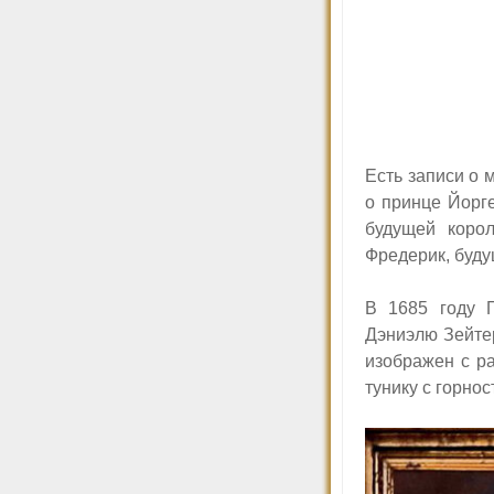
Есть записи о 
о принце Йорг
будущей коро
Фредерик, буд
В 1685 году 
Дэниэлю Зейте
изображен с р
тунику с горнос