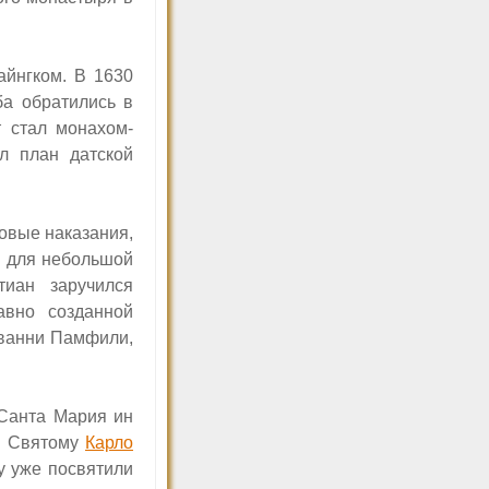
йнгком. В 1630
ба обратились в
т стал монахом-
ал план датской
ровые наказания,
м для небольшой
тиан заручился
авно созданной
ованни Памфили,
 Санта Мария ин
ая Святому
Карло
му уже посвятили