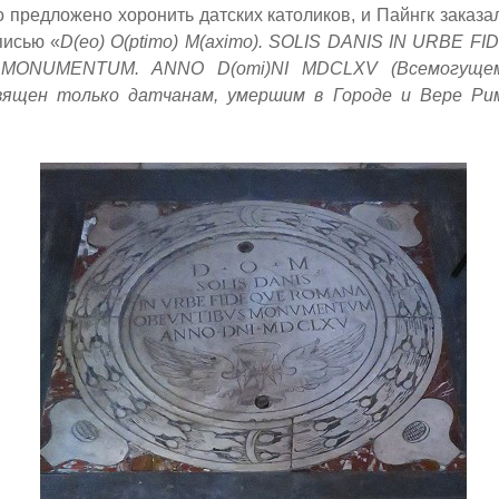
 предложено хоронить датских католиков, и Пайнгк заказ
писью «
D(eo) O(ptimo) M(aximo). SOLIS DANIS IN URBE 
MONUMENTUM. ANNO D(omi)NI MDCLXV (Всемогущем
вящен только датчанам, умершим в Городе и Вере Рим