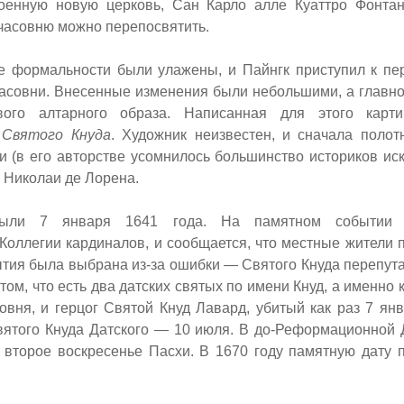
оенную новую церковь, Сан Карло алле Куаттро Фонтан
 часовню можно перепосвятить.
се формальности были улажены, и Пайнгк приступил к п
часовни. Внесенные изменения были небольшими, а главно
вого алтарного образа. Написанная для этого карт
 Святого Кнуда
. Художник неизвестен, и сначала поло
(в его авторстве усомнилось большинство историков иску
 Николаи де Лорена.
рыли 7 января 1641 года. На памятном событии п
Коллегии кардиналов, и сообщается, что местные жители 
рытия была выбрана из-за ошибки — Святого Кнуда перепу
 том, что есть два датских святых по имени Кнуд, а именно 
овня, и герцог Святой Кнуд Лавард, убитый как раз 7 ян
вятого Кнуда Датского — 10 июля. В до-Реформационной 
 второе воскресенье Пасхи. В 1670 году памятную дату 