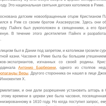
году. Это национальная святыня датских католиков в Риме.
основана датским новообращенным отцом Кристианом Па
вился в Рим со своим братом Ахасверусом. Здесь они о
веру. Пайнгк был рукоположен в священники, а его бра
енуе. В течение этого десятилетия Пайнгк и разработ
.
олицизм был в Дании под запретом, и католикам грозили су
ртной казни. Часовня в Риме была бы большим утешение
иков-экспатриантов, изгнанных со своей родины.
Крис
ардинала
Антонио Барберини
, одного из столпов нед
ропаганды Веры
. Другого сторонника он нашел в лице Дж
 Иннокентия
X.
армелитами, и они дали разрешение установить алтарь в
К этому времени в церкви уже была часовня, посвященн
онизированному в 1610 году. Но когда поступил запрос, е