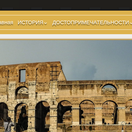
авная
ИСТОРИЯ
ДОСТОПРИМЕЧАТЕЛЬНОСТИ
Предыстория
Холмы и остров.
Районы
Царский период
(753-509 гг до н.э.)
Форумы, Площади,
Дороги
Ранняя Республика
(509-265 гг до н.э.)
Стадионы, Термы
Поздняя Республика
Музеи
(264-27 гг до н.э.)
Дохристианские
Империя. Принципат
храмы
(27 г до н.э. — 284 г
Христианские храмы,
н.э.)
базилики etc.
Империя. Доминат
Дворцы
(284-476 гг)
Арки, колонны и
Темные Века. Готы
обелиски
Темные Века.
Фонтаны
Экзархат