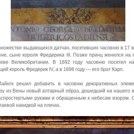
множестве выдающихся датчан, посетивших часовню в 17 ве
ене, сыне короля Фредерика
III.
Позже принц женился на 
леве Великобритании. В 1692 году часовню посетил н
ущий король Фредерик
IV,
а в 1698 году — его брат Карл.
Пайнгк решил добавить в часовню декоративных элеме
ру из Вены новый алтарный образ, дошедший на нашего 
аспростертыми руками и обращенным к небесам взором. 
таевой накидкой на плечах.