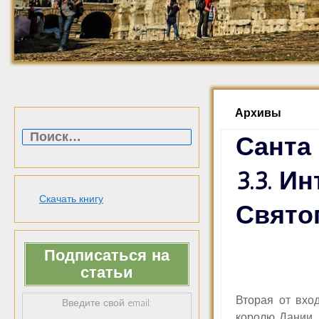
Архивы
Найти:
Санта
3.3. И
Скачать книгу
Свято
Подписаться на
статьи
Вторая от вхо
Введите свой email:
королю Дании,