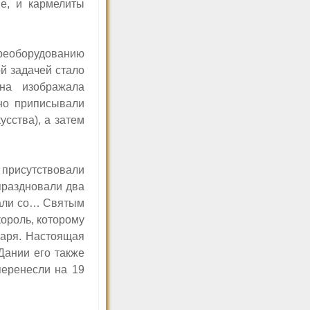
е, и кармелиты
ереоборудованию
й задачей стало
ина изображала
тно приписывали
сства), а затем
рисутствовали
праздновали два
тали со… Святым
король, которому
варя. Настоящая
Дании его также
перенесли на 19