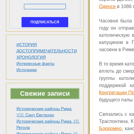
Оденсе
в 1086 
Часовня была 
году он отпра
католическую 
капуцином в Г
ИСТОРИЯ
часовни в Риме
ДОСТОПРИМЕЧАТЕЛЬНОСТИ
ХРОНОЛОГИЯ
Интересные факты
В то время кат
Источники
вплоть до сме
группы катол
поддержкой к
Свежие записи
Конгрегации П
будущего папы
Исторические районы Рима.
Связались с к
VIII. Сант Евстахио
Траспонтина. 
Исторические районы Рима. VII.
Регола
Борромео
,
кан
Исторические районы Рима. VI.