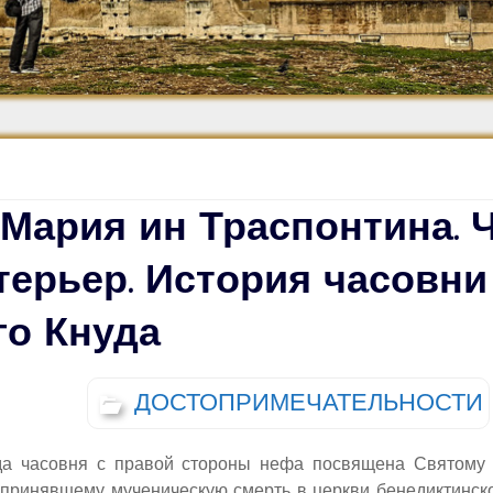
Средневековье
Возрождение и
Барокко
 Мария ин Траспонтина. 
нтерьер. История часовни
го Кнуда
ДОСТОПРИМЕЧАТЕЛЬНОСТИ
да часовня с правой стороны нефа посвящена Святом
 принявшему мученическую смерть в церкви бенедиктинск