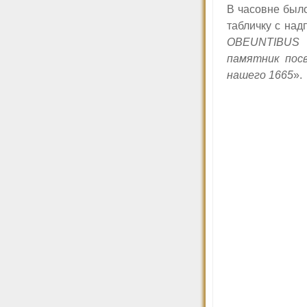
В часовне было
табличку с над
OBEUNTIBUS 
памятник пос
нашего 1665
».