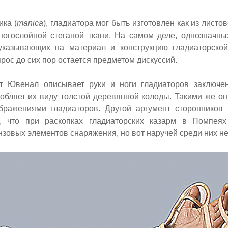
ика (
manica
), гладиатора мог быть изготовлен как из листов
ногослойной стеганой ткани. На самом деле, однозначн
, указывающих на материал
и конструкцию
гладиаторско
прос до сих пор остается предметом дискуссий.
эт Ювенал описывает руки и ноги гладиаторов заключе
обляет их виду толстой деревянной колоды. Такими же он
бражениями гладиаторов. Другой аргумент сторонников
м, что при раскопках гладиаторских казарм в Помпея
зовых элементов снаряжения, но вот наручей среди них не