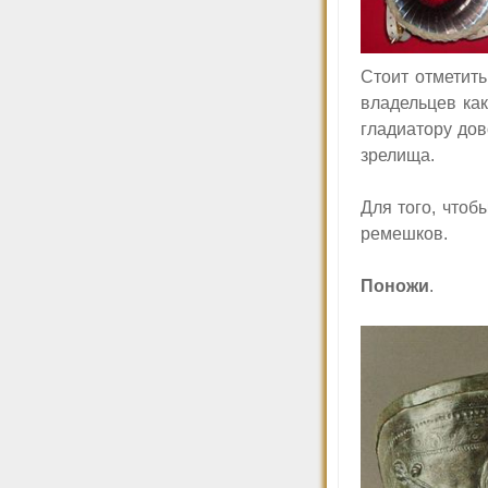
С
тоит отметит
владельцев как
гладиатору дов
зрелища.
Для того, чтоб
ремешков.
Поножи
.