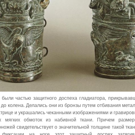
) были частью защитного доспеха гладиатора, прикрывавш
до колена. Делались они из бронзы путем отбивания метал
атрице
и украшались чеканными изображениями и гравиров
х мягких обмоток из набивной ткани. Причем разме
ножей свидетельствует о значительной толщине такой ткан
 фиксации на ноге этот защитный доспех затягив