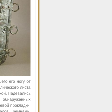
его его ногу от
лического листа
кой
. Надевались
р обнаруженных
евой прокладки.
ался ремнями,