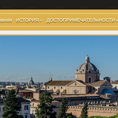
авная
ИСТОРИЯ
ДОСТОПРИМЕЧАТЕЛЬНОСТИ
Предыстория
Холмы и остров.
Районы
Царский период
(753-509 гг до н.э.)
Форумы, Площади,
Дороги
Ранняя Республика
(509-265 гг до н.э.)
Стадионы, Термы
Поздняя Республика
Музеи
(264-27 гг до н.э.)
Дохристианские
Империя. Принципат
храмы
(27 г до н.э. — 284 г
Христианские храмы,
н.э.)
базилики etc.
Империя. Доминат
Дворцы
(284-476 гг)
Арки, колонны и
Темные Века. Готы
обелиски
Темные Века.
Фонтаны
Экзархат