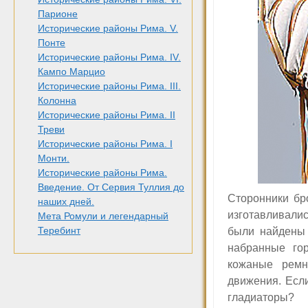
Парионе
Исторические районы Рима. V.
Понте
Исторические районы Рима. IV.
Кампо Марцио
Исторические районы Рима. III.
Колонна
Исторические районы Рима. II
Треви
Исторические районы Рима. I
Монти.
Исторические районы Рима.
Введение. От Сервия Туллия до
Сторонники бр
наших дней.
изготавливалис
Мета Ромули и легендарный
Теребинт
были найдены 
набранные
го
кожаные ремн
движения. Если
гладиаторы?