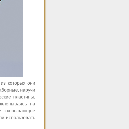
 из которых они
наборные, наручи
еские пластины,
аклепываясь на
не сковывающее
ли использовать