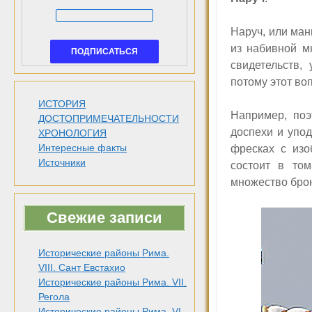
Наруч, или ман
из набивной м
свидетельств
потому этот во
ИСТОРИЯ
Н
апример, по
ДОСТОПРИМЕЧАТЕЛЬНОСТИ
доспехи и упод
ХРОНОЛОГИЯ
Интересные факты
фресках с изо
Источники
состоит в то
множество брон
Свежие записи
Исторические районы Рима.
VIII. Сант Евстахио
Исторические районы Рима. VII.
Регола
Исторические районы Рима. VI.