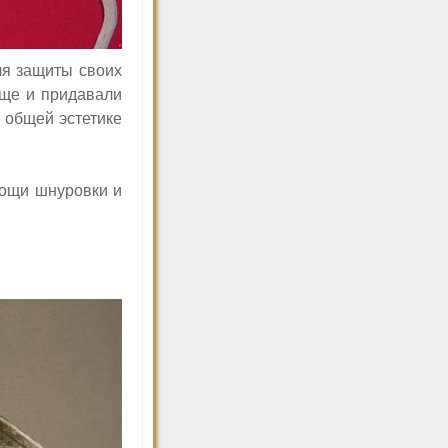
ля защиты своих
еще и придавали
ь общей эстетике
мощи шнуровки и