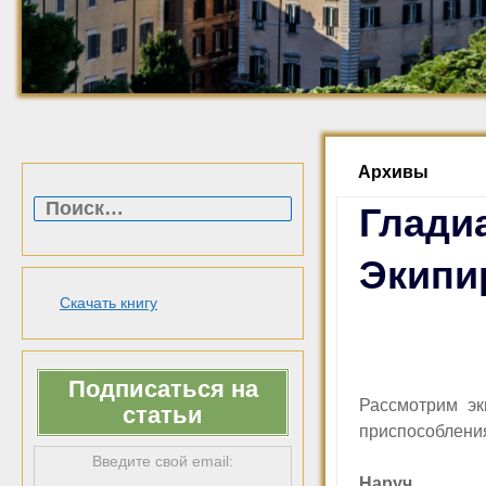
Архивы
Найти:
Гладиа
Экипи
Скачать книгу
Подписаться на
Рассмотрим эк
статьи
приспособлени
Введите свой email:
Н
аруч
.