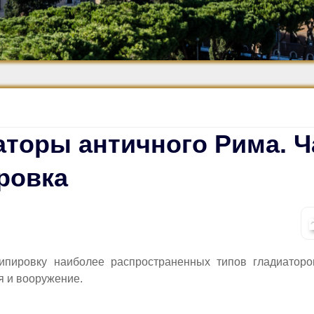
Средневековье
Возрождение и
Барокко
торы античного Рима. Ча
ровка
ипировку наиболее распространенных типов гладиаторо
я и вооружение.