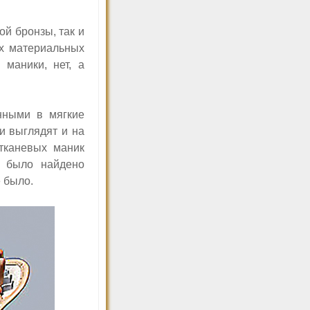
ой бронзы, так и
ых материальных
й маники, нет,
а
нными в мягкие
и выглядят и на
 тканевых маник
х было найдено
 было.