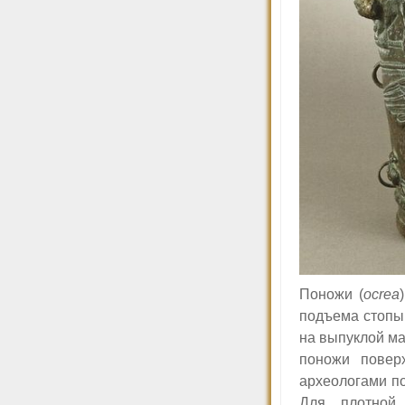
Поножи (
ocrea
подъема стопы 
на выпуклой м
поножи повер
археологами по
Для плотной