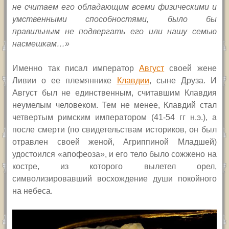
не считаем его обладающим всеми физическими и
умственными способностями, было бы
правильным не подвергать его или нашу семью
насмешкам…»
Именно так писал император
Август
своей жене
Ливии о ее племяннике
Клавдии
, сыне Друза. И
Август был не единственным, считавшим Клавдия
неумелым человеком. Тем не менее, Клавдий стал
четвертым римским императором (41-54 гг н.э.), а
после смерти (по свидетельствам историков, он был
отравлен своей женой, Агриппиной Младшей)
удостоился «апофеоза», и его тело было сожжено на
костре, из которого вылетел орел,
символизировавший восхождение души покойного
на небеса.