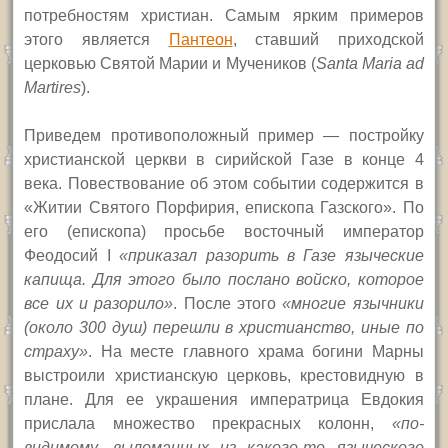
потребностям христиан. Самым ярким примеров
этого является
Пантеон
, ставший
приходской
церковью Святой Марии и Мучеников (
Santa Maria ad
Martires
).
Приведем противоположный пример — постройку
христианской церкви в сирийской Газе в конце 4
века. Повествование об этом событии содержится в
«Житии Святого Порфирия, епископа Газского». По
его (епископа) просьбе восточный император
Феодосий
I
«
приказал разорить в Газе языческие
капища.
Для этого было послано войско, которое
все их и разорило»
. После этого
«многие язычники
(около 300 душ) перешли в христианство, иные по
страху»
. На месте главного храма богини Марны
выстроили христианскую церковь, крестовидную в
плане. Для ее украшения императрица Евдокия
прислала множество прекрасных колонн,
«по-
видимому, выломанных из какого-то языческого