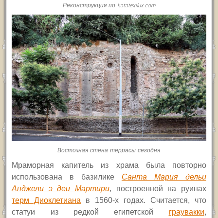
Реконструкция по katatexilux.com
Восточная стена террасы сегодня
Мраморная капитель из храма была повторно
использована в базилике
Санта Мария дельи
Анджели э деи Мартири
, построенной на руинах
терм Диоклетиана
в 1560-х годах. Считается, что
статуи из редкой египетской
граувакк
и
,