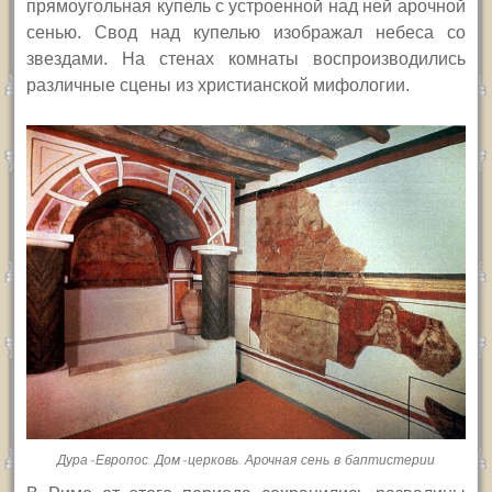
прямоугольная купель с устроенной над ней арочной
сенью. Свод над купелью изображал небеса со
звездами. На стенах комнаты воспроизводились
различные сцены из христианской мифологии.
Дура-Европос. Дом-церковь. Арочная сень в баптистерии