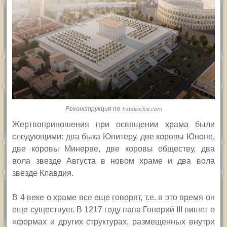
Реконструкция по katatexilux.com
Жертвоприношения при освящении храма были
следующими: два быка Юпитеру, две коровы Юноне,
две коровы Минерве, две коровы обществу, два
вола звезде Августа в новом храме и два вола
звезде Клавдия.
В 4 веке о храме все еще говорят, т.е. в это время он
еще существует. В 1217 году папа Гонорий
III
пишет о
«формах и других структурах, размещенных внутри