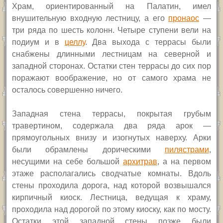
Храм, ориентированный на Палатин, имел
внушительную входную лестницу, а его
пронаос
—
три ряда по шесть колонн. Четыре ступени вели на
подиум и в
целлу
. Два выхода с террасы были
снабжены длинными лестницам на северной и
западной сторонах. Остатки стен террасы до сих пор
поражают воображение, но от самого храма не
осталось совершенно ничего.
Западная стена террасы, покрытая грубым
травертином, содержала два ряда арок —
прямоугольных внизу и изогнутых наверху. Арки
были обрамлены дорическими
пилястрами
,
несущими на себе большой
архитрав
, а на первом
этаже располагались сводчатые комнаты. Вдоль
стены проходила дорога, над которой возвышался
кирпичный киоск. Лестница, ведущая к храму,
проходила над дорогой по этому киоску, как по мосту.
Остатки этой западной стены позже были