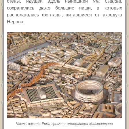
стены, идущей вдоль нынешней
Via Claudia
,
сохранились даже большие ниши, в которых
располагались фонтаны, питавшиеся от акведука
Нерона.
Часть макета Рима времени императора Константина