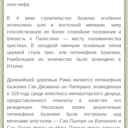
окон нефа.
В 4 веке строительство базилик особенно
интенсивно шло в восточной империи, чему
способствовало ее более спокойное положение и
близость к Палестине — месту паломничества
христиан. В западной империи основным типом
церквей стала трех- или пятинефная базилика.
Наибольшее их количество было возведено в
Италии.
Древнейшей церковью Рима является пятинефная
базилика
Сан Джованни ин Латерано
, возведенная
в 319 году среди комплекса императорского дворца,
предоставленного епископу в качестве его
резиденции. Несколько позже аналогичные
пятинефные базилики были построены над
могилами апостолов —
Сан Пьетро ин Ватикано
и
Сан Паоло фуори ле Мура
. Первая имела площадь