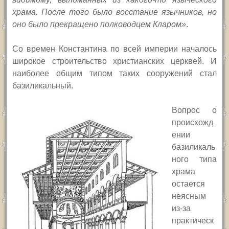
храма. После того было восстание язычников, но
оно было прекращено полководцем Кларом»
.
С
о времен Константина по всей империи началось
широкое строительство христианских церквей. И
наиболее общим типом таких сооружений стал
базиликальный.
Вопрос о
происхожд
ении
базиликаль
ного типа
храма
остается
неясным
из-за
практическ