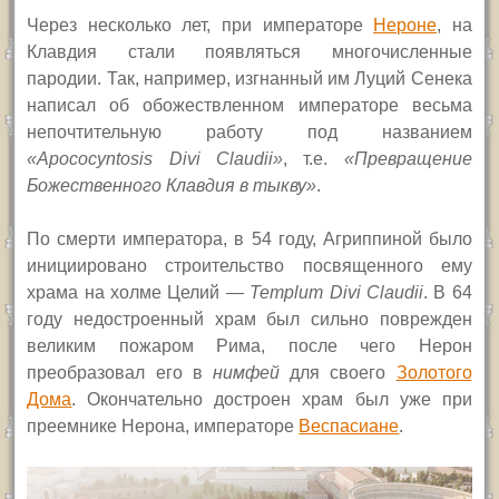
Через несколько лет, при императоре
Нероне
, на
Клавдия стали появляться многочисленные
пародии. Так, например, изгнанный им Луций Сенека
написал об обожествленном императоре весьма
непочтительную работу под названием
«
Apococyntosis Divi Claudii
»
, т.е.
«Превращение
Божественного Клавдия в тыкву»
.
По смерти императора, в 54 году, Агриппиной было
инициировано строительство посвященного ему
храма на холме Целий —
Templum Divi Claudii
.
В 64
году недостроенный храм был сильно поврежден
великим пожаром Рима, после чего Нерон
преобразовал его в
нимфей
для своего
Золотого
Дома
. Окончательно достроен храм был уже при
преемнике Нерона, императоре
Веспасиане
.