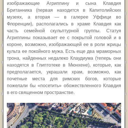
изображающие Агриппину и сына Клавдия
Британника (первая находится в Капитолийских
музеях, а вторая — в галерее Уффици во
Флоренции), располагались в храме Клавдия как
часть семейной скульптурной группы. Статуя
Агриппины показывает ее с покрытой головой и в
короне, возможно, изображающей ее в роли жрицы
культа ее покойного мужа. Есть еще два мраморных
трона, найденных недалеко Клаудиума (теперь они
находятся в Глиптотеке в Мюнхене), которые, как
предполагается, украшали храм, возможно, как
почетные места для римских богов, которые
пожелали бы «посетить» обожествленного Клавдия
в его священном пространстве.