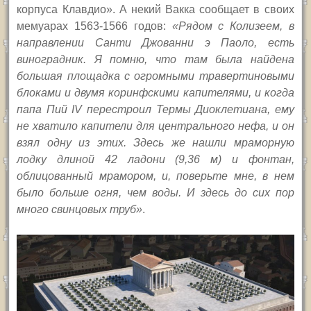
корпуса Клавдио». А некий Вакка сообщает в своих
мемуарах 1563-1566 годов:
«
Рядом с Колизеем, в
направлении Санти Джованни э Паоло, есть
виноградник. Я помню, что там была найдена
большая площадка с огромными травертиновыми
блоками и двумя коринфскими капителями, и когда
папа Пий
IV
перестроил Термы Диоклетиана, ему
не хватило капители для центрального нефа, и он
взял одну из этих. Здесь же нашли мраморную
лодку длиной 42 ладони (9,36 м) и фонтан,
облицованный мрамором,
и, поверьте мне, в нем
было больше огня, чем воды. И здесь до сих пор
много свинцовых труб»
.