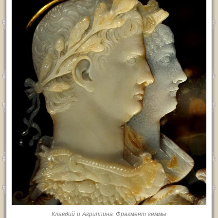
Клавдий и Агриппина. Фрагмент геммы