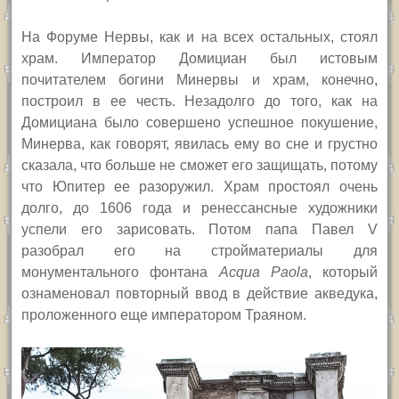
На Форуме Нервы, как и на всех остальных, стоял
храм. Император Домициан был истовым
почитателем богини Минервы и храм, конечно,
построил в ее честь. Незадолго до того, как на
Домициана было совершено успешное покушение,
Минерва, как говорят, явилась ему во сне и грустно
сказала, что больше не сможет его защищать, потому
что Юпитер ее разоружил. Храм простоял очень
долго, до 1606 года и ренессансные художники
успели его зарисовать. Потом папа Павел V
разобрал его на стройматериалы для
монументального фонтана
Acqua Paola
, который
ознаменовал повторный ввод в действие акведука,
проложенного еще императором Траяном.