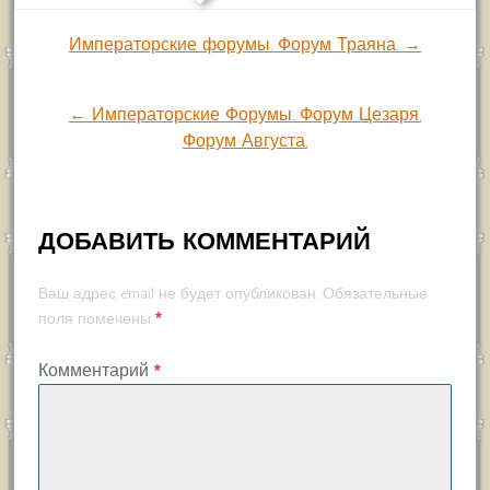
Навигация
Императорские форумы. Форум Траяна. →
по
← Императорские Форумы. Форум Цезаря.
Форум Августа.
записям
ДОБАВИТЬ КОММЕНТАРИЙ
Ваш адрес email не будет опубликован.
Обязательные
*
поля помечены
Комментарий
*