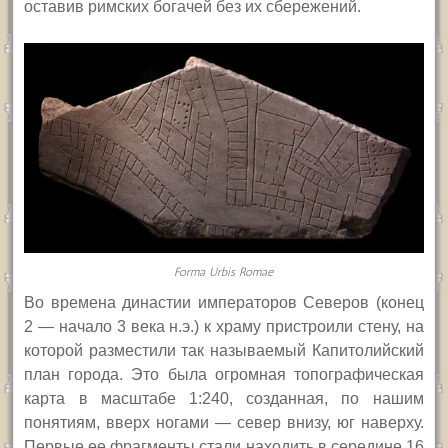
оставив римских богачей без их сбережений.
Forma Urbis Romae
Во времена династии императоров Северов (конец
2 — начало 3 века н.э.) к храму пристроили стену, на
которой разместили так называемый Капитолийский
план города. Это была огромная топографическая
карта в масштабе 1:240, созданная, по нашим
понятиям, вверх ногами — север внизу, юг наверху.
Первые ее фрагменты стали находить в середине 16