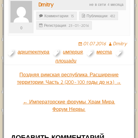
Dmitry
не в сети 4 месяца
Комментарии: 15
Публикации: 432
Регистрация: 23-01-2016
0
01.07.2016
Dmitry
архитектура
,
империя
,
места
,
площади
Навигация
Поздняя римская республика. Расширение
территории. Часть 2 (200-100 годы до н.э.) →
по
← Императорские форумы. Храм Мира.
записям
Форум Нервы.
ДОБАВИТЬ КОММЕНТАРИЙ