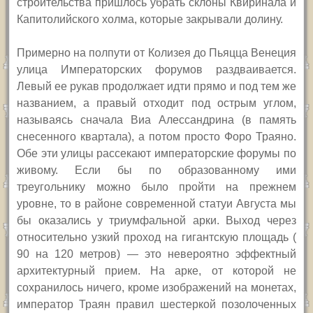
строительства
пришлось убрать склоны Квиринала и
Капитолийского холма, которые закрывали долину.
Примерно на полпути от Колизея до Пьяцца Венеция
улица Императорских форумов раздваивается.
Левый ее рукав продолжает идти прямо и под тем же
названием, а правый отходит под острым углом,
называясь сначала Виа Алессандрина (в память
снесенного квартала), а потом просто Форо Траяно.
Обе эти улицы рассекают императорские форумы по
живому. Если бы по образованному ими
треугольнику можно было пройти на прежнем
уровне, то в районе современной статуи Августа мы
бы оказались у триумфальной арки. Выход через
относительно узкий проход на гигантскую площадь (
90 на 120 метров) — это невероятно эффектный
архитектурный прием. На арке, от которой не
сохранилось ничего, кроме изображений на монетах,
император Траян правил шестеркой позолоченных