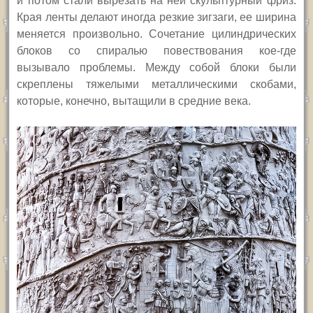
и потом стали вырезать на ней скульптурный фриз.
Края ленты делают иногда резкие зигзаги, ее ширина
меняется произвольно. Сочетание цилиндрических
блоков со спиралью повествования кое-где
вызывало проблемы. Между собой блоки были
скреплены тяжелыми металлическими скобами,
которые, конечно, вытащили в средние века.