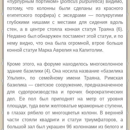
«пурпурным портиком» (
porticus purpuretica
) видимо,
потому, что колонны были сделаны из красного
египетского порфира) с экседрами — полукругими
глубокими нишами с местами для сидения вдоль
стен, а в центре стояла конная статуя Траяна (6).
Недавно был обнаружен постамент этой статуи, и по
нему видно, что она была огромной, втрое больше
конной статуи Марка Аврелия на Капитолии.
Кроме этого, на форуме находилось многоколонное
здание базилики (4). Она носила название «базилика
Ульпия», по семейному имени Траяна. Римская
базилика — светское сооружение, предназначенное
для судопроизводства и прочих бюрократических
дел. Ее пол был приподнят на метр от уровня
площади, туда вели желтоватые мраморные ступени,
в глазах рябило от многоцветья колонн. В верхней
части стояли квадриги и статуи триумфаторов, а
большой зал был украшен 96 колоннами из белого и