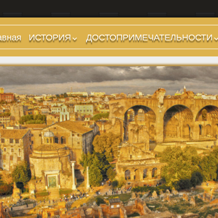
авная
ИСТОРИЯ
ДОСТОПРИМЕЧАТЕЛЬНОСТИ
Предыстория
Холмы и остров.
Районы
Царский период
(753-509 гг до н.э.)
Форумы, Площади,
Дороги
Ранняя Республика
(509-265 гг до н.э.)
Стадионы, Термы
Поздняя Республика
Музеи
(264-27 гг до н.э.)
Дохристианские
Империя. Принципат
храмы
(27 г до н.э. — 284 г
Христианские храмы,
н.э.)
базилики etc.
Империя. Доминат
Дворцы
(284-476 гг)
Арки, колонны и
Темные Века. Готы
обелиски
Темные Века.
Фонтаны
Экзархат