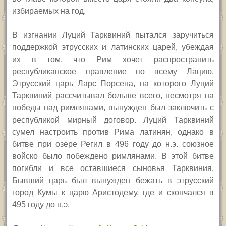
избираемых на год.
В изгнании Луций Тарквиний пытался заручиться
поддержкой этрусских и латинских царей, убеждая
их в том, что Рим хочет распространить
республиканское правление по всему Лацию.
Этрусский царь Ларс Порсена, на которого Луций
Тарквиний рассчитывал больше всего, несмотря на
победы над римлянами, вынужден был заключить с
республикой мирный договор. Луций Тарквиний
сумел настроить против Рима латинян, однако в
битве при озере Регил в 496 году до н.э. союзное
войско было побеждено римлянами. В этой битве
погибли и все оставшиеся сыновья Тарквиния.
Бывший царь был вынужден бежать в этрусский
город Кумы к царю Аристодему, где и скончался в
495 году до н.э.