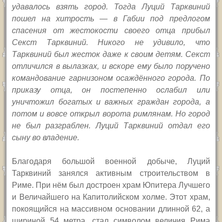
удавалось взять город. Тогда Луций Тарквиний
пошел на хитрость — в Габии под предлогом
спасения от жестокости своего отца прибыл
Секст Тарквиний. Никого не удивило, что
Тарквиний был жесток даже к своим детям. Секст
отличился в вылазках, и вскоре ему было поручено
командование гарнизоном осаждённого города. По
приказу отца, он постепенно ослабил или
уничтожил богатых и важных граждан города, а
потом и вовсе открыл ворота римлянам. Но город
не был разграблен. Луций Тарквиний отдал его
сыну во владение.
Благодаря большой военной добыче, Луций
Тарквиний занялся активным строительством в
Риме. При нём был достроен храм Юпитера Лучшего
и Величайшего на Капитолийском холме. Этот храм,
покоящийся на массивном основании длинной 62, а
шириной 54 метра, стал символом величия Рима