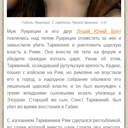
Гибель Лукреции. С картины Лукаса Кранаха. 1538
Муж Лукреции и его друг
Луций Юний Брут
поклялись над телом Лукреции отомстить за нее и
замыслили убить Тарквиния и уничтожить царскую
власть в Риме. Они внесли её тело на форум и
убедили граждан изгнать царя. Узнав об этом,
Тарквиний, осаждавший рутульскую крепость Ардею,
пошел с войском на Рим, но римляне не впустили
его в город, а народное собрание объявило его
лишенным царской власти, и он был вынужден с
тремя младшими сыновьями искать убежища в
Этрурии. Старший же сын, Секст Тарквиний, был
убит во время восстания в Габии.
С изгнанием Тарквиниев Рим сделался республикой,
во главе которой вместо царя стояли два консула,