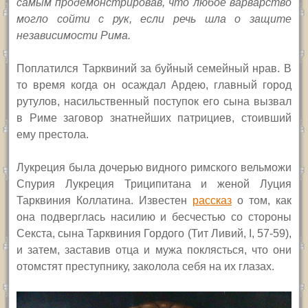
самым продемонстрировав, что любое варварство
могло сойти с рук, если речь шла о защите
независимости Рима.
Поплатился Тарквиний за буйный семейный нрав. В
то время когда он осаждал Ардею, главный город
рутулов, насильственный поступок его сына вызвал
в Риме заговор знатнейших патрициев, стоивший
ему престола.
Лукреция была дочерью видного римского вельможи
Спурия Лукреция Триципитана и женой Луция
Тарквиния Коллатина. Известен
рассказ
о том, как
она подверглась насилию и бесчестью со стороны
Секста, сына Тарквиния Гордого (Тит Ливий, I, 57-59),
и затем, заставив отца и мужа поклясться, что они
отомстят преступнику, заколола себя на их глазах.