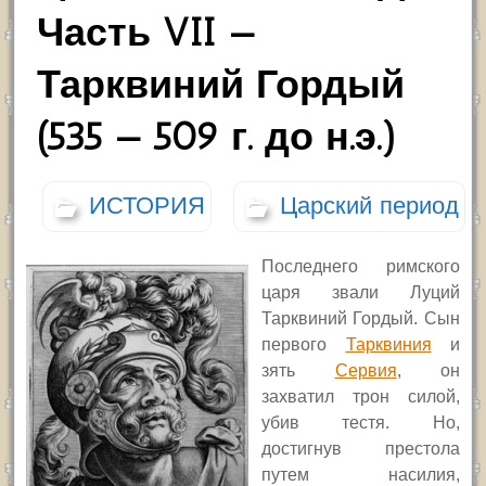
Часть VII —
Тарквиний Гордый
(535 — 509 г. до н.э.)
ИСТОРИЯ
Царский период
Последнего римского
царя звали Луций
Тарквиний Гордый. Сын
первого
Тарквиния
и
зять
Сервия
, он
захватил трон силой,
убив тестя. Но,
достигнув престола
путем насилия,