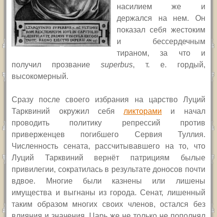
насилием же и
держался на нем. Он
показал себя жестоким
и бессердечным
тираном, за что и
получил прозвание
superbus
, т. е. гордый,
высокомерный.
Сразу после своего избрания на царство Луций
Тарквиний окружил себя
ликторами
и начал
проводить политику репрессий против
приверженцев погибшего Сервия Туллия.
Численность сената, рассчитывавшего на то, что
Луций Тарквиний вернёт патрициям былые
привилегии, сократилась в результате доносов почти
вдвое. Многие были казнены или лишены
имущества и выгнаны из города. Сенат, лишенный
таким образом многих своих членов, остался без
влияния и значения. Царь же не только не пополнял