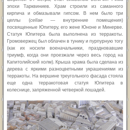
эпохи Тарквиниев. Храм строили из саманного
кирпича и обмазывали гипсом. В нем было три
целлы (
cellae
— внутренние помещения)
посвященные Юпитеру, его жене Юноне и Минерве.
Статуя Юпитера была выполнена из терракоты.
Громовержец был облачен в тунику и пурпурную тогу
(как их носили военачальники, праздновавшие
триумф, когда они проезжали через весь город на
Капитолийский холм). Крыша храма была сделана из
дерева с яркими разноцветными украшениями из
терракоты. На вершине треугольного фасада стояла
еще одна терракотовая статуя Юпитера в
колеснице, запряженной четверкой лошадей.