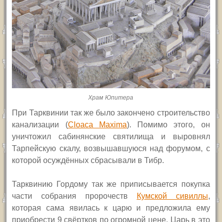
Храм Юпитера
При Тарквинии так же было закончено строительство
канализации (
Cloaca Maxima
). Помимо этого, он
уничтожил сабинянские святилища и выровнял
Тарпейскую скалу, возвышавшуюся над форумом, с
которой осуждённых сбрасывали в Тибр.
Тарквинию Гордому так же приписывается покупка
части собрания пророчеств
Кумской сивиллы
,
которая сама явилась к царю и предложила ему
приобрести 9 свёртков по огромной цене. Царь в это