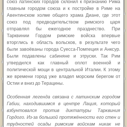
союз латинских городов склонил к признанию Рима
главным городом союза и к постройке в Риме на
Авентинском холме общего храма Диане, где этот
союз под предводительством римского царя
отправлял бы ежегодное празднество. При
Тарквинии Гордом римские войска впервые
вторглись в область вольсков, в результате чего
были завоёваны города Суесса-Помпеция и Анксур.
Были подавлены сабиняне и этруски. Так Рим
утвердился как главный оплот военной и
политической мощи в центральной Италии. К этому
же времени город уже владел морским берегом от
Остии и вниз до Терацины.
Особенная легенда связана с латинским городом
Габии, находившимся в центре Лация, который
взбунтовался против диктатуры Тарквиния
Гордого. Из-за большой протяжённости его стен и
трудностей осады римским войскам никак не