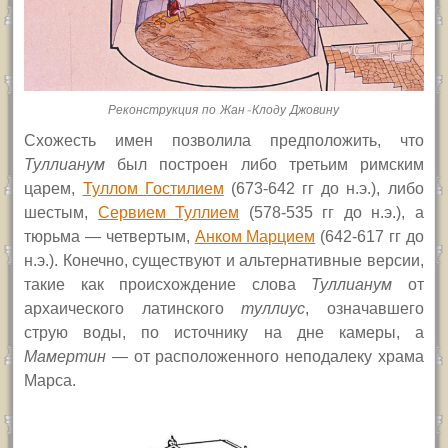
Реконструкция по Жан-Клоду Джовину
Схожесть имен позволила предположить, что
Туллиан
ум
был построен
либо третьим
римским
царем,
Туллом Гостилием
(673-642
гг до н.э.
), либо
шестым,
Сервием Туллием
(578-535 гг до н.э.), а
тюрьма —
четвертым
,
Анком Марцием
(642-617 гг до
н.э.).
Конечно, существуют и альтернативные версии,
такие как происхождение слова
Туллиан
ум
от
архаического латинского
туллиус
, означавшего
струю воды,
по источнику на дне камеры,
а
Мамертин
— от расположенного неподалеку храма
Марса.