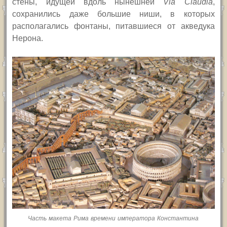
стены, идущей вдоль нынешней
Via Claudia
,
сохранились даже большие ниши, в которых
располагались фонтаны, питавшиеся от акведука
Нерона.
Часть макета Рима времени императора Константина