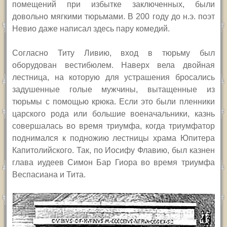
помещений при избытке заключенных, были
довольно мягкими тюрьмами. В 200 году до н.э. поэт
Невио даже написал здесь пару комедий.
Согласно Титу Ливию, вход в тюрьму был
оборудован вестибюлем. Наверх вела двойная
лестница, на которую для устрашения бросались
задушенные голые мужчины, вытащенные из
тюрьмы с помощью крюка. Если это были пленники
царского рода или большие военачальники, казнь
совершалась во время триумфа, когда триумфатор
поднимался к подножию лестницы храма Юпитера
Капитолийского. Так, по Иосифу Флавию, был казнен
глава иудеев Симон Бар Гиора во время триумфа
Веспасиана и Тита.