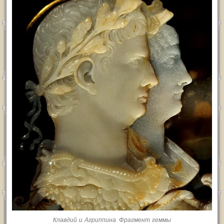
Клавдий и Агриппина. Фрагмент геммы