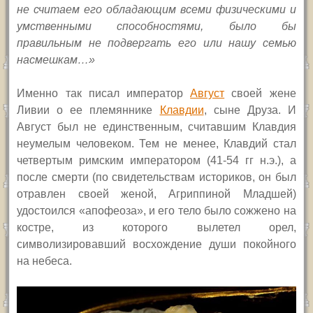
не считаем его обладающим всеми физическими и
умственными способностями, было бы
правильным не подвергать его или нашу семью
насмешкам…»
Именно так писал император
Август
своей жене
Ливии о ее племяннике
Клавдии
, сыне Друза. И
Август был не единственным, считавшим Клавдия
неумелым человеком. Тем не менее, Клавдий стал
четвертым римским императором (41-54 гг н.э.), а
после смерти (по свидетельствам историков, он был
отравлен своей женой, Агриппиной Младшей)
удостоился «апофеоза», и его тело было сожжено на
костре, из которого вылетел орел,
символизировавший восхождение души покойного
на небеса.