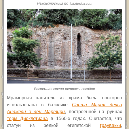
Реконструкция по katatexilux.com
Восточная стена террасы сегодня
Мраморная капитель из храма была повторно
использована в базилике
Санта Мария дельи
Анджели э деи Мартири
, построенной на руинах
терм Диоклетиана
в 1560-х годах. Считается, что
статуи из редкой египетской
граувакк
и
,