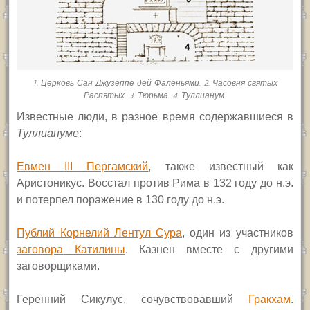
1. Церковь Сан Джузеппе дей Фаленьями. 2. Часовня святых
Распятых. 3. Тюрьма. 4. Туллианум.
Известные люди, в разное время содержавшиеся в
Туллиануме
:
Евмен III Пергамский
, также известный как
Аристоникус. Восстал против Рима в 132 году до н.э.
и потерпел поражение в 130 году до н.э.
Публий Корнели
й
Лентул Сура
, один из участников
заговора
Катилины
. Казнен вместе с другими
заговорщиками.
Геренний Сикулус, сочувствовавший
Гра
кхам
.