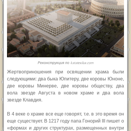
Реконструкция по katatexilux.com
Жертвоприношения при освящении храма были
следующими: два быка Юпитеру, две коровы Юноне,
две коровы Минерве, две коровы обществу, два
вола звезде Августа в новом храме и два вола
звезде Клавдия.
В 4 веке о храме все еще говорят, т.е. в это время он
еще существует. В 1217 году папа Гонорий
III
пишет о
«формах и других структурах, размещенных внутри