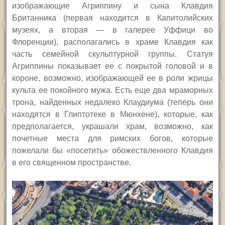
изображающие Агриппину и сына Клавдия
Британника (первая находится в Капитолийских
музеях, а вторая — в галерее Уффици во
Флоренции), располагались в храме Клавдия как
часть семейной скульптурной группы. Статуя
Агриппины показывает ее с покрытой головой и в
короне, возможно, изображающей ее в роли жрицы
культа ее покойного мужа. Есть еще два мраморных
трона, найденных недалеко Клаудиума (теперь они
находятся в Глиптотеке в Мюнхене), которые, как
предполагается, украшали храм, возможно, как
почетные места для римских богов, которые
пожелали бы «посетить» обожествленного Клавдия
в его священном пространстве.