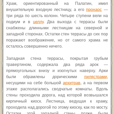
Храм, ориентированный на Палатин, имел
внушительную входную лестницу, а его
пронаос
—
три ряда по шесть колонн. Четыре ступени вели на
подиум и в
целлу
. Два выхода с террасы были
снабжены длинными лестницам на северной и
западной сторонах. Остатки стен террасы до сих пор
поражают воображение, но от самого храма не
осталось совершенно ничего.
Западная стена террасы, покрытая грубым
травертином, содержала два ряда арок —
прямоугольных внизу и изогнутых наверху. Арки
были обрамлены дорическими
пилястрами
,
несущими на себе большой
архитрав
, а на первом
этаже располагались сводчатые комнаты. Вдоль
стены проходила дорога, над которой возвышался
кирпичный киоск. Лестница, ведущая к храму,
проходила над дорогой по этому киоску, как по мосту.
Остатки этой западной стены позже были