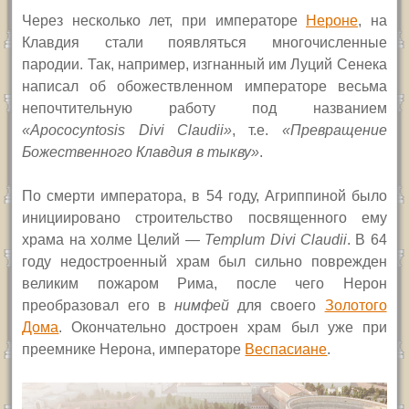
Через несколько лет, при императоре
Нероне
, на
Клавдия стали появляться многочисленные
пародии. Так, например, изгнанный им Луций Сенека
написал об обожествленном императоре весьма
непочтительную работу под названием
«
Apococyntosis Divi Claudii
»
, т.е.
«Превращение
Божественного Клавдия в тыкву»
.
По смерти императора, в 54 году, Агриппиной было
инициировано строительство посвященного ему
храма на холме Целий —
Templum Divi Claudii
.
В 64
году недостроенный храм был сильно поврежден
великим пожаром Рима, после чего Нерон
преобразовал его в
нимфей
для своего
Золотого
Дома
. Окончательно достроен храм был уже при
преемнике Нерона, императоре
Веспасиане
.