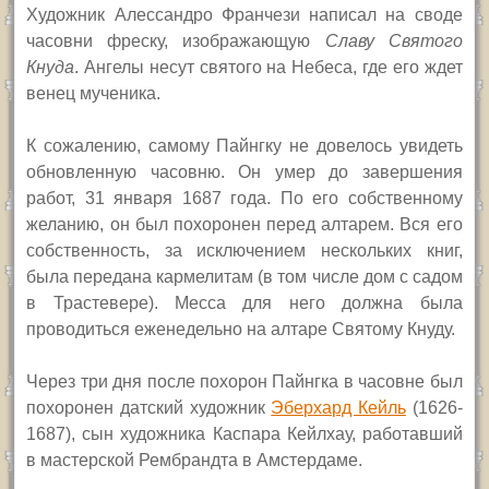
Художник Алессандро Франчези написал на своде
часовни фреску, изображающую
Славу Святого
Кнуда
. Ангелы несут святого на Небеса, где его ждет
венец мученика.
К сожалению, самому Пайнгку не довелось увидеть
обновленную часовню. Он умер до завершения
работ, 31 января 1687 года. По его собственному
желанию, он был похоронен перед алтарем. Вся его
собственность, за исключением нескольких книг,
была передана кармелитам (в том числе дом с садом
в Трастевере). Месса для него должна была
проводиться еженедельно на
алтаре
Святому Кнуду.
Через три дня после похорон Пайнгка в часовне был
похоронен датский художник
Эберхард Кейль
(1626-
1687), сын художника Каспара Кейлхау, работавший
в мастерской Рембрандта в Амстердаме.