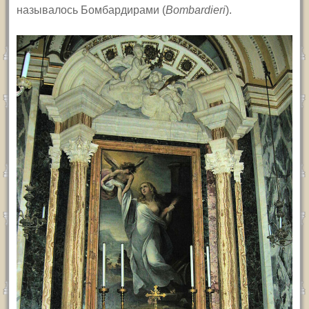
называлось Бомбардирами (
Bombardieri
)
.