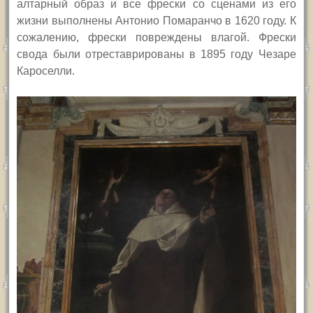
алтарный образ и все фрески со сценами из его
жизни выполнены Антонио Помаранчо в 1620 году. К
сожалению, фрески повреждены влагой. Фрески
свода были отреставрированы в 1895 году Чезаре
Кароселли.