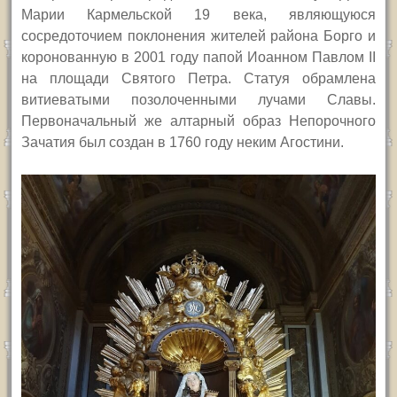
Марии Кармельской 19 века, являющуюся
сосредоточием поклонения жителей района Борго и
коронованную в 2001 году папой Иоанном Павлом
II
на площади Святого Петра. Статуя обрамлена
витиеватыми позолоченными лучами Славы.
П
ервоначальный же алтарный образ Непорочного
Зачатия был создан в 1760 году неким Агостини.