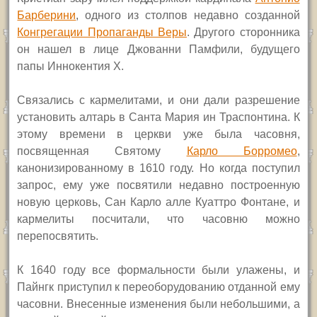
Барберини
, одного из столпов недавно созданной
Конгрегации Пропаганды Веры
. Другого сторонника
он нашел в лице Джованни Памфили, будущего
папы Иннокентия
X.
Связались с кармелитами, и они дали разрешение
установить алтарь в Санта Мария ин Траспонтина. К
этому времени в церкви уже была часовня,
посвященная Святому
Карло Борромео
,
канонизированному в 1610 году. Но когда поступил
запрос, ему уже посвятили недавно построенную
новую церковь, Сан Карло алле Куаттро Фонтане, и
кармелиты посчитали, что часовню можно
перепосвятить.
К 1640 году все формальности были улажены, и
Пайнгк приступил к переоборудованию отданной ему
часовни. Внесенные изменения были небольшими, а