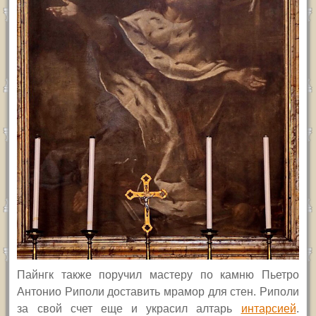
Пайнгк также поручил мастеру по камню Пьетро
Антонио Риполи доставить мрамор для стен. Риполи
за свой счет еще и украсил алтарь
интарсией
.