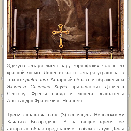
Эдикула алтаря имеет пару коринфских колонн из
красной яшмы. Лицевая часть алтаря украшена в
технике
pietra dura
.
Алтарный образ с изображением
Экстаза Святого Кнуда
принадлежит Дэниелю
Сейтеру. Фрески свода и люнета выполнены
Алессандро Франчези из Неаполя.
Т
ретья справа часовня (3) посвящена Непорочному
Зачатию Богородицы. В настоящее время ее
алтарный образ представляет собой статую Девы