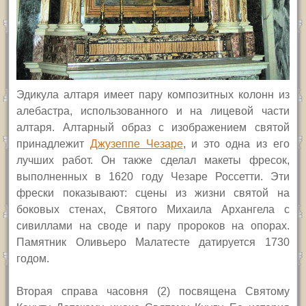
Эдикула алтаря имеет пару композитных колонн из
алебастра, использованного и на лицевой части
алтаря. Алтарный образ с изображением святой
принадлежит
Джузеппе Чезаре
, и это одна из его
лучших работ.
Он также сделал макеты фресок,
выполненных
в 1620 году Чезаре Россетти. Эти
фрески показывают: сцены из жизни святой на
боковых стенах, Святого Михаила Архангела с
сивиллами на своде и пару пророков на опорах.
Памятник Оливьеро Малатесте датируется 1730
годом.
Вторая справа часовня (2) посвящена Святому