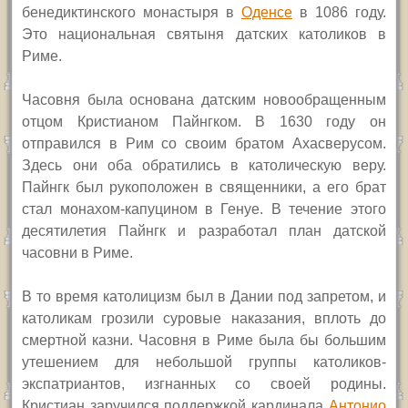
бенедиктинского монастыря в
Оденсе
в 1086 году.
Это национальная святыня датских католиков в
Риме.
Часовня была основана датским новообращенным
отцом Кристианом Пайнгком. В 1630 году он
отправился в Рим со своим братом Ахасверусом.
Здесь они оба обратились в католическую веру.
Пайнгк был рукоположен в священники, а его брат
стал монахом-капуцином в Генуе. В течение этого
десятилетия Пайнгк и разработал план датской
часовни в Риме.
В то время католицизм был в Дании под запретом, и
католикам грозили суровые наказания, вплоть до
смертной казни. Часовня в Риме была бы большим
утешением для небольшой группы католиков-
экспатриантов, изгнанных со своей родины.
Кристиан заручился поддержкой кардинала
Антонио