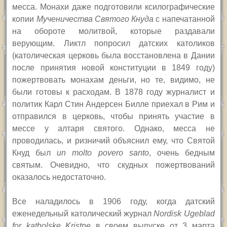
месса.
Монахи даже подготовили ксилографические
копии
Мученичества Святого Кнуда
с напечатанной
на обороте молитвой, которые раздавали
верующим. Ликтл попросил датских католиков
(католическая церковь была восстановлена в Дании
после принятия новой конституции в 1849 году)
пожертвовать монахам деньги, но те, видимо, не
были готовы к расходам. В 1878 году журналист и
политик Карл Стин Андерсен Билле приехал в Рим и
отправился в церковь, чтобы принять участие в
мессе у алтаря святого. Однако, месса не
проводилась, и ризничий объяснил ему, что Святой
Кнуд был
un molto povero santo
, очень бедным
святым. Очевидно, что скудных пожертвований
оказалось недостаточно.
Все наладилось в 1906 году, когда датский
еженедельный католический журнал
Nordisk Ugeblad
for katholske Kristne
в своем выпуске от 3 марта