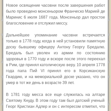
Новое освящение часовни после завершения работ
было проведено монсеньором Франческо Марией де
Маринис 6 июля 1687 года. Монсеньор дал простое
благословение и отслужил мессу.
Дальнейшее упоминание часовни встречается
только в 1778 году, когда в ней установили памятную
доску бывшему офицеру Антону Георгу Бредалю.
Бредаль был уволен из армии по состоянию
здоровья в 1770 году и вскоре после этого переехал
в Рим, где принял католическую веру. 10 апреля 1778
года папа Пий
VI
принял его в Корсиканскую
Гвардию, и на мемориальной доске указано, что он
умер в тот же день в возрасте 39 лет.
В 1781 году месса все еще служилась на
алтаре
Святому Кнуду. В этом году там был датский ученый
Георг
К
ристиан Адлер
и он с интересом отметил, что