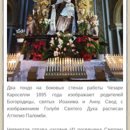
Два тондо на боковых стенах работы Чезаре
Кароселли 1895 года изображают родителей
Богородицы, святых Иоахима и Анну. Свод с
изображением Голубя Святого Духа расписан
Аттилио Паломби.
Четвертая справа часовня (4) посвящена Святому