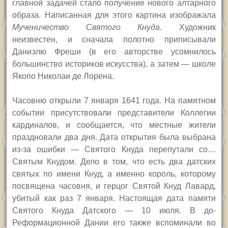
главной задачей стало получение нового алтарного
образа. Написанная для этого картина изображала
Мученичество Святого Кнуда
. Художник
неизвестен, и сначала полотно приписывали
Даниэлю Фреши (в его авторстве усомнилось
большинство историков искусства), а затем — школе
Якопо Николаи де Лорена.
Часовню открыли 7 января 1641 года. На памятном
событии присутствовали представители Коллегии
кардиналов, и сообщается, что местные жители
праздновали два дня. Дата открытия была выбрана
из-за ошибки — Святого Кнуда перепутали со…
Святым Кнудом. Дело в том, что есть два датских
святых по имени Кнуд, а именно король, которому
посвящена часовня, и герцог Святой Кнуд Лавард,
убитый как раз 7 января. Настоящая дата памяти
Святого Кнуда Датского — 10 июля. В до-
Реформационной Дании его также вспоминали во