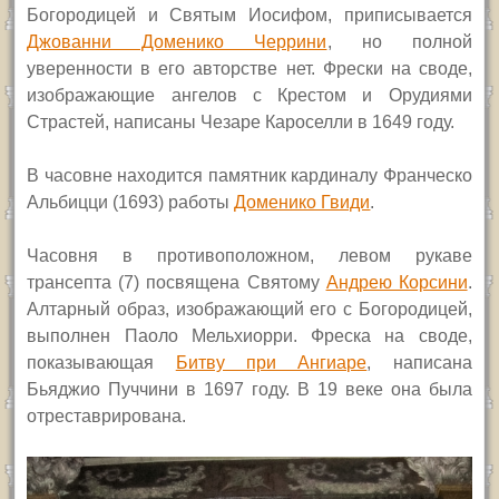
Богородицей и Святым Иосифом, приписывается
Джованни Доменико Черрини
, но полной
уверенности в его авторстве нет. Фрески на своде,
изображающие ангелов с Крестом и Орудиями
Страстей, написаны Чезаре Кароселли в 1649 году.
В часовне находится памятник кардиналу Франческо
Альбицци (1693) работы
Доменико Гвиди
.
Часовня в противоположном, левом рукаве
трансепта (7) посвящена Святому
Андрею Корсини
.
Алтарный образ, изображающий его с Богородицей,
выполнен Паоло Мельхиорри. Фреска на своде,
показывающая
Битву при Ангиаре
, написана
Бьяджио Пуччини в 1697 году. В 19 веке она была
отреставрирована.