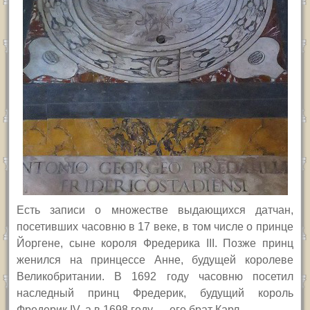
Есть записи о множестве выдающихся датчан,
посетивших часовню в 17 веке, в том числе о принце
Йоргене, сыне короля Фредерика
III.
Позже принц
женился на принцессе Анне, будущей королеве
Великобритании. В 1692 году часовню посетил
наследный принц Фредерик, будущий король
Фредерик
IV,
а в 1698 году — его брат Карл.