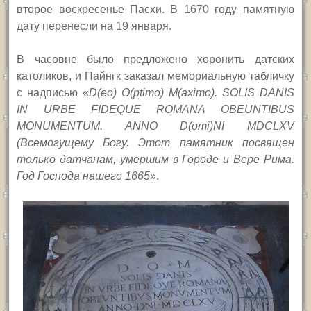
второе воскресенье Пасхи. В 1670 году памятную
дату перенесли на 19 января.
В часовне было предложено хоронить датских
католиков, и Пайнгк заказал мемориальную табличку
с надписью «
D(eo) O(ptimo) M(aximo). SOLIS DANIS
IN URBE FIDEQUE ROMANA OBEUNTIBUS
MONUMENTUM. ANNO D(omi)NI MDCLXV
(Всемогущему Богу. Этот памятник посвящен
только датчанам, умершим в Городе и Вере Рима.
Год Господа нашего 1665
».