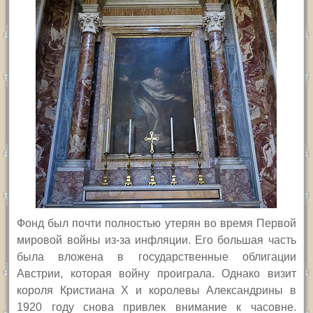
Фонд был почти полностью утерян во время Первой
мировой войны из-за инфляции. Его большая часть
была вложена в государственные облигации
Австрии, которая войну проиграла. Однако визит
короля Кристиана
X
и королевы Александрины в
1920 году снова привлек внимание к часовне.