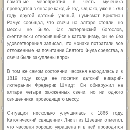
памятные мероприятия в честь мученика
проводятся в январе каждый год.
Однако, уже в 1793
году другой датский ученый, нумизмат Кристиан
Рамус сообщал, что свечи на алтаре стояли, но
мессы не было. Как лютеранский богослов,
скептически относившийся к католицизму, он не без
удовлетворения записал, что монахи потратили все
отложенные на почитание Святого Кнуда средства,
а
свечи были закуплены впрок
.
В
том же самом состоянии часовня находилась и в
1819 году, когда ее посетил датский викарий-
лютеранин Фредерик Шмидт. Он обнаружил на
алтаре четыре зажженных свечи, но ни одного
священника, проводящего мессу.
Ситуация несколько улучшилась к 1866 году.
Католический священник
Ликтл
из Швеции отметил,
что часовня хорошо украшена и в ней проводится