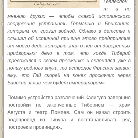
Геллеспон
т, а по
мнению других — чтобы славой исполинского
сооружения устрашить Германию и Британию,
которым он грозил войной. Однако в детстве я
слышал об истинной причине этого предприятия
от моего деда, который знал о ней от доверенных
придворных: дело в том, что когда Тиберий
тревожился о своем преемнике и склонялся уже в
пользу родного внука, то астролог Фрасилл заявил
ему, что Гай скорей на конях проскачет через
Байский залив, чем будет императором».
Помимо устройства развлечений Калигула завершил
постройки не законченные Тиберием — храм
Августа и театр Помпея. Сам он начал строить
водопровод из Тибура и восстанавливать ряд
построек в провинциях.