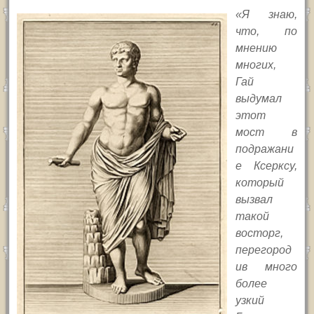
«Я знаю,
что, по
мнению
многих,
Гай
выдумал
этот
мост в
подражани
е Ксерксу,
который
вызвал
такой
восторг,
перегород
ив много
более
узкий