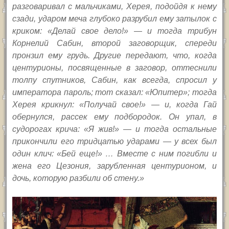
разговаривал с мальчиками, Херея, подойдя к нему
сзади, ударом меча глубоко разрубил ему затылок с
криком: «Делай свое дело!» — и тогда трибун
Корнелий Сабин, второй заговорщик, спереди
пронзил ему грудь. Другие передают, что, когда
центурионы, посвященные в заговор, оттеснили
толпу спутников, Сабин, как всегда, спросил у
императора пароль; тот сказал: «Юпитер»; тогда
Херея крикнул: «Получай свое!» — и, когда Гай
обернулся, рассек ему подбородок. Он упал, в
судорогах крича: «Я жив!» — и тогда остальные
прикончили его тридцатью ударами — у всех был
один клич: «Бей еще!» … Вместе с ним погибли и
жена его Цезония, зарубленная центурионом, и
дочь, которую разбили об стену.»