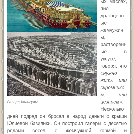
ых маслах,
пил
драгоценн
ые
жемчужин
ы,
растворенн
ые в
уксусе,
говоря, что
«нужно
жить или
скромнико
м, или
цезарем»
.
Галера Калигулы
Несколько
дней подряд он бросал в народ деньги с крыши
Юлиевой базилики. Он построил галеры с десятью
рядами весел, с жемчужной кормой и