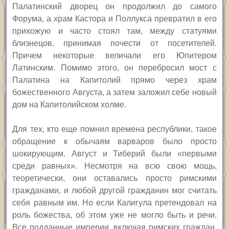
Палатинский дворец он продолжил до самого
Форума, а храм Кастора и Поллукса превратил в его
прихожую и часто стоял там, между статуями
близнецов, принимая почести от посетителей.
Причем некоторые величали его Юпитером
Латинским. Помимо этого, он перебросил мост с
Палатина на Капитолий прямо через храм
божественного Августа, а затем заложил себе новый
дом на Капитолийском холме.
Для тех, кто еще помнил времена республики, такое
обращение к обычаям варваров было просто
шокирующим. Август и Тиберий были «первыми
среди равных». Несмотря на всю свою мощь,
теоретически, они оставались просто римскими
гражданами, и любой другой гражданин мог считать
себя равным им. Но если Калигула претендовал на
роль божества, об этом уже не могло быть и речи.
Все подданные империи, включая римских граждан,