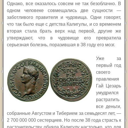
Однако, все оказалось совсем не так безоблачно. В
одном человеке совмещались две сущности —
заботливого правителя и чудовища. Одни говорят,
что так было еще с детства Калигулы, и со временем
вторая стала брать верх над первой, другие же
утверждают, что в чудовище его превратила
серьезная болезнь, поразившая в 38 году его мозг.
Уже за
первый год
своего
правления
Гай Цезарь
умудрился
растратить
все деньги,
собранные Августом и Тиберием за семьдесят лет, —
2 700 000 000 сестерциев. Но после 38 года страсть к
расточительству обуяла Калигулу настолько, что для