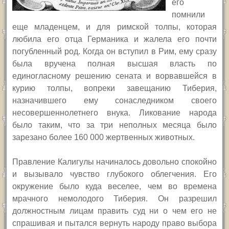
его
помнили
еще младенцем, и для римской толпы, которая
любила его отца Германика и жалела его почти
погубленный род. Когда он вступил в Рим, ему сразу
была вручена полная высшая власть по
единогласному решению сената и ворвавшейся в
курию толпы, вопреки завещанию Тиберия,
назначившего ему сонаследником своего
несовершеннолетнего внука. Ликование народа
было таким, что за три неполных месяца было
зарезано более 160 000 жертвенных животных.
Правление Калигулы начиналось довольно спокойно
и вызывало чувство глубокого облегчения. Его
окружение было куда веселее, чем во времена
мрачного немолодого Тиберия. Он разрешил
должностным лицам править суд ни о чем его не
спрашивая и пытался вернуть народу право выбора