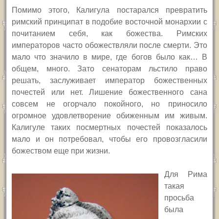
Помимо этого, Калигула постарался превратить
римский принципат в подобие восточной монархии с
почитанием себя, как божества. Римских
императоров часто обожествляли после смерти. Это
мало что значило в мире, где богов было как… В
общем, много. Зато сенаторам льстило право
решать, заслуживает император божественных
почестей или нет. Лишение божественного сана
совсем не огорчало покойного, но приносило
огромное удовлетворение обиженным им живым.
Калигуле таких посмертных почестей показалось
мало и он потребовал, чтобы его провозгласили
божеством еще при жизни.
Для Рима
такая
просьба
была