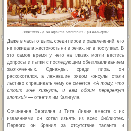
Виргилио Де Ла Фуэнте Маттони. Суд Калигулы
Даже в часы отдыха, среди пиров и развлечений, его
не покидала жестокость ни в речах, ни в поступках. В
это самое время у него на глазах могли вестись
допросы и пытки с последующим обезглавливанием
заключенных. Однажды, среди пира, он
расхохотался, а лежавшие рядом консулы стали
льстиво спрашивать чему он смеется.
«А тому, что
стоит мне кивнуть, и вам обоим перережут
глотки!»
— ответил им Калигула.
Сочинения Вергилия и Тита Ливия вместе с их
изваяниями он хотел изъять из всех библиотек.
Первого он бранил за отсутствие таланта и