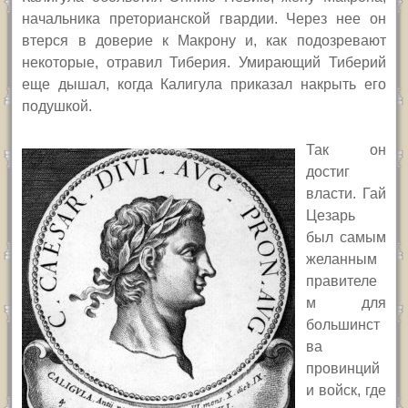
начальника преторианской гвардии. Через нее он
втерся в доверие к Макрону и, как подозревают
некоторые, отравил Тиберия. Умирающий Тиберий
еще дышал, когда Калигула приказал накрыть его
подушкой.
Так он
достиг
власти. Гай
Цезарь
был самым
желанным
правителе
м для
большинст
ва
провинций
и войск, где