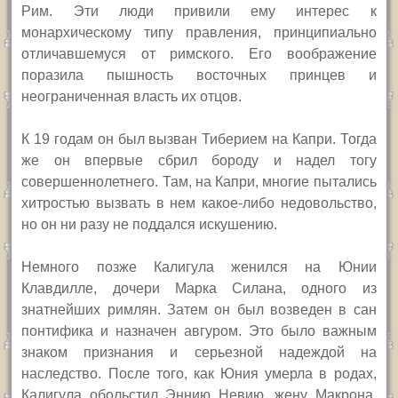
Рим. Эти люди привили ему интерес к
монархическому типу правления, принципиально
отличавшемуся от римского. Его воображение
поразила пышность восточных принцев и
неограниченная власть их отцов.
К 19 годам он был вызван Тиберием на Капри. Тогда
же он впервые сбрил бороду и надел тогу
совершеннолетнего. Там, на Капри, многие пытались
хитростью вызвать в нем какое-либо недовольство,
но он ни разу не поддался искушению.
Немного позже Калигула женился на Юнии
Клавдилле, дочери Марка Силана, одного из
знатнейших римлян. Затем он был возведен в сан
понтифика и назначен авгуром. Это было важным
знаком признания и серьезной надеждой на
наследство. После того, как Юния умерла в родах,
Калигула обольстил Эннию Невию, жену Макрона,