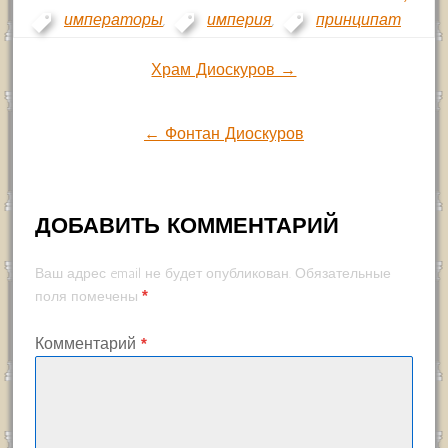
императоры
,
империя
,
принципат
Навигация
Храм Диоскуров →
по
← Фонтан Диоскуров
записям
ДОБАВИТЬ КОММЕНТАРИЙ
Ваш адрес email не будет опубликован.
Обязательные
*
поля помечены
Комментарий
*