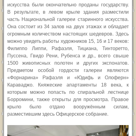
искусства были окончательно проданы государству.
В результате, в левом крыле здания разместили
часть Национальной галереи старинного искусства.
Она состоит из 34 залов на двух этажах и обладает
огромным количеством настоящих шедевров. Здесь
можно увидеть работы художников 15, 16 и 17 веков:
Филиппо Липпи, Рафаэля, Тициана, Тинторетто,
Пуссена, Гвидо Рени, Рубенса и др., всего свыше
1500 живописных полотен и других экспонатов.
Предметом особой гордости галереи являются
«Форнарина» Рафаэля и «Юдифь и Олоферн»
Караваджо. Княжеские апартаменты 18 века, к
которым можно попасть по спиральной лестнице
Борромини, также открыты для просмотра. Правое
крыло было отдано вооружённым силам,
разместившим здесь Офицерское собрание.