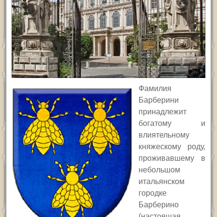
Фамилия
Барберини
принадлежит
богатому и
влиятельному
княжескому роду,
проживавшему в
небольшом
итальянском
городке
Барберино
(настоящая