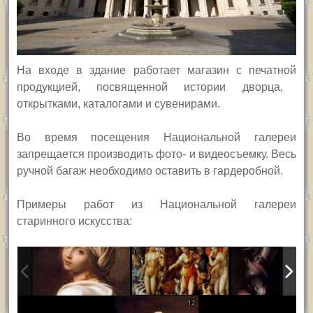
На
входе в здание
работает
магазин
с
печатн
ой
продукци
ей
, посвященн
ой
истории дворца,
открытк
ами
, каталог
ами и
сувенир
ами
.
Во время посещения Национальной галереи
запрещается производить фото- и видеосъемку. Весь
ручной багаж необходимо оставить в гардеробной.
Примеры работ из Национальной галереи
старинного искусства:
12