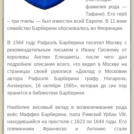
фамилия рода —
Тафани). Его герб
– три пчелы — был известен всей Европе. В 11 веке
семейство Барберини обосновалось во Флоренции.
В 1564 году Рафаэль Барберини посетил Москву с
рекомендательным письмом к Ивану Грозному от
королевы Англии Елизаветы, после чего дал
подробное описание всего, что видел в Москве на
страницах своей рукописи «Доклад о Московии
автора Рафаэля Барберини графу Ногарола,
Антверпен, 16 октября 1565», которая до сих пор
хранится в библиотеке Барберини.
Наиболее весомый вклад в возвеличивание рода
внёс
Маффео Барберини
,
п
апа Римский
Урбан VIII,
находи
вший
ся на престоле с 1623 по 1644 годы.
Его
племянники Франческо и Антонио стали