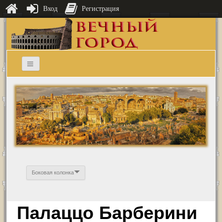
Вход
Регистрация
Боковая колонка
Палаццо Барберини