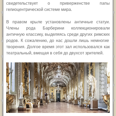
свидетельствует о приверженстве папы
гелиоцентрической системе мира.
В правом крыле установлены античные статуи.
Ч
лены рода Барберини коллекционировали
античную
классик
у
, выделяясь
среди
други
х
римски
х
род
ов
. К сожалению, до нас дошли
лишь
немногие
творения. Долгое время этот зал использовался как
театральный, вмещая
в себя
до двухсот зрителей.