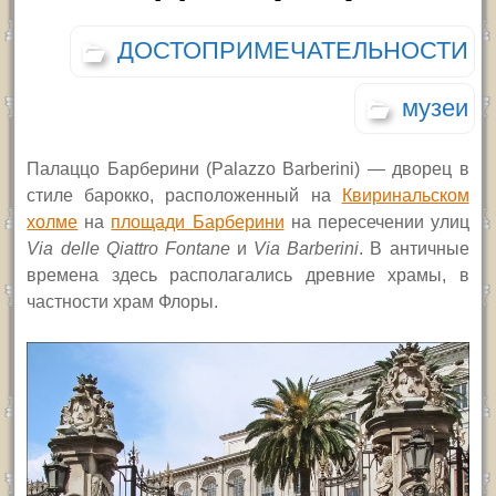
ДОСТОПРИМЕЧАТЕЛЬНОСТИ
музеи
Палаццо Барберини (Palazzo Barberini) — дворец в
стиле барокко, расположенный на
Квиринальском
холме
на
площади Барберини
на пересечении улиц
Via delle Qiattro Fontanе
и
Via Barberini
. В античные
времена здесь располагались древние храмы, в
частности храм Флоры.