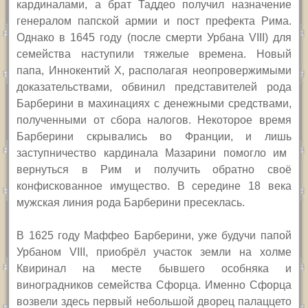
кардиналами, а
брат
Таддео получил назначение
генералом папской армии и пост префекта Рима.
Однако в 1645 году
(
после смерти Урбана VIII
)
для
семейства наступили т
яжелы
е времена. Новый
п
апа, Иннокентий X, располагая неопровержимыми
доказательствами, обвинил представителей рода
Барберини в махинациях с денежными средствами,
полученными от сбора налогов. Некоторое время
Барберини скрыва
лись
во Франции,
и лишь
заступничество кардинала Мазарини помогло
им
вернуться в Рим
и
получи
ть
обратно своё
конфискованное имущество. В середине
18
века
мужская линия рода Барберини пресеклась.
В 1625 году Маффео Барберини, уже будучи папой
Урбаном VIII, приобрёл участок земли на холме
Квиринал на месте бывшего особняка и
виноградников семейства Сфорца. Именно Сфорца
возвели здесь первый небольшой дворец палаццето