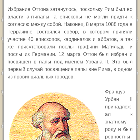
Избрание Оттона затянулось, поскольку Рим был во
власти антипапы, а епископы не могли придти к
согласию между собой. Наконец, 8 марта 1088 года в
Террачине состоялся собор, в котором приняли
участие 40 епископов, кардиналов и аббатов, а так
же присутствовали послы графини Матильды и
послы из Германии. 12 марта Оттон был избран и
посвящен в папы под именем Урбана
II.
Это был
первый случай посвящения папы вне Рима, в одном
из провинциальных городов.
Француз
Урбан
II
принадлеж
ал к
знатному
роду и был
ревностны