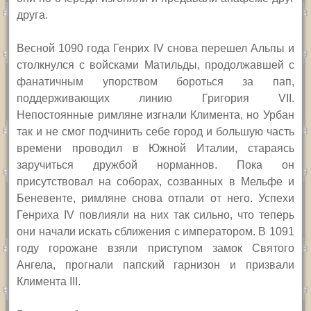
друга.
Весной 1090 года Генрих
IV
снова перешел Альпы и
столкнулся с войсками Матильды, продолжавшей с
фанатичным упорством бороться за пап,
поддерживающих линию Григория
VII.
Непостоянные римляне изгнали Климента, но Урбан
так и не смог подчинить себе город и б
о
льшую часть
времени проводил в Южной Италии, стараясь
заручиться дружбой норманнов. Пока он
присутствовал на соборах, созванных в Мельфе и
Беневенте, римляне снова отпали от него. Успехи
Генриха
IV
повлияли на них так сильно, что теперь
они начали искать сближения с императором. В 1091
году горожане взяли приступом замок Святого
Ангела, прогнали папский гарнизон и призвали
Климента
III.