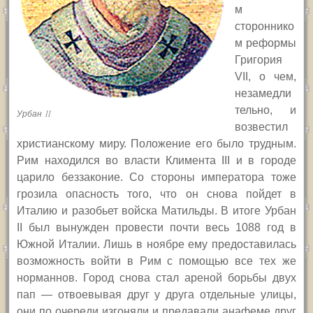
м
стороннико
м реформы
Григория
VII,
о чем,
незамедли
тельно, и
Урбан II
возвестил
христианскому миру. Положение его было трудным.
Рим находился во власти Климента
III
и в городе
царило беззаконие. Со стороны императора тоже
грозила опасность того, что он снова пойдет в
Италию и разобьет войска Матильды. В итоге Урбан
II
был вынужден провести почти весь 1088 год в
Южной Италии. Лишь в ноябре ему предоставилась
возможность войти в Рим с помощью все тех же
норманнов. Город снова стал ареной борьбы двух
пап — отвоевывая друг у друга отдельные улицы,
они по очереди изгоняли и предавали анафеме друг