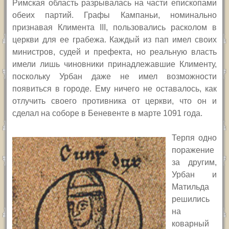
Римская область разрывалась на части епископами
обеих партий. Графы Кампаньи, номинально
признавая Климента
III,
пользовались расколом в
церкви для ее грабежа. Каждый из пап имел своих
министров, судей и префекта, но реальную власть
имели лишь чиновники принадлежавшие Клименту,
поскольку Урбан даже не имел возможности
появиться в городе. Ему ничего не оставалось, как
отлучить своего противника от церкви, что он и
сделал на соборе в Беневенте в марте 1091 года.
Терпя одно
поражение
за другим,
Урбан и
Матильда
решились
на
коварный