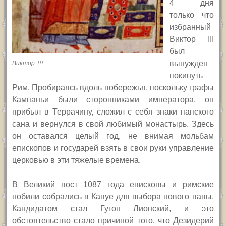
4 дня
только что
избранный
Виктор
III
был
вынужден
Виктор III
покинуть
Рим. Пробираясь вдоль побережья, поскольку графы
Кампаньи были сторонниками императора, он
прибыл в Террачину, сложил с себя знаки папского
сана и вернулся в свой любимый монастырь. Здесь
он оставался целый год, не внимая мольбам
епископов и государей взять в свои руки управление
церковью в эти тяжелые времена.
В Великий пост 1087 года епископы и римские
нобили собрались в Капуе для выбора нового папы.
Кандидатом стал Гугон Лионский, и это
обстоятельство стало причиной того, что Дезидерий