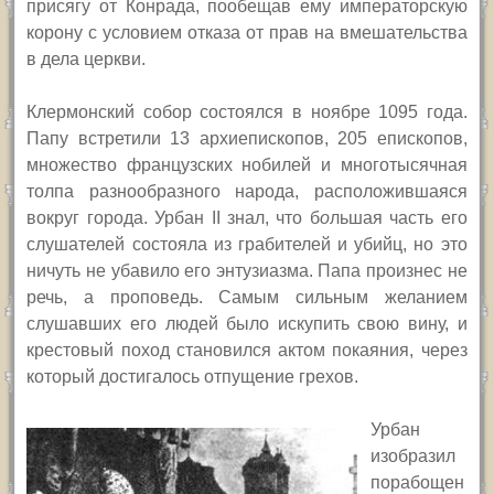
присягу от Конрада, пообещав ему императорскую
корону с условием отказа от прав на вмешательства
в дела церкви.
Клермонский собор состоялся в ноябре 1095 года.
Папу встретили 13 архиепископов, 205 епископов,
множество французских нобилей и многотысячная
толпа разнообразного народа, расположившаяся
вокруг города. Урбан
II
знал, что б
о
льшая часть его
слушателей состояла из грабителей и убийц, но это
ничуть не убавило его энтузиазма. Папа произнес не
речь, а проповедь. Самым сильным желанием
слушавших его людей было искупить свою вину, и
крестовый поход становился актом покаяния, через
который достигалось отпущение грехов.
Урбан
изобразил
порабощен