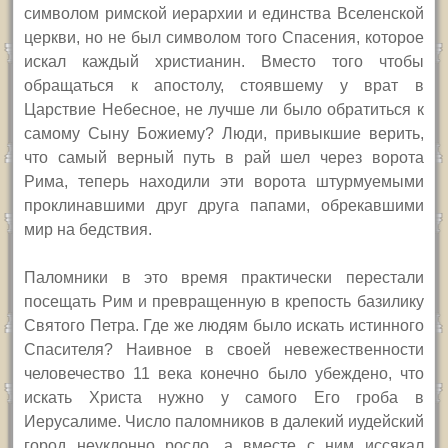
символом римской иерархии и единства Вселенской
церкви, но не был символом того Спасения, которое
искал каждый христианин. Вместо того чтобы
обращаться к апостолу, стоявшему у врат в
Царствие Небесное, не лучше ли было обратиться к
самому Сыну Божиему? Люди, привыкшие верить,
что самый верный путь в рай шел через ворота
Рима, теперь находили эти ворота штурмуемыми
проклинавшими друг друга папами, обрекавшими
мир на бедствия.
Паломники в это время практически перестали
посещать Рим и превращенную в крепость базилику
Святого Петра. Где же людям было искать истинного
Спасителя? Наивное в своей невежественности
человечество 11 века конечно было убеждено, что
искать Христа нужно у самого Его гроба в
Иерусалиме. Число паломников в далекий иудейский
город неуклонно росло, а вместе с ним иссякал