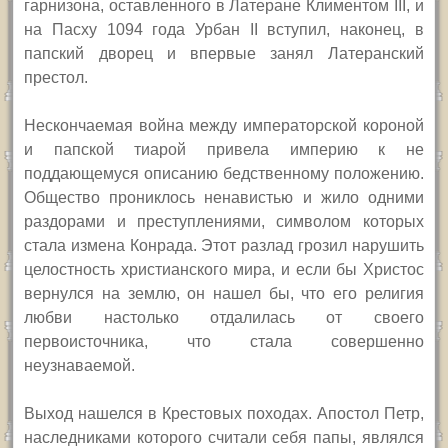
гарнизона, оставленного в Латеране Климентом
III,
и
на Пасху 1094 года Урбан
II
вступил, наконец, в
папский дворец и впервые занял Латеранский
престол.
Нескончаемая война между императорской короной
и папской тиарой привела империю к не
поддающемуся описанию бедственному положению.
Общество прониклось ненавистью и жило одними
раздорами и преступлениями, символом которых
стала измена Конрада. Этот разлад грозил нарушить
целостность христианского мира, и если бы Христос
вернулся на землю, он нашел бы, что его религия
любви настолько отдалилась от своего
первоисточника, что стала совершенно
неузнаваемой.
Выход нашелся в Крестовых походах. Апостол Петр,
наследниками которого считали себя папы, являлся