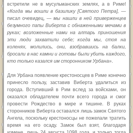
встретили не в мусульманских землях, а в Риме!
«Когда мы вошли в базилику
[
Святого Петра
],
—
писал очевидец, —
мы нашли в ней приверженцев
безумного папы Виберта с обнаженными мечами в
руках; возложенные нами на алтарь приношения
эти люди захватили себе; когда мы, стоя на
коленях, молились, они, взобравшись на балки,
бросали в нас камни и готовы были убить каждого,
кто только казался им сторонником Урбана»
.
Для Урбана появление крестоносцев в Риме конечно
принесло пользу, заставив Виберта удалиться из
города. Вступивший в Рим вслед за войсками, он
оказался обладателем почти всего города и смог
провести Рождество в мире и тишине. В руках
сторонников Виберта оставался лишь замок Святого
Ангела, поскольку крестоносцы не пожелали тратить
время на его осаду. Замок был взят, благодаря
измене, лишь 24 августа 1098 года, и только тогда