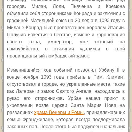
городов. Милан, Лоди, Пьяченца и Кремона
объявили себя сторонниками Конрада и заключили с
графиней Матильдой союз на 20 лет, а в 1093 году в
Милане Конрад был провозглашен королем Италии.
Получив известия о бегстве, измене и коронования
своего сына, император, уже готовый на
самоубийство, в отчаянии удалился в свой
провинциальный ломбардский замок.
Изменившийся ход событий позволил Урбану
II
в
конце ноября 1093 года прибыть в Рим. Климент
отсутствовал в городе, но укрепленные места, такие
как Латеран и замок Святого Ангела, находились в
руках его сторонников. Урбан нашел приют в
укреплении возле церкви Санта Мария Нова на
развалинах
храма Венеры и Ромы
, принадлежавших
семье Франджипане, которая всегда поддерживала
законных пап. После этого был подкуплен начальник