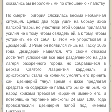
оказались бы вероломными по отношению к папству.
По смерти Григория сложилась весьма необычная
ситуация. Целых два года ушли на борьбу из-за
папской тиары, но участники этой борьбы прилагали
усилия не к тому, чтобы овладеть ей, а к тому, чтобы
устранить ее от себя. В этом же упорствовал и
Дезидерий. В Риме он появился лишь на Пасху 1086
года. Дезидерий надеялся, что своим отказом
достигнет успокоения все еще разделенного на два
лагеря разоренного города, но собравшиеся в
церкви Святого Лаврентия кардиналы и
аристократы стали на коленях умолять его принять
сан. Дезидерий тянул время и даже предлагал
средства на содержание папы, кто бы он ни был, но
народ криками требовал избрания именно его, и
потерявшие терпение епископы 24 мая 1086 года
провозгласили Дезидерия папой под именем
Виктора
III.