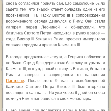
снова согласился принять сан. Его самолюбие было
задето тем, что тиарой станет обладать один из его
противников. На Пасху Виктор
III
в сопровождении
вооруженного отряда двинулся к Риму. Они стали
лагерем перед Леониной и обнаружили, что
базилика Святого Петра находится в руках врагов —
когда Виктор
III
бежал из Рима, префект императора
овладел городом и призвал Климента
III.
В городе продолжалась смута, а Генриха поблизости
не было. Отряд Дезидерия взял базилику штурмом, и
Климент
III,
вынужденный покинуть Ватикан, бежал в
Рим и заперся в защищенном от нападения
Пантеоне
. После этого 9 мая в освобожденной
базилике Святого Петра Виктор
III
был вторично
посвящен в сан папы. Но уже через 8 дней он снова
покинул Рим и направился в свой монастырь.
В это время для поддержки папы в Рим прибыла