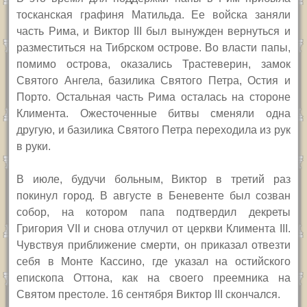
тосканская графиня Матильда. Ее войска заняли
часть Рима, и Виктор
III
был вынужден вернуться и
разместиться на Тибрском острове. Во власти папы,
помимо острова, оказались Трастеверин, замок
Святого Ангела, базилика Святого Петра, Остия и
Порто. Остальная часть Рима осталась на стороне
Климента. Ожесточенные битвы сменяли одна
другую, и базилика Святого Петра переходила из рук
в руки.
В июле, будучи больным, Виктор в третий раз
покинул город. В августе в Беневенте был созван
собор, на котором папа подтвердил декреты
Григория
VII
и снова отлучил от церкви Климента
III.
Чувствуя приближение смерти, он приказал отвезти
себя в Монте Кассино, где указал на остийского
епископа Оттона, как на своего преемника на
Святом престоле. 16 сентября Виктор
III
скончался.