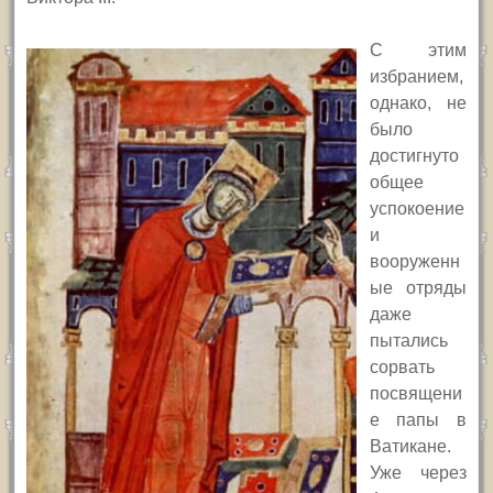
С этим
избранием,
однако, не
было
достигнуто
общее
успокоение
и
вооруженн
ые отряды
даже
пытались
сорвать
посвящени
е папы в
Ватикане.
Уже через