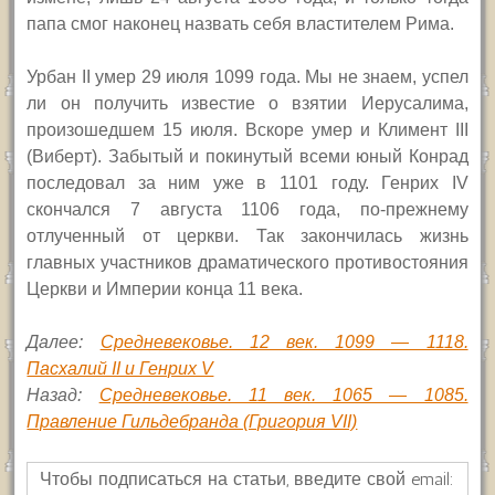
папа смог наконец назвать себя властителем Рима.
Урбан
II
умер 29 июля 1099 года. Мы не знаем, успел
ли он получить известие о взятии Иерусалима,
произошедшем 15 июля. Вскоре умер и Климент
III
(Виберт). Забытый и покинутый всеми юный Конрад
последовал за ним уже в 1101 году. Генрих
IV
скончался 7 августа 1106 года, по-прежнему
отлученный от церкви. Так закончилась жизнь
главных участников драматического противостояния
Церкви и Империи конца 11 века.
Далее:
Средневековье. 12 век. 1099 — 1118.
Пасхалий II и Генрих V
Назад:
Средневековье. 11 век. 1065 — 1085.
Правление Гильдебранда (Григория VII)
Чтобы подписаться на статьи, введите свой email: