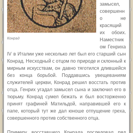
замысел,
совершенн
о не
красящий
их обоих.
Конрад
Наместник
ом Генриха
IV в Италии уже несколько лет был его старший сын
Конрад. Несходный с отцом по природе и склонный к
мирным искусствам, он давно тяготился длившейся
без конца борьбой. Поддавшись увещеваниям
служителей церкви, Конрад решил восстать против
отца. Генрих угадал замысел сына и заключил его в
тюрьму. Конрад сумел бежать и был восторженно
принят графиней Матильдой, направившей его к
папе, который тут же дал юноше отпущение греха,
совершенного против собственного отца.
Примеру восставшего Конрада последовал ряд