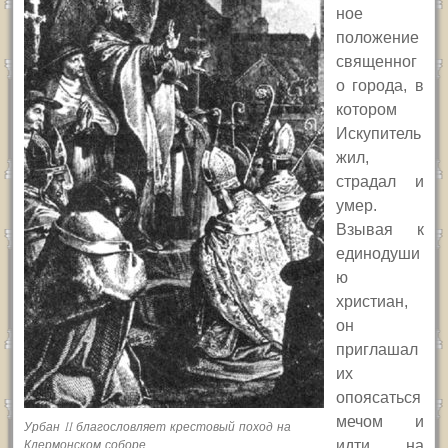
ное
положение
священног
о города, в
котором
Искупитель
жил,
страдал и
умер.
Взывая к
единодуши
ю
христиан,
он
приглашал
их
опоясаться
мечом и
Урбан II благословляет крестовый поход на
идти на
Клермонском соборе