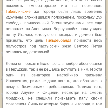
поменять императорское иго на церковное.
Гибеллинские
же города были лишь временно
удручены сложившимся положением, поскольку дух
свободы, принесенный Гогенштауфенами, все еще
оставался на Апеннинах. Вернувшийся папа увидел
не ту Италию, которую он покидал, и должен был
признать, что цель
Гильдебранда
привести весь
полуостров под пастырский жезл Святого Петра
осталась недостижимой.
Летом он поехал в Болонью, а в ноябре обосновался
в Перуджии, так и не решаясь вступить в Рим. И хотя
один из сенаторов настойчиво призывал
Иннокентия, римляне дали понять, что обратятся к
нему с безмерными требованиями. Помимо того,
города Апулии и Сицилии, несмотря на смерть
Фридриха, не спешили признавать папу своим
сюзереном. Лишь некоторые бароны и города, в том