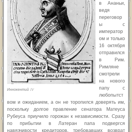
в Ананьи,
ведя
переговор
ы с
император
ом и только
16 октября
отправился
в Рим.
Римляне
смотрели
на нового
папу с
Иннокентий IV
любопытст
вом и ожиданием, а он не торопился доверять им,
поскольку долгое правление сенатора Матеуса
Рубеуса приучило горожан к независимости. Сразу
по прибытии в Латеран папа подвергся
навязчивости кредиторов, требовавших возврат