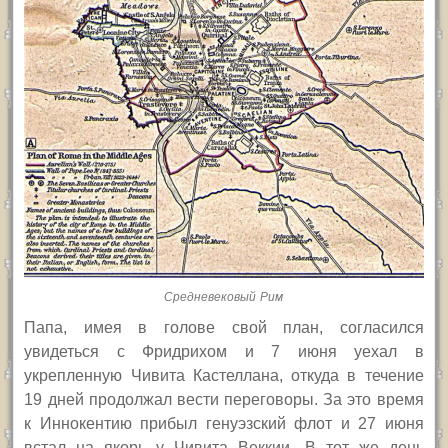
Средневековый Рим
Папа, имея в голове свой план, согласился
увидеться с Фридрихом и 7 июня уехал в
укрепленную Чивита Кастеллана, откуда в течение
19 дней продолжал вести переговоры. За это время
к Иннокентию прибыл генуэзский флот и 27 июня
встал на якорь у Чивита Веккии. В тот же день