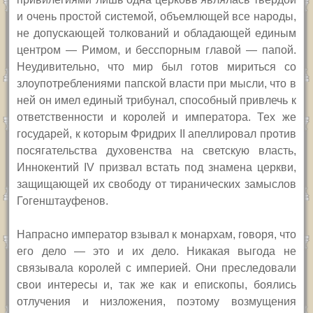
и очень простой системой, объемлющей все народы,
не допускающей толкований и обладающей единым
центром — Римом, и бесспорным главой — папой.
Неудивительно, что мир был готов мириться со
злоупотреблениями папской власти при мысли, что в
ней он имел единый трибунал, способный привлечь к
ответственности и королей и императора. Тех же
государей, к которым Фридрих
II
апеллировал против
посягательства духовенства на светскую власть,
Иннокентий
IV
призвал встать под знамена церкви,
защищающей их свободу от тиранических замыслов
Гогенштауфенов.
Напрасно император взывал к монархам, говоря, что
его дело — это и их дело. Никакая выгода не
связывала королей с империей. Они преследовали
свои интересы и, так же как и епископы, боялись
отлучения и низложения, поэтому возмущения