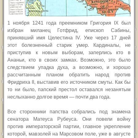
1 ноября 1241 года преемником Григория
IX б
ыл
избран миланец Готфрид, епископ Сабины,
принявший имя Целестина
IV.
Уже через 17 дней
этот болезненный старик умер.
Кардиналы, не
приступив к новым выборам, заперлись кто в
Ананьи, кто в своих замках. Возможно, это было
следствием упадка духа, а возможно, и хорошо
рассчитанным планом обратить народ против
Фридриха
II,
выставив его источником смуты. Как бы
то ни было, папский престол оставался незанятым
неслыханно долгое время — почти два года.
Все сторонники папства собрались под знамена
сенатора Матеуса Рубеуса. Они повели войну
против императорской партии, главное укрепление
которой, мавзолей на Марсовом поле, уже в августе