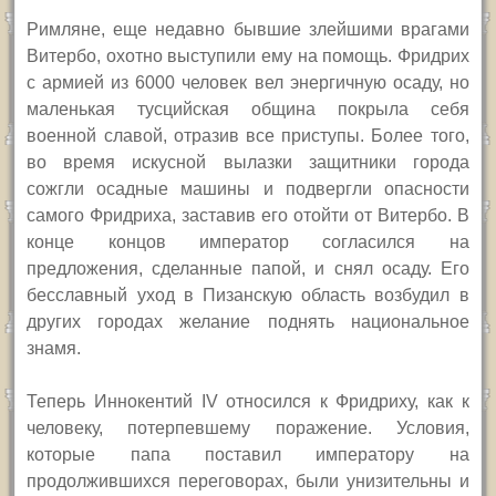
Римляне, еще недавно бывшие злейшими врагами
Витербо, охотно выступили ему на помощь. Фридрих
с армией из 6000 человек вел энергичную осаду, но
маленькая тусцийская община покрыла себя
военной славой, отразив все приступы. Более того,
во время искусной вылазки защитники города
сожгли осадные машины и подвергли опасности
самого Фридриха, заставив его отойти от Витербо. В
конце концов император согласился на
предложения, сделанные папой, и снял осаду. Его
бесславный уход в Пизанскую область возбудил в
других городах желание поднять национальное
знамя.
Теперь Иннокентий
IV
относился к Фридриху, как к
человеку, потерпевшему поражение. Условия,
которые папа поставил императору на
продолжившихся переговорах, были унизительны и