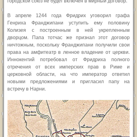
городской союз не будет включен в мирный договор.
В апреле 1244 года Фридрих уговорил графа
Генриха Франджипани уступить ему половину
Колизея с построенным в ней укрепленным
дворцом. Папа тотчас же признал этот договор
ничтожным, поскольку Франджипани получили свои
права на амфитеатр в ленное владение от церкви.
Иннокентий потребовал от Фридриха полного
отречения от всех имперских прав в Риме и
церковной области, на что император ответил
новыми предложениями и пригласил папу на
встречу в Нарни.