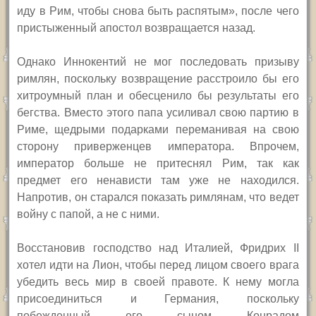
иду в Рим, чтобы снова быть распятым», после чего
пристыженный апостол возвращается назад.
Однако Иннокентий не мог последовать призыву
римлян, поскольку возвращение расстроило бы его
хитроумный план и обесценило бы результаты его
бегства. Вместо этого папа усиливал свою партию в
Риме, щедрыми подарками переманивая на свою
сторону приверженцев императора. Впрочем,
император больше не притеснял Рим, так как
предмет его ненависти там уже не находился.
Напротив, он старался показать римлянам, что ведет
войну с папой, а не с ними.
Восстановив господство над Италией, Фридрих
II
хотел идти на Лион, чтобы перед лицом своего врага
убедить весь мир в своей правоте. К нему могла
присоединиться и Германия, поскольку
побежденный его сыном Конрадом