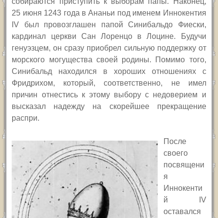
собираются приступить к выборам папы. Наконец,
25 июня 1243 года в Ананьи под именем Иннокентия
IV
был провозглашен папой Синибальдо Фиески,
кардинал церкви Сан Лоренцо в Лоцине. Будучи
генуэзцем, он сразу приобрел сильную поддержку от
морского могущества своей родины. Помимо того,
Синибальд находился в хороших отношениях с
Фридрихом, который, соответственно, не имел
причин отнестись к этому выбору с недоверием и
высказал надежду на скорейшее прекращение
распри.
После
своего
посвящени
я
Иннокенти
й
IV
оставался