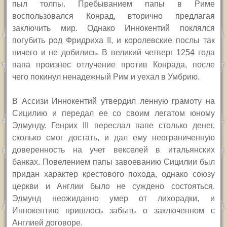
пыл толпы. Пребыванием папы в Риме
воспользовался Конрад, вторично предлагая
заключить мир. Однако Иннокентий поклялся
погубить род Фридриха
II,
и королевские послы так
ничего и не добились. В великий четверг 1254 года
папа произнес отлучение против Конрада, после
чего покинул ненадежный Рим и уехал в Умбрию.
В Ассизи Иннокентий утвердил ленную грамоту на
Сицилию и передал ее со своим легатом юному
Эдмунду. Генрих
III
переслал папе столько денег,
сколько смог достать, и дал ему неограниченную
доверенность на учет векселей в итальянских
банках. Повелением папы завоеванию Сицилии был
придан характер крестового похода, однако союзу
церкви и Англии было не суждено состояться.
Эдмунд неожиданно умер от лихорадки, и
Иннокентию пришлось забыть о заключенном с
Англией договоре.