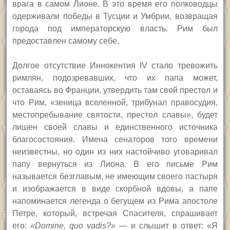
врага в самом Лионе. В это время его полководцы
одерживали победы в Тусции и Умбрии, возвращая
города под императорскую власть. Рим был
предоставлен самому себе.
Долгое отсутствие Иннокентия IV стало тревожить
римлян, подозревавших, что их папа может,
оставаясь во Франции, утвердить там свой престол и
что Рим, «зеница вселенной, трибунал правосудия,
местопребывание святости, престол славы», будет
лишен своей славы и единственного источника
благосостояния. Имена сенаторов того времени
неизвестны, но один из них настойчиво уговаривал
папу вернуться из Лиона. В его письме Рим
называется безглавым, не имеющим своего пастыря
и изображается в виде скорбной вдовы, а папе
напоминается легенда о бегущем из Рима апостоле
Петре, который, встречая Спасителя, спрашивает
его:
«Domine, quo vadis?»
— и слышит в ответ: «Я