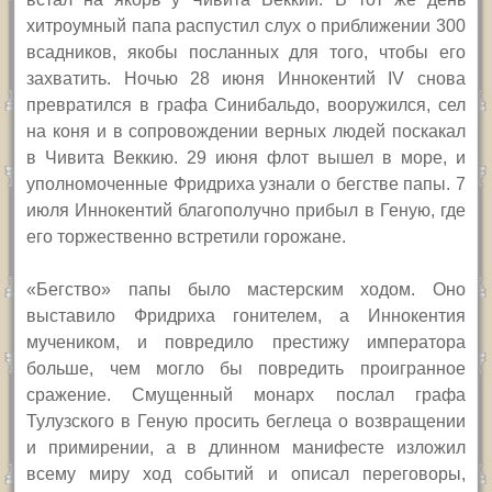
хитроумный папа распустил слух о приближении 300
всадников, якобы посланных для того, чтобы его
захватить. Ночью 28 июня Иннокентий
IV
снова
превратился в графа Синибальдо, вооружился, сел
на коня и в сопровождении верных людей поскакал
в Чивита Веккию.
29 июня флот вышел в море, и
уполномоченные Фридриха узнали о бегстве папы. 7
июля Иннокентий благополучно прибыл в Геную, где
его торжественно встретили горожане.
«Бегство» папы было мастерским ходом. Оно
выставило Фридриха гонителем, а Иннокентия
мучеником, и повредило престижу императора
больше, чем могло бы повредить проигранное
сражение. Смущенный монарх послал графа
Тулузского в Геную просить беглеца о возвращении
и примирении, а в длинном манифесте изложил
всему миру ход событий и описал переговоры,