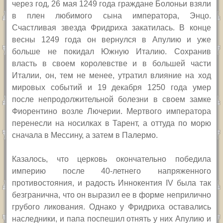
через год, 26 мая 1249 года граждане Болоньи взяли
в плен любимого сына императора, Энцо.
Счастливая звезда Фридриха закатилась. В конце
весны 1249 года он вернулся в Апулию и уже
больше не покидал Южную Италию. Сохранив
власть в своем королевстве и в большей части
Италии, он, тем не менее, утратил влияние на ход
мировых событий и 19 декабря 1250 года умер
после непродолжительной болезни в своем замке
Фиорентино возле Лючерии. Мертвого императора
перенесли на носилках в Тарент, а оттуда по морю
сначала в Мессину, а затем в Палермо.
Казалось, что церковь окончательно победила
империю после 40-летнего напряженного
противостояния, и радость Иннокентия
IV
была так
безгранична, что он выразил ее в форме неприлично
грубого ликования.
Однако у Фридриха оставались
наследники, и папа поспешил отнять у них Апулию и