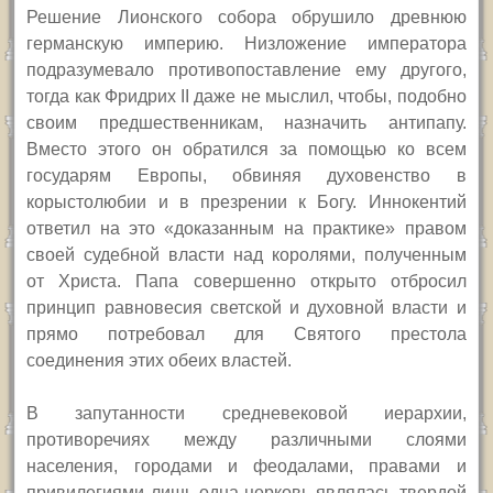
Решение Лионского собора обрушило древнюю
германскую империю. Низложение императора
подразумевало противопоставление ему другого,
тогда как Фридрих
II
даже не мыслил, чтобы, подобно
своим предшественникам, назначить антипапу.
Вместо этого он обратился за помощью ко всем
государям Европы, обвиняя духовенство в
корыстолюбии и в презрении к Богу. Иннокентий
ответил на это «доказанным на практике» правом
своей судебной власти над королями, полученным
от Христа. Папа совершенно открыто отбросил
принцип равновесия светской и духовной власти и
прямо потребовал для Святого престола
соединения этих обеих властей.
В запутанности средневековой иерархии,
противоречиях между различными слоями
населения, городами и феодалами, правами и
привилегиями лишь одна церковь являлась твердой