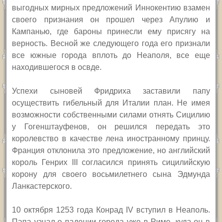
выгодных мирных предложений Иннокентию взамен
своего признания он прошел через Апулию и
Кампанью, где бароны принесли ему присягу на
верность. Весной же следующего года его признали
все южные города вплоть до Неаполя, все еще
находившегося в освде.
Успехи сыновей Фридриха заставили папу
осуществить гибельный для Италии план. Не имея
возможности собственными силами отнять Сицилию
у Гогенштауфенов, он решился передать это
королевство в качестве лена иностранному принцу.
Франция отклонила это предложение, но английский
король Генрих
III
согласился принять сицилийскую
корону для своего восьмилетнего сына Эдмунда
Ланкастерского.
10 октября 1253 года Конрад
IV
вступил в Неаполь.
Папа узнал о падении города уже в Риме, куда он в