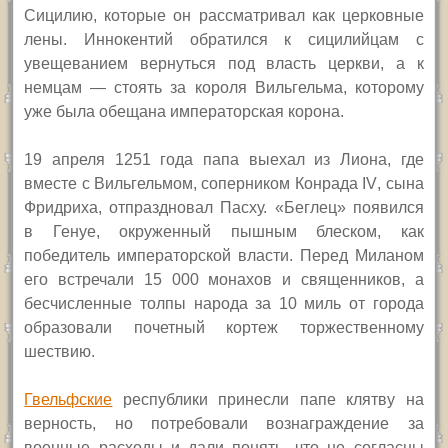
Сицилию, которые он рассматривал как церковные
лены. Иннокентий обратился к сицилийцам с
увещеванием вернуться под власть церкви, а к
немцам — стоять за короля Вильгельма, которому
уже была обещана императорская корона.
19 апреля 1251 года папа выехал из Лиона, где
вместе с Вильгельмом, соперником Конрада
IV
, сына
Фридриха, отпраздновал Пасху. «Беглец»
появился
в Генуе, окруженный пышным блеском, как
победитель императорской власти. Перед Миланом
его встречали 15 000 монахов и священников, а
бесчисленные толпы народа за 10 миль от города
образовали почетный кортеж торжественному
шествию.
Гвельфские
республики принесли папе клятву на
верность, но потребовали вознаграждение за
военные расходы и дали понять, что не согласны