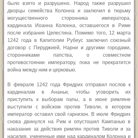
было взято и разрушено. Народ также разрушил
дворцы семейства Колонна и заключил в тюрьму
могущественного сторонника императора,
кардинала Иоанна Колонна, оставшегося в Риме
после избрания Целестина. Помимо того, 12 марта
1242 года в Капитолии Рубеус заключил союзный
договор с Перуджией, Нарни и другими городами,
сторонниками папства, о совместном
противостоянии императору, пока не прекратится
война между ним и церковью.
В феврале 1242 года Фридрих отправил послов к
кардиналам в Ананьи, чтобы уговорить их
приступить к выборам папы, а в июне римляне
выступили с войском против Тиволи, в котором
император оставил свой гарнизон. В июле Фридрих
снова двинулся на Рим и опустошил Кампанью в
наказание за действия римлян против Тиволи и за
насилия, учиненные ими над кардиналом Колонна и