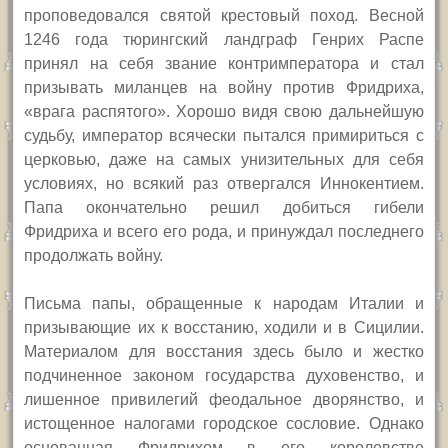
проповедовался святой крестовый поход. Весной
1246 года тюрингский ландграф Генрих Распе
принял на себя звание контримператора и стал
призывать миланцев на войну против Фридриха,
«врага распятого». Хорошо видя свою дальнейшую
судьбу, император всячески пытался примириться с
церковью, даже на самых унизительных для себя
условиях, но всякий раз отвергался Иннокентием.
Папа окончательно решил добиться гибели
Фридриха и всего его рода, и принуждал последнего
продолжать войну.
Письма папы, обращенные к народам Италии и
призывающие их к восстанию, ходили и в Сицилии.
Материалом для восстания здесь было и жестко
подчиненное законом государства духовенство, и
лишенное привилегий феодальное дворянство, и
истощенное налогами городское сословие. Однако
основанная Фридрихом в его королевстве