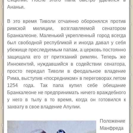
Ананьи.
В это время Тиволи отчаянно оборонялся против
римской милиции, возглавляемой сенатором
Бранкалеоне. Маленький укрепленный город
всегда
был
свободной республикой и иногда давал у себя
убежище преследуемым папам,
а церковь постоянно
защищала его от притязаний римлян. Теперь же
Иннокентий, нуждавшийся в содействии сенатора,
просто передал Тиволи в феодальное владение
Рима,
выступив «посредником» в переговорах летом
1254 года. Так папа купил себе обещание
Бранкалеоне не предпринимать ничего враждебного
у него в тылу в то время, когда он готовился к
захвату в свое владение Апулии.
Положение
Манфреда