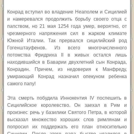
Конрад вступил во владение Неаполем и Сицилией
и намеревался продолжить борьбу своего отца с
папством, но 21 мая 1254 года умер, вероятно, от
чрезмерного напряжения сил в жарком климате
Южной Италии. Так прервался сицилийский род
Гогенштауфенов. Из всего многочисленного
потомства Фридриха
II
в живых остался лишь
находившийся в Баварии двухлетний сын Конрада,
Конрадин. Причем, из недоверия к Манфреду,
умирающий Конрад назначил опекуном ребенка
самого папу!
Эта смерть побудила Иннокентия
IV
поспешить в
Сицилийское королевство.
Он заехал в Рим и
произнес речь у базилики Святого Петра, в которой
высказал множество хороших слов римлянам и
попросил их поддержать его план относительно
Сицилии. После этого папа быстро удалился в