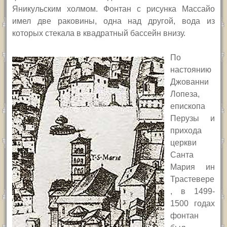
Яникульским холмом. Фонтан с рисунка Массайо
имел две раковины, одна над другой, вода из
которых стекала в квадратный бассейн внизу.
По
настоянию
Джованни
Лопеза,
епископа
Перузы и
прихода
церкви
Санта
Мария ин
Трастевере
, в 1499-
1500 годах
фонтан