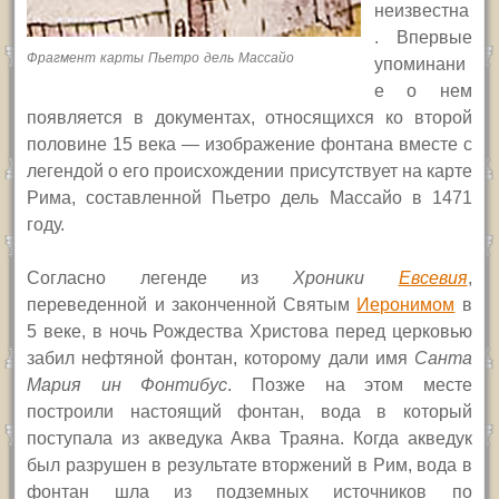
неизвестна
. Впервые
Фрагмент карты Пьетро дель Массайо
упоминани
е о нем
появляется в документах, относящихся ко второй
половине 15 века — изображение фонтана вместе с
легендой о его происхождении присутствует на карте
Рима, составленной Пьетро дель Массайо в 1471
году.
Согласно легенде из
Хроники
Евсевия
,
переведенной и законченной Святым
Иеронимом
в
5 веке, в ночь Рождества Христова перед церковью
забил нефтяной фонтан, которому дали имя
Санта
Мария ин
Ф
онтибус
. Позже на этом месте
построили настоящий фонтан, вода в который
поступала из акведука Аква Траяна. Когда акведук
был разрушен в результате вторжений в Рим, вода в
фонтан шла из подземных источников по