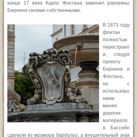
конце 17 века Карло Фонтана заменил раковины
Бернини своими собственными.
В 1873 году
фонтан
полностью
перестроил
и, следуя
проекту
Бернини и
Фонтана,
но с
использова
нием
менее
дорогих
материало
в. Бассейн
сделали из мрамора
бардильо
, а внушительный знак