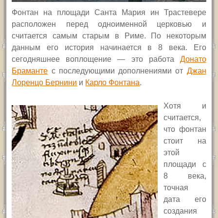
Фонтан на площади Санта Мария ин Трастевере
расположен перед одноименной церковью и
считается самым старым в Риме. По некоторым
данным его история начинается в 8 века. Его
сегодняшнее воплощение — это работа
Донато
Браманте
с последующими дополнениями от
Джан
Лоренцо Бернини
и
Карло Фонтана
.
Хотя и
считается,
что фонтан
стоит на
этой
площади с
8 века,
точная
дата его
создания