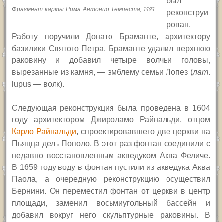
был
Фрагмент карты Рима Антонио Темпеста, 1593
реконструи
рован.
Работу поручили Донато Браманте, архитектору
базилики Святого Петра. Браманте удалил верхнюю
раковину и добавил четыре волчьи головы,
вырезанные из камня, — эмблему семьи Лопез (
лат
.
lupus — волк).
Следующая реконструкция была проведена в 1604
году архитектором Джироламо Райнальди, отцом
Карло Райнальди
, спроектировавшего две церкви на
Пьяцца дель Пополо. В этот раз фонтан соединили с
недавно восстановленным акведуком Аква Феличе.
В 1659 году воду в фонтан пустили из акведука Аква
Паола, а очередную реконструкцию осуществил
Бернини. Он переместил фонтан от церкви в центр
площади, заменил восьмиугольный бассейн и
добавил вокруг него скульптурные раковины. В