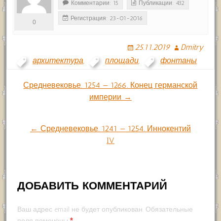
Комментарии: 15
Публикации: 432
Регистрация: 23-01-2016
0
25.11.2019
Dmitry
архитектура
,
площади
,
фонтаны
Навигация
Средневековье. 1254 — 1266. Конец германской
империи →
по
← Средневековье. 1241 — 1254. Иннокентий
записям
IV
ДОБАВИТЬ КОММЕНТАРИЙ
Ваш адрес email не будет опубликован.
Обязательные
*
поля помечены