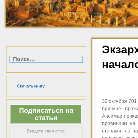
Экзарх
Найти:
начал
Скачать книгу
30 октября 701
причине враж
Подписаться на
Апсимар приказ
статьи
провинций на 
стенами, но п
Введите свой email: