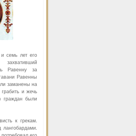
и семь лет его
 захвативший
ть Равенну за
 гавани Равенны
ыли заманены на
 грабить и жечь
з граждан были
исть к грекам.
д лангобардами.
 потребовал его