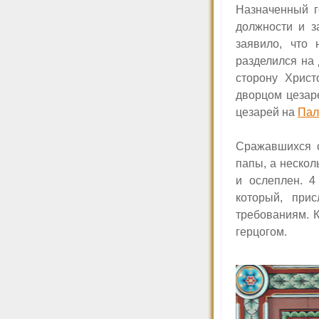
Назначенный г
должности и 
заявило, что 
разделился на
сторону Хрис
дворцом цезаре
цезарей на
Пал
Сражавшихся о
папы, а нескол
и ослеплен. 
который, при
требованиям. 
герцогом.