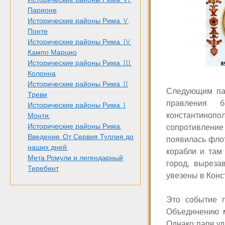
Парионе
Исторические районы Рима. V.
Понте
Исторические районы Рима. IV.
Кампо Марцио
Исторические районы Рима. III.
Колонна
Исторические районы Рима. II
Следующим пап
Треви
правления 
Исторические районы Рима. I
константиноп
Монти.
Исторические районы Рима.
сопротивление
Введение. От Сервия Туллия до
появилась фло
наших дней.
корабли и там
Мета Ромули и легендарный
город, выреза
Теребинт
увезены в Конс
Это событие п
Объединению м
Однако папе уд