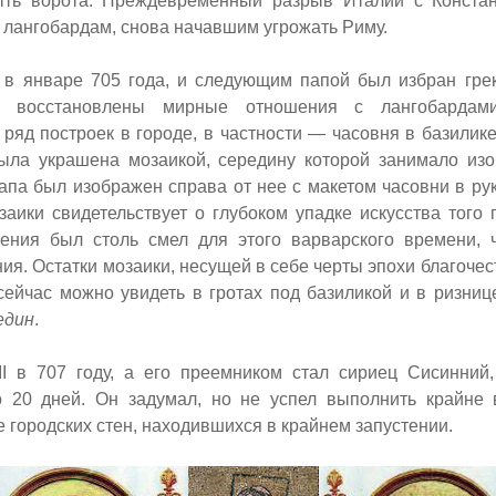
ыть ворота. Преждевременный разрыв Италии с Конста
 лангобардам, снова начавшим угрожать Риму.
 в январе 705 года, и следующим папой был избран гр
и восстановлены мирные отношения с лангобардам
ряд построек в городе, в частности — часовня в базилике
ыла украшена мозаикой, середину которой занимало из
апа был изображен справа от нее с макетом часовни в рук
аики свидетельствует о глубоком упадке искусства того 
ения был столь смел для этого варварского времени, 
ия. Остатки мозаики, несущей в себе черты эпохи благочес
сейчас можно увидеть в гротах под базиликой и в ризни
един
.
II
в 707 году, а его преемником стал сириец Сисинний
о 20 дней. Он задумал, но не успел выполнить крайне
 городских стен, находившихся в крайнем запустении.