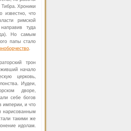
 Тибра. Хроники
о известно, что
власти римской
 направив туда
да). Но самым
ого папы стало
оноборчество
.
аторский трон
оживший начало
ескую церковь,
лонства. Иудеи,
орском дворе,
дали себе богов
 империи, и что
 и нарисованным
стали такими же
лонение идолам.