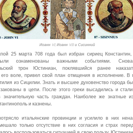
Иоанн VI, Иоанн VII и Сисинний
ой 25 марта 708 года был избран сириец Константин, 
были ознаменованы важными событиями. Снова
ольский трон Юстиниан, поклявшийся ранее наказа
 его воле, привел свой план отмщения в исполнение. В
тилия из Сицилии. Знать и высшее духовенство города б
 закованы в цепи. После этого греки высадились и стали
в значительную часть граждан. Наиболее же знатные и
тантинополь и казнены.
отрясло итальянские провинции и усилило в них ненав
ешало только отсутствие в них согласия и страх пере
алось воспользоваться ситуацией в свою пользу. Юстиниан