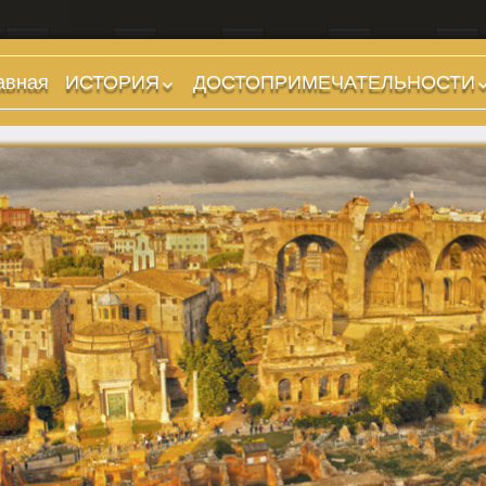
авная
ИСТОРИЯ
ДОСТОПРИМЕЧАТЕЛЬНОСТИ
Предыстория
Холмы и остров.
Районы
Царский период
(753-509 гг до н.э.)
Форумы, Площади,
Дороги
Ранняя Республика
(509-265 гг до н.э.)
Стадионы, Термы
Поздняя Республика
Музеи
(264-27 гг до н.э.)
Дохристианские
Империя. Принципат
храмы
(27 г до н.э. — 284 г
Христианские храмы,
н.э.)
базилики etc.
Империя. Доминат
Дворцы
(284-476 гг)
Арки, колонны и
Темные Века. Готы
обелиски
Темные Века.
Фонтаны
Экзархат