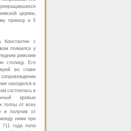
прекращавшихся
римской церкви,
ому приказу и 5
а Константин с
вом появился у
следним римским
ю столицу. Его
берий во главе
сопровождении
емя находился в
ном состоялась в
анный кровью
х толпы от всех
е и получив от
 между ними при
ю 711 года папа