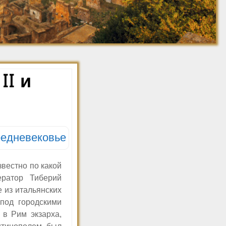
Джованни Баттиста
Ретро фото. 1910-
Пиранези
1920
Ретро фото. 1921-
1930
Ретро фото. 1931-
1940
II и
Ретро фото. 1941-
1950
Ретро фото 1951-1960
едневековье
вестно по какой
ератор Тиберий
 из итальянских
под городскими
 в Рим экзарха,