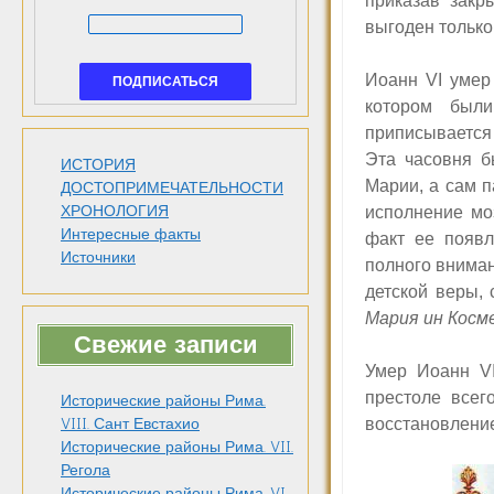
приказав закр
выгоден только
Иоанн V
I
умер
котором был
приписывается 
Эта часовня б
ИСТОРИЯ
Марии, а сам п
ДОСТОПРИМЕЧАТЕЛЬНОСТИ
ХРОНОЛОГИЯ
исполнение моз
Интересные факты
факт ее появл
Источники
полного вниман
детской веры, 
Мария ин Косм
Свежие записи
Умер Иоанн
V
престоле всег
Исторические районы Рима.
восстановление
VIII. Сант Евстахио
Исторические районы Рима. VII.
Регола
Исторические районы Рима. VI.