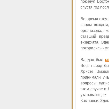
покинул Восто
спустя год посл
Во время отсут
своим вождем
организовал к
ставший пред
экзархата. Одн
покорились имп
Вардан был
м
Весь народ бы
Христе. Вызва
принимали уча
вопросы, един
этом случае в
указывающее 
Кампаньи. Здес