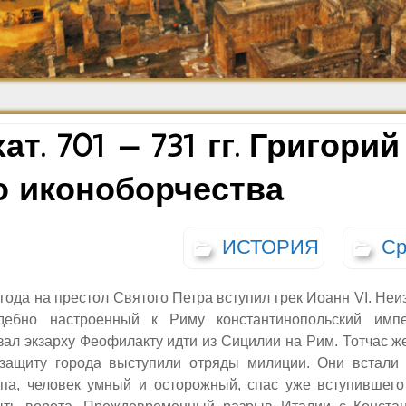
Средневековье
Возрождение и
Барокко
ат. 701 — 731 гг. Григорий 
о иконоборчества
ИСТОРИЯ
Ср
 года на престол Святого Петра вступил грек Иоанн
VI.
Неиз
дебно настроенный к Риму константинопольский имп
ал экзарху Феофилакту идти из Сицилии на Рим. Тотчас же
защиту города выступили отряды милиции. Они встали 
апа, человек умный и осторожный, спас уже вступившего