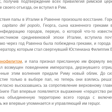
к, получив подтверждение всех привилегий римской церк
е своего отъезда, он вступил в Рим.
ствия папы в Италии в Равенне произошло восстание. Гор
,
capitano del popolo
,
Георга, сына казненного греками 
онфедерацию городов, первую, о которой что-то известн
вестником средневековой эпохи Италии, вступила поч
ако через год Равенна была побеждена греками, и города 
ератору, которым стал свергнувший Юстиниана Филиппик 
онофелитом
, и папа признал присланную им формулу ве
л возмущен поведением императора, дерзнувшего отриц
нные этим волнения придали Риму новый облик. До си
стие только в выборе пап, но теперь они взялись реша
огласно высказавшись за сопротивление верховному главе
 Книге Пап впервые появляется выражение «герцогство ри
на объединенную территорию всего города с включе
ь же впервые упоминается и управляющий им герцог.