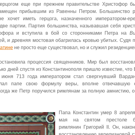
ерцогом еще при прежнем правительстве Христофор бы
замещен прибывшим из Равенны Петром. Большинство р
не хочет иметь герцога, назначенного императором-ер
 две партии. Партия большинства, называвшая себя христ
тофора и вступила в бой со сторонниками Петра на
В
й, и древняя мостовая обагрилась кровью убитых. Судя п
атине
не просто еще существовал, но и служил резиденцией
становила процессия священников. Мир был восстановл
ько дней спустя из Константинополя пришло известие, что
4 июня 713 года императором стал свергнувший Вард
слал папе свою формулу веры, вполне отвечавшую о
Когда же Петр поручился римлянам за полную амнистию, о
Папа Константин умер 8 апреля
мая на святом престоле б
римлянин Григорий
II.
Он, након
восстановлению аврелиановой с