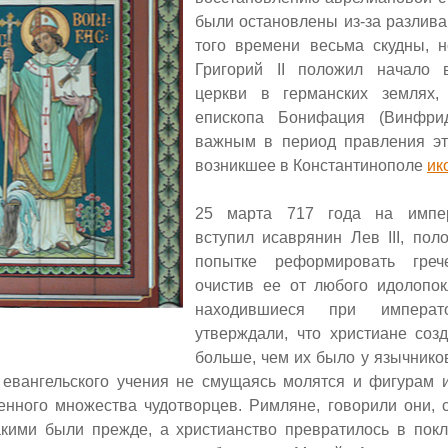
были остановлены из-за разлива
того времени весьма скудны, н
Григорий
II
положил начало 
церкви в германских землях,
епископа Бонифация (Винфри
важным в период правления эт
возникшее в Константинополе
ик
25 марта 717 года на импер
вступил исаврянин Лев
III,
пол
попытке реформировать греч
очистив ее от любого идолопок
находившиеся при императ
утверждали, что христиане соз
больше, чем их было у язычников
 евангельского учения не смущаясь молятся и фигурам
енного множества чудотворцев. Римляне, говорили они, 
акими были прежде, а христианство превратилось в пок