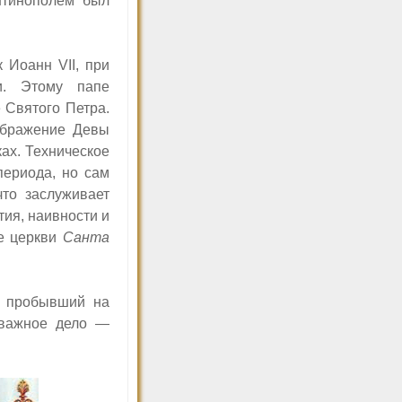
нтинополем был
ек Иоанн
VII,
при
и. Этому папе
 Святого Петра.
ображение Девы
ах. Техническое
периода, но сам
что заслуживает
тия, наивности и
це церкви
Санта
, пробывший на
 важное дело —