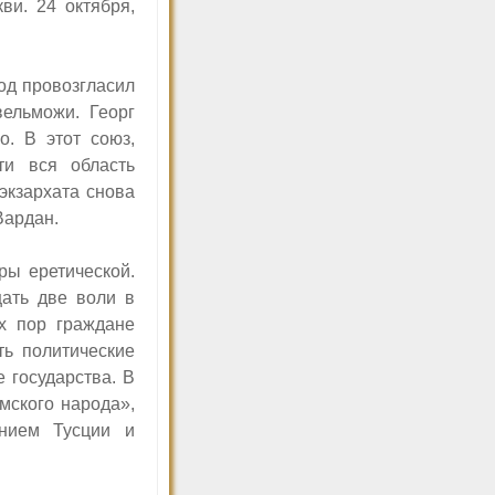
ви. 24 октября,
од провозгласил
вельможи. Георг
о. В этот союз,
ти вся область
экзархата снова
Вардан.
ры еретической.
ать две воли в
х пор граждане
ть политические
 государства. В
мского народа»,
нием Тусции и