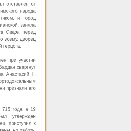
л отставлен от
имского народа
етиком, и город
ианской, заняла
иа Сакра
перед
о всему, дворец
 герцога.
ен при участии
 Вардан свергнут
ана Анастасий
II,
ртодоксальным
ни признали его
 715 года, а 19
ыл утвержден
ец, приступил к
тены, но работы