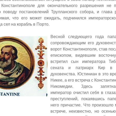
 Константинополе для окончательного разрешения не 
о поводу постановлений Трулланского собора, и глава 
имая, что его может ожидать, подчинился императорск
а сел на корабль в Порто.
Весной следующего года пап
сопровождающим его духовенст
ворот Константинополя, став по
епископом, видевшим восточну
встретил сын императора Ти
сената и патриарх Кир в 
духовенства. Юстиниан в это вр
Никее, а его встреча с Константи
Никомедии. Здесь запятн
император очистил себя в глаза
преступлений, покаявшись пап
него причастие. Что произошло
встрече, неизвестно, но осень