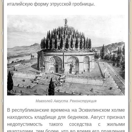
италийскую форму этрусской гробницы.
Мавзолей Августа. Реконструкция
В республиканские времена на Эсквилинском холме
находилось кладбище для бедняков. Август признал
недопустимость такого соседства с жилыми
кварталами, тем более, что во время его правления