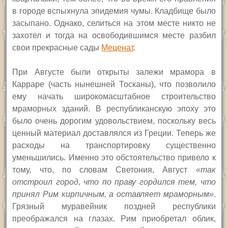
в городе вспыхнула эпидемия чумы. Кладбище было
засыпано. Однако, селиться на этом месте никто не
захотел и тогда на освободившимся месте разбил
свои прекрасные сады
Меценат
.
При Августе были о
ткрыт
ы
залеж
и
мрамора в
Кар
р
аре
(часть нынешней Тосканы)
,
что
позволило
ему начать широкомасштабное строительство
мраморных зданий.
В республиканскую эпоху это
было очень дорогим удовольствием, поскольку весь
ценный материал
доставлялся из Греции.
Теперь же
расходы на транспортировку существенно
уменьшились.
Именно это обстоятельство привело к
тому, что, п
о словам Светония, Август
«так
отстроил город, что по праву гордился тем, что
принял Рим кирпичным, а оставляет мраморным»
.
Грязный муравейник поздней республики
преображался на глазах.
Рим приобре
тал
облик,