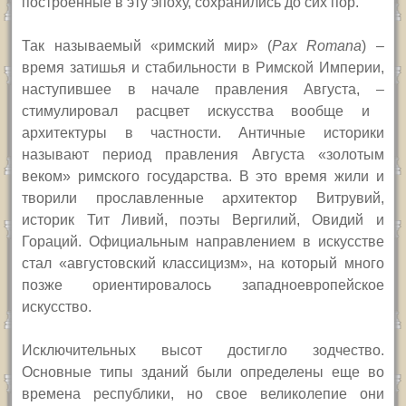
построенные в эту эпоху, сохранились до сих пор.
Т
ак называемый «римский мир» (
Pax Romana
) –
время затишья и стабильности в Римской Империи,
наступившее в начале правления Августа,
–
стимулировал расцвет искусства вообще и
архитектуры в частности. Античные историки
называют период правления Августа «золотым
веком» римского государства. В это время жили и
творили прославленные архитектор Витрувий,
историк Тит Ливий, поэты Вергилий, Овидий и
Гораций. Официальным направлением в искусстве
стал «августовский классицизм», на который много
позже ориентировалось западноевропейское
искусство.
Исключительных высот достигло зодчество.
Основные типы зданий были определены еще во
времена республики, но свое великолепи
е
они