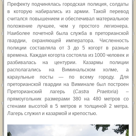
Префекту подчинялась городская полиция, солдаты
в которую набирались из армии. Такой перевод
считался повышением и обеспечивал материальное
положение лучшее, чем у простого легионера.
Наиболее почетной была служба в преторианской
гвардии, охраняющей императора. Численность
полиции составляла от 3 до 5 когорт в разные
времена. Каждая когорта состояла из 1000 человек и
разбивалась на центурии. Казармы полиции
располагались на Виминальском холме, а
караульные посты — по всему городу. Для
преторианской гвардии на Виминале был построен
Преторианский лагерь
(
Castra Praetoria
) –
прямоугольник размерами 380 на 480
метров со
стенами высотой в 5 метров и толщиной 2 метра.
Лагерь служил и казармой и крепостью.