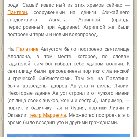
рода. Самый известный из этих храмов сейчас —
Пантеон
, сооруженный на деньги ближайшего
сподвижника Августа Агриппой (правда
перестроенный при Адриане). Агриппой же были
построены термы и новый водопровод.
На
Палатине
Августом было построено святилище
Аполлона, в том месте, которое, по словам
гадателей, сам бог избрал себе ударом молнии. К
святилищу были присоединены портики с латинской
и греческой библиотеками. Там же, на Палатине,
были возведены дворец Августа и вилла Ливии.
Некоторые здания Август строил и от чужого имени
(от лица своих внуков, жены и сестры), например, —
портик и базилику Гая и Луция, портики Ливии и
Октавии,
театр Марцелла
. Множество построек в это
время было воздвигнуто и другими гражданами.