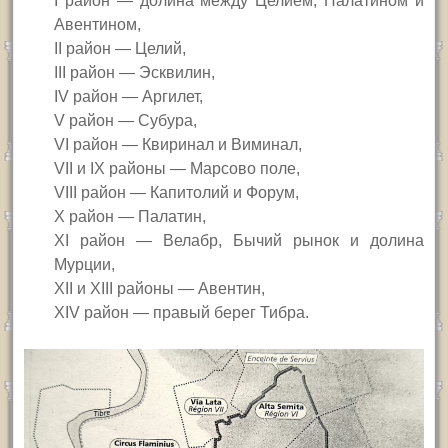
I
район — долина между Целием, Палатином и
Авентином,
II
район — Целий,
III
район — Эсквилин,
IV
район — Аргилет,
V
район — Субура,
VI
район — Квиринал и Виминал,
VII
и
IX
районы — Марсово поле,
VIII
район — Капитолий и Форум,
X
район — Палатин,
XI
район — Велабр, Бычий рынок и долина
Мурции,
XII
и
XIII
районы — Авентин,
XIV
район — правый берег Тибра.