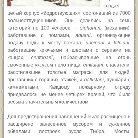
создал
целый корпус «бодрствующих», состоявший из 7000
вольноотпущенников. Они делились на семь
категорий по 100 человек —
siphonarii
(механики),
работавшие с помпами,
aquarii
,
организующие
подачу воды к месту пожара,
uncinarii
и
falciarii
,
работавшие крючьями и шестами с серпами на
концах,
centonarii
,
набрасывавшие на огонь
смоченные
уксусом
полотнища,
emitularii
,
спасатели,
расстилавшие толстые матрасы для людей,
прыгавших с горящих этажей, и
ballistarii
,
пушкари с
камнеметами. Каждому пожарному отряду
придавалось не менее четырех врачей, что было
весьма значительным количеством.
Для предотвращения наводнений было расчищено и
расширено занесенное мусором и суженное
обвалами построек русло Тибра. Мосты,