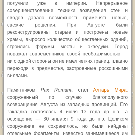
получили
уже в империи.
Непрерывное
совершенствование техники возведения стен и
сводов давало возможность применять новые,
свежие решения. При Августе были
реконструированы старые и построены новые
храмы, выросло количество общественных зданий,
строились форумы, мосты и акведуки. Город
поражал современников своей необозримостью —
ни с одной стороны он не имел четких границ, плавно
переходя в предместья, застроенные роскошными
виллами.
Памятником
Pax Romana
стал
Алтарь Мира
,
сооруженный по случаю благополучного
возвращения Августа из западных провинций. Его
закладка состоялась 4 июля 13 года до н.э., а
освящение — 30 января 9 года до н.э.
Целиком
сооружение не сохранилось, но были найдены
отдельные фрагменты, известно занимавшееся им