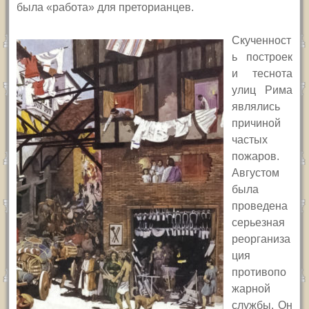
была «работа» для преторианцев.
Скученност
ь построек
и теснота
улиц Рима
являлись
причиной
частых
пожаров.
Августом
была
проведена
серьезная
реорганиза
ция
противопо
жарной
службы.
Он