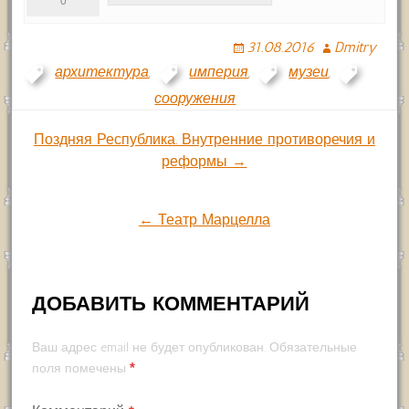
0
31.08.2016
Dmitry
архитектура
,
империя
,
музеи
,
сооружения
Навигация
Поздняя Республика. Внутренние противоречия и
реформы →
по
← Театр Марцелла
записям
ДОБАВИТЬ КОММЕНТАРИЙ
Ваш адрес email не будет опубликован.
Обязательные
*
поля помечены