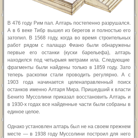
В 476 году Рим пал.
Алтарь постепенно разрушался.
А
в
6
веке Тибр вышел из берегов и полностью
его
затопил. В
1568 году, когда во время строительных
работ рядом с палаццо Фиано были обнаружены
первые его останки (куски барельефа),
алтарь
находился под четырьмя метрами ила.
Следующие
фрагменты были найдены только в 1859 году.
Зато
т
еперь раскопки стали проводить регулярно. А с
1903 года начинается целенаправленный поиск
останков именно Алтаря Мира. Пришедший к власти
Бенито Муссолини приказал восстановить Алтарь и
в 1930-х годах все найденные части были собраны в
единое целое.
Однако установлен алтарь был не на своем прежнем
месте — в 1938 году Муссолини построил для него