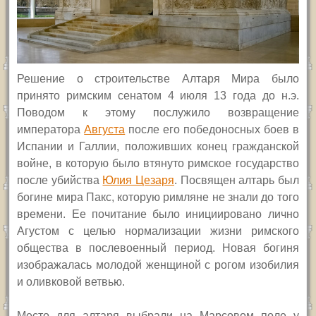
Решение о строительстве Алтаря Мира было
принято римским сенатом 4 июля 13 года до н.э.
Поводом к этому послужило возвращение
императора
Августа
после его победоносных боев в
Испании и Галлии, положивших конец гражданской
войне, в которую было втянуто римское государство
после убийства
Юлия Цезаря
. Посвящен алтарь был
богине мира Пакс, которую римляне не знали до того
времени. Ее почитание было инициировано лично
Агустом с целью нормализации жизни римского
общества в послевоенный период. Новая богиня
изображалась молодой женщиной с рогом изобилия
и оливковой ветвью.
Место для алтаря выбрали на Марсовом поле у