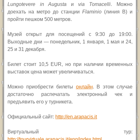
Lungotevere in Augusta
и
via Tomacelli
.
Можно
доехать на метро до станции
Flaminio
(линия
В
)
и
пройти пешком 500 метров.
Музей открыт для посещений с 9:30 до 19:00.
Выходные дни — понедельник, 1 января, 1 мая и
24,
25
и 31
декабря.
Билет стоит 10,5
EUR
, но при наличии временных
выставок цена может увеличиваться.
Можно приобрести билеты
онлайн
.
В этом случае
достаточно распечатать электронный чек и
предъявить его у турникета.
Официальный сайт:
http://en.arapacis.it
В
иртуальный тур:
http://tourvirtuale.arapacis.it/eng/index.html