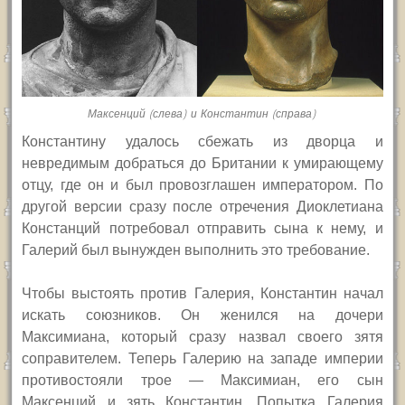
Максенций (слева) и Константин (справа)
Константину удалось сбежать из дворца и
невредимым добраться до Британии к умирающему
отцу, где он и был провозглашен императором. По
другой версии сразу после отречения Диоклетиана
Констанций потребовал отправить сына к нему, и
Галерий был вынужден выполнить это требование.
Чтобы выстоять против Галерия, Константин начал
искать союзников. Он женился на дочери
Максимиана, который сразу назвал своего зятя
соправителем. Теперь Галерию на западе империи
противостояли трое — Максимиан, его сын
Максенций и зять Константин. Попытка Галерия