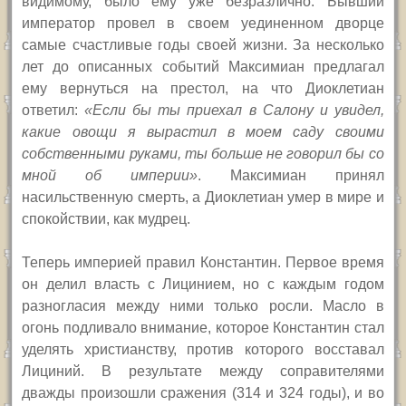
видимому, было ему уже безразлично. Бывший
император провел в своем уединенном дворце
самые счастливые годы своей жизни. За несколько
лет до описанных событий Максимиан предлагал
ему вернуться на престол, на что Диоклетиан
ответил:
«Если бы ты приехал в Салону и увидел,
какие овощи я вырастил в моем саду своими
собственными руками, ты больше не говорил бы со
мной об империи»
. Максимиан принял
насильственную смерть, а Диоклетиан умер в мире и
спокойствии, как мудрец.
Теперь империей правил Константин. Первое время
он делил власть с Лицинием, но с каждым годом
разногласия между ними только росли. Масло в
огонь подливало внимание, которое Константин стал
уделять христианству, против которого восставал
Лициний. В результате между соправителями
дважды произошли сражения (314 и 324 годы), и во