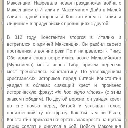
Максенции. Назревала новая гражданская война с
Максенцием в Италии и Максимином Дайа в Малой
Азии с одной стороны и Константином в Галии и
Лицинием в придунайских провинциях с другой.
В 312 году Константин вторгся в Италию и
встретился с армией Максенция. Он разбил своего
противника в долине реки По и направился к Риму.
Обе армии снова встретились возле Мильвийского
(Мульвиева) моста через Тибр, причем пересечь
мост требовалось Константину. По утверждениям
христианских историков перед битвой Константин
увидел в облаках сияющий крест и произнес
историческую фразу:
«
In hoc signo vinces
»
(с этим
знаком победим). По другой версии, он увидел крест
во сне ночью перед битвой и услышал голос,
произнесший ту же фразу. Как бы там ни было,
Константин приказал начертать знак креста на щитах
своих солдат и ринулся в бой. Войска Максенция