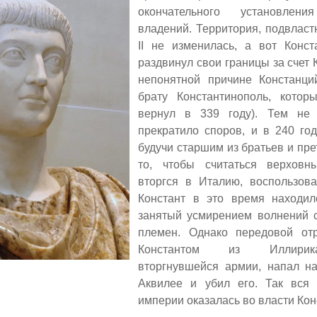
окончательного установле
владений. Территория, подвласт
II
не изменилась, а вот Конс
раздвинул свои границы за счет
непонятной причине Констанци
брату Константинополь, которы
вернул в 339 году)
.
Тем не 
прекратило споров, и в 240 го
будучи старшим из братьев и пр
то, чтобы считаться верховн
вторгся в Италию, воспользова
Констант в это время находил
занятый усмирением волнений с
племен. Однако передовой от
Константом из Иллирик
вторгнувшейся армии, напал на
Аквилее и убил его. Так вся 
империи оказалась во власти Ко