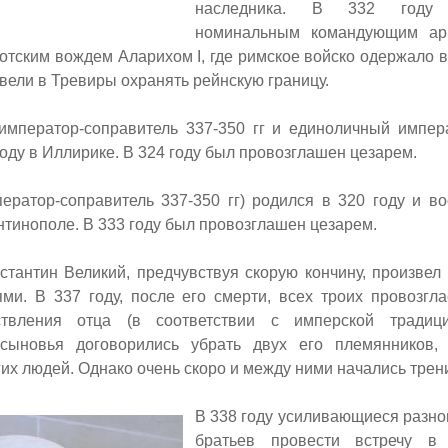
наследника.
В 332 году 
номинальным командующим ар
тготским вождем Аларихом
I,
где римское войско одержало в
евели в Тревиры охранять рейнскую границу.
(император-соправитель 337-350 гг и единоличный импера
году в Иллирике. В 324 году был провозглашен цезарем.
ператор-соправитель 337-350 гг) родился в 320 году и в
нтинополе. В 333 году был провозглашен цезарем.
стантин Великий, предчувствуя скорую кончину, произвел
ми. В 337 году, после его смерти, всех троих провозгла
твления отца (в соответствии с имперской традиц
 сыновья договорились убрать двух его племянников,
их людей. Однако очень скоро и между ними начались трен
В 338 году усиливающиеся разно
братьев провести встречу в