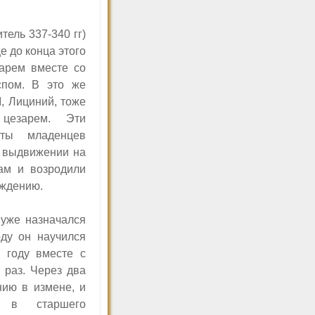
тель 337-340 гг)
е до конца этого
зарем вместе со
спом. В это же
, Лициний, тоже
 цезарем. Эти
сты младенцев
 выдвижении на
ам и возродили
ождению.
I
уже назначался
оду он научился
 году вместе с
 раз. Через два
нию в измене, и
я в старшего