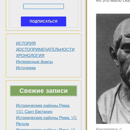
но это мало ска
ИСТОРИЯ
ДОСТОПРИМЕЧАТЕЛЬНОСТИ
ХРОНОЛОГИЯ
Интересные факты
Источники
Свежие записи
Исторические районы Рима.
VIII. Сант Евстахио
Исторические районы Рима. VII.
Регола
Константин II
Исторические районы Рима. VI.