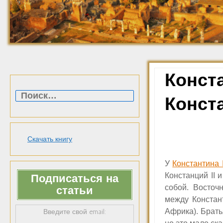
Конста
Найти:
Конста
Скачать книгу
У
Константина 
Констанций
II
и
Подписаться на
собой. Восточ
статьи
между Конста
Африка). Брат
Введите свой email: