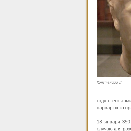
Констанций II
году в его ар
варварского п
18 января 350
случаю дня рож