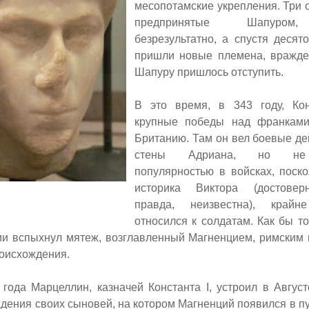
месопотамские укрепления. Три 
предпринятые Шапуром,
безрезультатно, а спустя десято
пришли новые племена, вражде
Шапуру пришлось отступить.
В это время, в 343 году, Кон
крупные победы над франками
Британию. Там он вел боевые де
стены Адриана, но не 
популярностью в войсках, поско
историка Виктора (достовер
правда, неизвестна), крайн
относился к солдатам. Как бы то
мии вспыхнул мятеж, возглавленный Магненцием, римским
роисхождения.
 года Марцеллин, казначей Константа
I,
устроил в Авгус
дения своих сыновей, на котором Магненций появился в п