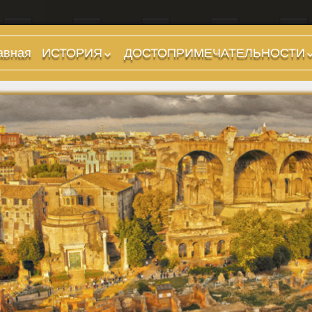
авная
ИСТОРИЯ
ДОСТОПРИМЕЧАТЕЛЬНОСТИ
Предыстория
Холмы и остров.
Районы
Царский период
(753-509 гг до н.э.)
Форумы, Площади,
Дороги
Ранняя Республика
(509-265 гг до н.э.)
Стадионы, Термы
Поздняя Республика
Музеи
(264-27 гг до н.э.)
Дохристианские
Империя. Принципат
храмы
(27 г до н.э. — 284 г
Христианские храмы,
н.э.)
базилики etc.
Империя. Доминат
Дворцы
(284-476 гг)
Арки, колонны и
Темные Века. Готы
обелиски
Темные Века.
Фонтаны
Экзархат