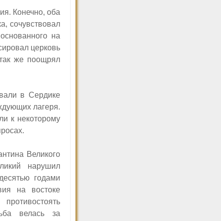
я. Конечно, оба
а, сочувствовал
 основанного на
сировал церковь
так же поощрял
звали в Сердике
аждующих лагеря.
ли к некоторому
росах.
антина Великого
ликий нарушил
десятью годами
вия на востоке
противостоять
ьба велась за