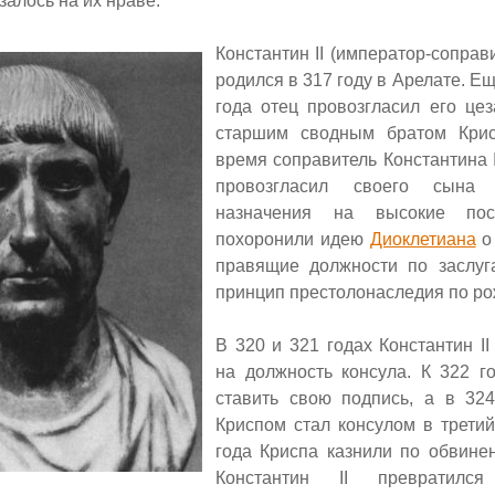
залось на их нраве.
Константин
II
(император-соправи
родился в 317 году в Арелате.
Ещ
года отец провозгласил его це
старшим сводным братом Кри
время соправитель Константина I
провозгласил своего сына
назначения на высокие по
похоронили идею
Диоклетиана
о
правящие должности по заслуг
принцип престолонаследия по р
В 320 и 321 годах Константин
I
на должность консула. К 322 г
ставить свою подпись, а в 324
Криспом стал консулом в третий
года Криспа казнили по обвине
Константин
II
превратилс