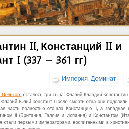
Средневековье
Возрождение и
Барокко
нтин II, Констанций II и
нт I (337 — 361 гг)
Империя. Доминат
I Великого
осталось три сына: Флавий Клавдий Константи
 Флавий Юлий Констант. После смерти отца они поделил
ная часть полностью отошла Констанцию
II,
а западная 
нтином
II
(Британия, Галлия и Испания) и Константом (Ит
ья стали первыми императорами, воспитанными в христиан