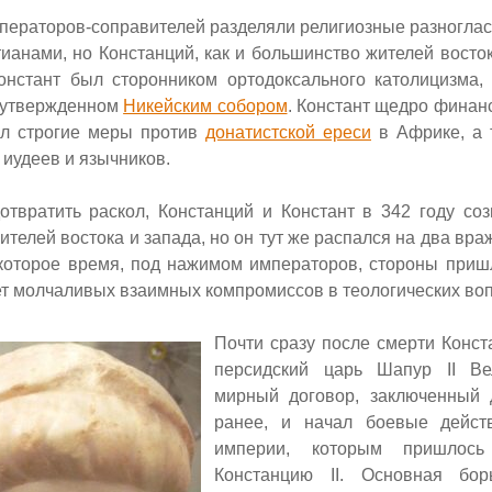
ераторов-соправителей разделяли религиозные разногласи
ианами, но Констанций, как и большинство жителей восток
Констант был сторонником ортодоксального католицизма,
 утвержденном
Никейским собором
. Констант щедро финан
л строгие меры против
донатистской ереси
в Африке, а 
иудеев и язычников.
отвратить раскол, Констанций и Констант в 342 году со
ителей востока и запада, но он тут же распался на два вр
которое время, под нажимом императоров, стороны приш
ет молчаливых взаимных компромиссов в теологических воп
Почти сразу после смерти Конст
персидский царь Шапур
II
Ве
мирный договор, заключенный 
ранее, и начал боевые дейст
империи,
которым пришлось 
Констанцию
II.
Основная бор