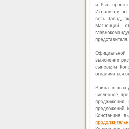
и был провозг
Испанию и по 
весь Запад, в
Магненций о
главнокоманду
представителя,
Официальной 
выяснение рас
сыновьям Кон
ограничиться в
Война вспыхн
численное пр
продвижения
предложений М
Констанция, в
продолжительн