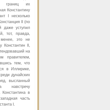
ния границ их
ная Константину
тант
I
несколько
 Констанция
II
(по
й даже уступил
й, тот, правда,
менее, это не
ду Константин
II,
етендовавший на
ым правителем,
вшись тем, что
ся в Иллирике,
реди дунайских
ряд, высланный
а навстречу
 Константина в
западная часть
нстанта
I.