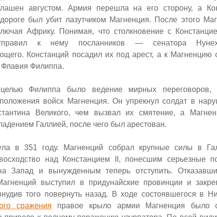
лашен августом. Армия перешла на его сторону, а Ко
дороге был убит лазутчиком Магненция.
После этого Ма
ключая Африку. Понимая, что столкновение с Констанц
тправил к нему посланников — сенатора Нуне
ющего. Констанций посадил их под арест, а к Магненцию 
 Флавия Филиппа.
целью Филиппа было ведение мирных переговоров,
положения войск Магненция. Он упрекнул солдат в нар
стантина Великого, чем вызвал их смятение, а Магне
ладением Галлией, после чего был арестован.
ула в 351 году. Магненций собрал крупные силы в Га
евосходство над Констанцием
II,
понесшим серьезные п
 на Запад
и вынужденным теперь отступить. Отказавш
агненций выступил в придунайские провинции и закре
ынудив того повернуть назад. В ходе состоявшегося в 
ого сражения
правое крыло армии Магненция было с