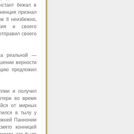
нстант бежал в
гненция признал
ием
II
неизбежно,
хия и своего
отправил своего
 а реальной —
ушении верности
нцию предложил
ллии и получил
отери во время
ийся от мирных
пился в тылу у
Нижней Паннонии
мято конницей