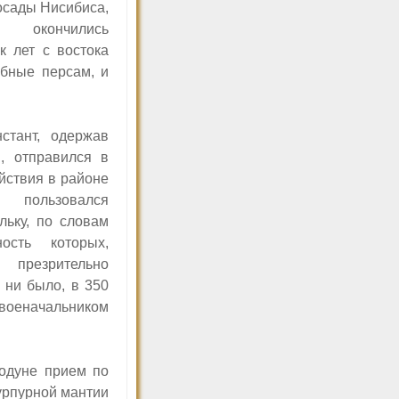
осады Нисибиса,
 окончились
к лет с востока
бные персам, и
стант, одержав
, отправился в
йствия в районе
пользовался
льку, по словам
ность которых,
е презрительно
 ни было, в 350
 военачальником
тодуне прием по
урпурной мантии