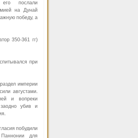
его послали
мией на Дунай
ажную победу, а
тор 350-361 гг)
оспитывался при
 раздел империи
сили августами.
ией и вопреки
 заодно убив и
ия.
гласия побудили
 Паннонии для