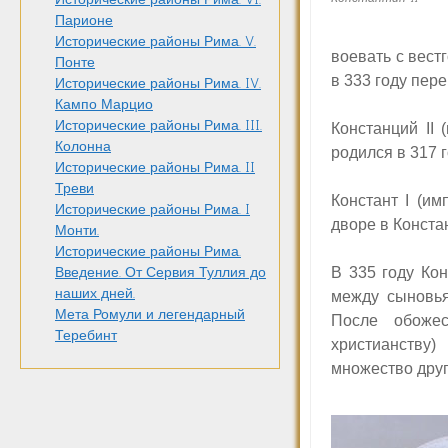
Парионе
Исторические районы Рима. V.
воевать с вес
Понте
в 333 году пер
Исторические районы Рима. IV.
Кампо Марцио
Исторические районы Рима. III.
Констанций
II
Колонна
родился в 317 
Исторические районы Рима. II
Треви
Констант
I
(им
Исторические районы Рима. I
дворе в Конста
Монти.
Исторические районы Рима.
В 335 году Кон
Введение. От Сервия Туллия до
наших дней.
между сыновья
Мета Ромули и легендарный
После обожес
Теребинт
христианству)
множество друг