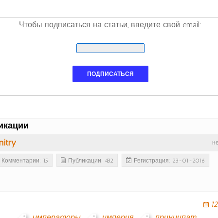
Чтобы подписаться на статьи, введите свой email:
икации
itry
н
Комментарии: 15
Публикации: 432
Регистрация: 23-01-2016
12
императоры
,
империя
,
принципат