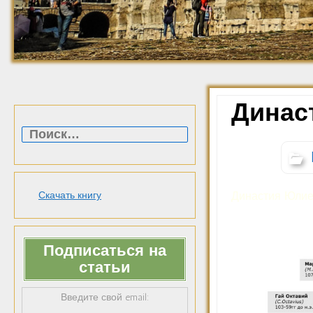
Динас
Найти:
Династия Юлие
Скачать книгу
Подписаться на
статьи
Введите свой email: