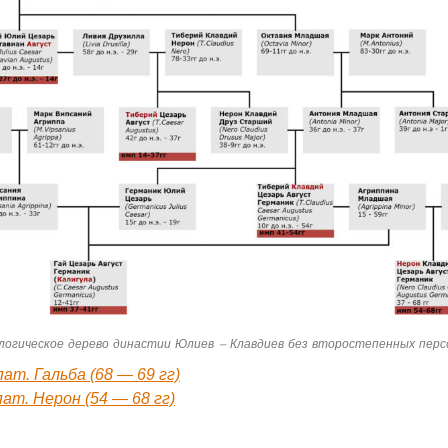
логическое дерево династии Юлиев — Клавдиев без второстепенных пер
ат. Гальба (68 — 69 гг)
ат. Нерон (54 — 68 гг)