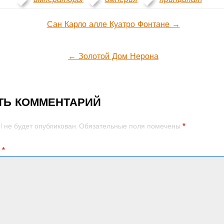
ция
Сан Карло алле Куатро Фонтане →
← Золотой Дом Нерона
м
ТЬ КОММЕНТАРИЙ
*
l не будет опубликован.
Обязательные поля помечены
й
*