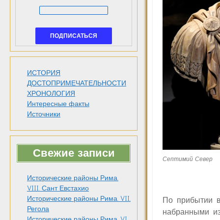
ИСТОРИЯ
ДОСТОПРИМЕЧАТЕЛЬНОСТИ
ХРОНОЛОГИЯ
Интересные факты
Источники
Свежие записи
Септимий Север
Исторические районы Рима.
VIII. Сант Евстахио
Исторические районы Рима. VII.
По прибытии в
Регола
набранными из
Исторические районы Рима. VI.