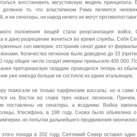
таться восстановить августовскую модель принципата. 
к должное то, что властелином Рима является челове
, и ни сенаторы, ни народ ничего не могут противопоставит
такого положения вещей стала реорганизация войск.
а и дано разрешение жениться во время службы. Себя Се
оруженных сил империи, отстранив сенат даже от формаль
ионами. Количество легионов было доведено до 33 (проти
200 году общее число солдат империи превысило 400 000. П
анее преторианскую гвардию проводился теперь из обыч
ние уже никогда больше не состояло из одних итальянцев.
еру помогали не только парфянские вассалы, но и сами
лся на Восток во главе трех новых легионов. Причем
и поставлены не сенаторы, а всадники. Война законч
олицы, Ктесифона, в 198 году. Снова было объявлено 
империи, но попытки дальнейшего продвижения окончились
 этого похода в 202 году, Септимий Север оставил один