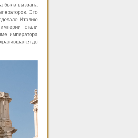
ра была вызвана
мператоров. Это
 сделало Италию
 империи стали
име императора
охранившаяся до