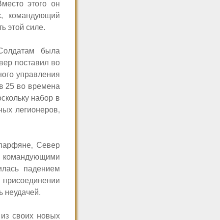
Вместо этого он
к, командующий
ь этой силе.
 Солдатам была
вер поставил во
ного управления
в 25 во времена
оскольку набор в
ных легионеров,
 парфяне, Север
, командующими
илась падением
о присоединении
 неудачей.
 из своих новых