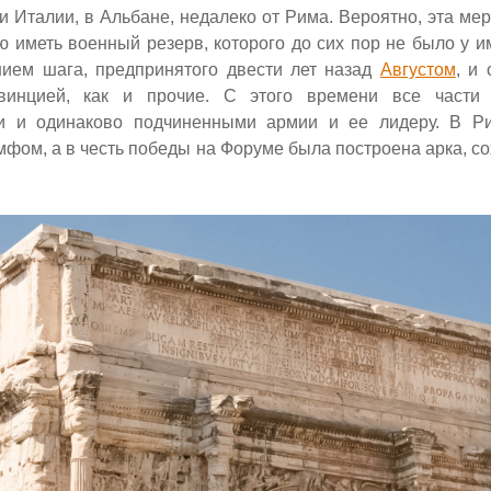
и Италии, в Альбане, недалеко от Рима. Вероятно, эта ме
 иметь военный резерв, которого до сих пор не было у и
нием шага, предпринятого двести лет назад
Августом
, и
винцией, как и прочие. С этого времени все части
и и одинаково подчиненными армии и ее лидеру. В Р
мфом, а в честь победы на Форуме была построена арка, с