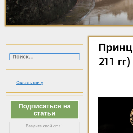
Принци
Найти:
211 гг)
Скачать книгу
Подписаться на
статьи
Введите свой email: