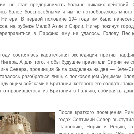
ии, не став предпринимать больше никаких действий. 
ись более боеспособными и им не потребовалось много
 Нигера. В первой половине 194 года им было нанесен
ссе, на рубеже Малой Азии и Сирии. Нигер покинул город
переправиться в Парфию ему не удалось. Голову Песц
оду состоялась карательная экспедиция против парфян
Нигера. А для того, чтобы будущие правители Сирии не с
ника Севера, провинция была разделена на две — Келе-С
ставалось разобраться лишь с полководцем Децимом Кл
ндующим войсками в Британии, которого его солдаты такж
и отправившегося из Британии в Галлию, собираясь двин
После краткого посещения Ри
годах Септимий Север выступил
Паннонию, Норик и Рецию, с
дополнительные войска. Обе ар