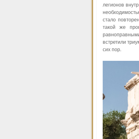
легионов внутр
необходимостью
стало повторе
такой же про
равноправным
встретили триу
сих пор.