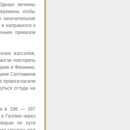
Однако легионы
 времени, чтобы
о окончательное
 и направился к
енния привезли
ских вассалов,
могли повторить
ирию и Финикию.
одием Септимием
е провозгласили
уться оттуда на
ма в 196 — 197
 в Галлию через
обирая по пути
мии сошлись под