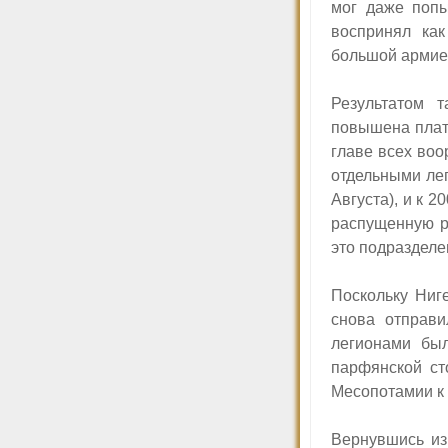
мог даже попы
воспринял ка
большой армией
Результатом 
повышена плат
главе всех во
отдельными лег
Августа), и к 
распущенную р
это подразделе
Поскольку Ниг
снова отправи
легионами был
парфянской ст
Месопотамии к 
Вернувшись из