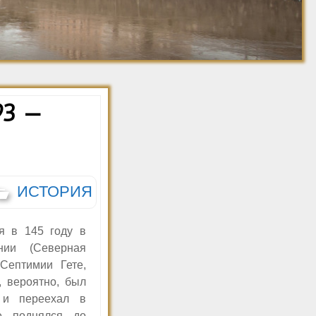
Джованни Баттиста
Ретро фото. 1910-
Пиранези
1920
Ретро фото. 1921-
1930
Ретро фото. 1931-
1940
3 —
Ретро фото. 1941-
1950
Ретро фото 1951-1960
ИСТОРИЯ
я в 145 году в
нии (Северная
Септимии Гете,
, вероятно, был
я и переехал в
е поднялся до