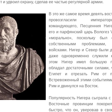
рт и удвоил охрану, сделав ее частью регулярной армии.
В это же самое время девять вос
провозгласили императ
командующего, Песценния Ниг
его и парфянский царь Вологез
«морально», поскольку был 
собственными проблемами,
войсками. Нигер и Север были 
даже одновременно служили 
этом Нигер имел б
о
льшую п
обладал достаточными силами, 
Египет и отрезать Рим от п
Встревоженный этими событиями
Рим и двинулся на Восток.
Популярность Нигера сыграла с 
Восточные провинции покори
быстро, что он, уверовав в сво