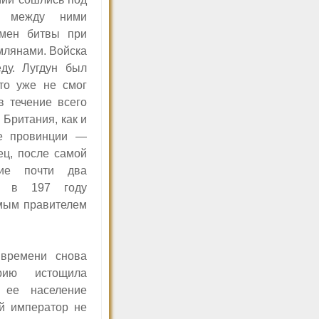
де между ними
емен битвы при
млянами. Войска
ду. Лугдун был
что уже не смог
в течение всего
 Британия, как и
ве провинции —
ц, после самой
ние почти два
ы, в 197 году
мым правителем
 времени снова
ерию истощила
 ее население
й император не