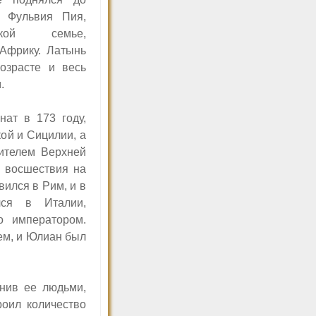
, Фульвия Пия,
кой семье,
Африку. Латынь
озрасте и весь
.
ат в 173 году,
ой и Сицилии, а
ителем Верхней
я восшествия на
ился в Рим, и в
лся в Италии,
о императором.
ем, и Юлиан был
енив ее людьми,
роил количество