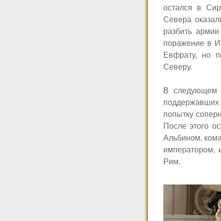
остался в Сир
Севера оказал
разбить армии
поражение в И
Евфрату, но 
Северу.
В следующем г
поддержавших 
попытку сопер
После этого о
Альбином, кома
императором, 
Рим.