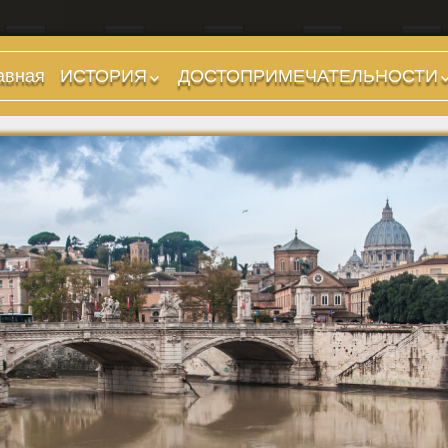
авная
ИСТОРИЯ
ДОСТОПРИМЕЧАТЕЛЬНОСТИ
Предыстория
Холмы и остров.
Районы
Царский период
(753-509 гг до н.э.)
Форумы, Площади,
Дороги
Ранняя Республика
(509-265 гг до н.э.)
Стадионы, Термы
Поздняя Республика
Музеи
(264-27 гг до н.э.)
Дохристианские
Империя. Принципат
храмы
(27 г до н.э. — 284 г
Христианские храмы,
н.э.)
базилики etc.
Империя. Доминат
Дворцы
(284-476 гг)
Арки, колонны и
Темные Века. Готы
обелиски
Темные Века.
Фонтаны
Экзархат