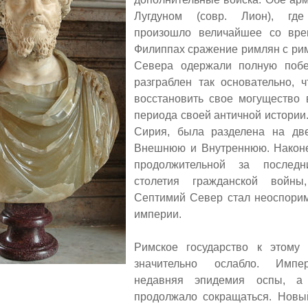
Лугдуном (совр. Лион), г
произошло величайшее со вр
Филиппах сражение римлян с ри
Севера одержали полную побе
разграблен так основательно, 
восстановить свое могущество 
периода своей античной истории.
Сирия, была разделена на д
Внешнюю и Внутреннюю. Наконе
продолжительной за послед
столетия гражданской войн
Септимий Север стал неоспори
империи.
Римское государство к этому
значительно ослабло. Имп
недавняя эпидемия оспы, а
продолжало сокращаться. Новы