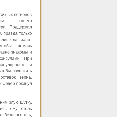
точных легионов
ором своего
ера. Поддержал
V,
правда только
слишком занят
 чтобы помочь
давно знакомы и
консулами. При
опулярность и
чтобы захватить
оставок зерна.
 Север покинул
ним злую шутку.
лись ему столь
ю безопасность,