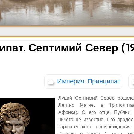
Средневековье
Возрождение и
Барокко
пат. Септимий Север (19
Империя. Принципат
Луций Септимий Север родилс
Лептис Магне, в Триполита
Африка). О его отце, Публии 
ничего не известно. Его прадед
карфагенского происхождени
Италию в конце 1 века, гд