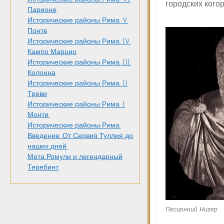
городских кого
Парионе
Исторические районы Рима. V.
Понте
Исторические районы Рима. IV.
Кампо Марцио
Исторические районы Рима. III.
Колонна
Исторические районы Рима. II
Треви
Исторические районы Рима. I
Монти.
Исторические районы Рима.
Введение. От Сервия Туллия до
наших дней.
Мета Ромули и легендарный
Теребинт
Песценний Нигер