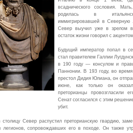
всаднического сословия. Мать
родилась в итальянс
иммигрировавшей в Северную 
Север выучил уже в зрелом в
остаток жизни говорил с акцентом
Будущий император попал в сен
стал правителем Галлии Лугдунск
в 190 году — консулом и прав
Паннонии. В 193 году, во врем
престол Дидия Юлиана, он отправ
июне, как только он оказа
преторианцы провозгласили ег
Сенат согласился с этим решени
убит.
 столицу Север распустил преторианскую гвардию, зам
 легионов, сопровождавших его в походе. Он также ут