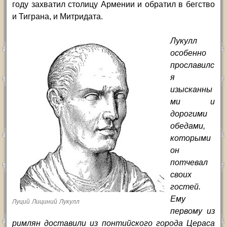
году захватил столицу Армении и обратил в бегство
и Тиграна, и Митридата.
Лукулл
особенно
прославилс
я
изысканны
ми и
дорогими
обедами,
которыми
он
потчевал
своих
гостей.
Ему
Луций Лициний Лукулл
первому из
римлян доставили из понтийского города Цераса