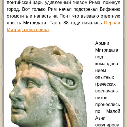
понтийский царь, удивленный гневом Рима, покинул
город. Вот только Рим начал подстрекал Вифинию
отомстить и напасть на Понт, что вызвало ответную
ярость Митридата. Так в 88 году началась
Первая
Митридатова война
.
Армии
Митридата
под
командова
нием
опытных
греческих
военачаль
ников,
пронеслись
по Малой
Азии,
оккупирова