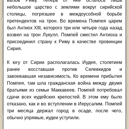
вызов Риму. Теперь от нее осталось лишь
небольшое царство с землями вокруг сирийской
столицы, погрязшее в междоусобной борьбе
претендентов на трон. Во времена Помпея царем
был Антиох XIII, которого три или четыре года назад
возвел на трон Лукулл. Помпей сместил Антиоха и
присоединил страну к Риму в качестве провинции
Сирия.
К югу от Сирии располагалась Иудея, столетием
ранее восставшая против Селевкидов и
завоевавшая независимость. Ко времени прибытия
Помпея, там шла гражданская война между двумя
братьями из семьи Маккавеев. Помпей потребовал
сдачи всех иудейских крепостей. В этом ему было
отказано, как и во вступлении в Иерусалим. Помпей
три месяца держал город в осаде, после чего,
обычно упрямые, иудеи уступили.