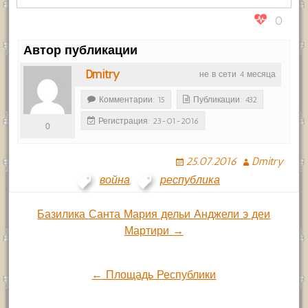
0
Автор публикации
Dmitry
не в сети 4 месяца
Комментарии: 15
Публикации: 432
Регистрация: 23-01-2016
0
25.07.2016
Dmitry
война
,
республика
Навигация
Базилика Санта Мария дельи Анджели э деи
Мартири →
по
← Площадь Республики
записям