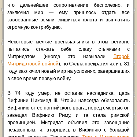
что дальнейшее сопротивление бесполезно, и
заключил мир — ему пришлось отдать все
завоеванные земли, лишиться флота и выплатить
огромную контрибуцию.
Некоторые мелкие военачальники в этом регионе
пытались стяжать себе славу стычками с
Митридатом (иногда это называли
Второй
Митридатовой войной
), но Сулла прекратил их и в 81
году заключил новый мир на условиях, завершивших
в свое время первую войну.
В 74 году умер, не оставив наследника, царь
Вифинии Никомед III. Чтобы навсегда обезопасить
Вифинию от ее понтийского врага, перед смертью он
завещал Вифинию Риму, и та стала римской
провинцией. Митридат объявил это завещание
незаконным, и, вторгшись в Вифинию с большой