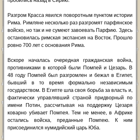
пробились назад в Сирию.
Разгром Красса явился поворотным пунктом истории
Рима. Римляне несколько раз разгромят парфянское
войско, но так и не сумеют завоевать Парфию. Здесь
остановилась римская экспансия на Восток. Прошло
ровно 700 лет с основания Рима.
Вскоре началась очередная гражданская война,
противниками в которой были Помпей и Цезарь. В
48 году Помпей был разгромлен и бежал в Египет,
бывший в то время формально независимым
государством. В Египте шла своя борьба за власть и,
фактически управлявший страной придворный по
имени Потин, рассчитывая на поддержку Цезаря
коварно убивает Помпея. Тем не менее, в Африке
остались войска, преданные Помпею. К ним
присоединился нумидийский царь Юба.