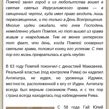
Помпей занял город и из любопытства вошел в
святая святых Иерусалимского храма — в
священный чертог, куда имел право входить лишь
первосвященник, и то только в День Всепрощения.
Многие иудеи ожидали, что гнев Господень
немедленно убьет Помпея, но тот вышел из храма
живым и невредимым. Тем не менее интересен
тот факт, что день, когда Помпей осквернил
святыню храма, положил конец его успехам. С тех
пор его жизнь превратилась в цепь неудач.
В 63 году Помпей покончил с династией Маккавеев.
Реальной властью (под контролем Рима) он наделил
Антипатра, не иудея, но уроженца Идумеи,
местности, расположенной к югу от Иудеи. Антипатр
всегда был верным союзником Рима, и с тех пор
страна всегда находилась под наблюдением Рима.
С 58 года Гай Юлий