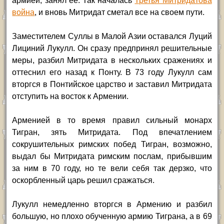
армией, занял ее. Так началась
Третья Митридатова
война
, и вновь Митридат сметал все на своем пути.
Заместителем Суллы в Малой Азии оставался Луций
Лициний Лукулл. Он сразу предпринял решительные
меры, разбил Митридата в нескольких сражениях и
оттеснил его назад к Понту. В 73 году Лукулл сам
вторгся в Понтийское царство и заставил Митридата
отступить на восток к Армении.
Арменией в то время правил сильный монарх
Тигран, зять Митридата. Под впечатлением
сокрушительных римских побед Тигран, возможно,
выдал бы Митридата римским послам, прибывшим
за ним в 70 году, но те вели себя так дерзко, что
оскорбленный царь решил сражаться.
Лукулл немедленно вторгся в Армению и разбил
большую, но плохо обученную армию Тиграна, а в 69