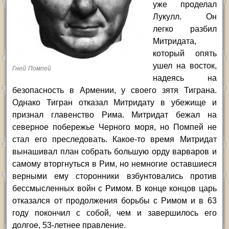
уже проделал
Лукулл. Он
легко разбил
Митридата,
который опять
ушел на восток,
Гней Помпей
надеясь на
безопасность в Армении, у своего зятя Тиграна.
Однако Тигран отказал Митридату в убежище и
признал главенство Рима. Митридат бежал на
северное побережье Черного моря, но Помпей не
стал его преследовать. Какое-то время Митридат
вынашивал план собрать большую орду варваров и
самому вторгнуться в Рим, но немногие оставшиеся
верными ему сторонники взбунтовались против
бессмысленных войн с Римом. В конце концов царь
отказался от продолжения борьбы с Римом и в 63
году покончил с собой, чем и завершилось его
долгое, 53-летнее правление.