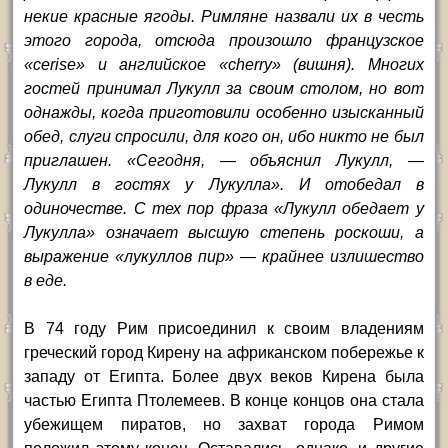
некие красные ягоды. Римляне назвали их в честь
этого города, отсюда произошло французское
«cerise» и английское «cherry» (вишня). Многих
гостей принимал Лукулл за своим столом, но вот
однажды, когда приготовили особенно изысканный
обед, слуги спросили, для кого он, ибо никто не был
приглашен. «Сегодня, — объяснил Лукулл, —
Лукулл в гостях у Лукулла». И отобедал в
одиночестве. С тех пор фраза «Лукулл обедает у
Лукулла» означает высшую степень роскоши, а
выражение «лукуллов пир» — крайнее излишество
в еде.
В 74 году Рим присоединил к своим владениям
греческий город Кирену на африканском побережье к
западу от Египта. Более двух веков Кирена была
частью Египта Птолемеев. В конце концов она стала
убежищем пиратов, но захват города Римом