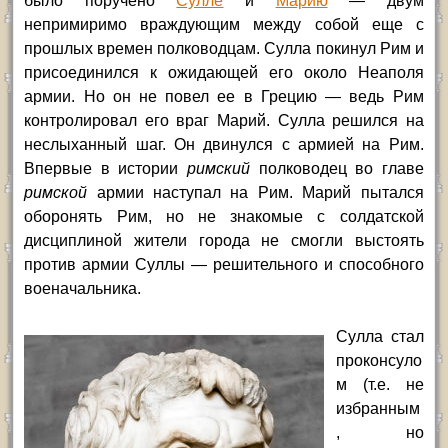
было поручено
Сулле
и
Марию
— двум
непримиримо враждующим между собой еще с
прошлых времен полководцам. Сулла покинул Рим и
присоединился к ожидающей его около Неаполя
армии. Но он не повел ее в Грецию — ведь Рим
контролировал его враг Марий. Сулла решился на
неслыханный шаг. Он двинулся с армией на Рим.
Впервые в истории
римский
полководец во главе
римской
армии наступал на Рим. Марий пытался
оборонять Рим, но не знакомые с солдатской
дисциплиной жители города не смогли выстоять
против армии Суллы — решительного и способного
военачальника.
Сулла стал
проконсуло
м (т.е. не
избранным
, но