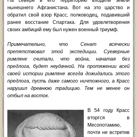
На севере в его территорию входили земли
нынешнего Афганистана. Вот на это царство и
обратил свой взор Красс, полководец, подавивший
ранее восстание Спартака. Для удовлетворения
своих амбиций ему был нужен военный триумф.
Примечательно, что Сенат всячески
препятствовал этой экспедиции. Суеверные
римляне считали, что война, начатая без
предлога, будет неудачной. На протяжении всей
своей истории римляне всегда дожидались этого
предлога, пусть даже самого ничтожного, а Красс
нарушил древнюю традицию. Тем не менее он
отбыл на восток.
В 54 году Красс
вторгся в
Месопотамию,
почти не встретив