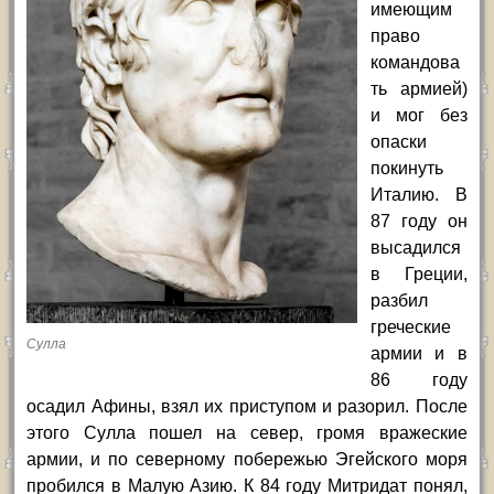
имеющим
право
командова
ть армией)
и мог без
опаски
покинуть
Италию. В
87 году он
высадился
в Греции,
разбил
греческие
Сулла
армии и в
86 году
осадил Афины, взял их приступом и разорил. После
этого Сулла пошел на север, громя вражеские
армии, и по северному побережью Эгейского моря
пробился в Малую Азию. К 84 году Митридат понял,