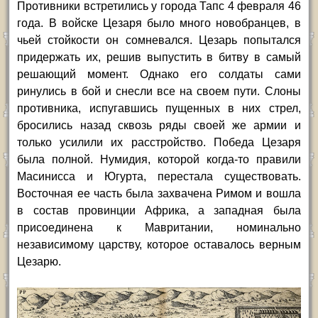
Противники встретились у города Тапс 4 февраля 46
года. В войске Цезаря было много новобранцев, в
чьей стойкости он сомневался. Цезарь попытался
придержать их, решив выпустить в битву в самый
решающий момент. Однако его солдаты сами
ринулись в бой и снесли все на своем пути. Слоны
противника, испугавшись пущенных в них стрел,
бросились назад сквозь ряды своей же армии и
только усилили их расстройство. Победа Цезаря
была полной. Нумидия, которой когда-то правили
Масинисса и Югурта, перестала существовать.
Восточная ее часть была захвачена Римом и вошла
в состав провинции Африка, а западная была
присоединена к Мавритании, номинально
независимому царству, которое оставалось верным
Цезарю.