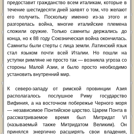
предоставит гражданство всем италикам, которые в
течение шестидесяти дней заявят о том, что желают
его получить. Поскольку именно из-за этого и
разгорелась война, многие италийские племена
сложили оружие. Только самниты держались до
конца, но к 88 году Союзническая война окончилась.
Самниты были стерты с лица земли. Латинский язык
стал языком почти всей Италии. Но пошли на
уступки римляне не просто так — возникла угроза со
стороны Малой Азии, и было просто необходимо
установить внутренний мир.
К северо-западу от римской провинции Азия
располагалось послушное Риму государство
Вифиния, а на восточном побережье Черного моря
— независимое Понтийское царство. Царем Понта в
рассматриваемое время был Митридат VI
(называемый также Митридатом Великим). Он
принялся энергично расширять свои владения,