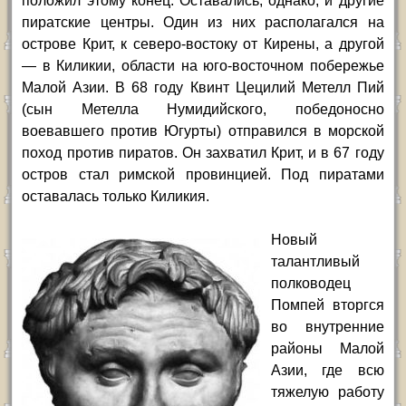
положил этому конец. Оставались, однако, и другие
пиратские центры. Один из них располагался на
острове Крит, к северо-востоку от Кирены, а другой
— в Киликии, области на юго-восточном побережье
Малой Азии. В 68 году Квинт Цецилий Метелл Пий
(сын Метелла Нумидийского, победоносно
воевавшего против Югурты) отправился в морской
поход против пиратов. Он захватил Крит, и в 67 году
остров стал римской провинцией. Под пиратами
оставалась только Киликия.
Новый
талантливый
полководец
Помпей вторгся
во внутренние
районы Малой
Азии, где всю
тяжелую работу