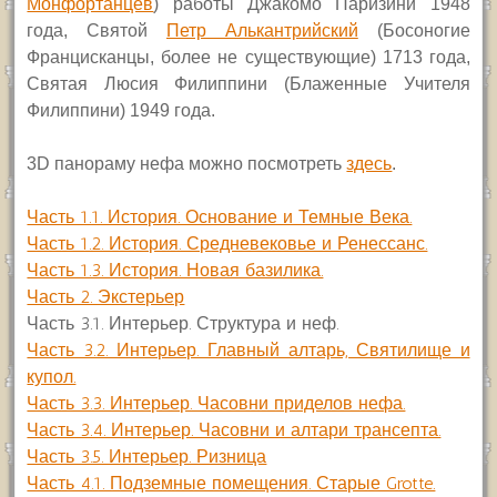
Монфортанцев
) работы Джакомо Паризини 1948
года, Святой
Петр Алькантрийский
(Босоногие
Францисканцы, более не существующие) 1713 года,
Святая Люсия Филиппини (Блаженные Учителя
Филиппини) 1949 года.
3
D
панораму нефа можно посмотреть
здесь
.
Часть 1.1. История. Основание и Темные Века.
Часть 1.2. История. Средневековье и Ренессанс.
Часть 1.3. История. Новая базилика.
Часть 2. Экстерьер
Часть 3.1. Интерьер. Структура и неф.
Часть 3.2. Интерьер. Главный алтарь, Святилище и
купол.
Часть 3.3. Интерьер. Часовни приделов нефа.
Часть 3.4. Интерьер. Часовни и алтари трансепта.
Часть 3.5. Интерьер. Ризница
Часть 4.1. Подземные помещения. Старые Grotte.