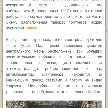
декоративной схемы, создававшейся под
наблюдением Бернини после 1647 года, над которой
работали 39 скульпторов во главе с Антонио Рагги.
Схему расположения папских портретов можно
посмотреть
здесь
.
Еще две пилястры находятся на контрфасаде и две
— в углах. Над тремя входными дверями
центрального нефа расположены три больших
посвятительных таблички, а над ними — три
занавешенных окна, выходящих в помещения за
аттиком фасада. Тройное люнетное окно над
антаблементом фактически находится за
венчающими фасад статуями и потому не видно
снаружи. Циферблаты и их позолоченные
украшения в стиле Рококо так же выполнены Майни.