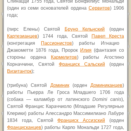
Спинацци 1755 года, Святой Бонфилиус Мональди
(один из семи основателей ордена
Сервитов
) 1906
года;
(
пирс
Елены)
Святой
Бруно Кельнский
(орден
Картезианцев
) 1744 года, Святой
Павел Креста
(конгрегация
Пассионистов
) работы Игнацио
Джакометти 1876 года, Пророк
Илия
(фантазия со
стороны ордена
Кармелитов
) работы Агостино
Корначчини, Святой
Франциск Сальский
(орден
Визитанток
);
(
трибуна) Святой
Доминик
(орден
Доминиканцев
)
работы Пьерра Ле Гроса Младшего 1706 года
(собака — каламбур от латинского
Domini canis
)
,
Святой Францис Караччиоло (Младшие Регулярные
Клерики) работы Алессандро Массимилиано Лабуре
1834 года, Святой
Франциск Ассизский
(орден
Францисканцев
) работы Карло Мональди 1727 года,