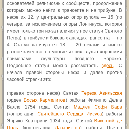
основателей религиозных сообществ, продолжение
которых можно найти в трансепте и на трибуне. В
нефе их 12, у центральных опор купола — 15 (по
четыре, за исключением опоры Лонгинуса, которая
имеет только три из-за наличия у нее статуи Святого
Петра), в трибуне и боковых апсидах трансепта — по
4. Статуи датируются 18 — 20 веками и имеют
разное качество, но многие из них служат хорошими
примерами скульптуры позднего Барокко.
Подробнее статуи можно рассмотреть
здесь
. С
начала правой стороны нефа и далее против
часовой стрелки это:
(правая сторона нефа) Святая
Тереза Авильская
(орден
Босых Кармелитов
) работы Филиппо Делла
Валле 1754 года, Святая
Мадлен Софи Бара
(конгрегация
Святейшего Сердца Иисуса
) работы
Энрико Кваттрини 1934 года, Святой
Викентий де
Поль
(конгрегация
Лазаристов
) работы Пьетро