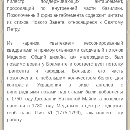
пилястр, поддерживающих антаблемент,
проходящий по внутренней части базилики.
Позолоченный фриз антаблемента содержит цитаты
из стихов Нового Завета, относящиеся к Святому
Петру.
Из карниза «вытекает» кессонированный
квадратами и прямоугольниками сводчатый потолок
Мадерно. Общий дизайн, как утверждается, был
позаимствован у Браманте и соответствует потолку
трансепта и кафедры. Б
о
льшая его часть
позолочена, с небольшим количеством белого для
контраста. Украшения в виде ангелов с
виноградными лозами над окнами были добавлены
в 1750 году Джованни Баттистой Майни, а позолоту
нанесли в 1780 году. Медальон в центре содержит
герб папы Пия
VI
(1775-1799), заказавшего эту
работу.