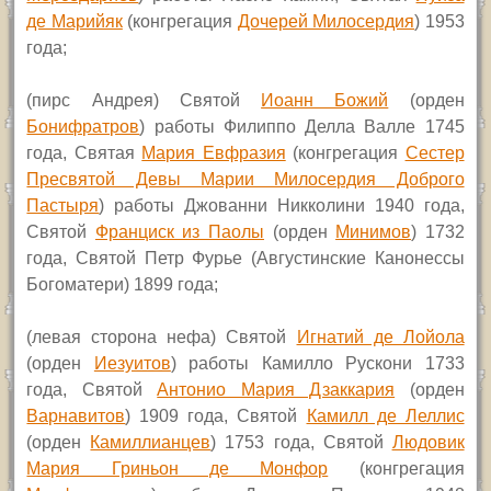
де Марийяк
(конгрегация
Дочерей Милосердия
) 1953
года;
(пирс Андрея) Святой
Иоанн Божий
(орден
Бонифратров
) работы Филиппо Делла Валле 1745
года, Святая
Мария Евфразия
(конгрегация
Сестер
Пресвятой Девы Марии Милосердия Доброго
Пастыря
) работы Джованни Никколини 1940 года,
Святой
Франциск из Паолы
(орден
Минимов
) 1732
года, Святой Петр Фурье (Августинские Канонессы
Богоматери) 1899 года;
(левая сторона нефа) Святой
Игнатий де Лойола
(орден
Иезуитов
) работы Камилло Рускони 1733
года, Святой
Антонио Мария Дзаккария
(орден
Варнавитов
) 1909 года, Святой
Камилл де Леллис
(орден
Камиллианцев
) 1753 года, Святой
Людовик
Мария Гриньон де Монфор
(конгрегация