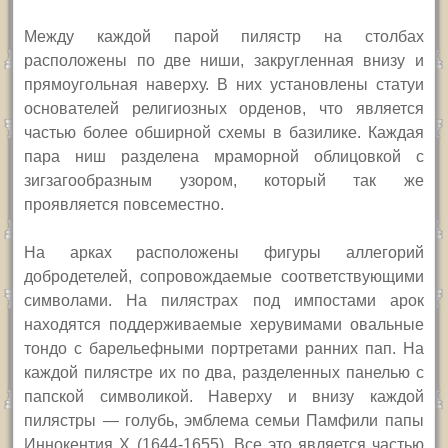
Между каждой парой пилястр на столбах
расположены по две ниши, закругленная внизу и
прямоугольная наверху. В них установлены статуи
основателей религиозных орденов, что является
частью более обширной схемы в базилике. Каждая
пара ниш разделена мраморной облицовкой с
зигзагообразным узором, который так же
проявляется повсеместно.
На арках расположены фигуры аллегорий
добродетелей, сопровождаемые соответствующими
символами. На пилястрах под импостами арок
находятся поддерживаемые херувимами овальные
тондо с барельефными портретами ранних пап. На
каждой пилястре их по два, разделенных панелью с
папской символикой. Наверху и внизу каждой
пилястры — голубь, эмблема семьи Памфили папы
Иннокентия
X
(1644-1655). Все это является частью