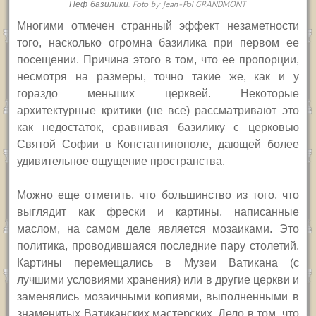
Неф базилики. Foto by Jean-Pol GRANDMONT
М
ногими отмечен странный эффект незаметности
того, насколько огромна базилика при первом ее
посещении. Причина этого в том, что ее пропорции,
несмотря на размеры, точно такие же, как и у
гораздо меньших церквей. Некоторые
архитектурные критики (не все) рассматривают это
как недостаток, сравнивая базилику с церковью
Святой Софии в Константинополе, дающей более
удивительное ощущение пространства.
Можно еще отметить, что большинство из того, что
выглядит как фрески и картины, написанные
маслом, на самом деле является мозаиками. Это
политика, проводившаяся последние пару столетий.
Картины перемещались в Музеи Ватикана (с
лучшими условиями хранения) или в другие церкви и
заменялись мозаичными копиями, выполненными в
знаменитых Ватиканских мастерских. Дело в том, что