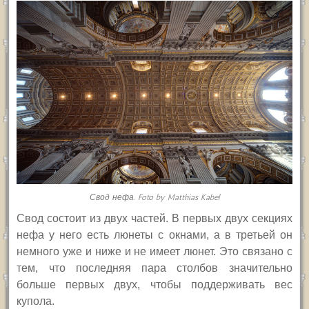
Свод нефа. Foto by Matthias Kabel
С
вод состоит из двух частей.
В первых двух секциях
нефа у него есть люнеты с окнами, а в третьей он
немного уже и ниже и не имеет люнет. Это связано с
тем, что последняя пара столбов значительно
больше первых двух, чтобы поддерживать вес
купола.