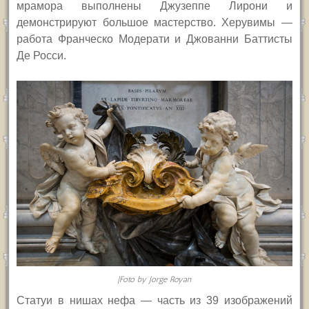
мрамора выполнены Джузеппе Лирони и
демонстрируют большое мастерство. Херувимы —
работа Франческо Модерати и Джованни Баттисты
Де Росси.
|Foto by Jorge Royan
Статуи в нишах нефа — часть из 39 изображений