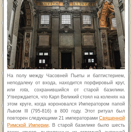
На полу между Часовней Пьеты и баптистерием,
неподалеку от входа, находится порфировый круг,
или
rota
, с
охранившийся от старой базилики.
Утверждается, что Карл Великий стоял на коленях на
этом круге, когда короновался Императором папой
Львом
III
(795-816) в 800 году. Этот ритуал был
повторен следующими 21 императорами
Священной
Римской Империи
. В старой базилике было шесть