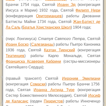
Браччи 1754 года, Святой
Иоанн Эд
(конгрегация
Иисуса и Марии) 1932 года, Святой
Филипп Нери
(конфедерация
Ориторианцев
) работы Джованни
Баттисты Майни 1734 года, Святой
Жан-Батист де
Ла Саль
(
Братья Христианских Школ
) 1904 года;
(пирс Лонгинуса)
Статуя Святого Петра
, Святой
Иоанн Боско
(
Салезианцы
) работы Пьетро Каноника
1936 года, Святой
Каэтан Тиенский
(конгрегация
Театинцев
) работы Карло Мональди, Святая
Франциска Ксаверия Кабрини
(сестры-миссионеры
Святейшего Сердца);
(
правый трансепт) Святой
Иероним Эмилиани
(конгрегация
Сомаски
) работы Пьетро Браччи 1756
года, Святая
Иоанна Антида Туре
(конгрегация
Сестер Божественного Милосердия), Святой
Иосиф
де Каласанс
(орден
Пиаристов
) работы Инноченцо