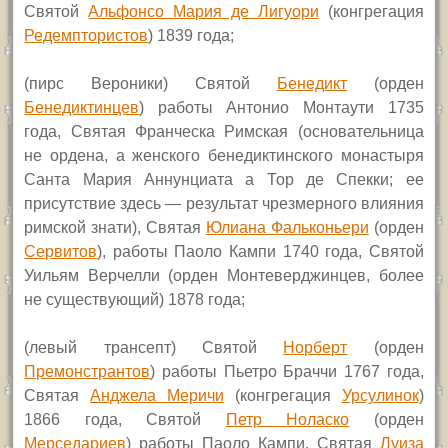
Святой
Альфонсо Мария де Лигуори
(конгрегация
Редемптористов
) 1839 года;
(пирс Вероники) Святой
Бенедикт
(орден
Бенедиктинцев
) работы Антонио Монтаути 1735
года, Святая Франческа Римская (основательница
не ордена, а женского бенедиктинского монастыря
Санта Мария Аннунциата а Тор де Спекки; ее
присутствие здесь — результат чрезмерного влияния
римской знати), Святая
Юлиана Фальконьери
(орден
Сервитов
), работы Паоло Кампи 1740 года, Святой
Уильям Верчелли (орден Монтеверджинцев, более
не существующий) 1878 года;
(левый трансепт) Святой
Норберт
(орден
Премонстрантов
) работы Пьетро Браччи 1767 года,
Святая
Анджела Меричи
(конгрегация
Урсулинок
)
1866 года, Святой
Петр Ноласко
(орден
Мерседариев
) работы Паоло Кампи, Святая
Луиза