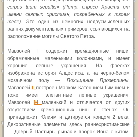
corpus tuum sepultis
» (Петр, спроси Христа от
имени святых христиан, погребенных в твоем
теле).
Это один из немногих недвусмысленных
ранних документальных примеров, ссылающихся на
расположение могилы Святого Петра.
Мавзолей
I
содержит кремационные ниши,
обрамленные маленькими колоннами, и имеет
хорошие лепные украшения. На фресках
изображена история Алцестиса, а на черно-белом
мозаичном полу —
Похищение Прозерпины
.
Мавзолей
L
построен Марком Катеннием Гимнием и
тоже имеет элегантные лепные украшения.
Мавзолей
M
маленький и отличается от других
отсутствием кремационных ниш в стенах. Он
принадлежит Юлиям и датируется концом 2 века.
Декоративные элементы здесь раннехристианские
— Добрый Пастырь, рыбак и пророк Иона с китом.