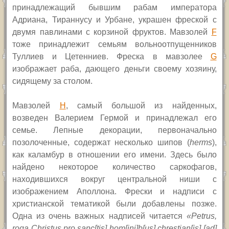
принадлежащий бывшим рабам императора
Адриана, Тираннусу и Урбане, украшен фреской с
двумя павлинами с корзиной фруктов. Мавзолей
F
тоже принадлежит семьям вольноотпущенников
Туллиев и Цетенниев. Фреска в мавзолее
G
изображает раба, дающего деньги своему хозяину,
сидящему за столом.
Мавзолей
H
,
самый большой из найденных,
возведен Валерием Гермой и принадлежал его
семье. Лепные декорации, первоначально
позолоченные, содержат несколько шипов (
herms
),
как каламбур в отношении его имени. Здесь было
найдено некоторое количество саркофагов,
находившихся вокруг центральной ниши с
изображением Аполлона. Фрески и надписи с
христианской тематикой были добавлены позже.
Одна из очень важных надписей читается
«
Petrus,
roga Christus pro sanc[tis] hom[ini]b[us] chrestian[is] [ad]