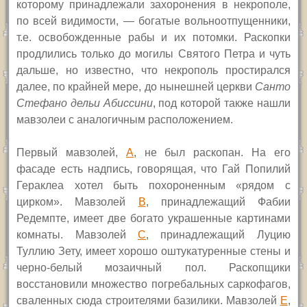
которому принадлежали захоронения в некрополе,
по всей видимости, — богатые вольноотпущенники,
т.е. освобожденные рабы и их потомки. Раскопки
продлились только до могилы Святого Петра и чуть
дальше, но известно, что некрополь простирался
далее, по крайней мере, до нынешней церкви
Санто
Стефано дельи Абиссини
, под которой также нашли
мавзолеи с аналогичным расположением.
Первый мавзолей,
A
,
не был раскопан. На его
фасаде есть надпись, говорящая, что Гай Попилий
Гераклеа хотел быть похороненным «рядом с
цирком». Мавзолей
B
,
принадлежащий Фабии
Редемпте, имеет две богато украшенные картинами
комнаты. Мавзолей
C
,
принадлежащий Луцию
Туллию Зету, имеет хорошо оштукатуренные стены и
черно-белый мозаичный пол. Раскопщики
восстановили множество погребальных саркофагов,
сваленных сюда строителями базилики. Мавзолей
E
,