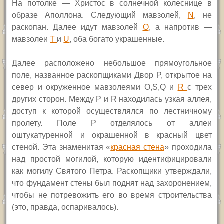
На потолке — Христос в солнечной колеснице в
образе Аполлона. Следующий мавзолей,
N
,
не
раскопан. Далее идут мавзолей
O
,
а напротив —
мавзолеи
T
и
U
,
оба богато украшенные.
Далее расположено небольшое прямоугольное
поле, названное раскопщиками Двор
P,
открытое на
север и окруженное мавзолеями
O,S,Q
и
R
с трех
других сторон. Между
P
и
R
находилась узкая аллея,
доступ к которой осуществлялся по лестничному
пролету. Поле
P
отделялось от аллеи
оштукатуренной и окрашенной в красный цвет
стеной. Эта знаменитая «
красная стена
» проходила
над простой могилой, которую идентифицировали
как могилу Святого Петра. Раскопщики утверждали,
что фундамент стены был поднят над захоронением,
чтобы не потревожить его во время строительства
(это, правда, оспаривалось).