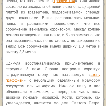
небом, так называемый «
Трофей Гая
». Святилище
состояло из апсидальной ниши в стене, защищенной
плитой из травертина, поддерживаемой спереди
двумя колоннами. Выше располагалась меньшая
ниша, и раскопщики предположили, что все
сооружение венчалось фронтоном. Между колонн
лежала незакрепленная плита, и было замечено, что
она выравнивалась не по стене, а по захоронению
внизу. Все сооружение имело ширину 1,8 метра и
высоту 2,3 метра.
Эдикула восстанавливалась приблизительно в
середине 3 века. Справа построили короткую
заградительную стену, так называемую «
стену
граффити
», с небольшим отделанным мрамором
локулусом
или «шкафом». Нижнюю нишу и пол
облицевали мрамором, а переднюю часть пола
дворика покрыли мозаикой. Кости, которые, как
утверждается, являются мощами Святого Петра,